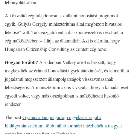
lebonyolításában.
A közvetítő cég tulajdonosa „az állami honosítási programok
egyik, Gulyás Gergely minisztériuma által megbízott hivatalos
felelőse” volt. Társigazgatóként a diaszpóravezető is részt vett a
cég működésében – állítja az államtitkár. Azt is elárulta, hogy
Hungarian Citizenship Consulting az érintett cég neve.
Hogyan tovább?
A videóban Velkey arról is beszélt, hogy
megkezdték az érintett honosítási ügyek áttekintését, és felmerült a
jogtalanul megszerzett állampolgárságok visszavonásának
lehetősége is. A minisztérium azt is vizsgálja, hogy a kanadai eset
egyedi volt-e, vagy más országokban is működhetett hasonló
rendszer.
The post
Gyanús állampolgársági ügyeket vizsgál a
Külügyminisztérium, több millió forintért intézhették a magyar
papírokat
appeared first on
Forbes.hu
.