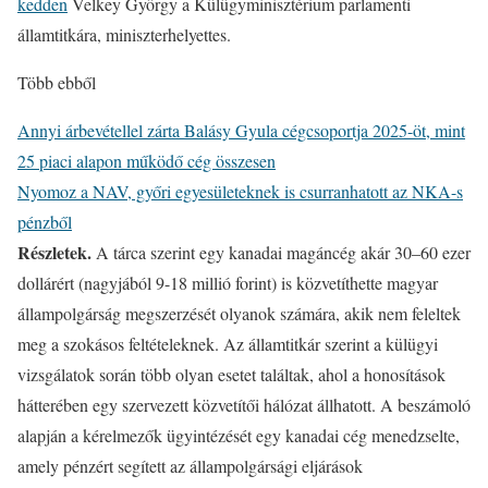
kedden
Velkey György a Külügyminisztérium parlamenti
államtitkára, miniszterhelyettes.
Több ebből
Annyi árbevétellel zárta Balásy Gyula cégcsoportja 2025-öt, mint
25 piaci alapon működő cég összesen
Nyomoz a NAV, győri egyesületeknek is csurranhatott az NKA-s
pénzből
Részletek.
A tárca szerint egy kanadai magáncég akár 30–60 ezer
dollárért (nagyjából 9-18 millió forint) is közvetíthette magyar
állampolgárság megszerzését olyanok számára, akik nem feleltek
meg a szokásos feltételeknek. Az államtitkár szerint a külügyi
vizsgálatok során több olyan esetet találtak, ahol a honosítások
hátterében egy szervezett közvetítői hálózat állhatott. A beszámoló
alapján a kérelmezők ügyintézését egy kanadai cég menedzselte,
amely pénzért segített az állampolgársági eljárások