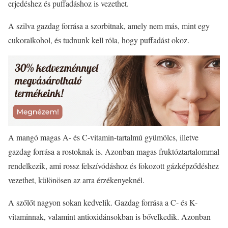
erjedéshez és puffadáshoz is vezethet.
A szilva gazdag forrása a szorbitnak, amely nem más, mint egy
cukoralkohol, és tudnunk kell róla, hogy puffadást okoz.
A mangó magas A- és C-vitamin-tartalmú gyümölcs, illetve
gazdag forrása a rostoknak is. Azonban magas fruktóztartalommal
rendelkezik, ami rossz felszívódáshoz és fokozott gázképződéshez
vezethet, különösen az arra érzékenyeknél.
A szőlőt nagyon sokan kedvelik. Gazdag forrása a C- és K-
vitaminnak, valamint antioxidánsokban is bővelkedik. Azonban