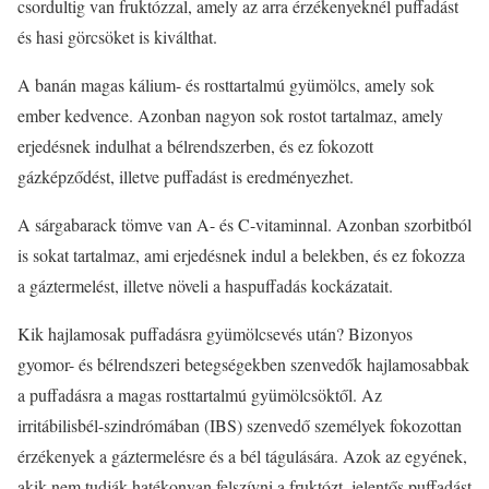
csordultig van fruktózzal, amely az arra érzékenyeknél puffadást
és hasi görcsöket is kiválthat.
A banán magas kálium- és rosttartalmú gyümölcs, amely sok
ember kedvence. Azonban nagyon sok rostot tartalmaz, amely
erjedésnek indulhat a bélrendszerben, és ez fokozott
gázképződést, illetve puffadást is eredményezhet.
A sárgabarack tömve van A- és C-vitaminnal. Azonban szorbitból
is sokat tartalmaz, ami erjedésnek indul a belekben, és ez fokozza
a gáztermelést, illetve növeli a haspuffadás kockázatait.
Kik hajlamosak puffadásra gyümölcsevés után? Bizonyos
gyomor- és bélrendszeri betegségekben szenvedők hajlamosabbak
a puffadásra a magas rosttartalmú gyümölcsöktől. Az
irritábilisbél-szindrómában (IBS) szenvedő személyek fokozottan
érzékenyek a gáztermelésre és a bél tágulására. Azok az egyének,
akik nem tudják hatékonyan felszívni a fruktózt, jelentős puffadást