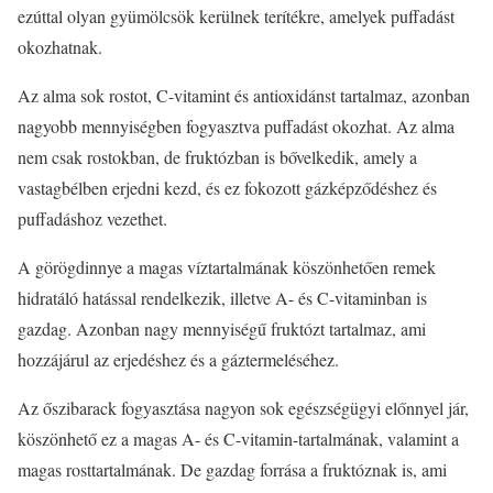
ezúttal olyan gyümölcsök kerülnek terítékre, amelyek puffadást
okozhatnak.
Az alma sok rostot, C-vitamint és antioxidánst tartalmaz, azonban
nagyobb mennyiségben fogyasztva puffadást okozhat. Az alma
nem csak rostokban, de fruktózban is bővelkedik, amely a
vastagbélben erjedni kezd, és ez fokozott gázképződéshez és
puffadáshoz vezethet.
A görögdinnye a magas víztartalmának köszönhetően remek
hidratáló hatással rendelkezik, illetve A- és C-vitaminban is
gazdag. Azonban nagy mennyiségű fruktózt tartalmaz, ami
hozzájárul az erjedéshez és a gáztermeléséhez.
Az őszibarack fogyasztása nagyon sok egészségügyi előnnyel jár,
köszönhető ez a magas A- és C-vitamin-tartalmának, valamint a
magas rosttartalmának. De gazdag forrása a fruktóznak is, ami