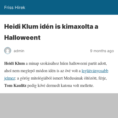
Friss Hirek
Heidi Klum idén is kimaxolta a
Halloweent
admin
9 months ago
Heidi Klum
a minap szokásához hűen halloweeni partit adott,
ahol nem meglepő módon idén is az övé volt a
leglátványosabb
jelmez
: a görög mitológiából ismert Medusának öltözött, férje,
Tom Kaulitz
pedig kővé dermedt katona volt mellette.