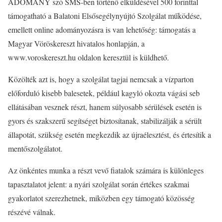
ADOMÁNY szó SMS-ben történő elküldésével 500 forinttal
támogatható a Balatoni Elsősegélynyújtó Szolgálat működése,
emellett online adományozásra is van lehetőség: támogatás a
Magyar Vöröskereszt hivatalos honlapján, a
www.voroskereszt.hu oldalon keresztül is küldhető.
Közölték azt is, hogy a szolgálat tagjai nemcsak a vízparton
előforduló kisebb balesetek, például kagyló okozta vágási seb
ellátásában vesznek részt, hanem súlyosabb sérülések esetén is
gyors és szakszerű segítséget biztosítanak, stabilizálják a sérült
állapotát, szükség esetén megkezdik az újraélesztést, és értesítik a
mentőszolgálatot.
Az önkéntes munka a részt vevő fiatalok számára is különleges
tapasztalatot jelent: a nyári szolgálat során értékes szakmai
gyakorlatot szerezhetnek, miközben egy támogató közösség
részévé válnak.