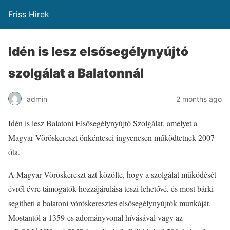
Friss Hirek
Idén is lesz elsősegélynyújtó
szolgálat a Balatonnál
admin
2 months ago
Idén is lesz Balatoni Elsősegélynyújtó Szolgálat, amelyet a
Magyar Vöröskereszt önkéntesei ingyenesen működtetnek 2007
óta.
A Magyar Vöröskereszt azt közölte, hogy a szolgálat működését
évről évre támogatók hozzájárulása teszi lehetővé, és most bárki
segítheti a balatoni vöröskeresztes elsősegélynyújtók munkáját.
Mostantól a 1359-es adományvonal hívásával vagy az