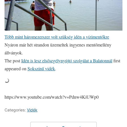
Több mint háromezerszer volt szükség idén a vízimentőkre
Nyáron már hét strandon üzemeltek ingyenes mentőmellény
állványok.
The post
Idén is lesz elsősegélynyújtó szolgálat a Balatonnál
first
appeared on
Sokszínű vidék
.
https://www.youtube.com/watch?v=Pdnw4KiUWp0
Categories:
Vidék