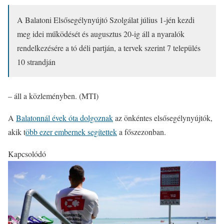
A Balatoni Elsősegélynyújtó Szolgálat július 1-jén kezdi
meg idei működését és augusztus 20-ig áll a nyaralók
rendelkezésére a tó déli partján, a tervek szerint 7 település
10 strandján
– áll a közleményben. (MTI)
A
Balatonnál évek óta dolgoznak
az önkéntes elsősegélynyújtók,
akik t
öbb ezer embernek segítettek
a főszezonban.
Kapcsolódó