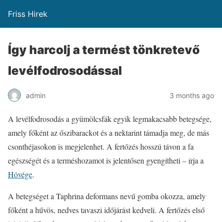
Friss Hirek
Így harcolj a termést tönkretevő
levélfodrosodással
admin
3 months ago
A levélfodrosodás a gyümölcsfák egyik legmakacsabb betegsége,
amely főként az őszibarackot és a nektarint támadja meg, de más
csonthéjasokon is megjelenhet. A fertőzés hosszú távon a fa
egészségét és a terméshozamot is jelentősen gyengítheti – írja a
Hóvége
.
A betegséget a Taphrina deformans nevű gomba okozza, amely
főként a hűvös, nedves tavaszi időjárást kedveli. A fertőzés első