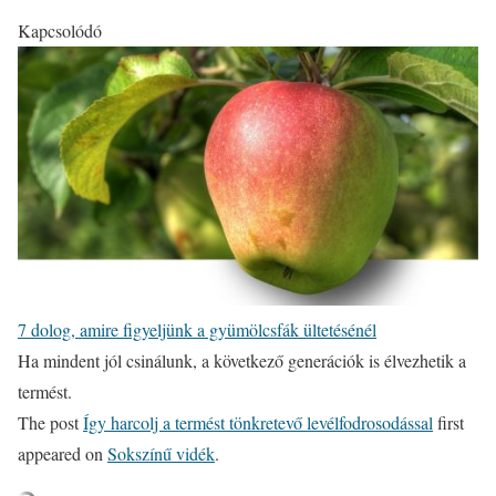
Kapcsolódó
7 dolog, amire figyeljünk a gyümölcsfák ültetésénél
Ha mindent jól csinálunk, a következő generációk is élvezhetik a
termést.
The post
Így harcolj a termést tönkretevő levélfodrosodással
first
appeared on
Sokszínű vidék
.