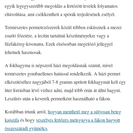
egyik legegyszerűbb megoldás a fertőzött levelek folyamatos
eltávolítása, ami csökkentheti a spórák terjedésének esélyét.
Természetes permetezőszerek közül többen esküsznek a mezei
zsurló főzetére, a lecitin tartalmú készítményekre vagy a
fűzfakéreg-kivonatra. Ezek elsősorban megelőző jelleggel
lehetnek hasznosak.
A fokhagyma is népszerű házi megoldásnak számít, mivel
természetes gombaellenes hatással rendelkezik. A házi permet
elkészítéséhez nagyjából 7-8 gramm aprított fokhagymát kell egy
liter forrásban lévő vízhez adni, majd több órán át állni hagyni.
Leszűrés után a keverék permetként használható a fákon.
Korábban írtunk arról,
hogyan menthető meg a súlyosan beteg
kajszifa
és hogy
veszélyes fertőzés melegágya a fákon hagyott
összeszáradt gyümölcs
.