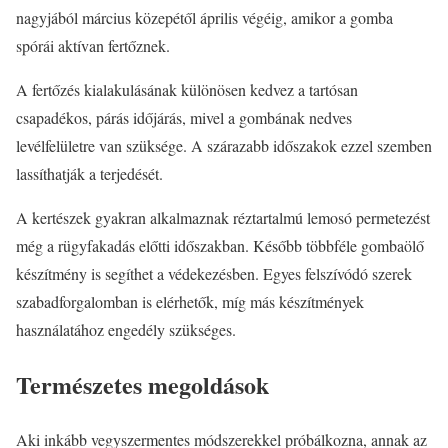
nagyjából március közepétől április végéig, amikor a gomba
spórái aktívan fertőznek.
A fertőzés kialakulásának különösen kedvez a tartósan
csapadékos, párás időjárás, mivel a gombának nedves
levélfelületre van szüksége. A szárazabb időszakok ezzel szemben
lassíthatják a terjedését.
A kertészek gyakran alkalmaznak réztartalmú lemosó permetezést
még a rügyfakadás előtti időszakban. Később többféle gombaölő
készítmény is segíthet a védekezésben. Egyes felszívódó szerek
szabadforgalomban is elérhetők, míg más készítmények
használatához engedély szükséges.
Természetes megoldások
Aki inkább vegyszermentes módszerekkel próbálkozna, annak az