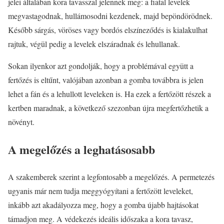
jelei általában kora tavasszal jelennek meg: a fiatal levelek
megvastagodnak, hullámosodni kezdenek, majd bepöndörödnek.
Később sárgás, vöröses vagy bordós elszíneződés is kialakulhat
rajtuk, végül pedig a levelek elszáradnak és lehullanak.
Sokan ilyenkor azt gondolják, hogy a problémával együtt a
fertőzés is eltűnt, valójában azonban a gomba továbbra is jelen
lehet a fán és a lehullott leveleken is. Ha ezek a fertőzött részek a
kertben maradnak, a következő szezonban újra megfertőzhetik a
növényt.
A megelőzés a leghatásosabb
A szakemberek szerint a legfontosabb a megelőzés. A permetezés
ugyanis már nem tudja meggyógyítani a fertőzött leveleket,
inkább azt akadályozza meg, hogy a gomba újabb hajtásokat
támadjon meg. A védekezés ideális időszaka a kora tavasz,