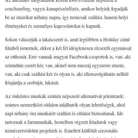
couchsurfing, vagyis kanapészörfözés, amikor helyiek fogadják
be az utazókat néhány napra, így nemcsak szállást, hanem helyi
élményeket és személyes kapcsolatokat is kapunk.
Sokan választják a lakáscserét is, amit legtöbben a Holiday című
filmből ismernek, ekkor a két fél ideiglenesen elcseréli egymással
az otthonát. Erre vannak magyar Facebook-csoportok is, van, aki
szimultán cserét kér, van, akinél nem muszáj egyszerre utazni,
van, aki csak szállást kér és olyan is, aki ellenszolgáltatás nélkül
felajánlja a szobáját, lakását.
Az önkéntes munkák szintén népszerű alternatívát jelentenek:
számos nemzetközi oldalon találhatók olyan lehetőségek, ahol
napi néhány óra munkáért szállást és ellátást biztosítanak. Ide
tartoznak a farmmunkák, hostelben végzett feladatok vagy
természetvédelmi projektek is. Emellett külföldi szezonális