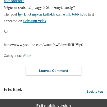
nomádokról?
Végtelen szabadság vagy örök bizonytalanság?
The post
Így lehet ingyen külföldi szállásunk több hétre
first
appeared on
Sokszínű vidék
.
https://www.youtube.com/watch?v=Pdnw4KiUWp0
Categories:
Vidék
Leave a Comment
Friss Hirek
Back to top
Exit mobile version