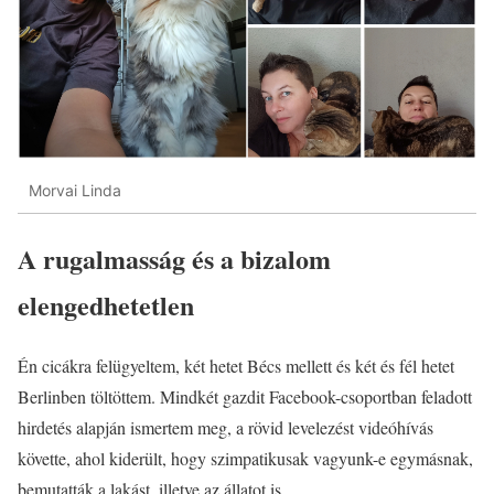
Morvai Linda
A rugalmasság és a bizalom
elengedhetetlen
Én cicákra felügyeltem, két hetet Bécs mellett és két és fél hetet
Berlinben töltöttem. Mindkét gazdit Facebook-csoportban feladott
hirdetés alapján ismertem meg, a rövid levelezést videóhívás
követte, ahol kiderült, hogy szimpatikusak vagyunk-e egymásnak,
bemutatták a lakást, illetve az állatot is.