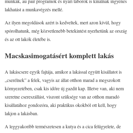
munkák, au pair programok és nyári táborok is kínálnak ingyenes
lakhatást a munkavégzés mellé.
Az ilyen megoldások azért is kedveltek, mert azon kívül, hogy
spórolhatunk, még közvetlenebb betekintést nyerhetünk az ország
és az ott lakók életébe is.
Macskasimogatásért komplett lakás
A lakáscsere egyik fajtája, amikor a lakással együtt kisállatot is
„cserélnek” a felek, vagyis az állat otthon marad a megszokott
környezetében, csak kis időre új gazdit kap. Illetve van, aki nem
szeretne csereszállást, viszont szüksége van az otthon maradó
kisállatához gondozóra, aki praktikus okokból ott kell, hogy
lakjon a lakásban.
A leggyakoribb természetesen a kutya és a cica felügyelete, de