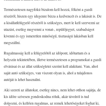
Természetesen nagyfokú bizalom kell hozzá, főként a gazdi
részéről, hiszen egy idegenre bízza a kedvencét és a lakását is. De
a kisállatfelügyelő részéről is szükséges, mert le kell szervezni az
utazást, esetleg megvenni a vonat-, repülőjegyet, szabadságot
kivenni és egy ismeretlen minőségű, tisztaságú lakásban kell
megszállni.
Rugalmasság kell a felügyelőtől az időpont, időtartam és a
helyszín tekintetében, illetve természetesen a programokat a gazdi
elvárásai és az állat szükségletei szerint kell alakítani. Van, ahol
saját autó szükséges, van viszont olyan is, ahol a tulajdonos
autóját is lehet használni.
Aki szereti az állatokat, esetleg nincs, nem lehet otthon sajátja, de
kis időre szívesen gondoskodna róluk, akár távolról is tud
dolgozni, és kellően rugalmas, az remek lehetőségeket foghat ki,