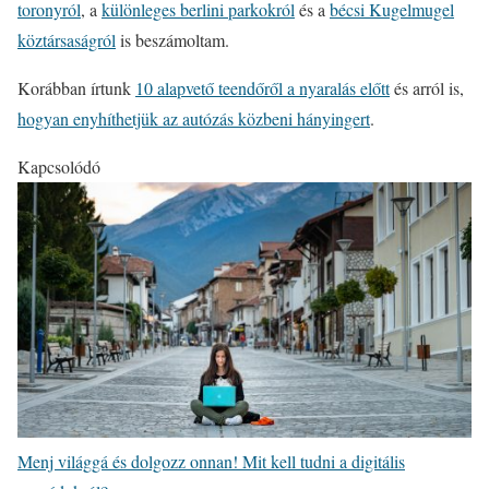
toronyról
, a
különleges berlini parkokról
és a
bécsi Kugelmugel
köztársaságról
is beszámoltam.
Korábban írtunk
10 alapvető teendőről a nyaralás előtt
és arról is,
hogyan enyhíthetjük az autózás közbeni hányingert
.
Kapcsolódó
Menj világgá és dolgozz onnan! Mit kell tudni a digitális