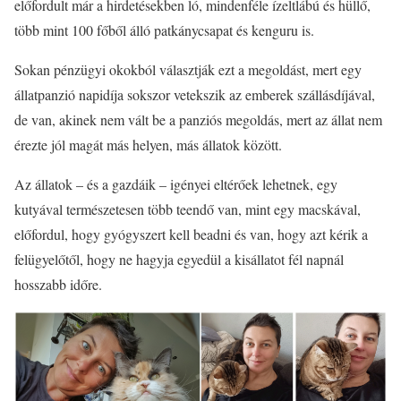
előfordult már a hirdetésekben ló, mindenféle ízeltlábú és hüllő,
több mint 100 főből álló patkánycsapat és kenguru is.
Sokan pénzügyi okokból választják ezt a megoldást, mert egy
állatpanzió napidíja sokszor vetekszik az emberek szállásdíjával,
de van, akinek nem vált be a panziós megoldás, mert az állat nem
érezte jól magát más helyen, más állatok között.
Az állatok – és a gazdáik – igényei eltérőek lehetnek, egy
kutyával természetesen több teendő van, mint egy macskával,
előfordul, hogy gyógyszert kell beadni és van, hogy azt kérik a
felügyelőtől, hogy ne hagyja egyedül a kisállatot fél napnál
hosszabb időre.