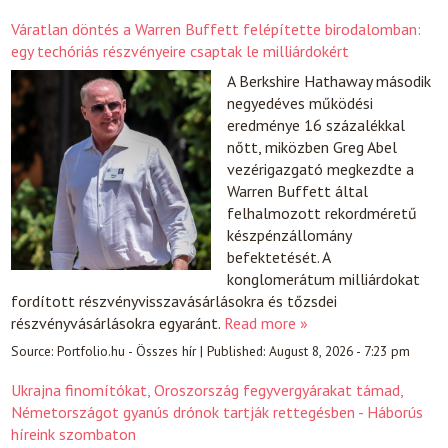
Váratlan döntés a Warren Buffett felépítette birodalomban:
egy techóriás részvényeire csaptak le milliárdokért
A Berkshire Hathaway második
negyedéves működési
eredménye 16 százalékkal
nőtt, miközben Greg Abel
vezérigazgató megkezdte a
Warren Buffett által
felhalmozott rekordméretű
készpénzállomány
befektetését. A
konglomerátum milliárdokat
fordított részvényvisszavásárlásokra és tőzsdei
részvényvásárlásokra egyaránt.
Read more »
Source:
Portfolio.hu - Összes hír
|
Published:
August 8, 2026 - 7:23 pm
Ukrajna finomítókat, Oroszország fegyvergyárakat támad,
Németországot gyanús drónok tartják rettegésben - Háborús
híreink szombaton