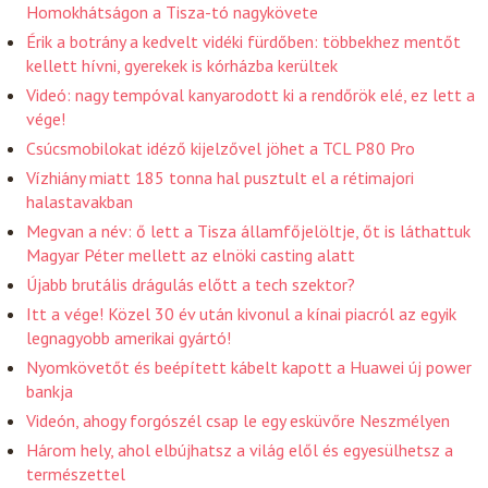
Homokhátságon a Tisza-tó nagykövete
Érik a botrány a kedvelt vidéki fürdőben: többekhez mentőt
kellett hívni, gyerekek is kórházba kerültek
Videó: nagy tempóval kanyarodott ki a rendőrök elé, ez lett a
vége!
Csúcsmobilokat idéző kijelzővel jöhet a TCL P80 Pro
Vízhiány miatt 185 tonna hal pusztult el a rétimajori
halastavakban
Megvan a név: ő lett a Tisza államfőjelöltje, őt is láthattuk
Magyar Péter mellett az elnöki casting alatt
Újabb brutális drágulás előtt a tech szektor?
Itt a vége! Közel 30 év után kivonul a kínai piacról az egyik
legnagyobb amerikai gyártó!
Nyomkövetőt és beépített kábelt kapott a Huawei új power
bankja
Videón, ahogy forgószél csap le egy esküvőre Neszmélyen
Három hely, ahol elbújhatsz a világ elől és egyesülhetsz a
természettel