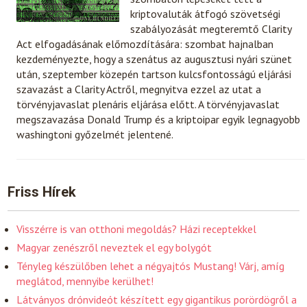
kriptovaluták átfogó szövetségi
szabályozását megteremtő Clarity
Act elfogadásának előmozdítására: szombat hajnalban
kezdeményezte, hogy a szenátus az augusztusi nyári szünet
után, szeptember közepén tartson kulcsfontosságú eljárási
szavazást a Clarity Actről, megnyitva ezzel az utat a
törvényjavaslat plenáris eljárása előtt. A törvényjavaslat
megszavazása Donald Trump és a kriptoipar egyik legnagyobb
washingtoni győzelmét jelentené.
Friss Hírek
Visszérre is van otthoni megoldás? Házi receptekkel
Magyar zenészről neveztek el egy bolygót
Tényleg készülőben lehet a négyajtós Mustang! Várj, amíg
meglátod, mennyibe kerülhet!
Látványos drónvideót készített egy gigantikus porördögről a