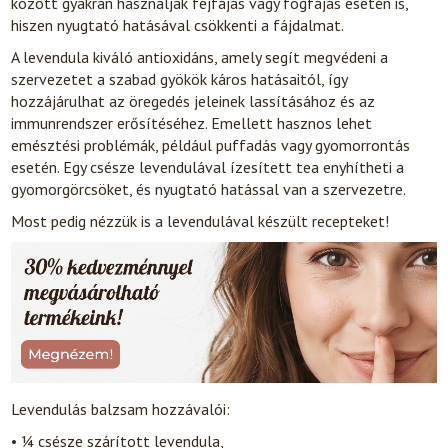
között gyakran használják fejfájás vagy fogfájás esetén is,
hiszen nyugtató hatásával csökkenti a fájdalmat.
A levendula kiváló antioxidáns, amely segít megvédeni a
szervezetet a szabad gyökök káros hatásaitól, így
hozzájárulhat az öregedés jeleinek lassításához és az
immunrendszer erősítéséhez. Emellett hasznos lehet
emésztési problémák, például puffadás vagy gyomorrontás
esetén. Egy csésze levendulával ízesített tea enyhítheti a
gyomorgörcsöket, és nyugtató hatással van a szervezetre.
Most pedig nézzük is a levendulával készült recepteket!
Levendulás balzsam hozzávalói:
• ¼ csésze szárított levendula,