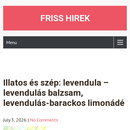
Skip
to
content
FRISS HIREK
Menu
Illatos és szép: levendula –
levendulás balzsam,
levendulás-barackos limonádé
July 3, 2026
|
No Comments