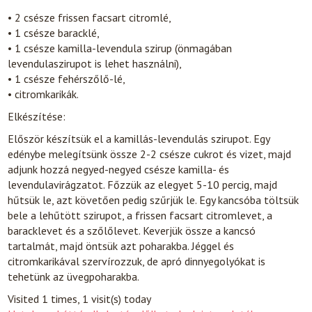
• 2 csésze frissen facsart citromlé,
• 1 csésze baracklé,
• 1 csésze kamilla-levendula szirup (önmagában
levendulaszirupot is lehet használni),
• 1 csésze fehérszőlő-lé,
• citromkarikák.
Elkészítése:
Először készítsük el a kamillás-levendulás szirupot. Egy
edénybe melegítsünk össze 2-2 csésze cukrot és vizet, majd
adjunk hozzá negyed-negyed csésze kamilla- és
levendulavirágzatot. Főzzük az elegyet 5-10 percig, majd
hűtsük le, azt követően pedig szűrjük le. Egy kancsóba töltsük
bele a lehűtött szirupot, a frissen facsart citromlevet, a
baracklevet és a szőlőlevet. Keverjük össze a kancsó
tartalmát, majd öntsük azt poharakba. Jéggel és
citromkarikával szervírozzuk, de apró dinnyegolyókat is
tehetünk az üvegpoharakba.
Visited 1 times, 1 visit(s) today