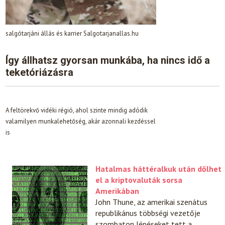
salgótarjáni állás és karrier Salgotarjanallas.hu
Így állhatsz gyorsan munkába, ha nincs idő a
teketóriázásra
A feltörekvő vidéki régió, ahol szinte mindig adódik
valamilyen munkalehetőség, akár azonnali kezdéssel
is
Hatalmas háttéralkuk után dőlhet
el a kriptovaluták sorsa
Amerikában
John Thune, az amerikai szenátus
republikánus többségi vezetője
szombaton lépéseket tett a