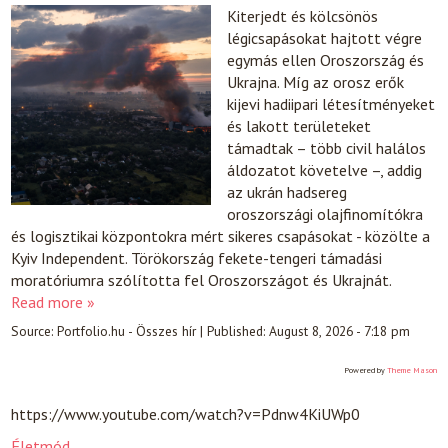
Kiterjedt és kölcsönös
légicsapásokat hajtott végre
egymás ellen Oroszország és
Ukrajna. Míg az orosz erők
kijevi hadiipari létesítményeket
és lakott területeket
támadtak – több civil halálos
áldozatot követelve –, addig
az ukrán hadsereg
oroszországi olajfinomítókra
és logisztikai központokra mért sikeres csapásokat - közölte a
Kyiv Independent. Törökország fekete-tengeri támadási
moratóriumra szólította fel Oroszországot és Ukrajnát.
Read more »
Source:
Portfolio.hu - Összes hír
|
Published:
August 8, 2026 - 7:18 pm
Powered by
Theme Mason
https://www.youtube.com/watch?v=Pdnw4KiUWp0
Életmód