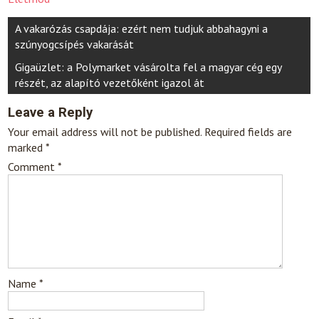
Post
A vakarózás csapdája: ezért nem tudjuk abbahagyni a
navigation
szúnyogcsípés vakarását
Gigaüzlet: a Polymarket vásárolta fel a magyar cég egy
részét, az alapító vezetőként igazol át
Leave a Reply
Your email address will not be published.
Required fields are
marked
*
Comment
*
Name
*