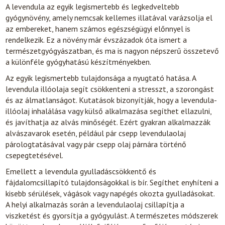
A levendula az egyik legismertebb és legkedveltebb
gyógynövény, amely nemcsak kellemes illatával varázsolja el
az embereket, hanem számos egészségügyi előnnyel is
rendelkezik. Ez a növény már évszázadok óta ismert a
természetgyógyászatban, és ma is nagyon népszerű összetevő
a különféle gyógyhatású készítményekben.
Az egyik legismertebb tulajdonsága a nyugtató hatása. A
levendula illóolaja segít csökkenteni a stresszt, a szorongást
és az álmatlanságot. Kutatások bizonyítják, hogy a levendula-
illóolaj inhalálása vagy külső alkalmazása segíthet ellazulni,
és javíthatja az alvás minőségét. Ezért gyakran alkalmazzák
alvászavarok esetén, például pár csepp levendulaolaj
párologtatásával vagy pár csepp olaj párnára történő
csepegtetésével.
Emellett a levendula gyulladáscsökkentő és
fájdalomcsillapító tulajdonságokkal is bír. Segíthet enyhíteni a
kisebb sérülések, vágások vagy napégés okozta gyulladásokat.
A helyi alkalmazás során a levendulaolaj csillapítja a
viszketést és gyorsítja a gyógyulást. A természetes módszerek