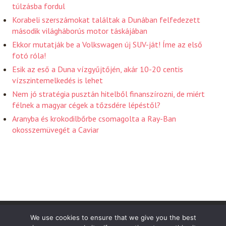
túlzásba fordul
Korabeli szerszámokat találtak a Dunában felfedezett
második világháborús motor táskájában
Ekkor mutatják be a Volkswagen új SUV-ját! Íme az első
fotó róla!
Esik az eső a Duna vízgyűjtőjén, akár 10-20 centis
vízszintemelkedés is lehet
Nem jó stratégia pusztán hitelből finanszírozni, de miért
félnek a magyar cégek a tőzsdére lépéstől?
Aranyba és krokodilbőrbe csomagolta a Ray-Ban
okosszemüvegét a Caviar
Friss Hirek 2026 . Powered by WordPress
We use cookies to ensure that we give you the best