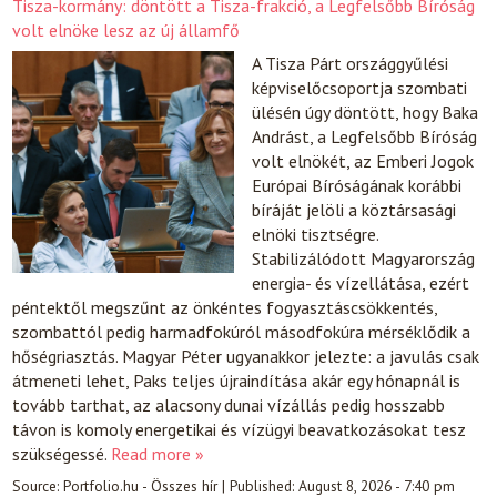
Tisza-kormány: döntött a Tisza-frakció, a Legfelsőbb Bíróság
volt elnöke lesz az új államfő
A Tisza Párt országgyűlési
képviselőcsoportja szombati
ülésén úgy döntött, hogy Baka
Andrást, a Legfelsőbb Bíróság
volt elnökét, az Emberi Jogok
Európai Bíróságának korábbi
bíráját jelöli a köztársasági
elnöki tisztségre.
Stabilizálódott Magyarország
energia- és vízellátása, ezért
péntektől megszűnt az önkéntes fogyasztáscsökkentés,
szombattól pedig harmadfokúról másodfokúra mérséklődik a
hőségriasztás. Magyar Péter ugyanakkor jelezte: a javulás csak
átmeneti lehet, Paks teljes újraindítása akár egy hónapnál is
tovább tarthat, az alacsony dunai vízállás pedig hosszabb
távon is komoly energetikai és vízügyi beavatkozásokat tesz
szükségessé.
Read more »
Source:
Portfolio.hu - Összes hír
|
Published:
August 8, 2026 - 7:40 pm