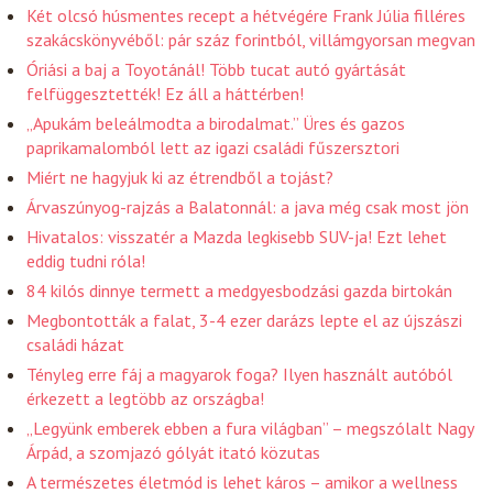
Két olcsó húsmentes recept a hétvégére Frank Júlia filléres
szakácskönyvéből: pár száz forintból, villámgyorsan megvan
Óriási a baj a Toyotánál! Több tucat autó gyártását
felfüggesztették! Ez áll a háttérben!
„Apukám beleálmodta a birodalmat.” Üres és gazos
paprikamalomból lett az igazi családi fűszersztori
Miért ne hagyjuk ki az étrendből a tojást?
Árvaszúnyog-rajzás a Balatonnál: a java még csak most jön
Hivatalos: visszatér a Mazda legkisebb SUV-ja! Ezt lehet
eddig tudni róla!
84 kilós dinnye termett a medgyesbodzási gazda birtokán
Megbontották a falat, 3-4 ezer darázs lepte el az újszászi
családi házat
Tényleg erre fáj a magyarok foga? Ilyen használt autóból
érkezett a legtöbb az országba!
„Legyünk emberek ebben a fura világban” – megszólalt Nagy
Árpád, a szomjazó gólyát itató közutas
A természetes életmód is lehet káros – amikor a wellness