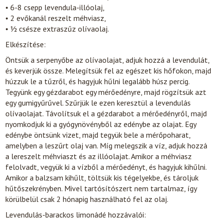
• 6-8 csepp levendula-illóolaj,
• 2 evőkanál reszelt méhviasz,
• ½ csésze extraszűz olívaolaj.
Elkészítése:
Öntsük a serpenyőbe az olívaolajat, adjuk hozzá a levendulát,
és keverjük össze. Melegítsük fel az egészet kis hőfokon, majd
húzzuk le a tűzről, és hagyjuk hűlni legalább húsz percig.
Tegyünk egy gézdarabot egy mérőedényre, majd rögzítsük azt
egy gumigyűrűvel. Szűrjük le ezen keresztül a levendulás
olívaolajat. Távolítsuk el a gézdarabot a mérőedényről, majd
nyomkodjuk ki a gyógynövényből az edénybe az olajat. Egy
edénybe öntsünk vizet, majd tegyük bele a mérőpoharat,
amelyben a leszűrt olaj van. Míg melegszik a víz, adjuk hozzá
a lereszelt méhviaszt és az illóolajat. Amikor a méhviasz
felolvadt, vegyük ki a vízből a mérőedényt, és hagyjuk kihűlni.
Amikor a balzsam kihűlt, töltsük kis tégelyekbe, és tároljuk
hűtőszekrényben. Mivel tartósítószert nem tartalmaz, így
körülbelül csak 2 hónapig használható fel az olaj.
Levendulás-barackos limonádé hozzávalói: