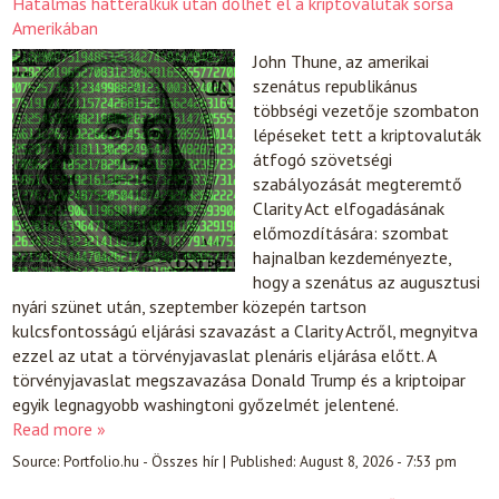
Hatalmas háttéralkuk után dőlhet el a kriptovaluták sorsa
Amerikában
John Thune, az amerikai
szenátus republikánus
többségi vezetője szombaton
lépéseket tett a kriptovaluták
átfogó szövetségi
szabályozását megteremtő
Clarity Act elfogadásának
előmozdítására: szombat
hajnalban kezdeményezte,
hogy a szenátus az augusztusi
nyári szünet után, szeptember közepén tartson
kulcsfontosságú eljárási szavazást a Clarity Actről, megnyitva
ezzel az utat a törvényjavaslat plenáris eljárása előtt. A
törvényjavaslat megszavazása Donald Trump és a kriptoipar
egyik legnagyobb washingtoni győzelmét jelentené.
Read more »
Source:
Portfolio.hu - Összes hír
|
Published:
August 8, 2026 - 7:53 pm