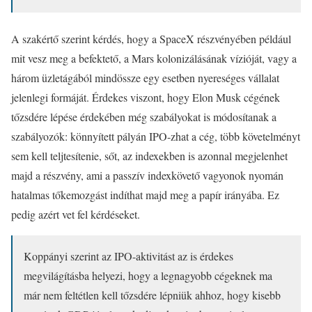
A szakértő szerint kérdés, hogy a SpaceX részvényében például
mit vesz meg a befektető, a Mars kolonizálásának vízióját, vagy a
három üzletágából mindössze egy esetben nyereséges vállalat
jelenlegi formáját. Érdekes viszont, hogy Elon Musk cégének
tőzsdére lépése érdekében még szabályokat is módosítanak a
szabályozók: könnyített pályán IPO-zhat a cég, több követelményt
sem kell teljtesítenie, sőt, az indexekben is azonnal megjelenhet
majd a részvény, ami a passzív indexkövető vagyonok nyomán
hatalmas tőkemozgást indíthat majd meg a papír irányába. Ez
pedig azért vet fel kérdéseket.
Koppányi szerint az IPO-aktivitást az is érdekes
megvilágításba helyezi, hogy a legnagyobb cégeknek ma
már nem feltétlen kell tőzsdére lépniük ahhoz, hogy kisebb