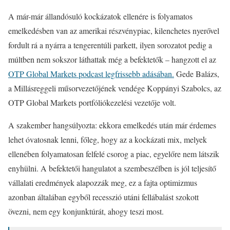
A már-már állandósuló kockázatok ellenére is folyamatos
emelkedésben van az amerikai részvénypiac, kilenchetes nyerővel
fordult rá a nyárra a tengerentúli parkett, ilyen sorozatot pedig a
múltben nem sokszor láthattak még a befektetők – hangzott el az
OTP Global Markets podcast legfrissebb adásában.
Gede Balázs,
a Millásreggeli műsorvezetőjének vendége Koppányi Szabolcs, az
OTP Global Markets portfóliókezelési vezetője volt.
A szakember hangsúlyozta: ekkora emelkedés után már érdemes
lehet óvatosnak lenni, főleg, hogy az a kockázati mix, melyek
ellenében folyamatosan felfelé csorog a piac, egyelőre nem látszik
enyhülni. A befektetői hangulatot a szembeszélben is jól teljesítő
vállalati eredmények alapozzák meg, ez a fajta optimizmus
azonban általában egyből recesszió utáni fellábalást szokott
övezni, nem egy konjunktúrát, ahogy teszi most.