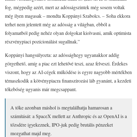
fog, mégpedig azért, mert az adósságszintek még sosem voltak
még ilyen magasak – mondta Koppányi Szabolcs. – Soha ekkora
terhet nem jelentett még az adósság a világban, ebből a
folyamatból pedig nehéz olyan dolgokat kiolvasni, amik optimista
részvénypiaci pozícionálást sugallnak.”
Koppányi hangsúlyozta: az adóssághegy ugyanakkor addig
görgethető, amíg a piac ezt lehetővé teszi, azaz felveszi. Érdekes
viszont, hogy az AI-cégek működése is egyre nagyobb mértékben
témaszkodik a kötvénypiacra finanszírozási láb gyanánt, a kezdeti
tőkebőség ugyanis már megcsappant.
A tőke azonban máshol is megtalálhatja hamarosan a
számítását: a SpaceX mellett az Anthropic és az OpenAI is a
tőzsdére igyekeznek, IPO-juk pedig brutális pénzeket
mozgathat majd meg.