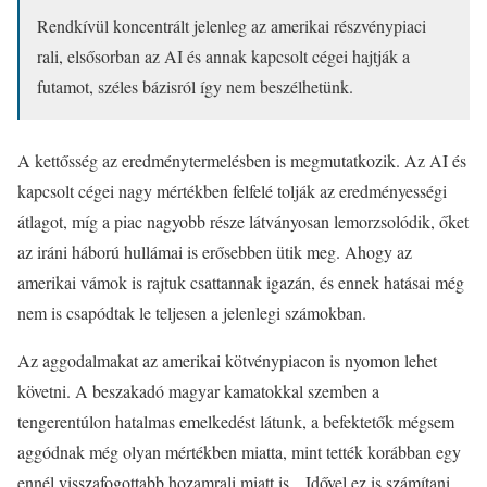
Rendkívül koncentrált jelenleg az amerikai részvénypiaci
rali, elsősorban az AI és annak kapcsolt cégei hajtják a
futamot, széles bázisról így nem beszélhetünk.
A kettősség az eredménytermelésben is megmutatkozik. Az AI és
kapcsolt cégei nagy mértékben felfelé tolják az eredményességi
átlagot, míg a piac nagyobb része látványosan lemorzsolódik, őket
az iráni háború hullámai is erősebben ütik meg. Ahogy az
amerikai vámok is rajtuk csattannak igazán, és ennek hatásai még
nem is csapódtak le teljesen a jelenlegi számokban.
Az aggodalmakat az amerikai kötvénypiacon is nyomon lehet
követni. A beszakadó magyar kamatokkal szemben a
tengerentúlon hatalmas emelkedést látunk, a befektetők mégsem
aggódnak még olyan mértékben miatta, mint tették korábban egy
ennél visszafogottabb hozamrali miatt is. „Idővel ez is számítani