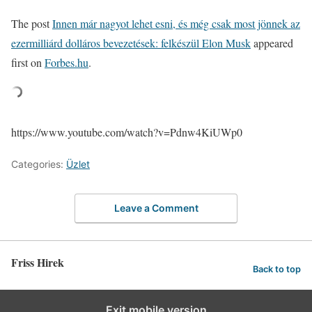
The post
Innen már nagyot lehet esni, és még csak most jönnek az
ezermilliárd dolláros bevezetések: felkészül Elon Musk
appeared
first on
Forbes.hu
.
https://www.youtube.com/watch?v=Pdnw4KiUWp0
Categories:
Üzlet
Leave a Comment
Friss Hirek
Back to top
Exit mobile version