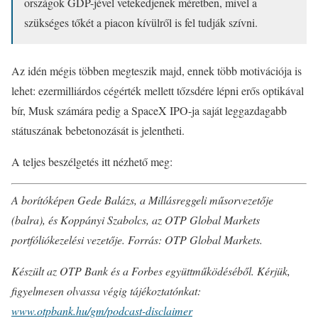
országok GDP-jével vetekedjenek méretben, mivel a
szükséges tőkét a piacon kívülről is fel tudják szívni.
Az idén mégis többen megteszik majd, ennek több motivációja is
lehet: ezermilliárdos cégérték mellett tőzsdére lépni erős optikával
bír, Musk számára pedig a SpaceX IPO-ja saját leggazdagabb
státuszának bebetonozását is jelentheti.
A teljes beszélgetés itt nézhető meg:
A borítóképen Gede Balázs, a Millásreggeli műsorvezetője
(balra), és Koppányi Szabolcs, az OTP Global Markets
portfóliókezelési vezetője. Forrás: OTP Global Markets.
Készült az OTP Bank és a Forbes együttműködéséből. Kérjük,
figyelmesen olvassa végig tájékoztatónkat:
www.otpbank.hu/gm/podcast-disclaimer