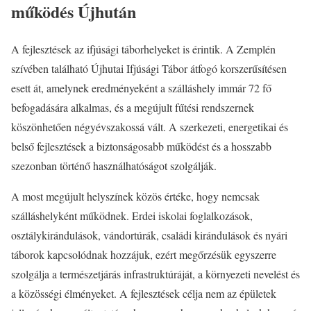
működés Újhután
A fejlesztések az ifjúsági táborhelyeket is érintik. A Zemplén
szívében található Újhutai Ifjúsági Tábor átfogó korszerűsítésen
esett át, amelynek eredményeként a szálláshely immár 72 fő
befogadására alkalmas, és a megújult fűtési rendszernek
köszönhetően négyévszakossá vált. A szerkezeti, energetikai és
belső fejlesztések a biztonságosabb működést és a hosszabb
szezonban történő használhatóságot szolgálják.
A most megújult helyszínek közös értéke, hogy nemcsak
szálláshelyként működnek. Erdei iskolai foglalkozások,
osztálykirándulások, vándortúrák, családi kirándulások és nyári
táborok kapcsolódnak hozzájuk, ezért megőrzésük egyszerre
szolgálja a természetjárás infrastruktúráját, a környezeti nevelést és
a közösségi élményeket. A fejlesztések célja nem az épületek