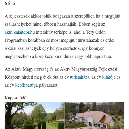
6
fotó
A fejlesztések akkor töltik be igazán a szerepüket, ha a megújult
szálláshelyeket minél többen használják. Ebben segít az
aktivkalandor.hu
interaktív térképe is, ahol a Téry Ödön
Programban korábban és most megújult turistaházak és erdei
iskolai szálláshelyek egy helyen elérhetők, így könnyen
megtervezhető a következő kirándulás vagy többnapos túra.
Az Aktív Magyarország és az Aktív Magyarország Fejlesztési
Központ hirdeti meg évek óta az év
turistaháza
, az év
kilátója
és
az év
kerékpárútja
pályázatot.
Kapcsolódó