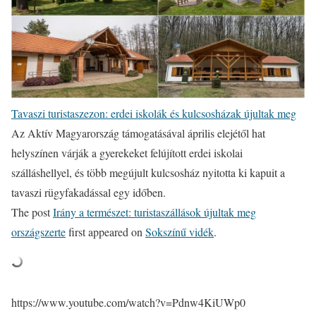
Tavaszi turistaszezon: erdei iskolák és kulcsosházak újultak meg
Az Aktív Magyarország támogatásával április elejétől hat
helyszínen várják a gyerekeket felújított erdei iskolai
szálláshellyel, és több megújult kulcsosház nyitotta ki kapuit a
tavaszi rügyfakadással egy időben.
The post
Irány a természet: turistaszállások újultak meg
országszerte
first appeared on
Sokszínű vidék
.
https://www.youtube.com/watch?v=Pdnw4KiUWp0