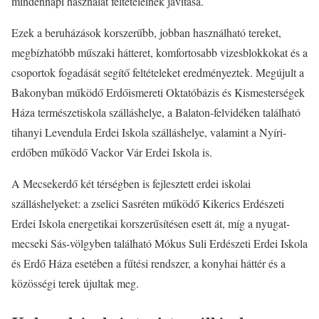
mindennapi használat feltételeinek javítása.
Ezek a beruházások korszerűbb, jobban használható tereket,
megbízhatóbb műszaki hátteret, komfortosabb vizesblokkokat és a
csoportok fogadását segítő feltételeket eredményeztek. Megújult a
Bakonyban működő Erdőismereti Oktatóbázis és Kismesterségek
Háza természetiskola szálláshelye, a Balaton-felvidéken található
tihanyi Levendula Erdei Iskola szálláshelye, valamint a Nyíri-
erdőben működő Vackor Vár Erdei Iskola is.
A Mecsekerdő két térségben is fejlesztett erdei iskolai
szálláshelyeket: a zselici Sasréten működő Kikerics Erdészeti
Erdei Iskola energetikai korszerűsítésen esett át, míg a nyugat-
mecseki Sás-völgyben található Mókus Suli Erdészeti Erdei Iskola
és Erdő Háza esetében a fűtési rendszer, a konyhai háttér és a
közösségi terek újultak meg.