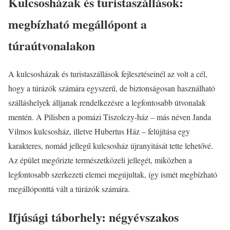
Kulcsosházak és turistaszállások:
megbízható megállópont a
túraútvonalakon
A kulcsosházak és turistaszállások fejlesztéseinél az volt a cél,
hogy a túrázók számára egyszerű, de biztonságosan használható
szálláshelyek álljanak rendelkezésre a legfontosabb útvonalak
mentén. A Pilisben a pomázi Tiszolczy-ház – más néven Janda
Vilmos kulcsosház, illetve Hubertus Ház – felújítása egy
karakteres, nomád jellegű kulcsosház újranyitását tette lehetővé.
Az épület megőrizte természetközeli jellegét, miközben a
legfontosabb szerkezeti elemei megújultak, így ismét megbízható
megállóponttá vált a túrázók számára.
Ifjúsági táborhely: négyévszakos