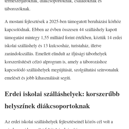
természetjáróknak, diákcsoportoknak, családoknak és
táborozóknak.
A mostani fejlesztések a 2025-ben támogatott beruházási körhöz
kapcsolódnak. Ebben az évben összesen 44 szálláshely kapott
támogatást mintegy 1,55 milliárd forint értékben, köztük 14 erdei
iskolai szálláshely és 13 kulcsosház, turistaház, illetve
zarándokszállás. Emellett elindult az ifjúsági táborhelyek
korszerűsítését célzó alprogram is, amely a táborozáshoz
kapcsolódó szálláshelyek megújítását, szolgáltatási színvonaluk
emelését és jobb kihasználását segíti.
Erdei iskolai szálláshelyek: korszerűbb
helyszínek diákcsoportoknak
Az erdei iskolai szálláshelyek fejlesztéseinél közös cél volt a