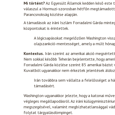
Mi történt?
Az Egyesült Államok kedden késő este tö
válaszul a Hormuzi-szorosban hétfőn megtámadott há
Parancsnokság közlése alapján.
A támadások az iráni Iszlám Forradalmi Gárda mintegy
központokat is érintettek.
A légicsapásokat megelőzően Washington vissz
olajszankció-mentességet, amely a múlt hónapb
Kontextus.
Irán szerint az amerikai akció megsértet
Nem sokkal később Teherán bejelentette, hogy amer
Forradalmi Gárda közlése szerint 85 amerikai bázist 
Kuvaitból ugyanakkor nem érkeztek jelentések áldoza
Irán továbbra sem vállalta a felelősséget a há
támadásért.
Washington ugyanakkor jelezte, hogy a katonai művel
végleges megállapodásról. Az iráni külügyminisztér
megszegésével, valamint megbízhatatlansággal vád
folytat tárgyalásdömpinget.