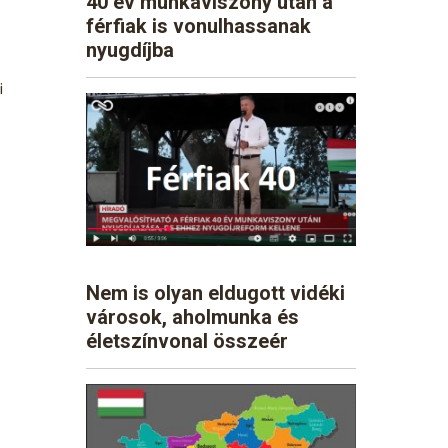
40 év munkaviszony után a
férfiak is vonulhassanak
nyugdíjba
i
Nem is olyan eldugott vidéki
városok, aholmunka és
életszínvonal összeér