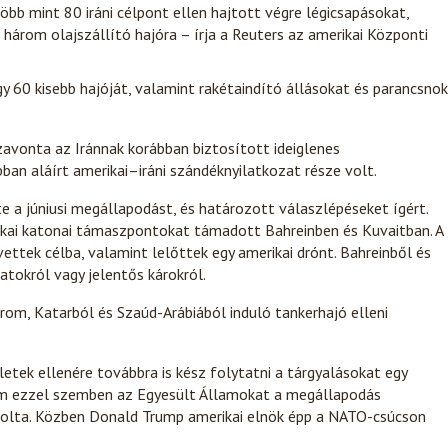
bb mint 80 iráni célpont ellen hajtott végre légicsapásokat,
rom olajszállító hajóra – írja a Reuters az amerikai Központi
 60 kisebb hajóját, valamint rakétaindító állásokat és parancsnok
avonta az Iránnak korábban biztosított ideiglenes
an aláírt amerikai–iráni szándéknyilatkozat része volt.
te a júniusi megállapodást, és határozott válaszlépéseket ígért.
ikai katonai támaszpontokat támadott Bahreinben és Kuvaitban. A
vettek célba, valamint lelőttek egy amerikai drónt. Bahreinből és
tokról vagy jelentős károkról.
rom, Katarból és Szaúd-Arábiából induló tankerhajó elleni
etek ellenére továbbra is kész folytatni a tárgyalásokat egy
ium ezzel szemben az Egyesült Államokat a megállapodás
olta. Közben Donald Trump amerikai elnök épp a NATO-csúcson