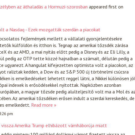
szélyben az áthaladás a Hormuzi-szorosban
appeared first on
dult a Nasdaq - Ezek mozgatták szerdán a piacokat
apcsolatos fejlemények mellett a vállalati gyorsjelentésekre
tetők külföldön és itthon is. Tegnap az amerikai tőzsdék zárása
eX és az AMD, a mai nyitás előtt pedig a Disney és az Eli Lilly, a
zül pedig az OTP tette közzé hajnalban a számait, délután pedig a
 ugyanezt. A hangulat kifejezetten optimista volt a piacokon, az
yot raliztak kedden, a Dow és az S&P 500 új történelmi csúcsra
déken is emelkedéseket lehetett reggel látni, a Nikkei különösen jó
rópai indexek is erősödésekkel nyitottak. Napközben azonban
urópában, a magyar tőzsde pedig alulteljesítő volt ma a Mol és a
ben. Az amerikai tőzsdéken erősen indult a szerdai kereskedés, de
nes emelkedett.
Read more »
 8:26 pm
t vissza Amerika Trump elhibázott vámháborúja miatt
ddig mintegy 100 milliárd dollárnyi vámot fizetett vissza az