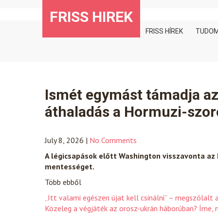
Skip
FRISS HIREK
to
content
FRISS HÍREK
TUDO
Ismét egymást támadja az 
áthaladás a Hormuzi-szo
July 8, 2026
|
No Comments
A légicsapások előtt Washington visszavonta az 
mentességet.
Több ebből
„Itt valami egészen újat kell csinálni” – megszólalt 
Közeleg a végjáték az orosz-ukrán háborúban? Íme, 