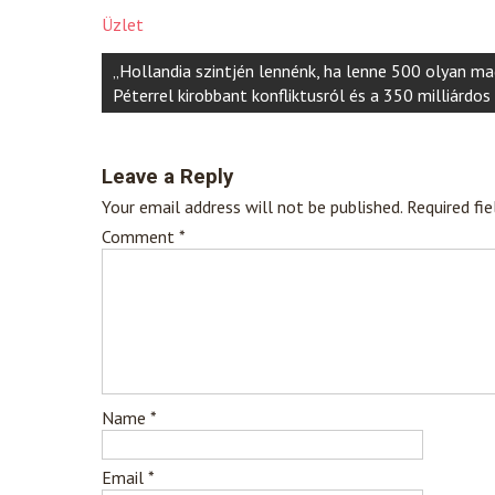
Üzlet
Post
„Hollandia szintjén lennénk, ha lenne 500 olyan m
navigation
Péterrel kirobbant konfliktusról és a 350 milliárdos
Leave a Reply
Your email address will not be published.
Required fi
Comment
*
Name
*
Email
*