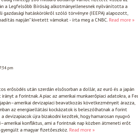
án a Legfelsőbb Bíróság alkotmányellenesnek nyilvánította a
i gazdasági hatáskörökről szóló törvényre (IEEPA) alapozott,
badítás napján" kivetett vámokat - írta meg a CNBC.
Read more »
 7:34 pm
ntos erősödés után szerdán elsősorban a dollár, az euró és a japán
irányt a forintnak. A piac az amerikai munkaerőpiaci adatokra, a Fe
 japán–amerikai devizapiaci beavatkozás következményeit árazza,
an az energiaellátási kockázatok is beleszólhatnak a forint
 a devizapiacok újra bizakodni kezdtek, hogy hamarosan nyugvó
ni–amerikai konfliktus, ami a forintnak nap közben átmeneti erőt
a gyengült a magyar fizetőeszköz.
Read more »