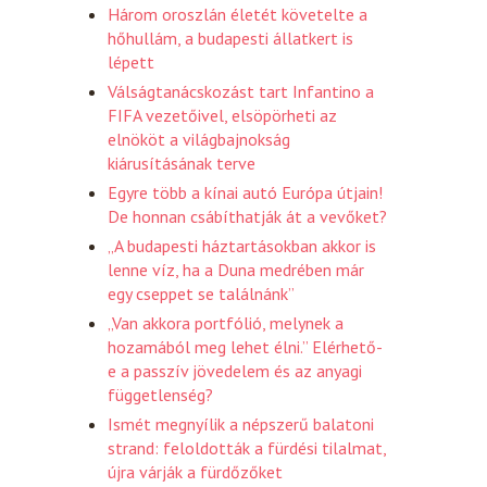
Három oroszlán életét követelte a
hőhullám, a budapesti állatkert is
lépett
Válságtanácskozást tart Infantino a
FIFA vezetőivel, elsöpörheti az
elnököt a világbajnokság
kiárusításának terve
Egyre több a kínai autó Európa útjain!
De honnan csábíthatják át a vevőket?
„A budapesti háztartásokban akkor is
lenne víz, ha a Duna medrében már
egy cseppet se találnánk”
„Van akkora portfólió, melynek a
hozamából meg lehet élni.” Elérhető-
e a passzív jövedelem és az anyagi
függetlenség?
Ismét megnyílik a népszerű balatoni
strand: feloldották a fürdési tilalmat,
újra várják a fürdőzőket