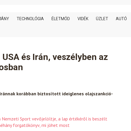
MÁNY
TECHNOLÓGIA
ÉLETMÓD
VIDÉK
ÜZLET
AUTÓ
USA és Irán, veszélyben az
rosban
Iránnak korábban biztosított ideiglenes olajszankció-
a Nemzeti Sport vevőjelöltje, a lap értékéről is beszélt
néhány forgatókönyv, mi jöhet most