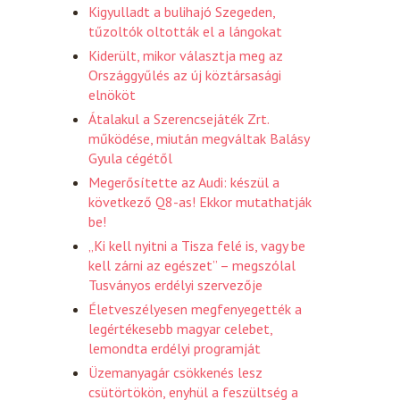
Kigyulladt a bulihajó Szegeden,
tűzoltók oltották el a lángokat
Kiderült, mikor választja meg az
Országgyűlés az új köztársasági
elnököt
Átalakul a Szerencsejáték Zrt.
működése, miután megváltak Balásy
Gyula cégétől
Megerősítette az Audi: készül a
következő Q8-as! Ekkor mutathatják
be!
„Ki kell nyitni a Tisza felé is, vagy be
kell zárni az egészet” – megszólal
Tusványos erdélyi szervezője
Életveszélyesen megfenyegették a
legértékesebb magyar celebet,
lemondta erdélyi programját
Üzemanyagár csökkenés lesz
csütörtökön, enyhül a feszültség a