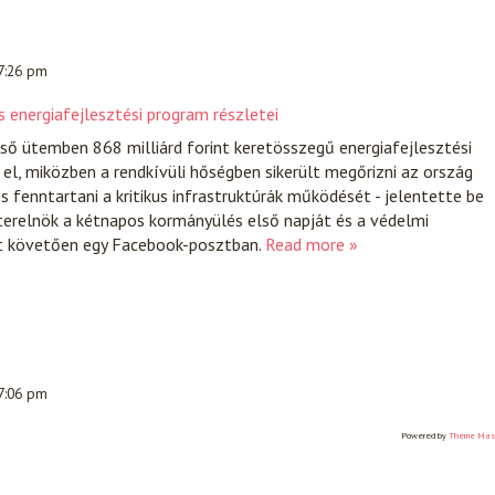
 7:26 pm
 energiafejlesztési program részletei
ső ütemben 868 milliárd forint keretösszegű energiafejlesztési
l, miközben a rendkívüli hőségben sikerült megőrizni az ország
s fenntartani a kritikus infrastruktúrák működését - jelentette be
terelnök a kétnapos kormányülés első napját és a védelmi
t követően egy Facebook-posztban.
Read more »
 7:06 pm
Powered by
Theme Mas