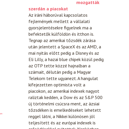
mozgatták
szerdán a piacokat
Az iráni háborúval kapcsolatos
fejlemények mellett a vállalati
gyorsjelentésekre figyelnek ma a
befektetők külföldön és itthon is.
Tegnap az amerikai tőzsdék zárása
után jelentett a SpaceX és az AMD, a
mai nyitás előtt pedig a Disney és az
Eli Lilly, a hazai blue chipek közül pedig
az OTP tette közzé hajnalban a
számait, délután pedig a Magyar
Telekom tette ugyanezt. A hangulat
kifejezetten optimista volt a
piacokon, az amerikai indexek nagyot
raliztak kedden, a Dow és az S&P 500
új történelmi csúcsra ment, az ázsiai
tőzsdéken is emelkedéseket lehetett
on
reggel látni, a Nikkei különösen jól
teljesített és az európai indexek is
erősödésekkel nyitottak. Napközben