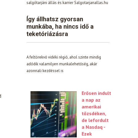
salgótarjáni állás és karrier Salgotarjanallas.hu
Így állhatsz gyorsan
munkába, ha nincs idő a
teketóriázásra
A feltörekvő vidéki régió, ahol szinte mindig
adódik valamilyen munkalehetőség, akár
azonnali kezdéssel is
Erősen indult
d
a nap az
amerikai
tőzsdéken,
de lefordult
a Nasdaq -
Ezek