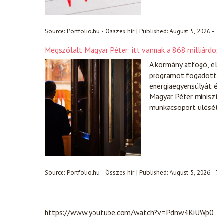
Source:
Portfolio.hu - Összes hír
|
Published:
August 5, 2026 -
Megszólalt Magyar Péter: itt vannak a 868 milliárdos
A kormány átfogó, el
programot fogadott e
energiaegyensúlyát é
Magyar Péter minisz
munkacsoport ülésé
Source:
Portfolio.hu - Összes hír
|
Published:
August 5, 2026 -
https://www.youtube.com/watch?v=Pdnw4KiUWp0