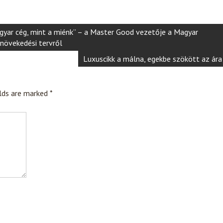
agyar cég, mint a miénk” – a Master Good vezetője a Magyar
 növekedési tervről
Luxuscikk a málna, egekbe szökött az ára
elds are marked
*