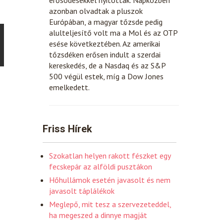
azonban olvadtak a pluszok
Európában, a magyar tőzsde pedig
alulteljesítő volt ma a Mol és az OTP
esése következtében. Az amerikai
tőzsdéken erősen indult a szerdai
kereskedés, de a Nasdaq és az S&P
500 végül estek, míg a Dow Jones
emelkedett.
Friss Hírek
Szokatlan helyen rakott fészket egy
fecskepár az alföldi pusztákon
Hőhullámok esetén javasolt és nem
javasolt táplálékok
Meglepő, mit tesz a szervezeteddel,
ha megeszed a dinnye magját