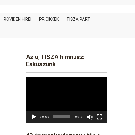
RÖVIDEN HIREI
PR CIKKEK
TISZA PÁRT
Az új TISZA himnusz:
Esküszünk
Video
Player
00:00
06:30