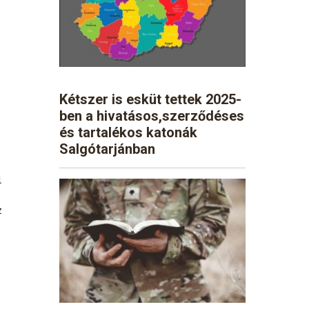
Kétszer is esküt tettek 2025-
ben a hivatásos,szerződéses
és tartalékos katonák
Salgótarjánban
l
z