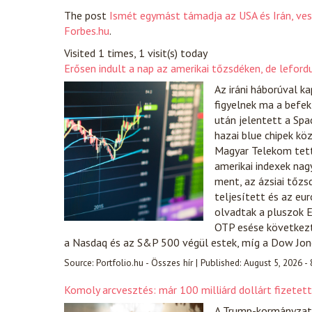
The post
Ismét egymást támadja az USA és Irán, ve
Forbes.hu
.
Visited 1 times, 1 visit(s) today
Erősen indult a nap az amerikai tőzsdéken, de lefor
Az iráni háborúval k
figyelnek ma a befek
után jelentett a Spac
hazai blue chipek kö
Magyar Telekom tette
amerikai indexek nag
ment, az ázsiai tőzs
teljesített és az eu
olvadtak a pluszok E
OTP esése következté
a Nasdaq és az S&P 500 végül estek, míg a Dow Jo
Source:
Portfolio.hu - Összes hír
|
Published:
August 5, 2026 -
Komoly arcvesztés: már 100 milliárd dollárt fizetet
A Trump-kormányzat e