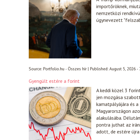
importőröknek, miut
nemzetközi rendkívül
úgynevezett "felsza
Source:
Portfolio.hu - Összes hír
|
Published:
August 5, 2026 -
Gyengült estére a forint
A keddi közel 3 fori
jen mozgása szabott 
kamatpályájára és a
Magyarországon azonb
alakulásába. Délután
pontra juthat az irá
adott, de estére újr