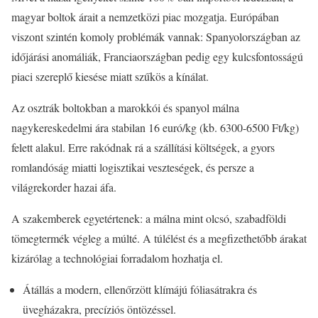
magyar boltok árait a nemzetközi piac mozgatja. Európában
viszont szintén komoly problémák vannak: Spanyolországban az
időjárási anomáliák, Franciaországban pedig egy kulcsfontosságú
piaci szereplő kiesése miatt szűkös a kínálat.
Az osztrák boltokban a marokkói és spanyol málna
nagykereskedelmi ára stabilan 16 euró/kg (kb. 6300-6500 Ft/kg)
felett alakul. Erre rakódnak rá a szállítási költségek, a gyors
romlandóság miatti logisztikai veszteségek, és persze a
világrekorder hazai áfa.
A szakemberek egyetértenek: a málna mint olcsó, szabadföldi
tömegtermék végleg a múlté. A túlélést és a megfizethetőbb árakat
kizárólag a technológiai forradalom hozhatja el.
Átállás a modern, ellenőrzött klímájú fóliasátrakra és
üvegházakra, precíziós öntözéssel.