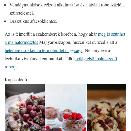
Vendégmunkások célzott alkalmazása és a távlati robotizáció a
szüretelésnél.
Drasztikus áfacsökkentés.
Az is felmerült a szakemberek körében, hogy akár
meg is szűnhet
a málnatermesztés
Magyarországon, hiszen két évtized alatt a
hetedére csökkent a termőterület nagysága
. Néhány éve a
technika vívmányaként munkába állt a
világ első málnaszedő
robotja
.
Kapcsolódó