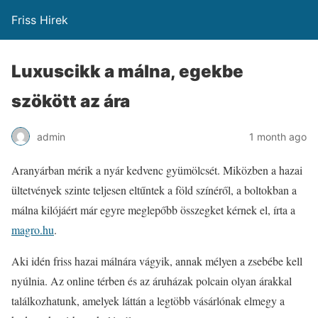
Friss Hirek
Luxuscikk a málna, egekbe
szökött az ára
admin
1 month ago
Aranyárban mérik a nyár kedvenc gyümölcsét. Miközben a hazai
ültetvények szinte teljesen eltűntek a föld színéről, a boltokban a
málna kilójáért már egyre meglepőbb összegket kérnek el, írta a
magro.hu
.
Aki idén friss hazai málnára vágyik, annak mélyen a zsebébe kell
nyúlnia. Az online térben és az áruházak polcain olyan árakkal
találkozhatunk, amelyek láttán a legtöbb vásárlónak elmegy a