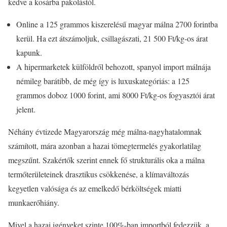
kedve a kosárba pakolástól.
Online a 125 grammos kiszerelésű magyar málna 2700 forintba
kerül. Ha ezt átszámoljuk, csillagászati, 21 500 Ft/kg-os árat
kapunk.
A hipermarketek külföldről behozott, spanyol import málnája
némileg barátibb, de még így is luxuskategóriás: a 125
grammos doboz 1000 forint, ami 8000 Ft/kg-os fogyasztói árat
jelent.
Néhány évtizede Magyarország még málna-nagyhatalomnak
számított, mára azonban a hazai tömegtermelés gyakorlatilag
megszűnt. Szakértők szerint ennek fő strukturális oka a málna
termőterületeinek drasztikus csökkenése, a klímaváltozás
kegyetlen valósága és az emelkedő bérköltségek miatti
munkaerőhiány.
Mivel a hazai igényeket szinte 100%-ban importból fedezzük, a