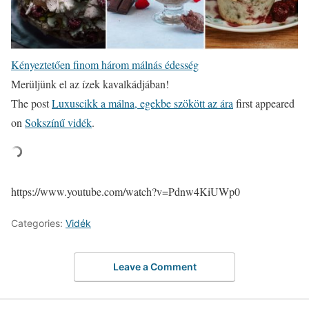
Kényeztetően finom három málnás édesség
Merüljünk el az ízek kavalkádjában!
The post
Luxuscikk a málna, egekbe szökött az ára
first appeared
on
Sokszínű vidék
.
https://www.youtube.com/watch?v=Pdnw4KiUWp0
Categories:
Vidék
Leave a Comment