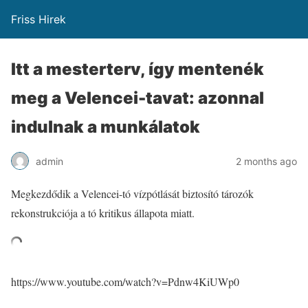
Friss Hirek
Itt a mesterterv, így mentenék
meg a Velencei-tavat: azonnal
indulnak a munkálatok
admin
2 months ago
Megkezdődik a Velencei-tó vízpótlását biztosító tározók
rekonstrukciója a tó kritikus állapota miatt.
https://www.youtube.com/watch?v=Pdnw4KiUWp0