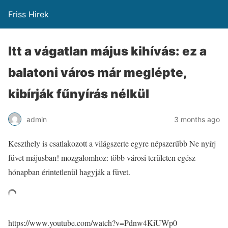
Friss Hirek
Itt a vágatlan május kihívás: ez a
balatoni város már meglépte,
kibírják fűnyírás nélkül
admin
3 months ago
Keszthely is csatlakozott a világszerte egyre népszerűbb Ne nyírj
füvet májusban! mozgalomhoz: több városi területen egész
hónapban érintetlenül hagyják a füvet.
https://www.youtube.com/watch?v=Pdnw4KiUWp0