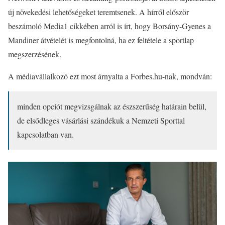
új növekedési lehetőségeket teremtsenek. A hírről először
beszámoló Media1 cikkében arról is írt, hogy Borsány-Gyenes a
Mandiner átvételét is megfontolná, ha ez feltétele a sportlap
megszerzésének.
A médiavállalkozó ezt most árnyalta a Forbes.hu-nak, mondván:
minden opciót megvizsgálnak az észszerűség határain belül,
de elsődleges vásárlási szándékuk a Nemzeti Sporttal
kapcsolatban van.