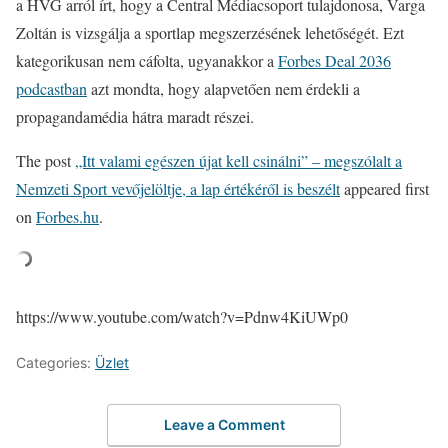
a HVG arról írt, hogy a Central Médiacsoport tulajdonosa, Varga
Zoltán is vizsgálja a sportlap megszerzésének lehetőségét. Ezt
kategorikusan nem cáfolta, ugyanakkor a
Forbes Deal 2036
podcastban
azt mondta, hogy alapvetően nem érdekli a
propagandamédia hátra maradt részei.
The post
„Itt valami egészen újat kell csinálni” – megszólalt a
Nemzeti Sport vevőjelöltje, a lap értékéről is beszélt
appeared first
on
Forbes.hu
.
https://www.youtube.com/watch?v=Pdnw4KiUWp0
Categories:
Üzlet
Leave a Comment