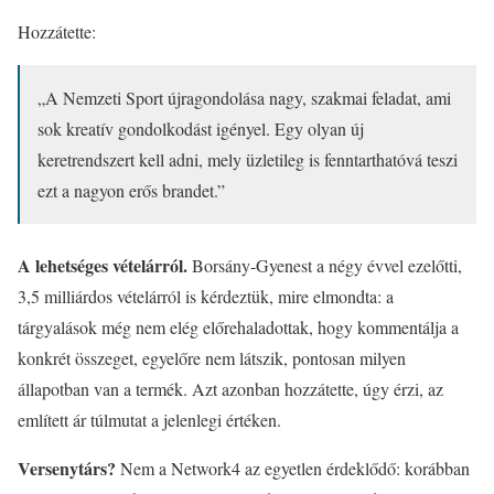
Hozzátette:
„A Nemzeti Sport újragondolása nagy, szakmai feladat, ami
sok kreatív gondolkodást igényel. Egy olyan új
keretrendszert kell adni, mely üzletileg is fenntarthatóvá teszi
ezt a nagyon erős brandet.”
A lehetséges vételárról.
Borsány-Gyenest a négy évvel ezelőtti,
3,5 milliárdos vételárról is kérdeztük, mire elmondta: a
tárgyalások még nem elég előrehaladottak, hogy kommentálja a
konkrét összeget, egyelőre nem látszik, pontosan milyen
állapotban van a termék. Azt azonban hozzátette, úgy érzi, az
említett ár túlmutat a jelenlegi értéken.
Versenytárs?
Nem a Network4 az egyetlen érdeklődő: korábban