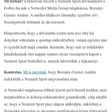
Mi történt?
Exkluzívan beszélt a Nemzeti Sport-felvásárlásról a
Forbes.hu-nak a Network4 Media Group tulajdonosa, Borsány-
Gyenes András. A médiavállalkozó elmondta: egyelőre elvi
beszélgetések történtek az akvizícióról.
Hangsúlyozta, hogy a felvásárlás esetén nem lesz elég kis
dolgokat változtatni a sportlap működésében, valami egészen újat
és egyedit kell majd csinálni. Kiemelte, hogy már az érdeklődés
kitudódásának első napján számos olyan visszajelzést kapott a
Nemzeti Sport berkeiből is, melyek üdvözölték a fejleményt.
Kontextus.
Mi is megírtuk
, hogy Borsány-Gyenes András
érdeklődik a Nemzeti Sport megvásárlása iránt.
A Network4 tulajdonosa többek között arról beszélt kedden, nem
leépítésekben és költségcsökkentésben gondolkodik, célja inkább
az, hogy a Nemzeti Sport piaci alapon működjön, miközben a
Network4 televíziós és streaming-portfóliójával közös fejlesztések