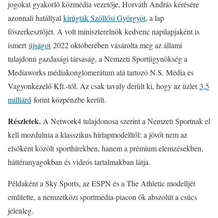
jogokat gyakorló közmédia vezetője, Horváth András kérésére
azonnali hatállyal
kirúgták Szöllősi Györgyöt
, a lap
főszerkesztőjét. A volt miniszterelnök kedvenc napilapjaként is
ismert
újságot
2022 októberében vásárolta meg az állami
tulajdonú gazdasági társaság, a Nemzeti Sportügynökség a
Mediaworks médiakonglomerátum alá tartozó N.S. Média és
Vagyonkezelő Kft.-től. Az csak tavaly derült ki, hogy az üzlet
3,5
milliárd
forint közpénzbe került.
Részletek.
A Network4 tulajdonosa szerint a Nemzeti Sportnak el
kell mozdulnia a klasszikus hírlapmodelltől: a jövőt nem az
elsőként közölt sporthírekben, hanem a prémium elemzésekben,
háttéranyagokban és videós tartalmakban látja.
Példaként a Sky Sports, az ESPN és a The Athletic modelljét
említette, a nemzetközi sportmédia-piacon ők abszolút a csúcs
jelenleg.