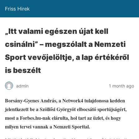
Friss Hirek
„Itt valami egészen újat kell
csinálni” – megszólalt a Nemzeti
Sport vevőjelöltje, a lap értékéről
is beszélt
admin
1 month ago
Borsány-Gyenes András, a Network4 tulajdonosa kedden
jelentkezett be a Szöllősi Györgyöt elbocsátó sportújságért,
most a Forbes.hu-nak elárulta, hol tart az üzlet, és hogy
milyen tervei vannak a Nemzeti Sporttal.