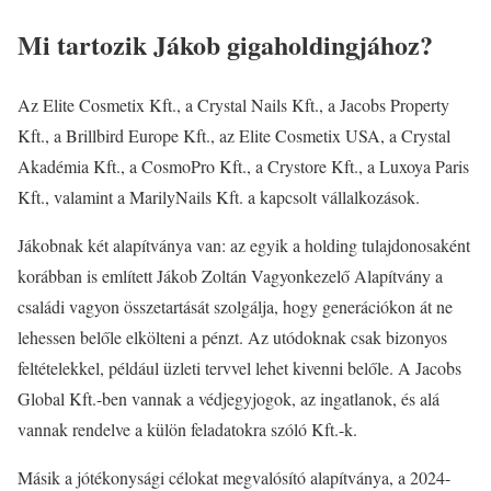
Mi tartozik Jákob gigaholdingjához?
Az Elite Cosmetix Kft., a Crystal Nails Kft., a Jacobs Property
Kft., a Brillbird Europe Kft., az Elite Cosmetix USA, a Crystal
Akadémia Kft., a CosmoPro Kft., a Crystore Kft., a Luxoya Paris
Kft., valamint a MarilyNails Kft. a kapcsolt vállalkozások.
Jákobnak két alapítványa van: az egyik a holding tulajdonosaként
korábban is említett Jákob Zoltán Vagyonkezelő Alapítvány a
családi vagyon összetartását szolgálja, hogy generációkon át ne
lehessen belőle elkölteni a pénzt. Az utódoknak csak bizonyos
feltételekkel, például üzleti tervvel lehet kivenni belőle. A Jacobs
Global Kft.-ben vannak a védjegyjogok, az ingatlanok, és alá
vannak rendelve a külön feladatokra szóló Kft.-k.
Másik a jótékonysági célokat megvalósító alapítványa, a 2024-