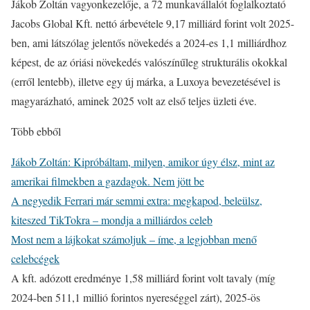
Jákob Zoltán vagyonkezelője, a 72 munkavállalót foglalkoztató
Jacobs Global Kft. nettó árbevétele 9,17 milliárd forint volt 2025-
ben, ami látszólag jelentős növekedés a 2024-es 1,1 milliárdhoz
képest, de az óriási növekedés valószínűleg strukturális okokkal
(erről lentebb), illetve egy új márka, a Luxoya bevezetésével is
magyarázható, aminek 2025 volt az első teljes üzleti éve.
Több ebből
Jákob Zoltán: Kipróbáltam, milyen, amikor úgy élsz, mint az
amerikai filmekben a gazdagok. Nem jött be
A negyedik Ferrari már semmi extra: megkapod, beleülsz,
kiteszed TikTokra – mondja a milliárdos celeb
Most nem a lájkokat számoljuk – íme, a legjobban menő
celebcégek
A kft. adózott eredménye 1,58 milliárd forint volt tavaly (míg
2024-ben 511,1 millió forintos nyereséggel zárt), 2025-ös