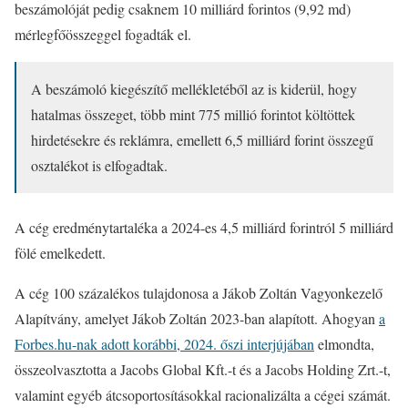
beszámolóját pedig csaknem 10 milliárd forintos (9,92 md)
mérlegfőösszeggel fogadták el.
A beszámoló kiegészítő mellékletéből az is kiderül, hogy
hatalmas összeget, több mint 775 millió forintot költöttek
hirdetésekre és reklámra, emellett 6,5 milliárd forint összegű
osztalékot is elfogadtak.
A cég eredménytartaléka a 2024-es 4,5 milliárd forintról 5 milliárd
fölé emelkedett.
A cég 100 százalékos tulajdonosa a Jákob Zoltán Vagyonkezelő
Alapítvány, amelyet Jákob Zoltán 2023-ban alapított. Ahogyan
a
Forbes.hu-nak adott korábbi, 2024. őszi interjújában
elmondta,
összeolvasztotta a Jacobs Global Kft.-t és a Jacobs Holding Zrt.-t,
valamint egyéb átcsoportosításokkal racionalizálta a cégei számát.