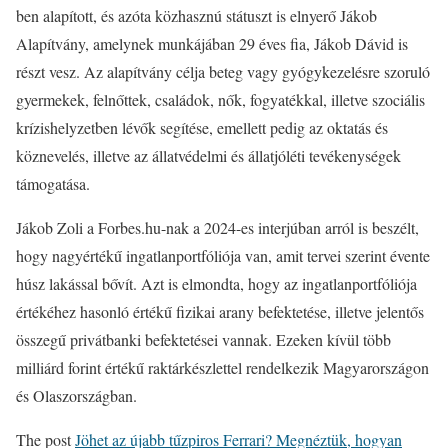
ben alapított, és azóta közhasznú státuszt is elnyerő Jákob
Alapítvány, amelynek munkájában 29 éves fia, Jákob Dávid is
részt vesz. Az alapítvány célja beteg vagy gyógykezelésre szoruló
gyermekek, felnőttek, családok, nők, fogyatékkal, illetve szociális
krízishelyzetben lévők segítése, emellett pedig az oktatás és
köznevelés, illetve az állatvédelmi és állatjóléti tevékenységek
támogatása.
Jákob Zoli a Forbes.hu-nak a 2024-es interjúban arról is beszélt,
hogy nagyértékű ingatlanportfóliója van, amit tervei szerint évente
húsz lakással bővít. Azt is elmondta, hogy az ingatlanportfóliója
értékéhez hasonló értékű fizikai arany befektetése, illetve jelentős
összegű privátbanki befektetései vannak. Ezeken kívül több
milliárd forint értékű raktárkészlettel rendelkezik Magyarországon
és Olaszországban.
The post
Jöhet az újabb tűzpiros Ferrari? Megnéztük, hogyan