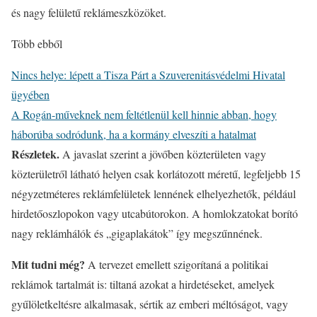
és nagy felületű reklámeszközöket.
Több ebből
Nincs helye: lépett a Tisza Párt a Szuverenitásvédelmi Hivatal
ügyében
A Rogán-műveknek nem feltétlenül kell hinnie abban, hogy
háborúba sodródunk, ha a kormány elveszíti a hatalmat
Részletek.
A javaslat szerint a jövőben közterületen vagy
közterületről látható helyen csak korlátozott méretű, legfeljebb 15
négyzetméteres reklámfelületek lennének elhelyezhetők, például
hirdetőoszlopokon vagy utcabútorokon. A homlokzatokat borító
nagy reklámhálók és „gigaplakátok” így megszűnnének.
Mit tudni még?
A tervezet emellett szigorítaná a politikai
reklámok tartalmát is: tiltaná azokat a hirdetéseket, amelyek
gyűlöletkeltésre alkalmasak, sértik az emberi méltóságot, vagy