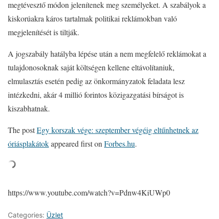
megtévesztő módon jelenítenek meg személyeket. A szabályok a
kiskorúakra káros tartalmak politikai reklámokban való
megjelenítését is tiltják.
A jogszabály hatályba lépése után a nem megfelelő reklámokat a
tulajdonosoknak saját költségen kellene eltávolítaniuk,
elmulasztás esetén pedig az önkormányzatok feladata lesz
intézkedni, akár 4 millió forintos közigazgatási bírságot is
kiszabhatnak.
The post
Egy korszak vége: szeptember végéig eltűnhetnek az
óriásplakátok
appeared first on
Forbes.hu
.
https://www.youtube.com/watch?v=Pdnw4KiUWp0
Categories:
Üzlet