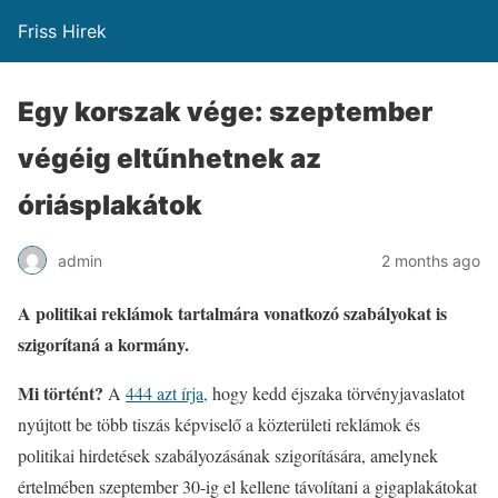
Friss Hirek
Egy korszak vége: szeptember
végéig eltűnhetnek az
óriásplakátok
admin
2 months ago
A politikai reklámok tartalmára vonatkozó szabályokat is
szigorítaná a kormány.
Mi történt?
A
444 azt írja,
hogy kedd éjszaka törvényjavaslatot
nyújtott be több tiszás képviselő a közterületi reklámok és
politikai hirdetések szabályozásának szigorítására, amelynek
értelmében szeptember 30-ig el kellene távolítani a gigaplakátokat