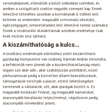
versenyképesek, ellenállók a külső sokkokkal szemben, és
amiben a szolgáltató szektor nagyobb szerepet kap. Ennek
lehetővé tételéhez azonban a kormánynak is többet kell
költenie az emberekre: magasabb színvonalú oktatást,
egészségügyet, ismeretátadást kell lehetővé tennie számukra.
Ennek a strukturális átalakításnak azonban eredménye csak
évek múltán lesz látható.
A kiszámíthatóság a kulcs…
A rövidtávú eredmények eléréséhez ezért kiszámítható
gazdasági környezetre van szükség. Kármán András elmondta,
a befektetők nem jönnek ide a kiszámíthatatlanság miatt,
legyen szó akár adó-, akár szabályozási politikáról, ezzel
párhuzamosan pedig a közvetlen állami beavatkozások,
támogatások torzítják a piacot, eltérő lehetőségeket
termtenek a vállalatok, sőt, akár iparágak között is. Ez
magasabb kockázati felárat, így magasabb kamatokat,
alacsonyabb beruházási teljesítményt, végsősoron pedig
alacsonyabb növekedést jelent.