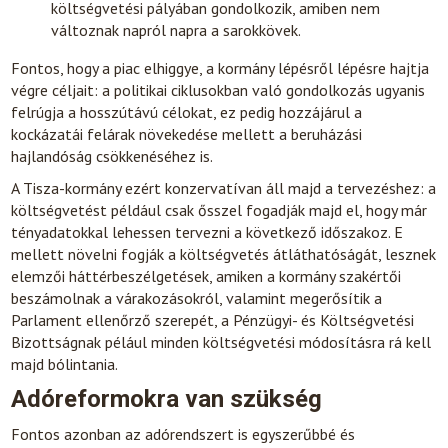
költségvetési pályában gondolkozik, amiben nem
változnak napról napra a sarokkövek.
Fontos, hogy a piac elhiggye, a kormány lépésről lépésre hajtja
végre céljait: a politikai ciklusokban való gondolkozás ugyanis
felrúgja a hosszútávú célokat, ez pedig hozzájárul a
kockázatái felárak növekedése mellett a beruházási
hajlandóság csökkenéséhez is.
A Tisza-kormány ezért konzervatívan áll majd a tervezéshez: a
költségvetést például csak ősszel fogadják majd el, hogy már
tényadatokkal lehessen tervezni a következő időszakoz. E
mellett növelni fogják a költségvetés átláthatóságát, lesznek
elemzői háttérbeszélgetések, amiken a kormány szakértői
beszámolnak a várakozásokról, valamint megerősítik a
Parlament ellenőrző szerepét, a Pénzügyi- és Költségvetési
Bizottságnak pélául minden költségvetési módosításra rá kell
majd bólintania.
Adóreformokra van szükség
Fontos azonban az adórendszert is egyszerűbbé és