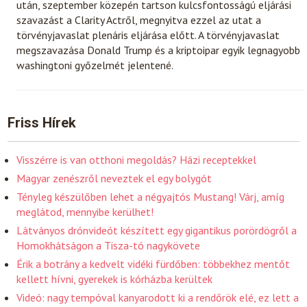
után, szeptember közepén tartson kulcsfontosságú eljárási
szavazást a Clarity Actről, megnyitva ezzel az utat a
törvényjavaslat plenáris eljárása előtt. A törvényjavaslat
megszavazása Donald Trump és a kriptoipar egyik legnagyobb
washingtoni győzelmét jelentené.
Friss Hírek
Visszérre is van otthoni megoldás? Házi receptekkel
Magyar zenészről neveztek el egy bolygót
Tényleg készülőben lehet a négyajtós Mustang! Várj, amíg
meglátod, mennyibe kerülhet!
Látványos drónvideót készített egy gigantikus porördögről a
Homokhátságon a Tisza-tó nagykövete
Érik a botrány a kedvelt vidéki fürdőben: többekhez mentőt
kellett hívni, gyerekek is kórházba kerültek
Videó: nagy tempóval kanyarodott ki a rendőrök elé, ez lett a