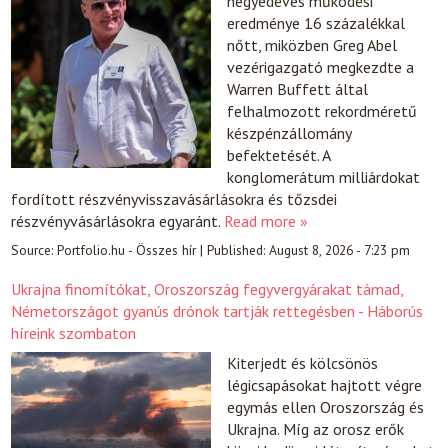
negyedéves működési
eredménye 16 százalékkal
nőtt, miközben Greg Abel
vezérigazgató megkezdte a
Warren Buffett által
felhalmozott rekordméretű
készpénzállomány
befektetését. A
konglomerátum milliárdokat
fordított részvényvisszavásárlásokra és tőzsdei
részvényvásárlásokra egyaránt.
Read more »
Source:
Portfolio.hu - Összes hír
|
Published:
August 8, 2026 - 7:23 pm
Ukrajna finomítókat, Oroszország fegyvergyárakat támad,
Németországot gyanús drónok tartják rettegésben - Háborús
híreink szombaton
Kiterjedt és kölcsönös
légicsapásokat hajtott végre
egymás ellen Oroszország és
Ukrajna. Míg az orosz erők