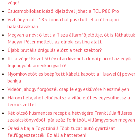
vége!
Csúcsmobilokat idéző kijelzővel jöhet a TCL P80 Pro
Vízhiány miatt 185 tonna hal pusztult el a rétimajori
halastavakban
Megvan a név: ő lett a Tisza államfőjelöltje, őt is láthattuk
Magyar Péter mellett az elnöki casting alatt
Újabb brutális drágulás előtt a tech szektor?
Itt a vége! Közel 30 év után kivonul a kínai piacról az egyik
legnagyobb amerikai gyártó!
Nyomkövetőt és beépített kábelt kapott a Huawei új power
bankja
Videón, ahogy forgószél csap le egy esküvőre Neszmélyen
Három hely, ahol elbújhatsz a világ elől és egyesülhetsz a
természettel
Két olcsó húsmentes recept a hétvégére Frank Júlia filléres
szakácskönyvéből: pár száz forintból, villámgyorsan megvan
Óriási a baj a Toyotánál! Több tucat autó gyártását
felfüggesztették! Ez áll a háttérben!