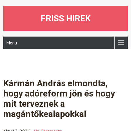
Skip
to
content
FRISS HIREK
Menu
Kármán András elmondta,
hogy adóreform jön és hogy
mit terveznek a
magántőkealapokkal