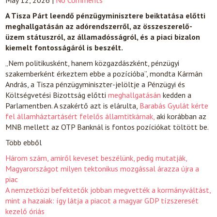
May 12, 2026
|
No Comments
A Tisza Párt leendő pénzügyminisztere beiktatása előtti
meghallgatásán az adórendszerről, az összeszerelő-
üzem státuszról, az államadósságról, és a piaci bizalon
kiemelt fontosságáról is beszélt.
„Nem politikusként, hanem közgazdászként, pénzügyi
szakemberként érkeztem ebbe a pozícióba”, mondta Kármán
András, a Tisza pénzügyminiszter-jelöltje a Pénzügyi és
Költségvetési Bizottság előtti
meghallgatásán
kedden a
Parlamentben. A szakértő azt is elárulta,
Barabás Gyulát kérte
fel államháztartásért felelős államtitkárnak,
aki korábban az
MNB mellett az OTP Banknál is fontos pozíciókat töltött be.
Több ebből
Három szám, amiről keveset beszélünk, pedig mutatják,
Magyarországot milyen tektonikus mozgással árazza újra a
piac
A nemzetközi befektetők jobban megvették a kormányváltást,
mint a hazaiak: így látja a piacot a magyar GDP tízszeresét
kezelő óriás