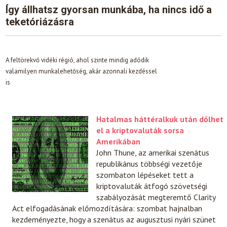
Így állhatsz gyorsan munkába, ha nincs idő a
teketóriázásra
A feltörekvő vidéki régió, ahol szinte mindig adódik
valamilyen munkalehetőség, akár azonnali kezdéssel
is
Hatalmas háttéralkuk után dőlhet
el a kriptovaluták sorsa
Amerikában
John Thune, az amerikai szenátus
republikánus többségi vezetője
szombaton lépéseket tett a
kriptovaluták átfogó szövetségi
szabályozását megteremtő Clarity
Act elfogadásának előmozdítására: szombat hajnalban
kezdeményezte, hogy a szenátus az augusztusi nyári szünet