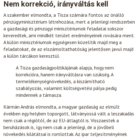
Nem korrekció, irányváltás kell
A szakember elmondta, a Tisza számára fontos az önálló
pénzügyminisztérium létrehozása, mert a jelenlegi rendszerben
a gazdasági és pénzügyi minisztériumok feladatai sokszor
keveredtek, ami mindkét terület eredményeinek rovására ment.
A külön minisztériumok egységesen közelítik majd meg a
feladatokat, de az elszámoltathatóság jelentősen javul majd
a külön tárcákon keresztül.
A Tisza gazdaságpolitikájának alapja, hogy nem
korrekcióra, hanem irányváltásra van szükség. A
termelékenységnövekedés, a kiszámítható
szabályozás, valamint költségvetési pálya pedig
mindennek a támasza.
Kármán András elmondta, a magyar gazdaság az elmúlt
években egy helyben toporgott, látványossá vált a leszakadás
nem csak a régiótól, de az EU-átlagtól is. Visszaestek a
beruházások is, így nem csak a jelenlegi, de a jövőbeli
növekedés kilátátsai is romlottak. Az ipar teljesítményének