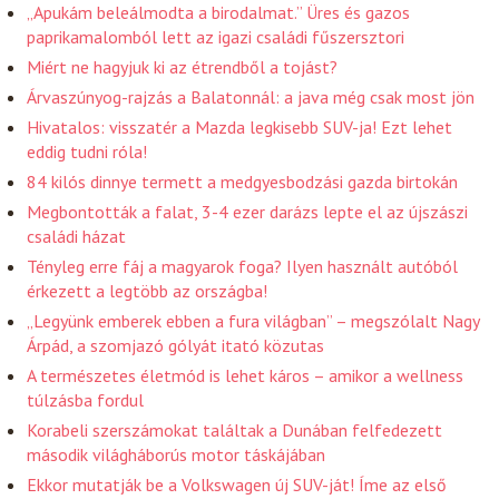
„Apukám beleálmodta a birodalmat.” Üres és gazos
paprikamalomból lett az igazi családi fűszersztori
Miért ne hagyjuk ki az étrendből a tojást?
Árvaszúnyog-rajzás a Balatonnál: a java még csak most jön
Hivatalos: visszatér a Mazda legkisebb SUV-ja! Ezt lehet
eddig tudni róla!
84 kilós dinnye termett a medgyesbodzási gazda birtokán
Megbontották a falat, 3-4 ezer darázs lepte el az újszászi
családi házat
Tényleg erre fáj a magyarok foga? Ilyen használt autóból
érkezett a legtöbb az országba!
„Legyünk emberek ebben a fura világban” – megszólalt Nagy
Árpád, a szomjazó gólyát itató közutas
A természetes életmód is lehet káros – amikor a wellness
túlzásba fordul
Korabeli szerszámokat találtak a Dunában felfedezett
második világháborús motor táskájában
Ekkor mutatják be a Volkswagen új SUV-ját! Íme az első