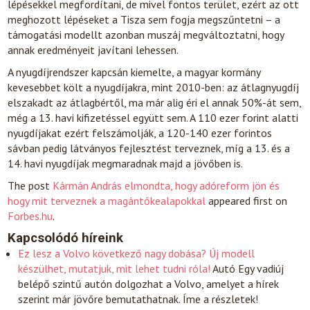
lépésekkel megfordítani, de mivel fontos terület, ezért az ott
meghozott lépéseket a Tisza sem fogja megszűntetni – a
támogatási modellt azonban muszáj megváltoztatni, hogy
annak eredményeit javítani lehessen.
A nyugdíjrendszer kapcsán kiemelte, a magyar kormány
kevesebbet költ a nyugdíjakra, mint 2010-ben: az átlagnyugdíj
elszakadt az átlagbértől, ma már alig éri el annak 50%-át sem,
még a 13. havi kifizetéssel együtt sem. A 110 ezer forint alatti
nyugdíjakat ezért felszámolják, a 120-140 ezer forintos
sávban pedig látványos fejlesztést terveznek, míg a 13. és a
14. havi nyugdíjak megmaradnak majd a jövőben is.
The post
Kármán András elmondta, hogy adóreform jön és
hogy mit terveznek a magántőkealapokkal
appeared first on
Forbes.hu
.
Kapcsolódó híreink
Ez lesz a Volvo következő nagy dobása? Új modell
készülhet, mutatjuk, mit lehet tudni róla!
Autó
Egy vadiúj
belépő szintű autón dolgozhat a Volvo, amelyet a hírek
szerint már jövőre bemutathatnak. Íme a részletek!