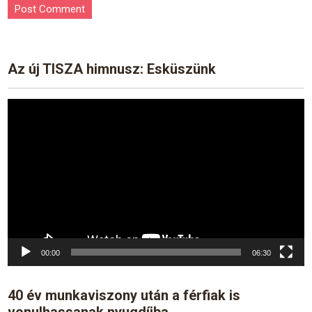
Az új TISZA himnusz: Esküszünk
Video
Player
00:00
06:30
40 év munkaviszony után a férfiak is
vonulhassanak nyugdíjba