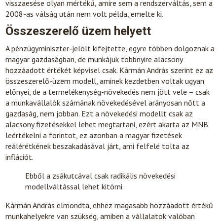
visszaesése olyan mértékű, amire sem a rendszerváltás, sem a
2008-as válság után nem volt példa, emelte ki.
Összeszerelő üzem helyett
A pénzügyminiszter-jelölt kifejtette, egyre többen dolgoznak a
magyar gazdaságban, de munkájuk többnyire alacsony
hozzáadott értékét képvisel csak. Kármán András szerint ez az
összeszerelő-üzem modell, aminek kezdetben voltak ugyan
előnyei, de a termelékenység-növekedés nem jött vele – csak
a munkavállalók számának növekedésével arányosan nőtt a
gazdaság, nem jobban. Ezt a növekedési modellt csak az
alacsony fizetésekkel lehet megtartani, ezért akarta az MNB
leértékelni a forintot, ez azonban a magyar fizetések
reálérétkének beszakadásával járt, ami felfelé tolta az
inflációt.
Ebből a zsákutcával csak radikális növekedési
modellváltással lehet kitörni.
Kármán András elmondta, ehhez magasabb hozzáadott értékű
munkahelyekre van szükség, amiben a vállalatok valóban