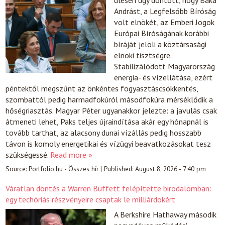
Andrást, a Legfelsőbb Bíróság
volt elnökét, az Emberi Jogok
Európai Bíróságának korábbi
bíráját jelöli a köztársasági
elnöki tisztségre.
Stabilizálódott Magyarország
energia- és vízellátása, ezért
péntektől megszűnt az önkéntes fogyasztáscsökkentés,
szombattól pedig harmadfokúról másodfokúra mérséklődik a
hőségriasztás. Magyar Péter ugyanakkor jelezte: a javulás csak
átmeneti lehet, Paks teljes újraindítása akár egy hónapnál is
tovább tarthat, az alacsony dunai vízállás pedig hosszabb
távon is komoly energetikai és vízügyi beavatkozásokat tesz
szükségessé.
Read more »
Source:
Portfolio.hu - Összes hír
|
Published:
August 8, 2026 - 7:40 pm
Váratlan döntés a Warren Buffett felépítette birodalomban:
egy techóriás részvényeire csaptak le milliárdokért
A Berkshire Hathaway második