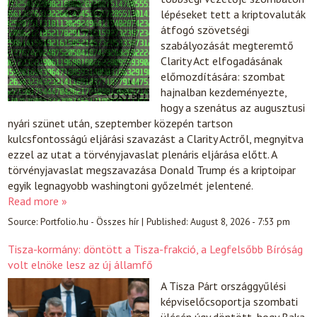
lépéseket tett a kriptovaluták
átfogó szövetségi
szabályozását megteremtő
Clarity Act elfogadásának
előmozdítására: szombat
hajnalban kezdeményezte,
hogy a szenátus az augusztusi
nyári szünet után, szeptember közepén tartson
kulcsfontosságú eljárási szavazást a Clarity Actről, megnyitva
ezzel az utat a törvényjavaslat plenáris eljárása előtt. A
törvényjavaslat megszavazása Donald Trump és a kriptoipar
egyik legnagyobb washingtoni győzelmét jelentené.
Read more »
Source:
Portfolio.hu - Összes hír
|
Published:
August 8, 2026 - 7:53 pm
Tisza-kormány: döntött a Tisza-frakció, a Legfelsőbb Bíróság
volt elnöke lesz az új államfő
A Tisza Párt országgyűlési
képviselőcsoportja szombati
ülésén úgy döntött, hogy Baka