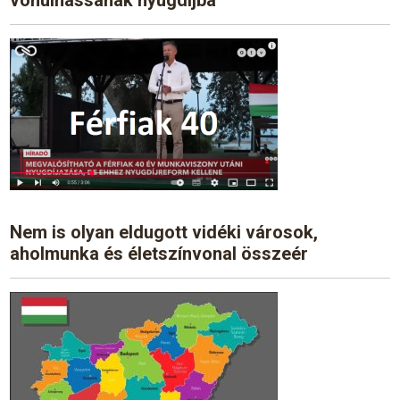
Nem is olyan eldugott vidéki városok,
aholmunka és életszínvonal összeér