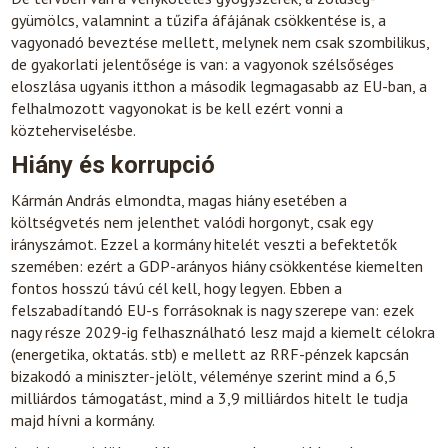
gyümölcs, valamnint a tűzifa áfájának csökkentése is, a
vagyonadó beveztése mellett, melynek nem csak szombilikus,
de gyakorlati jelentősége is van: a vagyonok szélsőséges
eloszlása ugyanis itthon a második legmagasabb az EU-ban, a
felhalmozott vagyonokat is be kell ezért vonni a
közteherviselésbe.
Hiány és korrupció
Kármán András elmondta, magas hiány esetében a
költségvetés nem jelenthet valódi horgonyt, csak egy
irányszámot. Ezzel a kormány hitelét veszti a befektetők
szemében: ezért a GDP-arányos hiány csökkentése kiemelten
fontos hosszú távú cél kell, hogy legyen. Ebben a
felszabadítandó EU-s forrásoknak is nagy szerepe van: ezek
nagy része 2029-ig felhasználható lesz majd a kiemelt célokra
(energetika, oktatás. stb) e mellett az RRF-pénzek kapcsán
bizakodó a miniszter-jelölt, véleménye szerint mind a 6,5
milliárdos támogatást, mind a 3,9 milliárdos hitelt le tudja
majd hívni a kormány.