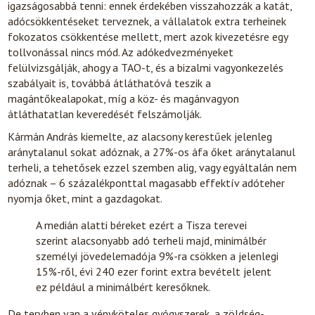
igazságosabbá tenni: ennek érdekében visszahozzák a katát,
adócsökkentéseket terveznek, a vállalatok extra terheinek
fokozatos csökkentése mellett, mert azok kivezetésre egy
tollvonással nincs mód. Az adókedvezményeket
felülvizsgálják, ahogy a TAO-t, és a bizalmi vagyonkezelés
szabályait is, továbbá átláthatóvá teszik a
magántőkealapokat, míg a köz- és magánvagyon
átláthatatlan keveredését felszámolják.
Kármán András kiemelte, az alacsony kerestűek jelenleg
aránytalanul sokat adóznak, a 27%-os áfa őket aránytalanul
terheli, a tehetősek ezzel szemben alig, vagy egyáltalán nem
adóznak – 6 százalékponttal magasabb effektív adóteher
nyomja őket, mint a gazdagokat.
A medián alatti béreket ezért a Tisza terevei
szerint alacsonyabb adó terheli majd, minimálbér
személyi jövedelemadója 9%-ra csökken a jelenlegi
15%-ről, évi 240 ezer forint extra bevételt jelent
ez például a minimálbért keresőknek.
De tervben van a vényköteles gyógyszerek, a zöldség-