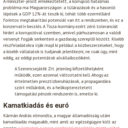
A miniszter-jelölt emlékeztetett, a korrupció hatalmas
probléma ma Magyarországon: a túlárazások és a hasonló
lépések a GDP 12%-át teszik ki, tehát több ezermilliárd
forintos megtakarítási potenciál van itt a rendszerben, és ez a
konzervatív becslés. A Tisza-kormány ezért zéró toleranciát
hirdet a korrupcióval szemben, amivel párhuzamosan a valódi
versenyt fogják serkenteni a gazdaság szereplői között. Kisebb
részfeladatokra írják majd ki például a közbeszerzéseket, hogy
a kisebb vállalatok is tudjanak jelentkezni, ne csak úgy, mint
eddig, az eddigi potentátok alvállalkozóiként.
A Szerencsejáték Zrt. jelenleg kifizetőhelyként
működik, ezen azonnal változtatni kell. Ahogy az
értelmetlen presztízberuházások, a propagandára
szórt milliárdok, és a helikoptereztetett
támogatási pénzek rendszerén is, emelte ki.
Kamatkiadás és euró
Kármán András elmondta, a magyar államadósság utáni
kamatkiadás magasabb, mint amit az egézségügyre költ az