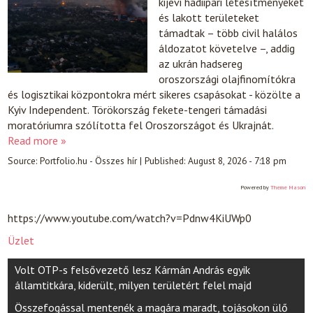
kijevi hadiipari létesítményeket
és lakott területeket
támadtak – több civil halálos
áldozatot követelve –, addig
az ukrán hadsereg
oroszországi olajfinomítókra
és logisztikai központokra mért sikeres csapásokat - közölte a
Kyiv Independent. Törökország fekete-tengeri támadási
moratóriumra szólította fel Oroszországot és Ukrajnát.
Read more »
Source:
Portfolio.hu - Összes hír
|
Published:
August 8, 2026 - 7:18 pm
Powered by
Theme Mason
https://www.youtube.com/watch?v=Pdnw4KiUWp0
Üzlet
Post
Volt OTP-s felsővezető lesz Kármán András egyik
navigation
államtitkára, kiderült, milyen területért felel majd
Összefogással mentenék a magára maradt, tojásokon ülő