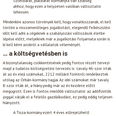
Üzletbarát, piacbarát kormányra van szükség
ahhoz, hogy ezen a helyzeten valóban változtatni
lehessen.
Mindenkire azonos törvények kell, hogy vonatkozzanak, el kell
törölni a visszamenőleges jogalkotást, elegendő felkészülési
időt kell adni a cégeknek a szabályozási változások életbe
lépése előtt, melyeknek már a jogalkotási folyamata során is
ki kell kérni azokról a vállalatok véleményét.
… a költségvetésben is
A bizonytalanság csökkentésének pedig fontos részét tervezi
majd a tudatos költségvetési tervezés is: tavaly 46-szor írták
át az év eleji számokat, 2212 milliárd forintról rendelkeztek
utólag az Orbán-kormány tagjai. Az idei számokat már tavaly
8-szor írták át, a hiány pedig már az év kezdete előtt
megugrott. Ezen is fontos mielőbb változtatni: az adófizetők
joggal várják el a felelős gazdálkodást, ez pedig eddig teljesen
hiányzott.
A Tisza-kormány ezért 4 éves előrejelzhető