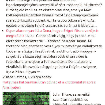
ingatlanprojektjének szereplői között robbant ki. Mi történt?
Bíróság elé kerül az az elszámolási vita, amely a MÁV
költségvetési pénzből finanszírozott ingatlanprojektjének
szereplői között robbant ki, írta csütörtökön a 24.hu. Az
épületrombolásig fajuló csatározás során az is kiderült,…
Olyan alacsonyan áll a Duna, hogy a Sziget főszervezője is
megszólalt
Üzlet
„Gondoljátok végig, hogy jó poén-e az
életeteket kockáztatni” – tanácsolta Kádár Tamás. Mi
történt? Meglehetősen veszélyes mutatványra vállalkoztak
többen is a Sziget fesztiválnak is otthont adó Hajógyári-
szigetnél: a közösségi médiában több olyan videó is
felbukkant, amelyben a felhasználók a Duna alacsony
vízállását kihasználva átgyalogolnak a folyón a szigetre,
írja a 24.hu. „Ugyanitt…
Visited 1 times, 1 visit(s) today
Hatalmas háttéralkuk után dőlhet el a kriptovaluták sorsa
Amerikában
John Thune, az amerikai
szenátus republikánus
többségi vezetője szombaton