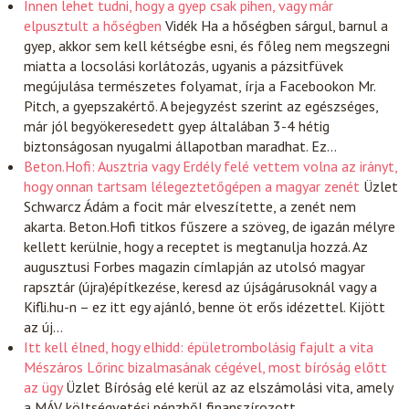
Innen lehet tudni, hogy a gyep csak pihen, vagy már
elpusztult a hőségben
Vidék
Ha a hőségben sárgul, barnul a
gyep, akkor sem kell kétségbe esni, és főleg nem megszegni
miatta a locsolási korlátozás, ugyanis a pázsitfüvek
megújulása természetes folyamat, írja a Facebookon Mr.
Pitch, a gyepszakértő. A bejegyzést szerint az egészséges,
már jól begyökeresedett gyep általában 3-4 hétig
biztonságosan nyugalmi állapotban maradhat. Ez…
Beton.Hofi: Ausztria vagy Erdély felé vettem volna az irányt,
hogy onnan tartsam lélegeztetőgépen a magyar zenét
Üzlet
Schwarcz Ádám a focit már elveszítette, a zenét nem
akarta. Beton.Hofi titkos fűszere a szöveg, de igazán mélyre
kellett kerülnie, hogy a receptet is megtanulja hozzá. Az
augusztusi Forbes magazin címlapján az utolsó magyar
rapsztár (újra)építkezése, keresd az újságárusoknál vagy a
Kifli.hu-n – ez itt egy ajánló, benne öt erős idézettel. Kijött
az új…
Itt kell élned, hogy elhidd: épületrombolásig fajult a vita
Mészáros Lőrinc bizalmasának cégével, most bíróság előtt
az ügy
Üzlet
Bíróság elé kerül az az elszámolási vita, amely
a MÁV költségvetési pénzből finanszírozott