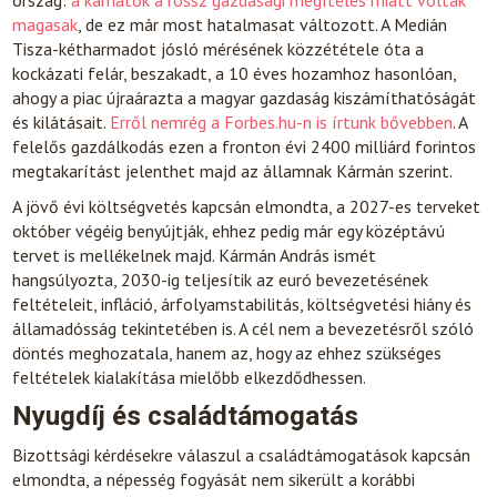
ország:
a kamatok a rossz gazdasági megítélés miatt voltak
magasak
, de ez már most hatalmasat változott. A Medián
Tisza-kétharmadot jósló mérésének közzététele óta a
kockázati felár, beszakadt, a 10 éves hozamhoz hasonlóan,
ahogy a piac újraárazta a magyar gazdaság kiszámíthatóságát
és kilátásait.
Erről nemrég a Forbes.hu-n is írtunk bővebben
. A
felelős gazdálkodás ezen a fronton évi 2400 milliárd forintos
megtakarítást jelenthet majd az államnak Kármán szerint.
A jövő évi költségvetés kapcsán elmondta, a 2027-es terveket
október végéig benyújtják, ehhez pedig már egy középtávú
tervet is mellékelnek majd. Kármán András ismét
hangsúlyozta, 2030-ig teljesítik az euró bevezetésének
feltételeit, infláció, árfolyamstabilitás, költségvetési hiány és
államadósság tekintetében is. A cél nem a bevezetésről szóló
döntés meghozatala, hanem az, hogy az ehhez szükséges
feltételek kialakítása mielőbb elkezdődhessen.
Nyugdíj és családtámogatás
Bizottsági kérdésekre válaszul a családtámogatások kapcsán
elmondta, a népesség fogyását nem sikerült a korábbi