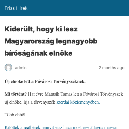
Friss Hirek
Kiderült, hogy ki lesz
Magyarország legnagyobb
bíróságának elnöke
admin
2 months ago
Új elnöke lett a Fővárosi Törvényszéknek.
Mi történt?
Hat évre Matusik Tamás lett a Fővárosi Törvényszék
új elnöke, írja a törvényszék
szerdai közleményében.
Több ebből
Kilőttek a reálbérek: ennyit visz haza most egy átlagos magyar