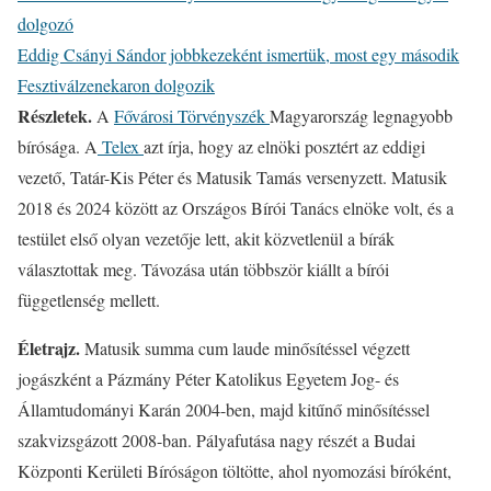
dolgozó
Eddig Csányi Sándor jobbkezeként ismertük, most egy második
Fesztiválzenekaron dolgozik
Részletek.
A
Fővárosi Törvényszék
Magyarország legnagyobb
bírósága. A
Telex
azt írja, hogy az elnöki posztért az eddigi
vezető, Tatár-Kis Péter és Matusik Tamás versenyzett. Matusik
2018 és 2024 között az Országos Bírói Tanács elnöke volt, és a
testület első olyan vezetője lett, akit közvetlenül a bírák
választottak meg. Távozása után többször kiállt a bírói
függetlenség mellett.
Életrajz.
Matusik summa cum laude minősítéssel végzett
jogászként a Pázmány Péter Katolikus Egyetem Jog- és
Államtudományi Karán 2004-ben, majd kitűnő minősítéssel
szakvizsgázott 2008-ban. Pályafutása nagy részét a Budai
Központi Kerületi Bíróságon töltötte, ahol nyomozási bíróként,