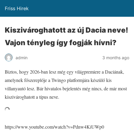
Friss Hirek
Kiszivároghatott az új Dacia neve!
Vajon tényleg így fogják hívni?
admin
3 months ago
Biztos, hogy 2026-ban lesz még egy világpremiere a Daciának,
amelynek főszereplője a Twingo platformjára készülő kis
villanyautó lesz. Bár hivatalos bejelentés még nincs, de már most
kiszivároghatott a típus neve.
https://www.youtube.com/watch?v=Pdnw4KiUWp0