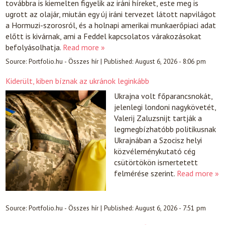
továbbra is kiemelten figyelik az iráni híreket, este meg is
ugrott az olajár, miután egy új iráni tervezet látott napvilágot
a Hormuzi-szorosról, és a holnapi amerikai munkaerőpiaci adat
előtt is kivárnak, ami a Feddel kapcsolatos várakozásokat
befolyásolhatja.
Read more »
Source:
Portfolio.hu - Összes hír
|
Published:
August 6, 2026 - 8:06 pm
Kiderült, kiben bíznak az ukránok leginkább
Ukrajna volt főparancsnokát,
jelenlegi londoni nagykövetét,
Valerij Zaluzsnijt tartják a
legmegbízhatóbb politikusnak
Ukrajnában a Szocisz helyi
közvéleménykutató cég
csütörtökön ismertetett
felmérése szerint.
Read more »
Source:
Portfolio.hu - Összes hír
|
Published:
August 6, 2026 - 7:51 pm