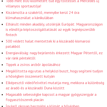
Több mint 800 kilométert tud egy töltéssel a Mercedes új
villanyos sportautója!
Kiszámolta a szakértő, mennyibe kerül 24 óra
klímahasználat a kánikulában
Elhárult minden akadály, utolérjük Európát: Magyarországon
is elindítja kriptoszolgáltatását az egyik legnépszerűbb
fintech
500 védett halat mentettek ki a kiszáradó kismarosi
patakból
Energiaválság: nagy bejelentés érkezett Magyar Pétertől, ez
vár ránk péntektől
Tippek a zsíros arcbőr ápolásához
Megállította egy utas a helyközi buszt, hogy segíteni tudjon
a hőségben összeesett kutyán
Elképesztő videófelvétel mutatja meg, mekkora a különbség
az áradó és a kiszáradó Duna között
Magasabb sebességbe kapcsol a magyar gyógyszergyár a
fogyasztószerek piacán
Így kell okosan használni a klímát a hőségben