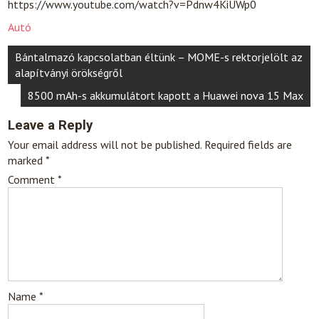
https://www.youtube.com/watch?v=Pdnw4KiUWp0
Autó
Post
Bántalmazó kapcsolatban éltünk – MOME-s rektorjelölt az
navigation
alapítványi örökségről
8500 mAh-s akkumulátort kapott a Huawei nova 15 Max
Leave a Reply
Your email address will not be published.
Required fields are
marked
*
Comment
*
Name
*