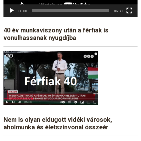
00:00
06:30
40 év munkaviszony után a férfiak is
vonulhassanak nyugdíjba
Nem is olyan eldugott vidéki városok,
aholmunka és életszínvonal összeér