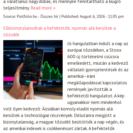
a váratlanul nagy dobás, és mennyire fenntartható a kiugró
teljesítmény.
Read more »
Source:
Portfolio.hu - Összes hír
|
Published:
August 6, 2026 - 11:05 pm
Elbizonytalanodtak a befektetők, nyomás alá kerültek a
tőzsdék
Jó hangulatban indult a nap az
európai tőzsdéken, a Stoxx
600 új történelmi csúcsra
emelkedett, miután a kedvező
vállalati gyorsjelentések és az
amerikai–iráni
megállapodással kapcsolatos
remények javították a
befektetői hangulatot. A kép
ugyanakkor nem mindenhol
volt ilyen kedvező: Ázsiában komoly eladói nyomás alá
kerültek a technológiai részvények. Délutánra megjött a
bizonytalanság, a magyar tőzsdét beütötték a nap végén, és
az amerikai indexek is csökkenéssel zártak. A befektetők