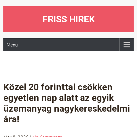
Skip
to
content
FRISS HIREK
Menu
Közel 20 forinttal csökken
egyetlen nap alatt az egyik
üzemanyag nagykereskedelmi
ára!