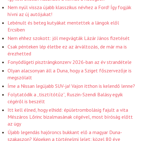
Nem nyúl vissza újabb klasszikus névhez a Ford! Így fogják
hívni az új autójukat!
Lebénult és beteg kutyákat mentettek a lángok elől
Ercsiben
Nem ehhez szokott: jól megvágták Lázár János fizetését
Csak pénteken lép életbe ez az árváltozás, de már ma is
érezhetted
Fonyódligeti pisztrángkonzerv 2026-ban az év strandétele
Olyan alacsonyan áll a Duna, hogy a Sziget főszervezője is
megszólalt
Íme a Nissan legújabb SUV-ja! Vajon itthon is kelendő lenne?
Folytatódik a „tisztítótűz”, Ruszin-Szendi Balásy egyik
cégéről is beszélt
Itt kell élned, hogy elhidd: épületrombolásig fajult a vita
Mészáros Lőrinc bizalmasának cégével, most bíróság előtt
az ügy
Újabb legendás hajóroncs bukkant elő a magyar Duna-
szakaszon? Képeken a történelmi lelet: közel 80 éve