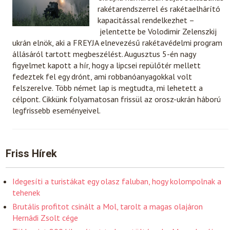
rakétarendszerrel és rakétaelhárító
kapacitással rendelkezhet –
jelentette be Volodimir Zelenszkij
ukrán elnök, aki a FREYJA elnevezésű rakétavédelmi program
állásáról tartott megbeszélést. Augusztus 5-én nagy
figyelmet kapott a hír, hogy a lipcsei repülőtér mellett
fedeztek fel egy drónt, ami robbanóanyagokkal volt
felszerelve. Több német lap is megtudta, mi lehetett a
célpont. Cikkünk folyamatosan frissül az orosz-ukrán háború
legfrissebb eseményeivel.
Friss Hírek
Idegesíti a turistákat egy olasz faluban, hogy kolompolnak a
tehenek
Brutális profitot csinált a Mol, tarolt a magas olajáron
Hernádi Zsolt cége