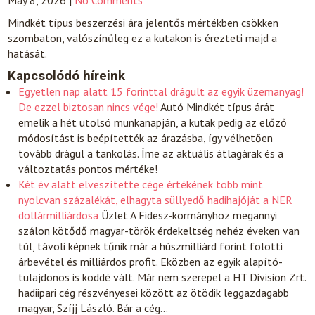
May 8, 2026
|
No Comments
Mindkét típus beszerzési ára jelentős mértékben csökken
szombaton, valószínűleg ez a kutakon is érezteti majd a
hatását.
Kapcsolódó híreink
Egyetlen nap alatt 15 forinttal drágult az egyik üzemanyag!
De ezzel biztosan nincs vége!
Autó
Mindkét típus árát
emelik a hét utolsó munkanapján, a kutak pedig az előző
módosítást is beépítették az árazásba, így vélhetően
tovább drágul a tankolás. Íme az aktuális átlagárak és a
változtatás pontos mértéke!
Két év alatt elveszítette cége értékének több mint
nyolcvan százalékát, elhagyta süllyedő hadihajóját a NER
dollármilliárdosa
Üzlet
A Fidesz-kormányhoz megannyi
szálon kötődő magyar-török érdekeltség nehéz éveken van
túl, távoli képnek tűnik már a húszmilliárd forint fölötti
árbevétel és milliárdos profit. Eközben az egyik alapító-
tulajdonos is köddé vált. Már nem szerepel a HT Division Zrt.
hadiipari cég részvényesei között az ötödik leggazdagabb
magyar, Szíjj László. Bár a cég…