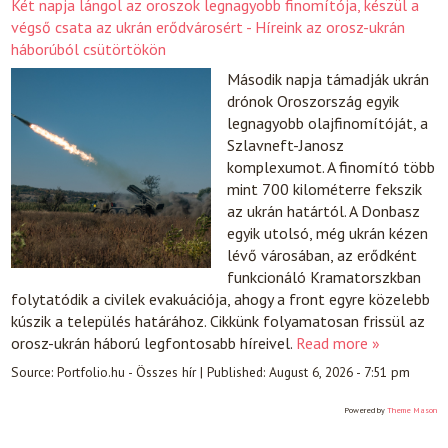
Két napja lángol az oroszok legnagyobb finomítója, készül a
végső csata az ukrán erődvárosért - Híreink az orosz-ukrán
háborúból csütörtökön
Második napja támadják ukrán
drónok Oroszország egyik
legnagyobb olajfinomítóját, a
Szlavneft-Janosz
komplexumot. A finomító több
mint 700 kilométerre fekszik
az ukrán határtól. A Donbasz
egyik utolsó, még ukrán kézen
lévő városában, az erődként
funkcionáló Kramatorszkban
folytatódik a civilek evakuációja, ahogy a front egyre közelebb
kúszik a település határához. Cikkünk folyamatosan frissül az
orosz-ukrán háború legfontosabb híreivel.
Read more »
Source:
Portfolio.hu - Összes hír
|
Published:
August 6, 2026 - 7:51 pm
Powered by
Theme Mason