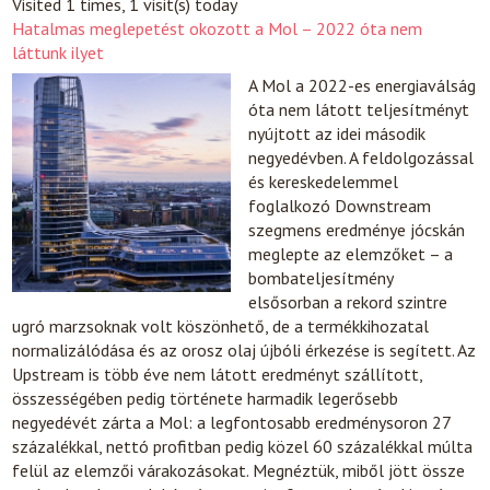
Visited 1 times, 1 visit(s) today
Hatalmas meglepetést okozott a Mol – 2022 óta nem
láttunk ilyet
A Mol a 2022-es energiaválság
óta nem látott teljesítményt
nyújtott az idei második
negyedévben. A feldolgozással
és kereskedelemmel
foglalkozó Downstream
szegmens eredménye jócskán
meglepte az elemzőket – a
bombateljesítmény
elsősorban a rekord szintre
ugró marzsoknak volt köszönhető, de a termékkihozatal
normalizálódása és az orosz olaj újbóli érkezése is segített. Az
Upstream is több éve nem látott eredményt szállított,
összességében pedig története harmadik legerősebb
negyedévét zárta a Mol: a legfontosabb eredménysoron 27
százalékkal, nettó profitban pedig közel 60 százalékkal múlta
felül az elemzői várakozásokat. Megnéztük, miből jött össze