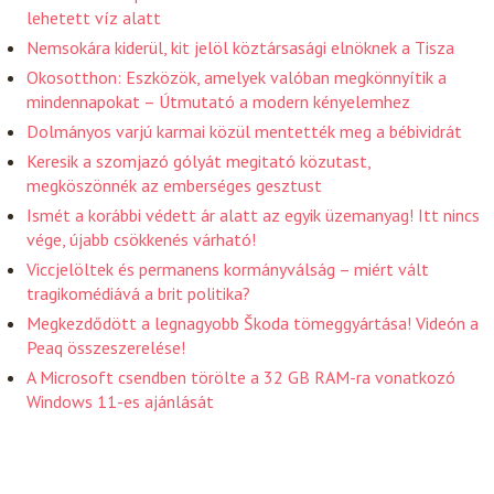
lehetett víz alatt
Nemsokára kiderül, kit jelöl köztársasági elnöknek a Tisza
Okosotthon: Eszközök, amelyek valóban megkönnyítik a
mindennapokat – Útmutató a modern kényelemhez
Dolmányos varjú karmai közül mentették meg a bébividrát
Keresik a szomjazó gólyát megitató közutast,
megköszönnék az emberséges gesztust
Ismét a korábbi védett ár alatt az egyik üzemanyag! Itt nincs
vége, újabb csökkenés várható!
Viccjelöltek és permanens kormányválság – miért vált
tragikomédiává a brit politika?
Megkezdődött a legnagyobb Škoda tömeggyártása! Videón a
Peaq összeszerelése!
A Microsoft csendben törölte a 32 GB RAM-ra vonatkozó
Windows 11-es ajánlását