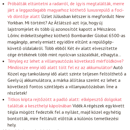
Próbálták eltüntetni a radarról, de így is megtalálták, merre
járt a leggazdagabb magyarhoz köthető luxusrepülő a foci-
vb döntője alatt
Üzlet
Júliusban kétszer is megfordult New
Yorkban. Mi történt? Az Átlátszó azt írja, hogy új
lajstromjelet és több új azonosítót kapott a Mészáros
Lőrinc érdekeltségéhez köthető Bombardier Global 6500-as
magángép, amely emiatt egy időre eltűnt a repülőgép-
követő oldalakról. Több ebből Két év alatt elveszítette
cége értékének több mint nyolcvan százalékát, elhagyta…
Tényleg ez lehet a villanyautózás következő mérföldköve?
Mindössze ennyi idő alatt tölt fel ez az akkumulátor!
Autó
Közel egy tankolásnyi idő alatt szinte teljesen feltölthető a
Geely új akkumulátora, a márka állítása szerint ez lehet a
következő fontos szintlépés a villanyautózásban. Íme a
részletek!
Titkos kripta rejtőzött a padló alatt: elképesztő dolgokat
találtak a keszthelyi kápolnában
Vidék
A régészek egy kivett
tégla mögött fedezték fel a nyílást, majd közel egy hétig
bontották, mire feltárult előttük a különös temetkezési
hely.