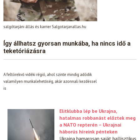
salgótarjáni állás és karrier Salgotarjanallas.hu
Így állhatsz gyorsan munkába, ha nincs idő a
teketóriázásra
A feltörekvő vidéki régió, ahol szinte mindig adódik
valamilyen munkalehetőség, akár azonnali kezdéssel
is
Elitklubba lép be Ukrajna,
hatalmas robbanást előztek meg
a NATO repterén – Ukrajnai
háborús híreink pénteken
Ukrajna hamarosan saját ballisztikus