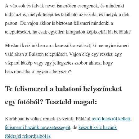
A városok és falvak nevei ismerősen csengenek, és mindenki
tudja azt is, melyik település található az északi, és melyik a déli
parton. De vajon akkor is biztosan felismeri mindenki a
településeket, ha csak egyetlen kiragadott képkockát lát belőlük?
Mostani kvízünkben arra keressük a választ, ki mennyire ismeri
valójában a Balaton településeit. Vajon elég egy részlet, egy
vízparti látkép vagy egy jellegzetes szobor ahhoz, hogy
beazonosítható legyen a helyszín?
Te felismered a balatoni helyszíneket
egy fotóból? Teszteld magad:
Korábban is voltak remek kvízeink. Például
retró fotókról kellett
felismerni hazánk nevezetességeit
, de
készült kvíz hazánk
földrajzi rekordjaiból is
.