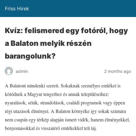
Friss Hirek
Kvíz: felismered egy fotóról, hogy
a Balaton melyik részén
barangolunk?
admin
2 months ago
A Balatont mindenki szereti. Sokaknak személyes emlékei is
kötődnek a Magyar tengerhez és annak településeihez:
nyaralások, séták, strandolások, családi programok vagy éppen
régi utazások élményei. A Balaton környéke így sokak számára
nem csupán egy térkép alapján ismert vidék, hanem élményekkel,
benyomásokkal és visszatérő emlékekkel teli táj.