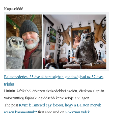
Kapcsolódó
Balatonederics: 35 éve él barátságban gondozójával az 57 éves
tejuhu
Hululu Afrikából érkezett évtizedekkel ezelőtt, életkora alapján
valószínűleg fajának legidősebb képviselője a világon.
The post
Kvíz: felismered egy fotóról, hogy a Balaton melyik
részén barangolunk?
first appeared on
Sokszínű vidék
.