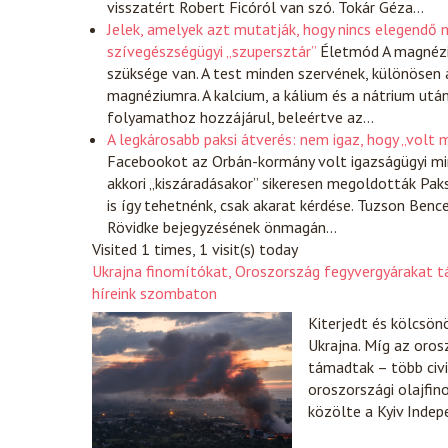
visszatért Robert Ficóról van szó. Tokár Géza…
Jelek, amelyek azt mutatják, hogy nincs elegend
szívegészségügyi „szupersztár”
Életmód
A magnézi
szüksége van. A test minden szervének, különösen 
magnéziumra. A kalcium, a kálium és a nátrium utá
folyamathoz hozzájárul, beleértve az…
A legkárosabb paksi átverés: nem igaz, hogy „volt 
Facebookot az Orbán-kormány volt igazságügyi min
akkori „kiszáradásakor” sikeresen megoldották Paks
is így tehetnénk, csak akarat kérdése. Tuzson Be
Rövidke bejegyzésének önmagán…
Visited 1 times, 1 visit(s) today
Ukrajna finomítókat, Oroszország fegyvergyárakat 
híreink szombaton
Kiterjedt és kölcsön
Ukrajna. Míg az orosz
támadtak – több civi
oroszországi olajfin
közölte a Kyiv Indep