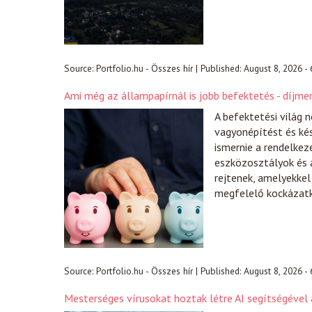
Source:
Portfolio.hu - Összes hír
|
Published:
August 8, 2026 -
Ami még az állampapírnál is jobb befektetés - díjmen
A befektetési világ 
vagyonépítést és ké
ismernie a rendelkez
eszközosztályok és 
rejtenek, amelyekke
megfelelő kockázatk
Source:
Portfolio.hu - Összes hír
|
Published:
August 8, 2026 -
Mesterséges vírusokat hoztak létre AI segítségével 