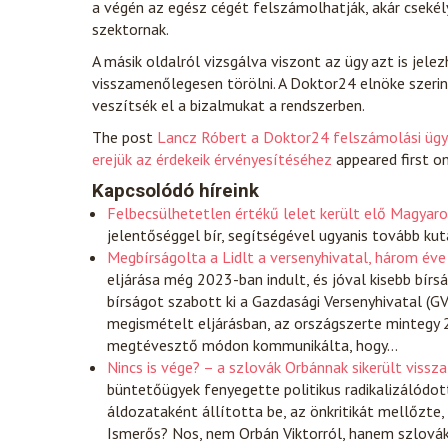
a végén az egész cégét felszámolhatják, akár csekély
szektornak.
A másik oldalról vizsgálva viszont az ügy azt is jele
visszamenőlegesen törölni. A Doktor24 elnöke szerint 
veszítsék el a bizalmukat a rendszerben.
The post
Lancz Róbert a Doktor24 felszámolási ügyér
erejük az érdekeik érvényesítéséhez
appeared first o
Kapcsolódó híreink
Felbecsülhetetlen értékű lelet került elő Magyaro
jelentőséggel bír, segítségével ugyanis tovább kut
Megbírságolta a Lidlt a versenyhivatal, három éve
eljárása még 2023-ban indult, és jóval kisebb bírsá
bírságot szabott ki a Gazdasági Versenyhivatal (G
megismételt eljárásban, az országszerte mintegy 
megtévesztő módon kommunikálta, hogy…
Nincs is vége? – a szlovák Orbánnak sikerült vissz
büntetőügyek fenyegette politikus radikalizálódott
áldozataként állította be, az önkritikát mellőzte, 
Ismerős? Nos, nem Orbán Viktorról, hanem szlová