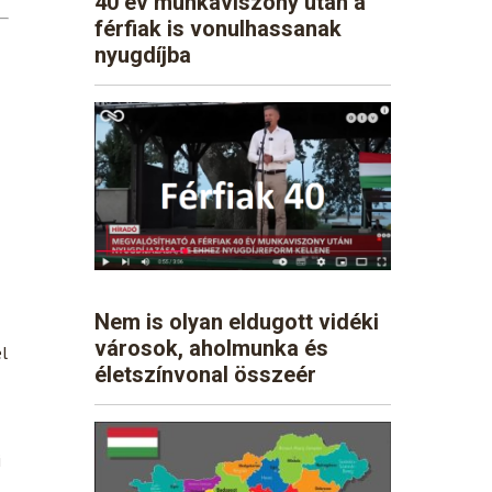
40 év munkaviszony után a
férfiak is vonulhassanak
nyugdíjba
Nem is olyan eldugott vidéki
városok, aholmunka és
el
életszínvonal összeér
i