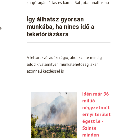
salgótarjáni állás és karrier Salgotarjanallas.hu
Így állhatsz gyorsan
munkába, ha nincs idő a
4
teketóriázásra
A feltörekvő vidéki régió, ahol szinte mindig
adódik valamilyen munkalehetőség, akár
azonnali kezdéssel is
Idén már 96
millió
négyzetmét
ernyi terület
égett le -
Szinte
minden