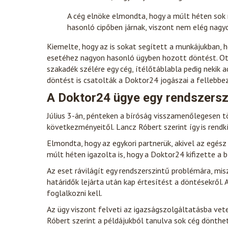
A cég elnöke elmondta, hogy a múlt héten sok
hasonló cipőben járnak, viszont nem elég nagyo
Kiemelte, hogy az is sokat segített a munkájukban, 
esetéhez nagyon hasonló ügyben hozott döntést. Ott 
szakadék szélére egy cég, ítélőtáblabla pedig nekik 
döntést is csatolták a Doktor24 jogászai a fellebbe
A Doktor24 ügye egy rendszerszi
Július 3-án, pénteken a bíróság visszamenőlegesen t
következményeitől. Lancz Róbert szerint így is rendk
Elmondta, hogy az egykori partnerük, akivel az egész 
múlt héten igazolta is, hogy a Doktor24 kifizette a 
Az eset rávilágít egy rendszerszintű problémára, misz
határidők lejárta után kap értesítést a döntésekről. 
foglalkozni kell.
Az ügy viszont felveti az igazságszolgáltatásba vet
Róbert szerint a példájukból tanulva sok cég dönthet