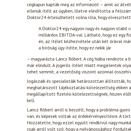
cégkapun kapták meg az információt – amit az átvétel
ellenük ítélt az ügyben, illetve elindította a felsz
Doktor24 értesülhetett volna róla, hogy elveszített
A Doktor24 egy nagyon nagy és nagyon stabil cé
milliárdos EBITDA-val. Látható, hogy ez egy fiz
én, az ítélet kézhezvétele után két órával már 
a bíróság úgy ítélte, hogy ez nekik jár
– magyarázta Lancz Róbert. A cég hiába rendezte a 
már elindult. A jogerős ítélet miatt megjelentek o
tehet semmit, a vezetőség viszont azonnal összehí
Jogászaik és specialistáik határozottan állították, ho
meghatározott tájékoztatási kötelezettség ebben a
megállapított fizetési kötelezettségnek, hiszen előbb
kell.
Lancz Róbert arról is beszélt, hogy a probléma gyors
van, és képesek voltak az érdekérvényesítésre. A tör
Hozzátette, hogy ezzel együtt rendkívül nagy munká
csak arról volt szó, hogy a nyilvánossághoz fordulta