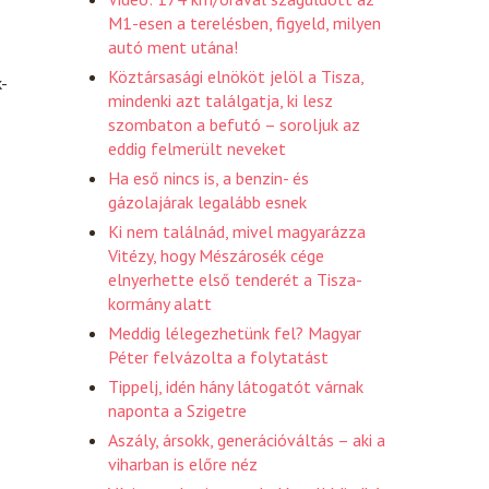
M1-esen a terelésben, figyeld, milyen
autó ment utána!
Köztársasági elnököt jelöl a Tisza,
-
mindenki azt találgatja, ki lesz
szombaton a befutó – soroljuk az
eddig felmerült neveket
Ha eső nincs is, a benzin- és
gázolajárak legalább esnek
Ki nem találnád, mivel magyarázza
Vitézy, hogy Mészárosék cége
elnyerhette első tenderét a Tisza-
kormány alatt
Meddig lélegezhetünk fel? Magyar
Péter felvázolta a folytatást
Tippelj, idén hány látogatót várnak
naponta a Szigetre
Aszály, ársokk, generációváltás – aki a
viharban is előre néz