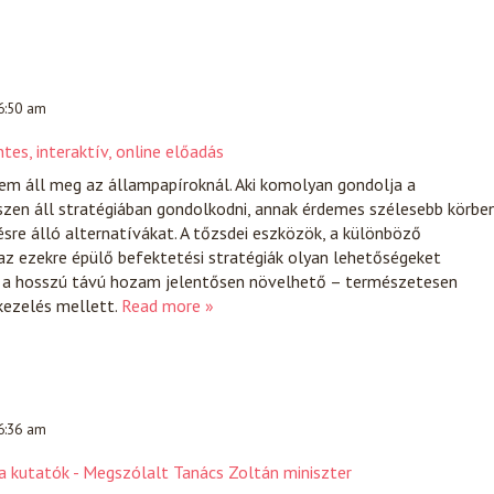
 6:50 am
tes, interaktív, online előadás
nem áll meg az állampapíroknál. Aki komolyan gondolja a
szen áll stratégiában gondolkodni, annak érdemes szélesebb körbe
ésre álló alternatívákat. A tőzsdei eszközök, a különböző
az ezekre épülő befektetési stratégiák olyan lehetőségeket
l a hosszú távú hozam jelentősen növelhető – természetesen
ezelés mellett.
Read more »
 6:36 am
a kutatók - Megszólalt Tanács Zoltán miniszter