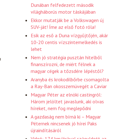
Dunában felfedezett második
világháborús motor táskájában
Ekkor mutatják be a Volkswagen új
SUV-ját! Íme az első fotó róla!
Esik az eső a Duna vízgyűjtőjén, akár
10-20 centis vízszintemelkedés is
lehet
Nem jó stratégia pusztán hitelből
n
finanszírozni, de miért félnek a
magyar cégek a tőzsdére lépéstől?
Aranyba és krokodilbőrbe csomagolta
a Ray-Ban okosszemüvegét a Caviar
Magyar Péter az elnöki castingról:
Három jelöltet javaslunk, aki olvas
híreket, nem fog meglepődni
A gazdaság nem bírná ki – Magyar
Péternek nincsenek jó hírei Paks
újraindításáról
Videó: 174 km/órával száguldott az