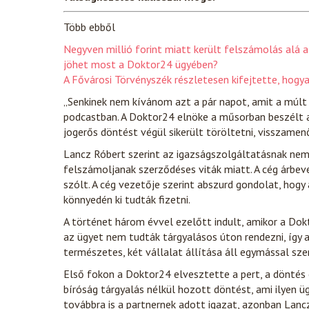
Több ebből
Negyven millió forint miatt került felszámolás alá 
jöhet most a Doktor24 ügyében?
A Fővárosi Törvényszék részletesen kifejtette, hogy
„Senkinek nem kívánom azt a pár napot, amit a múl
podcastban. A Doktor24 elnöke a műsorban beszélt a
jogerős döntést végül sikerült töröltetni, visszame
Lancz Róbert szerint az igazságszolgáltatásnak nem 
felszámoljanak szerződéses viták miatt. A cég árbevét
szólt. A cég vezetője szerint abszurd gondolat, hogy
könnyedén ki tudták fizetni.
A történet három évvel ezelőtt indult, amikor a Dok
az ügyet nem tudták tárgyalásos úton rendezni, így a
természetes, két vállalat állítása áll egymással sze
Első fokon a Doktor24 elvesztette a pert, a döntés 
bíróság tárgyalás nélkül hozott döntést, ami ilyen üg
továbbra is a partnernek adott igazat, azonban Lancz