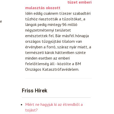
tüzet emberi
mulasztás okozott
Idén eddig csaknem tízezer szabadtéri
tűzhöz riasztották a tűzoltókat, a
ne
lángok pedig mintegy 96 millió
négyzetméternyi területet
emésztettek fel. Bár másfél hónapja
országos tűzgyújtási tilalom van
érvényben a forró, száraz nyár miatt, a
természeti károk hátterében szinte
minden esetben az emberi
felelőtlenség áll - közölte a BM
Országos Katasztrófavédelem.
Friss Hírek
Miért ne hagyjuk ki az étrendből a
tojást?