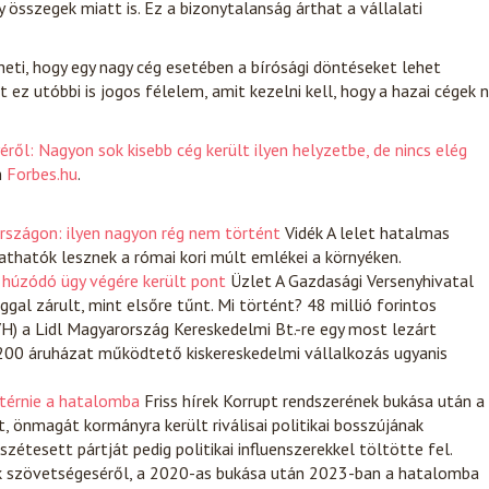
 összegek miatt is. Ez a bizonytalanság árthat a vállalati
zheti, hogy egy nagy cég esetében a bírósági döntéseket lehet
ez utóbbi is jogos félelem, amit kezelni kell, hogy a hazai cégek 
ől: Nagyon sok kisebb cég került ilyen helyzetbe, de nincs elég
n
Forbes.hu
.
rszágon: ilyen nagyon rég nem történt
Vidék
A lelet hatalmas
athatók lesznek a római kori múlt emlékei a környéken.
 húzódó ügy végére került pont
Üzlet
A Gazdasági Versenyhivatal
ggal zárult, mint elsőre tűnt. Mi történt? 48 millió forintos
VH) a Lidl Magyarország Kereskedelmi Bt.-re egy most lezárt
200 áruházat működtető kiskereskedelmi vállalkozás ugyanis
atérnie a hatalomba
Friss hírek
Korrupt rendszerének bukása után a
, önmagát kormányra került riválisai politikai bosszújának
szétesett pártját pedig politikai influenszerekkel töltötte fel.
k szövetségeséről, a 2020-as bukása után 2023-ban a hatalomba