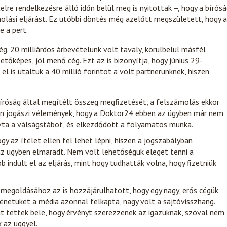
re rendelkezésre álló időn belül meg is nyitottak –, hogy a bírós
ámolási eljárást. Ez utóbbi döntés még azelőtt megszületett, hogy a
e a pert.
g. 20 milliárdos árbevételünk volt tavaly, körülbelül másfél
etőképes, jól menő cég. Ezt az is bizonyítja, hogy június 29-
el is utaltuk a 40 millió forintot a volt partnerünknek, hiszen
bíróság által megítélt összeg megfizetését, a felszámolás ekkor
lyan jogászi vélemények, hogy a Doktor24 ebben az ügyben már nem
vta a válságstábot, és elkezdődött a folyamatos munka.
gy az ítélet ellen fel lehet lépni, hiszen a jogszabályban
z ügyben elmaradt. Nem volt lehetőségük eleget tenni a
 indult el az eljárás, mint hogy tudhatták volna, hogy fizetniük
 megoldásához az is hozzájárulhatott, hogy egy nagy, erős cégük
ténetüket a média azonnal felkapta, nagy volt a sajtóvisszhang.
t tettek bele, hogy érvényt szerezzenek az igazuknak, szóval nem
k az üggyel.