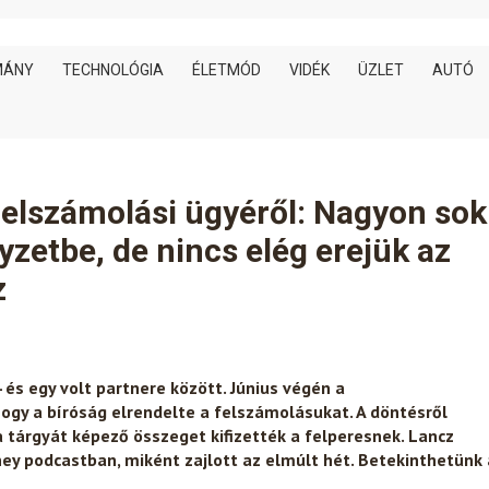
MÁNY
TECHNOLÓGIA
ÉLETMÓD
VIDÉK
ÜZLET
AUTÓ
felszámolási ügyéről: Nagyon sok
lyzetbe, de nincs elég erejük az
z
 és egy volt partnere között. Június végén a
ogy a bíróság elrendelte a felszámolásukat. A döntésről
 tárgyát képező összeget kifizették a felperesnek. Lancz
ney podcastban, miként zajlott az elmúlt hét. Betekinthetünk 