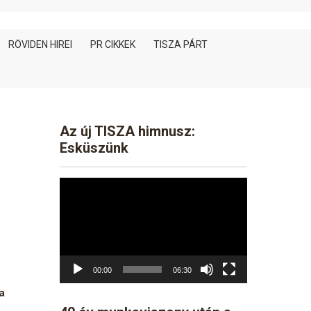
RÖVIDEN HIREI
PR CIKKEK
TISZA PÁRT
Az új TISZA himnusz:
Esküszünk
Video
Player
00:00
06:30
a