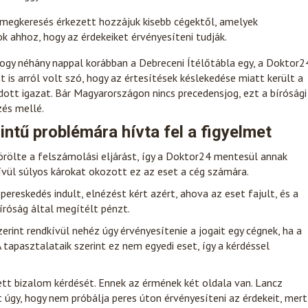
 megkeresés érkezett hozzájuk kisebb cégektől, amelyek
k ahhoz, hogy az érdekeiket érvényesíteni tudják.
hogy néhány nappal korábban a Debreceni Ítélőtábla egy, a Doktor2
is arról volt szó, hogy az értesítések késlekedése miatt került a
adott igazat. Bár Magyarországon nincs precedensjog, ezt a bírósági
zés mellé.
ntű problémára hívta fel a figyelmet
örölte a felszámolási eljárást, így a Doktor24 mentesül annak
ívül súlyos károkat okozott ez az eset a cég számára.
pereskedés indult, elnézést kért azért, ahova az eset fajult, és a
bíróság által megítélt pénzt.
erint rendkívül nehéz úgy érvényesítenie a jogait egy cégnek, ha a
A tapasztalataik szerint ez nem egyedi eset, így a kérdéssel
ett bizalom kérdését. Ennek az érmének két oldala van. Lancz
 úgy, hogy nem próbálja peres úton érvényesíteni az érdekeit, mert