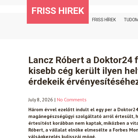
Skip
FRISS HIREK
to
content
FRISS HÍREK
TUDO
Lancz Róbert a Doktor24 
kisebb cég került ilyen he
érdekeik érvényesítéséhe
July 8, 2026
|
No Comments
Három évvel ezelőtt indult el egy per a Doktor24
magánegészségügyi szolgáltató arról értesült, h
értesítést korábban nem kaptak, miközben a vita
Róbert, a vállalat elnöke elmesélte a Forbes Mo
válságkezelés kulisszái mögé.