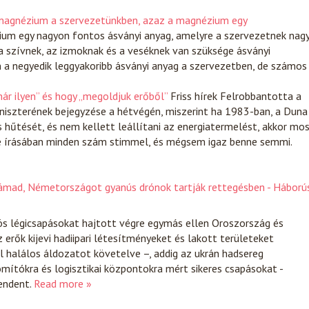
ő magnézium a szervezetünkben, azaz a magnézium egy
um egy nagyon fontos ásványi anyag, amelyre a szervezetnek nag
a szívnek, az izmoknak és a veséknek van szüksége ásványi
n a negyedik leggyakoribb ásványi anyag a szervezetben, de számos
már ilyen” és hogy „megoldjuk erőből”
Friss hírek
Felrobbantotta a
iszterének bejegyzése a hétvégén, miszerint ha 1983-ban, a Duna
 hűtését, és nem kellett leállítani az energiatermelést, akkor mo
nce írásában minden szám stimmel, és mégsem igaz benne semmi.
támad, Németországot gyanús drónok tartják rettegésben - Háború
ös légicsapásokat hajtott végre egymás ellen Oroszország és
 erők kijevi hadiipari létesítményeket és lakott területeket
l halálos áldozatot követelve –, addig az ukrán hadsereg
omítókra és logisztikai központokra mért sikeres csapásokat -
endent.
Read more »