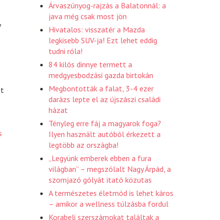
Árvaszúnyog-rajzás a Balatonnál: a
java még csak most jön
y
Hivatalos: visszatér a Mazda
legkisebb SUV-ja! Ezt lehet eddig
tudni róla!
84 kilós dinnye termett a
medgyesbodzási gazda birtokán
Megbontották a falat, 3-4 ezer
st
darázs lepte el az újszászi családi
házat
Tényleg erre fáj a magyarok foga?
s
Ilyen használt autóból érkezett a
legtöbb az országba!
„Legyünk emberek ebben a fura
világban” – megszólalt Nagy Árpád, a
szomjazó gólyát itató közutas
A természetes életmód is lehet káros
– amikor a wellness túlzásba fordul
Korabeli szerszámokat találtak a