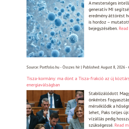
A mesterséges intell
generatív MI segíts
eredmény áttörést h
is hordoz – mutatot
bejegyzésében.
Read
Source:
Portfolio.hu - Összes hír
|
Published:
August 8, 2026 -
Tisza-kormány: ma dönt a Tisza-frakció az új köztár
energiaválságban
Stabilizálódott Magy
önkéntes fogyasztá
mérséklődik a hőségr
lehet, Paks teljes új
vízállás pedig hossz
szükségessé.
Read m