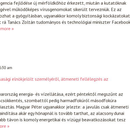
igencia fejlődése új mérföldkőhöz érkezett, miután a kutatóknak
égével működőképes vírusgenomokat sikerült tervezniük. Ez az
ozhat a gyógyításban, ugyanakkor komoly biztonsági kockázatokat
t rá Tanács Zoltán tudományos és technológiai miniszter Facebook
 more »
 6:30 am
sasági elnökjelölt személyéről, átmeneti fellélegzés az
arország energia- és vízellátása, ezért péntektől megszűnt az
scsökkentés, szombattól pedig harmadfokúról másodfokúra
iasztás. Magyar Péter ugyanakkor jelezte: a javulás csak átmeneti
raindítása akár egy hónapnál is tovább tarthat, az alacsony dunai
abb távon is komoly energetikai és vízügyi beavatkozásokat tesz
ore »