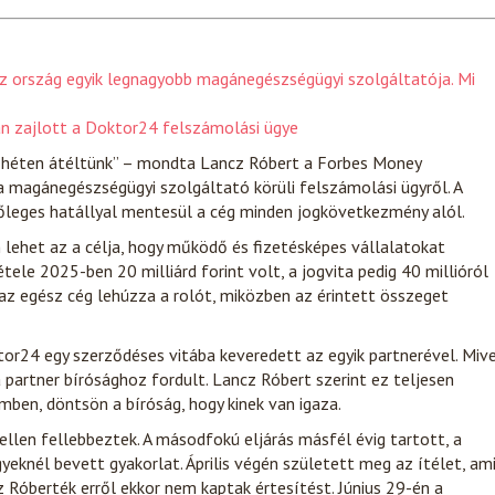
az ország egyik legnagyobb magánegészségügyi szolgáltatója. Mi
an zajlott a Doktor24 felszámolási ügye
t héten átéltünk” – mondta Lancz Róbert a Forbes Money
 magánegészségügyi szolgáltató körüli felszámolási ügyről. A
nőleges hatállyal mentesül a cég minden jogkövetkezmény alól.
lehet az a célja, hogy működő és fizetésképes vállalatokat
ele 2025-ben 20 milliárd forint volt, a jogvita pedig 40 millióról
 az egész cég lehúzza a rolót, miközben az érintett összeget
tor24 egy szerződéses vitába keveredett az egyik partnerével. Miv
 partner bírósághoz fordult. Lancz Róbert szerint ez teljesen
mben, döntsön a bíróság, hogy kinek van igaza.
ellen fellebbeztek. A másodfokú eljárás másfél évig tartott, a
yeknél bevett gyakorlat. Április végén született meg az ítélet, am
 Róberték erről ekkor nem kaptak értesítést. Június 29-én a