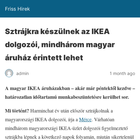
Friss Hirek
Sztrájkra készülnek az IKEA
dolgozói, mindhárom magyar
áruház érintett lehet
admin
1 month ago
A magyar IKEA áruházakban – akár már péntektől kezdve –
határozatlan időtartamú munkabeszüntetésre kerülhet sor.
Mi történt?
Harminchat év után először sztrájkolnak a
magyarországi IKEA dolgozói, írja a
Mérce
. Várhatóan
mindhárom magyarországi IKEA-üzlet dolgozói figyelmeztető
sztrájkba lépnek a következő napok folyamán, miután sikertelenül