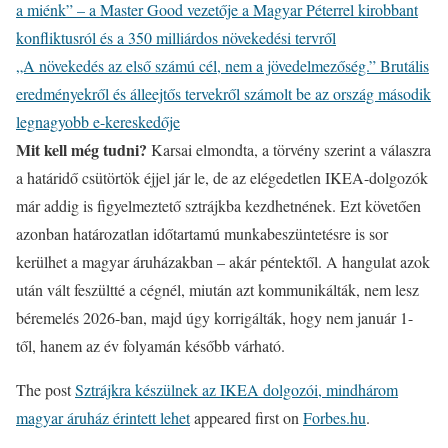
a miénk” – a Master Good vezetője a Magyar Péterrel kirobbant
konfliktusról és a 350 milliárdos növekedési tervről
„A növekedés az első számú cél, nem a jövedelmezőség.” Brutális
eredményekről és álleejtős tervekről számolt be az ország második
legnagyobb e-kereskedője
Mit kell még tudni?
Karsai elmondta, a törvény szerint a válaszra
a határidő csütörtök éjjel jár le, de az elégedetlen IKEA-dolgozók
már addig is figyelmeztető sztrájkba kezdhetnének. Ezt követően
azonban határozatlan időtartamú munkabeszüntetésre is sor
kerülhet a magyar áruházakban – akár péntektől. A hangulat azok
után vált feszültté a cégnél, miután azt kommunikálták, nem lesz
béremelés 2026-ban, majd úgy korrigálták, hogy nem január 1-
től, hanem az év folyamán később várható.
The post
Sztrájkra készülnek az IKEA dolgozói, mindhárom
magyar áruház érintett lehet
appeared first on
Forbes.hu
.