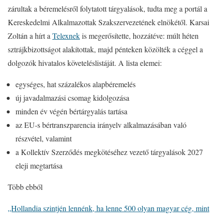
zárultak a béremelésről folytatott tárgyalások, tudta meg a portál a
Kereskedelmi Alkalmazottak Szakszervezetének elnökétől. Karsai
Zoltán a hírt a
Telexnek
is megerősítette, hozzátéve: múlt héten
sztrájkbizottságot alakítottak, majd pénteken közölték a céggel a
dolgozók hivatalos követeléslistáját. A lista elemei:
egységes, hat százalékos alapbéremelés
új javadalmazási csomag kidolgozása
minden év végén bértárgyalás tartása
az EU-s bértranszparencia irányelv alkalmazásában való
részvétel, valamint
a Kollektív Szerződés megkötéséhez vezető tárgyalások 2027
eleji megtartása
Több ebből
„Hollandia szintjén lennénk, ha lenne 500 olyan magyar cég, mint