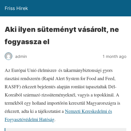
Friss Hirek
Aki ilyen süteményt vásárolt, ne
fogyassza el
admin
1 month ago
Az Európai Unió élelmiszer- és takarmánybiztonsági gyors
riasztási rendszerén (Rapid Alert System for Food and Feed,
RASFF) érkezett bejelentés alapján romlást tapasztaltak Dél-
Koreából származó rizssüteményeknél, vagyis a topokkinál. A
termékből egy holland importőrön keresztül Magyarországra is
érkezett, adta ki a tájékoztatást a
Nemzeti Kereskedelmi és
Fogyasztóvédelmi Hatóság
.