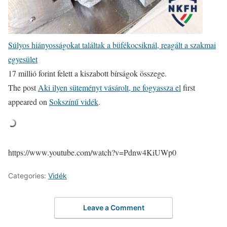
Súlyos hiányosságokat találtak a büfékocsiknál, reagált a szakmai
egyesület
17 millió forint felett a kiszabott bírságok összege.
The post
Aki ilyen süteményt vásárolt, ne fogyassza el
first
appeared on
Sokszínű vidék
.
https://www.youtube.com/watch?v=Pdnw4KiUWp0
Categories:
Vidék
Leave a Comment