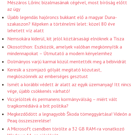
Mészáros Lőrinc bizalmasának cégével, most bíróság előtt
az ügy
Újabb legendás hajóroncs bukkant elő a magyar Duna-
szakaszon? Képeken a történelmi lelet: közel 80 éve
lehetett víz alatt
Nemsokára kiderül, kit jelöl köztársasági elnöknek a Tisza
Okosotthon: Eszközök, amelyek valóban megkönnyítik a
mindennapokat – Útmutató a modern kényelemhez
Dolmányos varjú karmai közül mentették meg a bébividrát
Keresik a szomjazó gólyát megitató közutast,
megköszönnék az emberséges gesztust
Ismét a korábbi védett ár alatt az egyik üzemanyag! Itt nincs
vége, újabb csökkenés várható!
Viccjelöltek és permanens kormányválság – miért vált
tragikomédiává a brit politika?
Megkezdődött a legnagyobb Škoda tömeggyártása! Videón a
Peaq összeszerelése!
A Microsoft csendben törölte a 32 GB RAM-ra vonatkozó