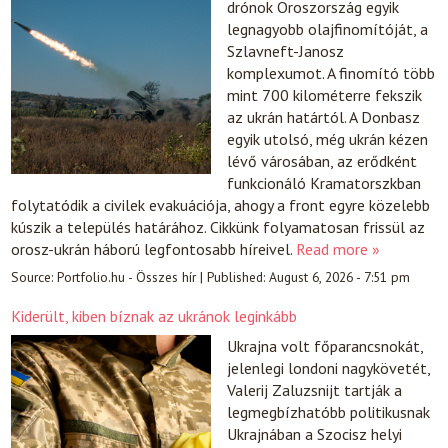
drónok Oroszország egyik
legnagyobb olajfinomítóját, a
Szlavneft-Janosz
komplexumot. A finomító több
mint 700 kilométerre fekszik
az ukrán határtól. A Donbasz
egyik utolsó, még ukrán kézen
lévő városában, az erődként
funkcionáló Kramatorszkban
folytatódik a civilek evakuációja, ahogy a front egyre közelebb
kúszik a település határához. Cikkünk folyamatosan frissül az
orosz-ukrán háború legfontosabb híreivel.
Read more »
Source:
Portfolio.hu - Összes hír
|
Published:
August 6, 2026 - 7:51 pm
Kiderült, kiben bíznak az ukránok leginkább
Ukrajna volt főparancsnokát,
jelenlegi londoni nagykövetét,
Valerij Zaluzsnijt tartják a
legmegbízhatóbb politikusnak
Ukrajnában a Szocisz helyi