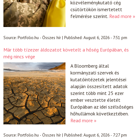
közvéleménykutató cég
csütörtökön ismertetett
felmérése szerint.
Read more »
Source:
Portfolio.hu - Összes hír
|
Published:
August 6, 2026 - 7:51 pm
Már több tízezer áldozatot követelt a hőség Európában, és
még nincs vége
A Bloomberg által
kormányzati szervek és
kutatóintézetek jelentései
alapján összesített adatok
szerint több mint 25 ezer
ember vesztette életét
Európában az idei szélsőséges
hőhullámok következtében.
Read more »
Source:
Portfolio.hu - Összes hír
|
Published:
August 6, 2026 - 7:27 pm