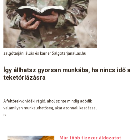
salgótarjáni állás és karrier Salgotarjanallas.hu
Így állhatsz gyorsan munkába, ha nincs idő a
teketóriázásra
A feltörekvő vidéki régió, ahol szinte mindig adódik
valamilyen munkalehetőség, akár azonnali kezdéssel
is
Már több tízezer áldozatot