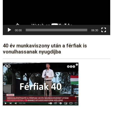
00:00
06:30
40 év munkaviszony után a férfiak is
vonulhassanak nyugdíjba