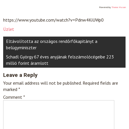
Powered by
Theme Mason
https://www.youtube.com/watch?v=Pdnw4KiUWp0
Üzlet
Post
Eltávolította az országos rendőrfőkapitányt a
navigation
belügyminiszter
Schadl György 67 éves anyjának felszámolócégeibe 223
millió forint áramlott
Leave a Reply
Your email address will not be published.
Required fields are
marked
*
Comment
*