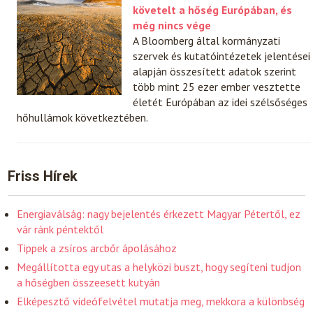
követelt a hőség Európában, és
még nincs vége
A Bloomberg által kormányzati
szervek és kutatóintézetek jelentései
alapján összesített adatok szerint
több mint 25 ezer ember vesztette
életét Európában az idei szélsőséges
hőhullámok következtében.
Friss Hírek
Energiaválság: nagy bejelentés érkezett Magyar Pétertől, ez
vár ránk péntektől
Tippek a zsíros arcbőr ápolásához
Megállította egy utas a helyközi buszt, hogy segíteni tudjon
a hőségben összeesett kutyán
Elképesztő videófelvétel mutatja meg, mekkora a különbség