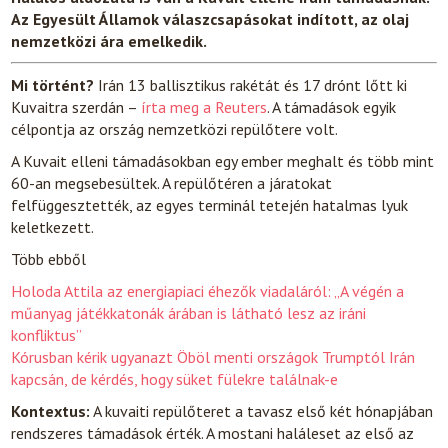
Az Egyesült Államok válaszcsapásokat indított, az olaj
nemzetközi ára emelkedik.
Mi történt?
Irán 13 ballisztikus rakétát és 17 drónt lőtt ki
Kuvaitra szerdán –
írta meg a Reuters
. A támadások egyik
célpontja az ország nemzetközi repülőtere volt.
A Kuvait elleni támadásokban egy ember meghalt és több mint
60-an megsebesültek. A repülőtéren a járatokat
felfüggesztették, az egyes terminál tetején hatalmas lyuk
keletkezett.
Több ebből
Holoda Attila az energiapiaci éhezők viadaláról: „A végén a
műanyag játékkatonák árában is látható lesz az iráni
konfliktus”
Kórusban kérik ugyanazt Öböl menti országok Trumptól Irán
kapcsán, de kérdés, hogy süket fülekre találnak-e
Kontextus:
A kuvaiti repülőteret a tavasz első két hónapjában
rendszeres támadások érték. A mostani haláleset az első az