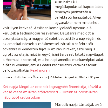
amerikai–iráni
megállapodással kapcsolatos
remények javították a
befektetői hangulatot. A kép
ugyanakkor nem mindenhol
volt ilyen kedvező: Ázsiában komoly eladói nyomás alá
kerültek a technológiai részvények. Délutánra megjött a
bizonytalanság, a magyar tőzsdét beütötték a nap végén, és
az amerikai indexek is csökkenéssel zártak. A befektetők
továbbra is kiemelten figyelik az iráni híreket, este meg is
ugrott az olajár, miután egy új iráni tervezet látott napvilágot
a Hormuzi-szorosról, és a holnapi amerikai munkaerőpiaci adat
előtt is kivárnak, ami a Feddel kapcsolatos várakozásokat
befolyásolhatja.
Read more »
Source:
Portfolio.hu - Összes hír
|
Published:
August 6, 2026 - 8:06 pm
Két napja lángol az oroszok legnagyobb finomítója, készül a
végső csata az ukrán erődvárosért - Híreink az orosz-ukrán
háborúból csütörtökön
Második napja támadják ukrán