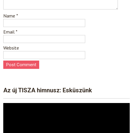
Name
*
Email
*
Website
Az új TISZA himnusz: Esküszünk
Video
Player