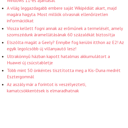
Windows 11-es ajánlását
A világ leggazdagabb embere saját Wikipédiát akart, majd
magára hagyta. Most milliók olvasnak ellenőrizetlen
információkat
Vissza kellett fogni annak az erőműnek a termelését, amely
szomszédunk áramellátásának 60 százalékát biztosítja
Elszólta magát a Geely? Ennyibe fog kerülni itthon az E2! Az
egyik legolcsóbb új villanyautó lesz!
Ultrakönnyű házban kapott hatalmas akkumulátort a
Huawei új csúcstabletje
Több mint 50 önkéntes tisztította meg a Kis-Duna medrét
Esztergomnál
Az aszály már a forintot is veszélyezteti,
kamatcsökkentések is elmaradhatnak