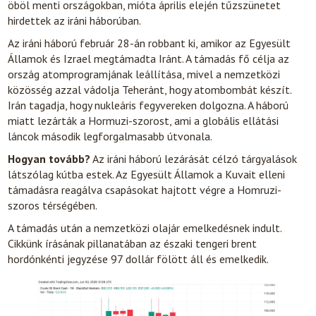
öböl menti országokban, mióta április elején tűzszünetet
hirdettek az iráni háborúban.
Az iráni háború február 28-án robbant ki, amikor az Egyesült
Államok és Izrael megtámadta Iránt. A támadás fő célja az
ország atomprogramjának leállítása, mivel a nemzetközi
közösség azzal vádolja Teheránt, hogy atombombát készít.
Irán tagadja, hogy nukleáris fegyvereken dolgozna. A háború
miatt lezárták a Hormuzi-szorost, ami a globális ellátási
láncok második legforgalmasabb útvonala.
Hogyan tovább?
Az iráni háború lezárását célzó tárgyalások
látszólag kútba estek. Az Egyesült Államok a Kuvait elleni
támadásra reagálva csapásokat hajtott végre a Homruzi-
szoros térségében.
A támadás után a nemzetközi olajár emelkedésnek indult.
Cikkünk írásának pillanatában az északi tengeri brent
hordónkénti jegyzése 97 dollár fölött áll és emelkedik.