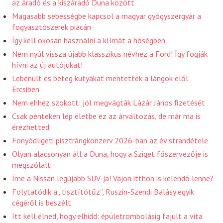
az áradó és a kiszáradó Duna között
Magasabb sebességbe kapcsol a magyar gyógyszergyár a
fogyasztószerek piacán
Így kell okosan használni a klímát a hőségben
Nem nyúl vissza újabb klasszikus névhez a Ford! Így fogják
hívni az új autójukat!
Lebénult és beteg kutyákat mentettek a lángok elől
Ercsiben
Nem ehhez szokott: jól megvágták Lázár János fizetését
Csak pénteken lép életbe ez az árváltozás, de már ma is
érezhetted
Fonyódligeti pisztrángkonzerv 2026-ban az év strandétele
Olyan alacsonyan áll a Duna, hogy a Sziget főszervezője is
megszólalt
Íme a Nissan legújabb SUV-ja! Vajon itthon is kelendő lenne?
Folytatódik a „tisztítótűz”, Ruszin-Szendi Balásy egyik
cégéről is beszélt
Itt kell élned, hogy elhidd: épületrombolásig fajult a vita