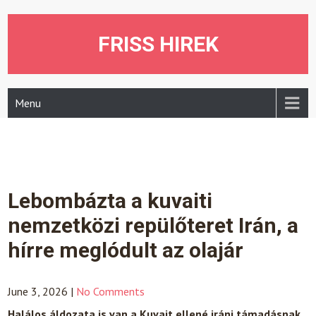
Skip
to
content
FRISS HIREK
Menu
Lebombázta a kuvaiti
nemzetközi repülőteret Irán, a
hírre meglódult az olajár
June 3, 2026
|
No Comments
Halálos áldozata is van a Kuvait ellené iráni támadásnak.