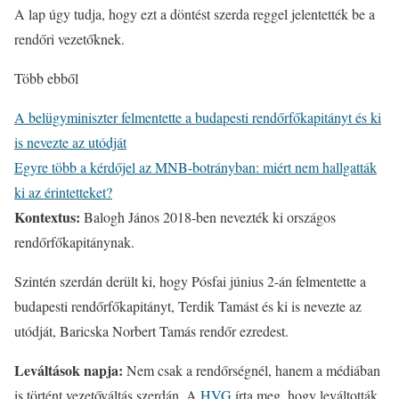
A lap úgy tudja, hogy ezt a döntést szerda reggel jelentették be a
rendőri vezetőknek.
Több ebből
A belügyminiszter felmentette a budapesti rendőrfőkapitányt és ki
is nevezte az utódját
Egyre több a kérdőjel az MNB-botrányban: miért nem hallgatták
ki az érintetteket?
Kontextus:
Balogh János 2018-ben nevezték ki országos
rendőrfőkapitánynak.
Szintén szerdán derült ki, hogy Pósfai június 2-án felmentette a
budapesti rendőrfőkapitányt, Terdik Tamást és ki is nevezte az
utódját, Baricska Norbert Tamás rendőr ezredest.
Leváltások napja:
Nem csak a rendőrségnél, hanem a médiában
is történt vezetőváltás szerdán. A
HVG
írta meg, hogy leváltották