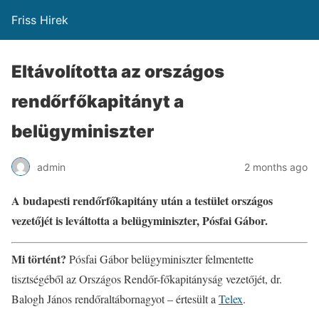
Friss Hirek
Eltávolította az országos
rendőrfőkapitányt a
belügyminiszter
admin
2 months ago
A budapesti rendőrfőkapitány után a testület országos
vezetőjét is leváltotta a belügyminiszter, Pósfai Gábor.
Mi történt?
Pósfai Gábor belügyminiszter felmentette
tisztségéből az Országos Rendőr-főkapitányság vezetőjét, dr.
Balogh János rendőraltábornagyot – értesült a
Telex
.