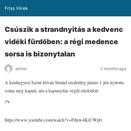
Friss Hirek
Csúszik a strandnyitás a kedvenc
vidéki fürdőben: a régi medence
sorsa is bizonytalan
admin
2 months ago
A kunhegyesi Szent István Strand eredetileg június 1-jén nyitotta
volna meg kapuit, ám a kapunyitás végül eltolódott.
https://www.youtube.com/watch?v=Pdnw4KiUWp0