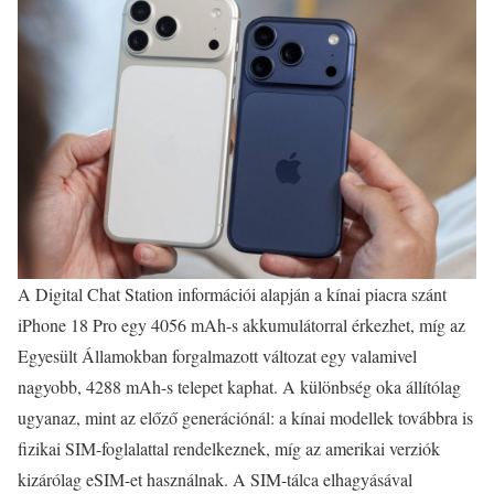
A Digital Chat Station információi alapján a kínai piacra szánt
iPhone 18 Pro egy 4056 mAh-s akkumulátorral érkezhet, míg az
Egyesült Államokban forgalmazott változat egy valamivel
nagyobb, 4288 mAh-s telepet kaphat. A különbség oka állítólag
ugyanaz, mint az előző generációnál: a kínai modellek továbbra is
fizikai SIM-foglalattal rendelkeznek, míg az amerikai verziók
kizárólag eSIM-et használnak. A SIM-tálca elhagyásával