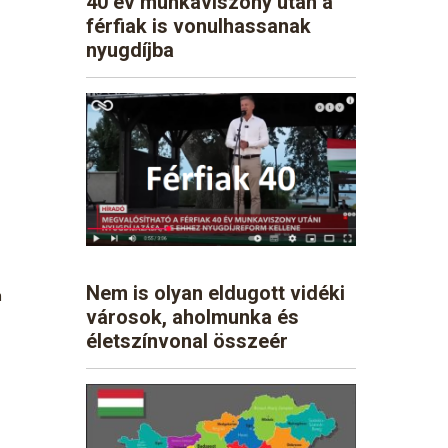
40 év munkaviszony után a
férfiak is vonulhassanak
nyugdíjba
Nem is olyan eldugott vidéki
n
városok, aholmunka és
életszínvonal összeér