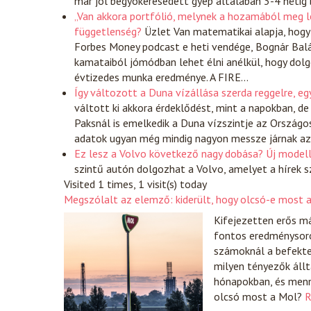
már jól begyökeresedett gyep általában 3-4 hétig
„Van akkora portfólió, melynek a hozamából meg le
függetlenség?
Üzlet
Van matematikai alapja, hogy
Forbes Money podcast e heti vendége, Bognár Balá
kamataiból jómódban lehet élni anélkül, hogy dolgoz
évtizedes munka eredménye. A FIRE…
Így változott a Duna vízállása szerda reggelre, eg
váltott ki akkora érdeklődést, mint a napokban, de
Paksnál is emelkedik a Duna vízszintje az Országo
adatok ugyan még mindig nagyon messze járnak az 
Ez lesz a Volvo következő nagy dobása? Új modell 
szintű autón dolgozhat a Volvo, amelyet a hírek s
Visited 1 times, 1 visit(s) today
Megszólalt az elemző: kiderült, hogy olcsó-e most 
Kifejezetten erős m
fontos eredménysoron
számoknál a befekte
milyen tényezők áll
hónapokban, és menny
olcsó most a Mol?
R