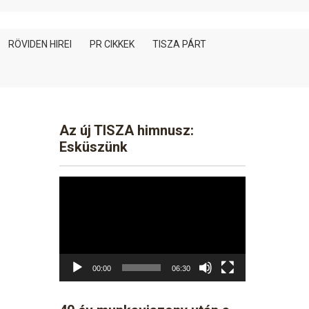
RÖVIDEN HIREI
PR CIKKEK
TISZA PÁRT
Az új TISZA himnusz:
Esküszünk
Video
Player
00:00
06:30