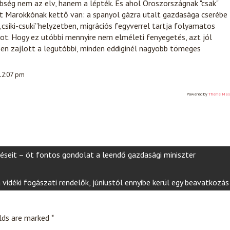
bség nem az elv, hanem a lépték. És ahol Oroszországnak "csak"
tt Marokkónak kettő van: a spanyol gázra utalt gazdasága cserébe
„csiki-csuki”helyzetben, migrációs fegyverrel tartja folyamatos
t. Hogy ez utóbbi mennyire nem elméleti fenyegetés, azt jól
éppen zajlott a legutóbbi, minden eddiginél nagyobb tömeges
 12:07 pm
Powered by
Theme Mas
déseit – öt fontos gondolat a leendő gazdasági miniszter
 vidéki fogászati rendelők, júniustól ennyibe kerül egy beavatkozás
elds are marked
*