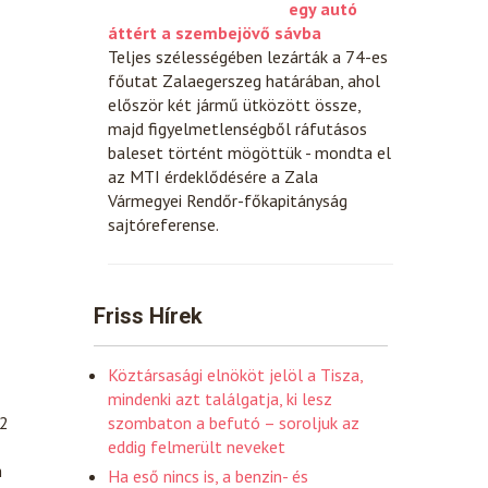
egy autó
áttért a szembejövő sávba
Teljes szélességében lezárták a 74-es
főutat Zalaegerszeg határában, ahol
először két jármű ütközött össze,
majd figyelmetlenségből ráfutásos
baleset történt mögöttük - mondta el
az MTI érdeklődésére a Zala
Vármegyei Rendőr-főkapitányság
sajtóreferense.
Friss Hírek
Köztársasági elnököt jelöl a Tisza,
mindenki azt találgatja, ki lesz
22
szombaton a befutó – soroljuk az
eddig felmerült neveket
m
Ha eső nincs is, a benzin- és