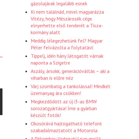
gázolajárak legalább esnek
Ki nem találnád, mivel magyarázza
Vitézy, hogy Mészárosék cége
elnyerhette első tenderét a Tisza-
kormány alatt
Meddig lélegezhetünk fel? Magyar
Péter felvázolta a folytatást
Tippelj, idén hány látogatót várnak
on
naponta a Szigetre
Aszály, ársokk, generációváltás – aki a
viharban is előre néz
Várj szombatig a tankolással! Mindkét
üzemanyag ára csökken!
Megkezdődött az új i3-as BMW
sorozatgyártása! Íme a gyárban
készült fotók!
Okosórává hajtogatható telefont
szabadalmaztatott a Motorola
A Pókember: Vadonatúj nap mellé