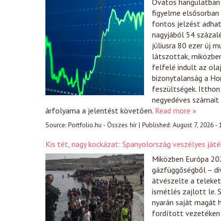
Óvatos hangulatban 
figyelme elsősorban 
fontos jelzést adha
nagyjából 54 százal
júliusra 80 ezer új 
látszottak, miközbe
felfelé indult az ol
bizonytalanság a Hor
feszültségek. Itthon
negyedéves számait a
árfolyama a jelentést követően.
Read more »
Source:
Portfolio.hu - Összes hír
|
Published:
August 7, 2026 -
Kis tét, nagy kockázat: Spanyolország veszélyes já
Miközben Európa 202
gázfüggőségből – div
átvészelte a teleket
ismétlés zajlott le.
nyarán saját magát h
fordított vezetéken