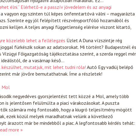
 biztonságosan nyugalmi állapotban maradhat. Ez…
het élni.” Elérhető-e a passzív jövedelem és az anyagi
 a vagyon egy szinten túl képes önfenntartóvá válni – magyarázta
zs. Szerinte egy jól felépített részvényportfólió hozamából és
ni kelljen. A teljes anyagi függetlenség elérése viszont kitartó,
yre közelebb lehet a fellélegzés
Üzlet
A Duna vízszintje rég
 joggal fürkészik sokan az adatsorokat. Mi történt? Budapestnél é
s Vízügyi Főigazgatóság tájékoztatása szerint, a szerda reggel mé
ideálistól, de a vasárnap késő…
készülhet, mutatjuk, mit lehet tudni róla!
Autó
Egy vadiúj belépő
zerint már jövőre bemutathatnak. Íme a részletek!
a Mol
ásodik negyedéves gyorsjelentést tett közzé a Mol, amely több
 is jelentősen felülmúlta a piaci várakozásokat. A puszta
tők számára még fontosabb, hogy a kiugró teljesítmény mögött
tak, ezek közül melyek maradhatnak velünk a következő
it árazott már be mindebből a piac. A legfontosabb kérdés tehát:
ead more »