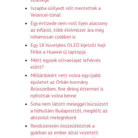
Iszapba süllyedt nőt mentettek a
Velencei-tónál
Egy évtizede nem volt ilyen alacsony
az infláció, több élelmiszer ára még
rohamosan csökken is
Egy 18 hüvelykes OLED kijelzőt hajt
félbe a Huawei új laptopja
Miért együnk olívaolajat lefekvés
előtt?
Milliárdokért vett volna egy újabb
épületet az Orbán-kormány
Brüsszelben, fine dining éttermet is
nyitottak volna benne
Soha nem látott meleggel búcsúzott
a hőhullám Budapesttől, megdőlt az
abszolút melegrekord
Rendszeresen összeütköztek a
gyárban az ember által vezetett