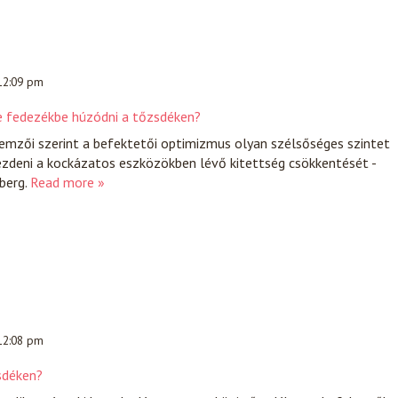
 12:09 pm
je fedezékbe húzódni a tőzsdéken?
emzői szerint a befektetői optimizmus olyan szélsőséges szintet
lkezdeni a kockázatos eszközökben lévő kitettség csökkentését -
berg.
Read more »
 12:08 pm
zsdéken?