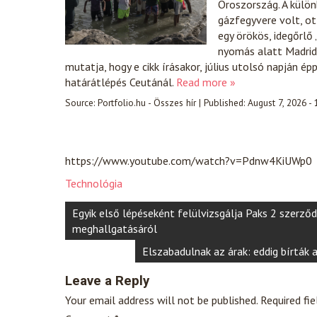
Oroszország. A külön
gázfegyvere volt, o
egy örökös, idegőrlő 
nyomás alatt Madrido
mutatja, hogy e cikk írásakor, július utolsó napján 
határátlépés Ceutánál.
Read more »
Source:
Portfolio.hu - Összes hír
|
Published:
August 7, 2026 -
https://www.youtube.com/watch?v=Pdnw4KiUWp0
Technológia
Post
Egyik első lépéseként felülvizsgálja Paks 2 szerző
navigation
meghallgatásáról
Elszabadulnak az árak: eddig bírták a
Leave a Reply
Your email address will not be published.
Required fi