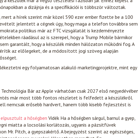
 a készülék már a végső tesztelési fázisban jár. Ehhez képest a
napokban a dizájnja és a specifikációi is többször változtak.
, mert a hírek szerint már közel 590 ezer ember fizette be a 100
 bevételt jelentett a cégnek úgy, hogy maga a telefon továbbra sem
demokrata politikus már az FTC vizsgálatát is kezdeményezte
ételekben ráadásul az is szerepel, hogy a Trump Mobile bármikor
z sem garantált, hogy a készülék minden hálózaton működni fog. A
térítik az előlegeket, de a módosított jogi szöveg alapján
lősséget.
lékeztetni egy folyamatosan alakuló marketingprojektre, mint egy
Technológia
Bár az Apple várhatóan csak 2027 első negyedévébe
lentés már most több fontos részletet is felfedett a készülékről.
dell nemcsak erősebb hardvert, hanem több kisebb fejlesztést is
r elpusztult a hőségben
Vidék
Ha a hőségben sárgul, barnul a gyep,
gni miatta a locsolási korlátozás, ugyanis a pázsitfüvek
n Mr. Pitch, a gyepszakértő. A bejegyzést szerint az egészséges,