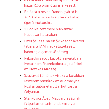
hazai ROG promóció is érkezett
Belátta a neves francia gyártó is:
2030 után is szükség lesz a belső
égésű motorokra!
11 gólya tetemére bukkantak
Kaposvár határában
Fizetős lesz, ha elsők között akarod
látni a GTA VI nagy előzetesét,
háborog a gamer közösség
Rekordbírságot kapott a nyakába a
Meta, nem finomkodott a jelzőkkel
az illetékes bíróság
Százával térnének vissza a korábban
leszerelt rendőrök az állományba,
Pósfai Gábor elárulta, hol tart a
folyamat
Stankovics Ábel: Magyarországnak
félparlamentáris rendszerre van
szüksége