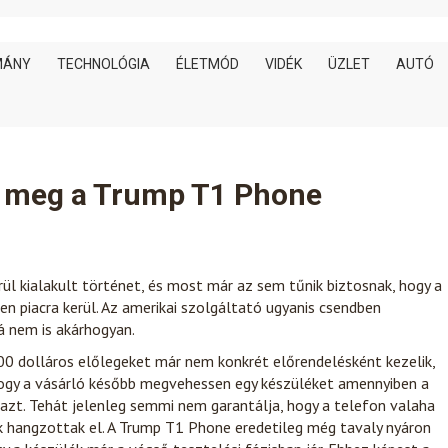
MÁNY
TECHNOLÓGIA
ÉLETMÓD
VIDÉK
ÜZLET
AUTÓ
k meg a Trump T1 Phone
ül kialakult történet, és most már az sem tűnik biztosnak, hogy a
 piacra kerül. Az amerikai szolgáltató ugyanis csendben
 nem is akárhogyan.
00 dolláros előlegeket már nem konkrét előrendelésként kezelik,
hogy a vásárló később megvehessen egy készüléket amennyiben a
 azt. Tehát jelenleg semmi nem garantálja, hogy a telefon valaha
ek hangzottak el. A Trump T1 Phone eredetileg még tavaly nyáron