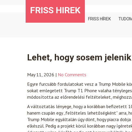
Skip
FRISS HIREK
to
content
FRISS HÍREK
TUDO
Lehet, hogy sosem jeleni
May 11, 2026
|
No Comments
Egyre furcsább fordulatokat vesz a Trump Mobile kör
sokat emlegetett Trump T1 Phone valaha ténylegesen
módosította az előrendelési feltételeket, méghozzá
A változtatás lényege, hogy a korábban befizetett 1
hanem csupán egy „feltételes lehetőségként” arra, 
Trump Mobile egyáltalán úgy dönt, hogy piacra dobja
elkészül. Pedig a projekt körül korábban nagy ígéret