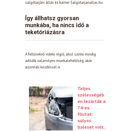
salgótarjáni állás és karrier Salgotarjanallas.hu
Így állhatsz gyorsan
munkába, ha nincs idő a
teketóriázásra
A feltörekvő vidéki régió, ahol szinte mindig
adódik valamilyen munkalehetőség, akár
azonnali kezdéssel is
Teljes
szélességéb
en lezárták a
74-es
főutat:
súlyos
baleset volt,