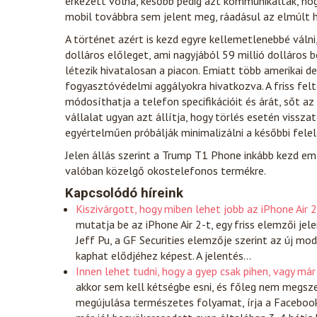
érkezett volna, később pedig azt kommunikálták, hogy
mobil továbbra sem jelent meg, ráadásul az elmúlt hó
A történet azért is kezd egyre kellemetlenebbé válni
dolláros előleget, ami nagyjából 59 millió dolláros
létezik hivatalosan a piacon. Emiatt több amerikai 
fogyasztóvédelmi aggályokra hivatkozva. A friss felt
módosíthatja a telefon specifikációit és árát, sőt a
vállalat ugyan azt állítja, hogy törlés esetén vissza
egyértelműen próbálják minimalizálni a későbbi fele
Jelen állás szerint a Trump T1 Phone inkább kezd em
valóban közelgő okostelefonos termékre.
Kapcsolódó híreink
Kiszivárgott, hogy miben lehet jobb az iPhone Air 2
mutatja be az iPhone Air 2-t, egy friss elemzői je
Jeff Pu, a GF Securities elemzője szerint az új mo
kaphat elődjéhez képest. A jelentés…
Innen lehet tudni, hogy a gyep csak pihen, vagy má
akkor sem kell kétségbe esni, és főleg nem megsze
megújulása természetes folyamat, írja a Facebooko