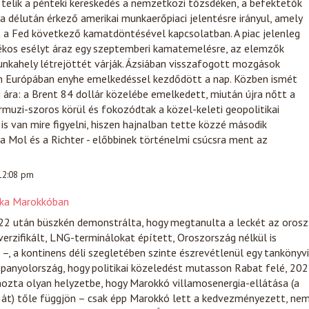
telik a pénteki kereskedés a nemzetközi tőzsdéken, a befektetők
a délután érkező amerikai munkaerőpiaci jelentésre irányul, amely
t a Fed következő kamatdöntésével kapcsolatban. A piac jelenleg
ékos esélyt áraz egy szeptemberi kamatemelésre, az elemzők
munkahely létrejöttét várják. Ázsiában visszafogott mozgások
n Európában enyhe emelkedéssel kezdődött a nap. Közben ismét
aj ára: a Brent 84 dollár közelébe emelkedett, miután újra nőtt a
muzi-szoros körül és fokozódtak a közel-keleti geopolitikai
 is van mire figyelni, hiszen hajnalban tette közzé második
 Mol és a Richter - előbbinek történelmi csúcsra ment az
 12:08 pm
téka Marokkóban
2 után büszkén demonstrálta, hogy megtanulta a leckét az orosz
erzifikált, LNG-terminálokat épített, Oroszország nélkül is
 –, a kontinens déli szegletében szinte észrevétlenül egy tankönyvi
 Spanyolország, hogy politikai közeledést mutasson Rabat felé, 20
ozta olyan helyzetbe, hogy Marokkó villamosenergia-ellátása (a
 át) tőle függjön – csak épp Marokkó lett a kedvezményezett, ne