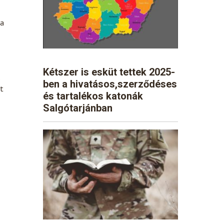
 a
Kétszer is esküt tettek 2025-
s
ben a hivatásos,szerződéses
rt
és tartalékos katonák
Salgótarjánban