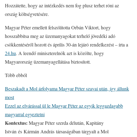
Hozzátette, hogy az intézkedés nem fog plusz terhet róni az
ország költségvetésére.
Magyar Péter emellett felszólította Orbán Viktort, hogy
hosszabbítsa meg az üzemanyagokat terhelő jövedéki adó
csökkentéséről hozott és április 30-án lejáró rendelkezést – írta a
24.hu
. A leendő miniszterelnök azt is közölte, hogy
Magyarország üzemanyagellátása biztosított.
Több ebből
Beszakadt a Mol árfolyama Magyar Péter szavai után, így állunk
most
Ezzel az elvárással ül le Magyar Péter az egyik leggazdagabb
magyarral egyeztetni
Kontextus:
Magyar Péter szerda délután, Kapitány
István és Kármán András társaságában tárgyalt a Mol