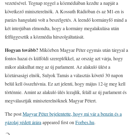
vezetésével. Tegnap reggel a közmédiában kezdte a napját a
következő miniszterelnök. A Kossuth Rádióban és az M1-en is
parázs hangulatú volt a beszélgetés. A leendő kormányfő mind a
két interjúban elmondta, hogy a kormány megalakulása után
felfüggesztik a közmédia hírszolgáltatását.
Hogyan tovább?
Miközben Magyar Péter egymás után tárgyal a
fontos hazai és külföldi szereplőkkel, az ország azt várja, hogy
mikor alakulhat meg az új parlament. Az alakuló ülést a
köztársasági elnök, Sulyok Tamás a választás követő 30 napon
belül kell összehívnia. Ez azt jelenti, hogy május 12-ig meg kell
történnie. Amint az alakuló ülés lezajlik, feláll az új parlament és
megválasztják miniszterelnöknek Magyar Pétert.
The post
Magyar Péter bejelentette, hogy mi vár a benzin és a
gázolaj védett árára
appeared first on
Forbes.hu
.