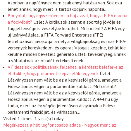
Azonban a napfénynek nem csak ennyi hatása van. Sok oka
lehet annak, hogy miért is tartózkodjunk naponta…
Bonyolult ügy egyszerűen: mi a baj azzal, hogy a FIFA eladná
a focivébét?
Üzlet
A kritikusok szerint a sportág jövője és
függetlensége is veszélybe kerülhet. Mi történt? A FIFA egy
új leányvállalat, a FIFA Forward Enterprise (FFE)
létrehozását javasolja, amely a világbajnokság és más FIFA-
versenyek kereskedelmi és operatív jogait kezelné, tehát ide
kerülne minden bevételt generáló üzleti tevékenység. Ennek
a vállalatnak az ötödét értékesítenék…
A Fidesz sok politikusának felteheti a kérdést: belefér-e az
életükbe, hogy parlamenti képviselők legyenek
Üzlet
Látványosan nem vált be az a képviselői gárda, amelyet a
Fidesz április végén a parlamentbe küldött. Mi történt?
Látványosan nem vált be az a képviselői gárda, amelyet a
Fidesz április végén a parlamentbe küldött. A 444.hu úgy
tudja, ezért az év végéig jelentősen átgyúrnák a Fidesz
parlamenti frakcióját, és várhatóan…
Visited 1 times, 1 visit(s) today
Megérkezett a hét legfontosabb adata - Nagyot ment az