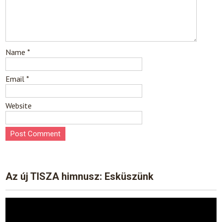
Name
*
Email
*
Website
Az új TISZA himnusz: Esküszünk
Video
Player