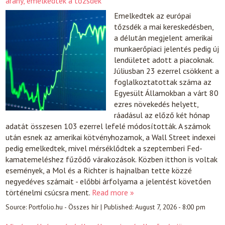
arany, emelkedtek a tőzsdék
Emelkedtek az európai
tőzsdék a mai kereskedésben,
a délután megjelent amerikai
munkaerőpiaci jelentés pedig új
lendületet adott a piacoknak.
Júliusban 23 ezerrel csökkent a
foglalkoztatottak száma az
Egyesült Államokban a várt 80
ezres növekedés helyett,
ráadásul az előző két hónap
adatát összesen 103 ezerrel lefelé módosították. A számok
után esnek az amerikai kötvényhozamok, a Wall Street indexei
pedig emelkedtek, mivel mérséklődtek a szeptemberi Fed-
kamatemeléshez fűződő várakozások. Közben itthon is voltak
események, a Mol és a Richter is hajnalban tette közzé
negyedéves számait - előbbi árfolyama a jelentést követően
történelmi csúcsra ment.
Read more »
Source:
Portfolio.hu - Összes hír
|
Published:
August 7, 2026 - 8:00 pm