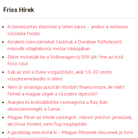
Friss Hírek
A természetes életmód is lehet káros – amikor a wellness
túlzásba fordul
Korabeli szerszámokat találtak a Dunában felfedezett
második világháborús motor táskájában
Ekkor mutatják be a Volkswagen új SUV-ját! Íme az első
fotó róla!
Esik az eső a Duna vízgyűjtőjén, akár 10-20 centis
vízszintemelkedés is lehet
Nem jó stratégia pusztán hitelből finanszírozni, de miért
félnek a magyar cégek a tőzsdére lépéstől?
Aranyba és krokodilbőrbe csomagolta a Ray-Ban
okosszemüvegét a Caviar
Magyar Péter az elnöki castingról: Három jelöltet javaslunk,
aki olvas híreket, nem fog meglepődni
A gazdaság nem bírná ki – Magyar Péternek nincsenek jó hírei