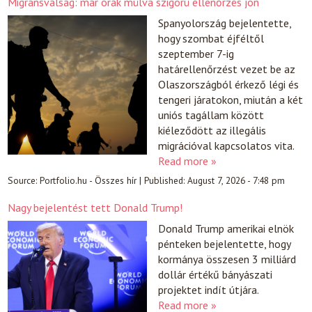
Migránsválság: már órák múlva szigorú ellenőrzés jön
Spanyolország bejelentette,
hogy szombat éjféltől
szeptember 7-ig
határellenőrzést vezet be az
Olaszországból érkező légi és
tengeri járatokon, miután a két
uniós tagállam között
kiéleződött az illegális
migrációval kapcsolatos vita.
Read more »
Source:
Portfolio.hu - Összes hír
|
Published:
August 7, 2026 - 7:48 pm
Nagy bejelentést tett Donald Trump!
Donald Trump amerikai elnök
pénteken bejelentette, hogy
kormánya összesen 3 milliárd
dollár értékű bányászati
projektet indít útjára.
Read more »