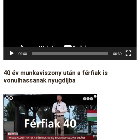
00:00
06:30
40 év munkaviszony után a férfiak is
vonulhassanak nyugdíjba