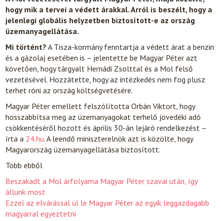
hogy mik a tervei a védett árakkal. Arról is beszélt, hogy a
jelenlegi globális helyzetben biztosított-e az ország
üzemanyagellátása.
Mi történt?
A Tisza-kormány fenntartja a védett árat a benzin
és a gázolaj esetében is – jelentette be Magyar Péter azt
követően, hogy tárgyalt Hernádi Zsolttal és a Mol felső
vezetésével. Hozzátette, hogy az intézkedés nem fog plusz
terhet róni az ország költségvetésére.
Magyar Péter emellett felszólította Orbán Viktort, hogy
hosszabbítsa meg az üzemanyagokat terhelő jövedéki adó
csökkentéséről hozott és április 30-án lejáró rendelkezést –
írta a
24.hu
. A leendő miniszterelnök azt is közölte, hogy
Magyarország üzemanyagellátása biztosított.
Több ebből
Beszakadt a Mol árfolyama Magyar Péter szavai után, így
állunk most
Ezzel az elvárással ül le Magyar Péter az egyik leggazdagabb
magyarral egyeztetni