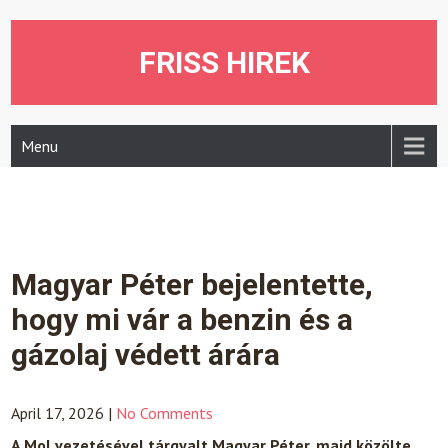
Skip
to
content
FRISS HIREK
Menu
Magyar Péter bejelentette,
hogy mi vár a benzin és a
gázolaj védett árára
April 17, 2026
|
No Comments
A Mol vezetésével tárgyalt Magyar Péter, majd közölte,