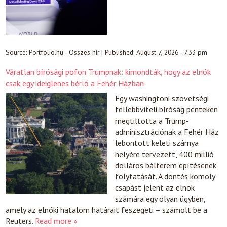
Source:
Portfolio.hu - Összes hír
|
Published:
August 7, 2026 - 7:33 pm
Váratlan bírósági pofon Trumpnak: kimondták, hogy az elnök
csak egy ideiglenes bérlő a Fehér Házban
Egy washingtoni szövetségi
fellebbviteli bíróság pénteken
megtiltotta a Trump-
adminisztrációnak a Fehér Ház
lebontott keleti szárnya
helyére tervezett, 400 millió
dolláros bálterem építésének
folytatását. A döntés komoly
csapást jelent az elnök
számára egy olyan ügyben,
amely az elnöki hatalom határait feszegeti – számolt be a
Reuters.
Read more »