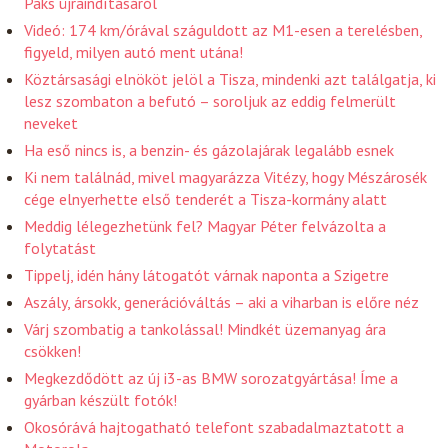
Paks újraindításáról
Videó: 174 km/órával száguldott az M1-esen a terelésben,
figyeld, milyen autó ment utána!
Köztársasági elnököt jelöl a Tisza, mindenki azt találgatja, ki
lesz szombaton a befutó – soroljuk az eddig felmerült
neveket
Ha eső nincs is, a benzin- és gázolajárak legalább esnek
Ki nem találnád, mivel magyarázza Vitézy, hogy Mészárosék
cége elnyerhette első tenderét a Tisza-kormány alatt
Meddig lélegezhetünk fel? Magyar Péter felvázolta a
folytatást
Tippelj, idén hány látogatót várnak naponta a Szigetre
Aszály, ársokk, generációváltás – aki a viharban is előre néz
Várj szombatig a tankolással! Mindkét üzemanyag ára
csökken!
Megkezdődött az új i3-as BMW sorozatgyártása! Íme a
gyárban készült fotók!
Okosórává hajtogatható telefont szabadalmaztatott a