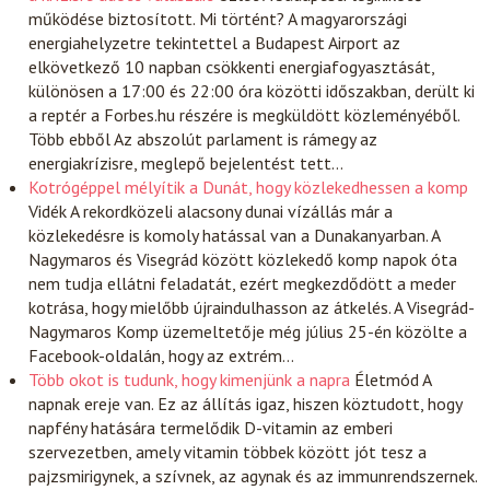
működése biztosított. Mi történt? A magyarországi
energiahelyzetre tekintettel a Budapest Airport az
elkövetkező 10 napban csökkenti energiafogyasztását,
különösen a 17:00 és 22:00 óra közötti időszakban, derült ki
a reptér a Forbes.hu részére is megküldött közleményéből.
Több ebből Az abszolút parlament is rámegy az
energiakrízisre, meglepő bejelentést tett…
Kotrógéppel mélyítik a Dunát, hogy közlekedhessen a komp
Vidék
A rekordközeli alacsony dunai vízállás már a
közlekedésre is komoly hatással van a Dunakanyarban. A
Nagymaros és Visegrád között közlekedő komp napok óta
nem tudja ellátni feladatát, ezért megkezdődött a meder
kotrása, hogy mielőbb újraindulhasson az átkelés. A Visegrád-
Nagymaros Komp üzemeltetője még július 25-én közölte a
Facebook-oldalán, hogy az extrém…
Több okot is tudunk, hogy kimenjünk a napra
Életmód
A
napnak ereje van. Ez az állítás igaz, hiszen köztudott, hogy
napfény hatására termelődik D-vitamin az emberi
szervezetben, amely vitamin többek között jót tesz a
pajzsmirigynek, a szívnek, az agynak és az immunrendszernek.