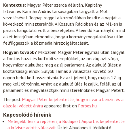
Kontextus:
Magyar Péter szerda délután, Kapitány
István és Kármán András társaságában tárgyalt a Mol
vezetésével. Tegnap reggel a közmédiában kezdte a napját a
következő miniszterelnök. A Kossuth Rádióban és az M1-en is
parázs hangulatú volt a beszélgetés. A leendő kormányfő mind
a két interjúban elmondta, hogy a kormány megalakulása után
felfüggesztik a közmédia hírszolgáltatását.
Hogyan tovább?
Miközben Magyar Péter egymás után tárgyal
a fontos hazai és külföldi szereplőkkel, az ország azt várja,
hogy mikor alakulhat meg az új parlament. Az alakuló ülést a
köztársasági elnök, Sulyok Tamás a választás követő 30
napon belül kell összehívnia. Ez azt jelenti, hogy május 12-ig
meg kell történnie. Amint az alakuló ülés lezajlik, feláll az új
parlament és megválasztják miniszterelnöknek Magyar Pétert.
The post
Magyar Péter bejelentette, hogy mi vár a benzin és a
gázolaj védett árára
appeared first on
Forbes.hu
.
Kapcsolódó híreink
Melegebb lesz a reptéren, a Budapest Airport is bejelentette
a krízisre adott válaszait
Üzlet
A budapesti légikikötő