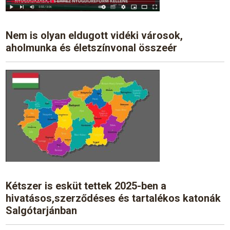
Nem is olyan eldugott vidéki városok,
aholmunka és életszínvonal összeér
Kétszer is esküt tettek 2025-ben a
hivatásos,szerződéses és tartalékos katonák
Salgótarjánban