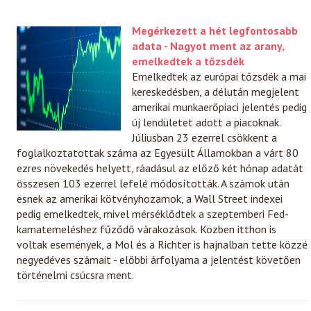
Megérkezett a hét legfontosabb
adata - Nagyot ment az arany,
emelkedtek a tőzsdék
Emelkedtek az európai tőzsdék a mai
kereskedésben, a délután megjelent
amerikai munkaerőpiaci jelentés pedig
új lendületet adott a piacoknak.
Júliusban 23 ezerrel csökkent a
foglalkoztatottak száma az Egyesült Államokban a várt 80
ezres növekedés helyett, ráadásul az előző két hónap adatát
összesen 103 ezerrel lefelé módosították. A számok után
esnek az amerikai kötvényhozamok, a Wall Street indexei
pedig emelkedtek, mivel mérséklődtek a szeptemberi Fed-
kamatemeléshez fűződő várakozások. Közben itthon is
voltak események, a Mol és a Richter is hajnalban tette közzé
negyedéves számait - előbbi árfolyama a jelentést követően
történelmi csúcsra ment.