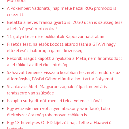
Motorola
A Pókember: Vadonatúj nap mellé hazai ROG promóció is
érkezett
Belátta a neves francia gyártó is: 2030 után is szükség lesz
a belső égésű motorokra!
11 gólya tetemére bukkantak Kaposvár határában
Fizetős lesz, ha elsők között akarod látni a GTA VI nagy
előzetesét, háborog a gamer közösség
Rekordbírságot kapott a nyakába a Meta, nem finomkodott
a jelzőkkel az illetékes bíróság
Százával térnének vissza a korábban leszerelt rendőrök az
állományba, Pósfai Gábor elárulta, hol tart a folyamat
Stankovics Ábel: Magyarországnak félparlamentáris
rendszerre van szüksége
Iszapba süllyedt nőt mentettek a Velencei-tónál
Egy évtizede nem volt ilyen alacsony az infláció, több
élelmiszer ára még rohamosan csökken is
Egy 18 hüvelykes OLED kijelzőt hajt félbe a Huawei új
laptopja