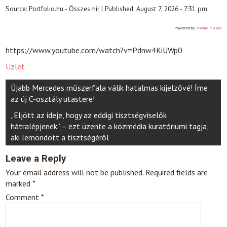
Source:
Portfolio.hu - Összes hír
|
Published:
August 7, 2026 - 7:31 pm
Powered by
Theme Mason
https://www.youtube.com/watch?v=Pdnw4KiUWp0
Üzlet
Post
Újabb Mercedes műszerfala válik hatalmas kijelzővé! Íme
navigation
az új C-osztály utastere!
„Eljött az ideje, hogy az eddigi tisztségviselők
hátralépjenek” – ezt üzente a közmédia kuratóriumi tagja,
aki lemondott a tisztségéről
Leave a Reply
Your email address will not be published.
Required fields are
marked
*
Comment
*