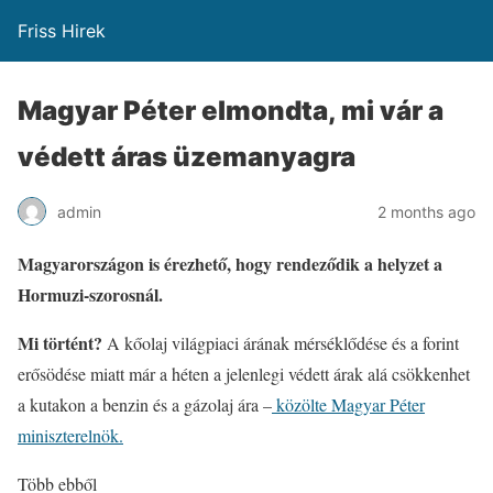
Friss Hirek
Magyar Péter elmondta, mi vár a
védett áras üzemanyagra
admin
2 months ago
Magyarországon is érezhető, hogy rendeződik a helyzet a
Hormuzi-szorosnál.
Mi történt?
A kőolaj világpiaci árának mérséklődése és a forint
erősödése miatt már a héten a jelenlegi védett árak alá csökkenhet
a kutakon a benzin és a gázolaj ára –
közölte Magyar Péter
miniszterelnök.
Több ebből