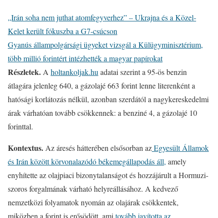
„Irán soha nem juthat atomfegyverhez” – Ukrajna és a Közel-
Kelet került fókuszba a G7-csúcson
Gyanús állampolgársági ügyeket vizsgál a Külügyminisztérium,
több millió forintért intézhették a magyar papírokat
Részletek.
A
holtankoljak.hu
adatai szerint a 95-ös benzin
átlagára jelenleg 640, a gázolajé 663 forint lenne literenként a
hatósági korlátozás nélkül, azonban szerdától a nagykereskedelmi
árak várhatóan tovább csökkennek: a benziné 4, a gázolajé 10
forinttal.
Kontextus.
Az áresés hátterében elsősorban az
Egyesült Államok
és Irán között körvonalazódó békemegállapodás áll,
amely
enyhítette az olajpiaci bizonytalanságot és hozzájárult a Hormuzi-
szoros forgalmának várható helyreállásához. A kedvező
nemzetközi folyamatok nyomán az olajárak csökkentek,
miközben a forint is erősödött, ami
tovább javította az