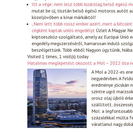
Itt a vége: nem lesz több kizárólag belső égésű
mutat be új, tisztán belső égésű motoros autót a
közeljövőben a kínai márkáktól!
„Nem lett több rossz ember azért, mert a bitcoint 
cégként kaptak uniós engedélyt
Üzlet
A Magyar Ne
kriptoeszköz-szolgáltató, amely az Európai Unió e
engedély megszerzéséről, hamarosan induló szolgált
beszélgettünk. Több ebből Nagyon úgy tűnik, hiába
Visited 1 times, 1 visit(s) today
Hatalmas meglepetést okozott a Mol – 2022 óta ne
A Mol a 2022-es ener
negyedévben. A fel
eredménye jócskán m
szintre ugró marzso
orosz olaj újbóli ér
szállított, összess
Mol: a legfontosabb
százalékkal múlta f
váratlanul nagy dobá