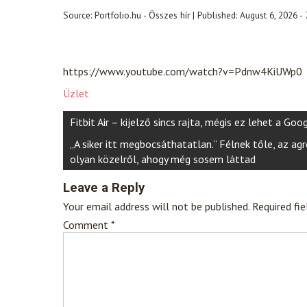
Source:
Portfolio.hu - Összes hír
|
Published:
August 6, 2026 -
https://www.youtube.com/watch?v=Pdnw4KiUWp0
Üzlet
Post
Fitbit Air – kijelző sincs rajta, mégis ez lehet a G
navigation
„A siker itt megbocsáthatatlan.” Félnek tőle, az ag
olyan közelről, ahogy még sosem láttad
Leave a Reply
Your email address will not be published.
Required fi
Comment
*