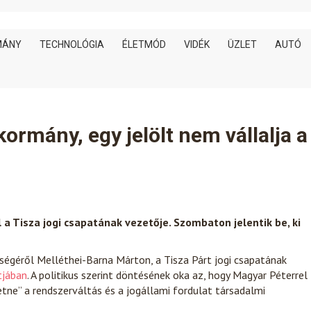
MÁNY
TECHNOLÓGIA
ÉLETMÓD
VIDÉK
ÜZLET
AUTÓ
ormány, egy jelölt nem vállalja a
 a Tisza jogi csapatának vezetője. Szombaton jelentik be, ki
ségéről Melléthei-Barna Márton, a Tisza Párt jogi csapatának
tjában
. A politikus szerint döntésének oka az, hogy Magyar Péterrel
etne” a rendszerváltás és a jogállami fordulat társadalmi