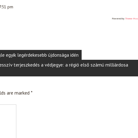
 7:51 pm
Powered by
Theme Mas
oogle egyik legérdekesebb újdonsága idén
resszív terjeszkedés a védjegye: a régió első számú milliárdosa
elds are marked
*