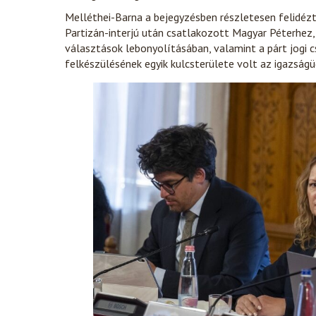
Melléthei-Barna a bejegyzésben részletesen felidéz
Partizán-interjú után csatlakozott Magyar Péterhez,
választások lebonyolításában, valamint a párt jogi c
felkészülésének egyik kulcsterülete volt az igazság