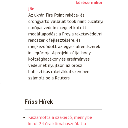
kérése mikor
jön
Az ukrán Fire Point rakéta- és
dróngyártó vállalat több mint tucatnyi
európai védelmi céggel kötött
megállapodást a Freyja rakétavédelmi
rendszer kifejlesztésére, és
megkezdődött az egyes alrendszerek
integrációja. A projekt célja, hogy
költséghatékony és eredményes
védelmet nyújtson az orosz
ballisztikus rakétákkal szemben -
s
számolt be a Reuters.
d
Friss Hírek
Kiszámolta a szakértő, mennyibe
kerül 24 óra klímahasználat a