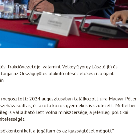
ési frakcióvezetõje, valamint Velkey György László (b) és
 tagjai az Országgyûlés alakuló ülését elõkészítõ újabb
án.
 is megosztott: 2024 augusztusában találkozott újra Magyar Péter
sszeházasodtak, és azóta közös gyermekük is született. Melléthei-
leg is vállalható lett volna minisztersége, a jelenlegi politikai
hitelességét.
csökkenteni kell a jogállam és az igazságtétel mögött”