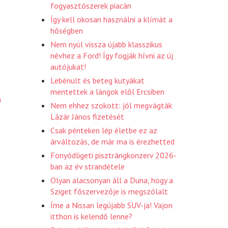
fogyasztószerek piacán
Így kell okosan használni a klímát a
hőségben
Nem nyúl vissza újabb klasszikus
névhez a Ford! Így fogják hívni az új
autójukat!
Lebénult és beteg kutyákat
mentettek a lángok elől Ercsiben
n
Nem ehhez szokott: jól megvágták
Lázár János fizetését
Csak pénteken lép életbe ez az
árváltozás, de már ma is érezhetted
Fonyódligeti pisztrángkonzerv 2026-
ban az év strandétele
Olyan alacsonyan áll a Duna, hogy a
Sziget főszervezője is megszólalt
Íme a Nissan legújabb SUV-ja! Vajon
itthon is kelendő lenne?