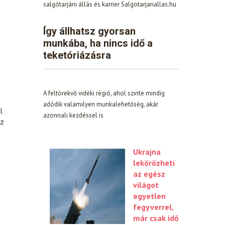
salgótarjáni állás és karrier Salgotarjanallas.hu
Így állhatsz gyorsan
munkába, ha nincs idő a
teketóriázásra
A feltörekvő vidéki régió, ahol szinte mindig
adódik valamilyen munkalehetőség, akár
l
azonnali kezdéssel is
Az
Ukrajna
lekörözheti
az egész
világot
egyetlen
fegyverrel,
már csak idő