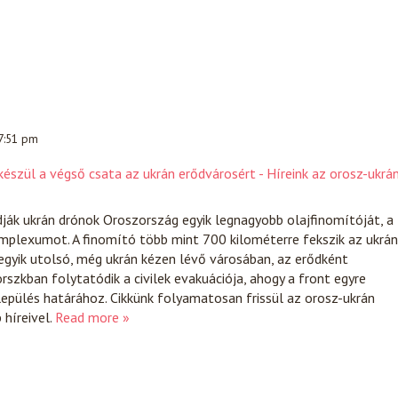
 7:51 pm
észül a végső csata az ukrán erődvárosért - Híreink az orosz-ukrá
ják ukrán drónok Oroszország egyik legnagyobb olajfinomítóját, a
mplexumot. A finomító több mint 700 kilométerre fekszik az ukrán
egyik utolsó, még ukrán kézen lévő városában, az erődként
szkban folytatódik a civilek evakuációja, ahogy a front egyre
lepülés határához. Cikkünk folyamatosan frissül az orosz-ukrán
híreivel.
Read more »