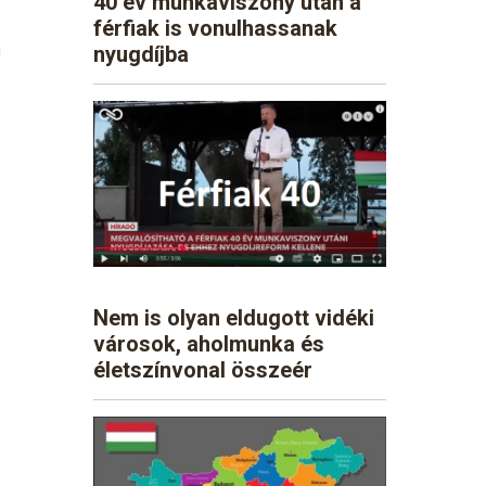
40 év munkaviszony után a
férfiak is vonulhassanak
i
nyugdíjba
Nem is olyan eldugott vidéki
városok, aholmunka és
életszínvonal összeér