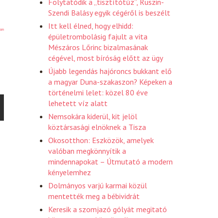
Folytatódik a „tisztítótűz”, Ruszin-
Szendi Balásy egyik cégéről is beszélt
Itt kell élned, hogy elhidd:
on
épületrombolásig fajult a vita
Mészáros Lőrinc bizalmasának
cégével, most bíróság előtt az ügy
Újabb legendás hajóroncs bukkant elő
a magyar Duna-szakaszon? Képeken a
történelmi lelet: közel 80 éve
lehetett víz alatt
Nemsokára kiderül, kit jelöl
köztársasági elnöknek a Tisza
Okosotthon: Eszközök, amelyek
valóban megkönnyítik a
mindennapokat – Útmutató a modern
kényelemhez
Dolmányos varjú karmai közül
mentették meg a bébividrát
Keresik a szomjazó gólyát megitató