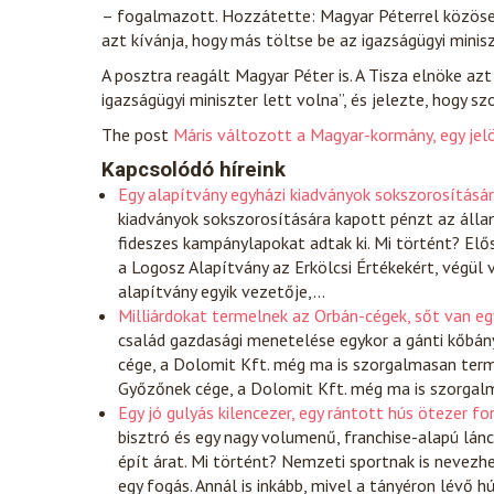
– fogalmazott. Hozzátette: Magyar Péterrel közösen
azt kívánja, hogy más töltse be az igazságügyi minisz
A posztra reagált Magyar Péter is. A Tisza elnöke azt 
igazságügyi miniszter lett volna”, és jelezte, hogy sz
The post
Máris változott a Magyar-kormány, egy jelö
Kapcsolódó híreink
Egy alapítvány egyházi kiadványok sokszorosításár
kiadványok sokszorosítására kapott pénzt az állam
fideszes kampánylapokat adtak ki. Mi történt? El
a Logosz Alapítvány az Erkölcsi Értékekért, végül 
alapítvány egyik vezetője,…
Milliárdokat termelnek az Orbán-cégek, sőt van egy
család gazdasági menetelése egykor a gánti kőbán
cége, a Dolomit Kft. még ma is szorgalmasan terme
Győzőnek cége, a Dolomit Kft. még ma is szorgalma
Egy jó gulyás kilencezer, egy rántott hús ötezer fo
bisztró és egy nagy volumenű, franchise-alapú lán
épít árat. Mi történt? Nemzeti sportnak is nevez
egy fogás. Annál is inkább, mivel a tányéron lévő h