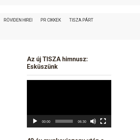
RÖVIDEN HIREI
PR CIKKEK
TISZA PÁRT
Az új TISZA himnusz:
Esküszünk
Video
Player
00:00
06:30