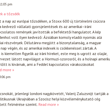
 11:05 pm
ek a tőzsdék
t a nap az európai tőzsdéken, a Stoxx 600 új történelmi csúcsra
 kedvező vállalati gyorsjelentések és az amerikai–iráni
csolatos remények javították a befektetői hangulatot. A kép
enhol volt ilyen kedvező: Ázsiában komoly eladói nyomás alá
iai részvények. Délutánra megjött a bizonytalanság, a magyar
nap végén, és az amerikai indexek is csökkenéssel zártak. A
s kiemelten figyelik az iráni híreket, este meg is ugrott az olajár,
tervezet látott napvilágot a Hormuzi-szorosról, és a holnapi amerik
lőtt is kivárnak, ami a Feddel kapcsolatos várakozásokat
d more »
 8:06 pm
snokát, jelenlegi londoni nagykövetét, Valerij Zaluzsnijt tartják a
itikusnak Ukrajnában a Szocisz helyi közvéleménykutató cég
tett felmérése szerint.
Read more »