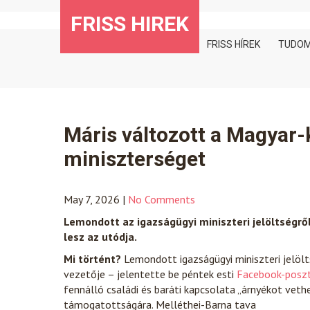
Skip
FRISS HIREK
to
content
FRISS HÍREK
TUDO
Máris változott a Magyar-k
miniszterséget
May 7, 2026
|
No Comments
Lemondott az igazságügyi miniszteri jelöltségről
lesz az utódja.
Mi történt?
Lemondott igazságügyi miniszteri jelölt
vezetője – jelentette be péntek esti
Facebook-posz
fennálló családi és baráti kapcsolata „árnyékot veth
támogatottságára. Melléthei-Barna tava