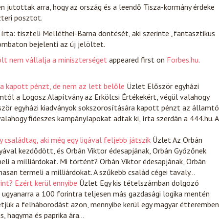
 jutottak arra, hogy az ország és a leendő Tisza-kormány érdeke
teri posztot.
írta: tiszteli Melléthei-Barna döntését, aki szerinte „fantasztikus
ombaton bejelenti az új jelöltet.
lt nem vállalja a miniszterséget
appeared first on
Forbes.hu
.
a kapott pénzt, de nem az lett belőle
Üzlet
Először egyházi
tól a Logosz Alapítvány az Erkölcsi Értékekért, végül valahogy
őször egyházi kiadványok sokszorosítására kapott pénzt az államtó
valahogy fideszes kampánylapokat adtak ki, írta szerdán a 444.hu. 
 családtag, aki még egy ligával feljebb játszik
Üzlet
Az Orbán
yával kezdődött, és Orbán Viktor édesapjának, Orbán Győzőnek
li a milliárdokat. Mi történt? Orbán Viktor édesapjának, Orbán
san termeli a milliárdokat. A szűkebb család cégei tavaly…
rint? Ezért kerül ennyibe
Üzlet
Egy kis tételszámban dolgozó
c ugyanarra a 100 forintra teljesen más gazdasági logika mentén
hetjük a felháborodást azon, mennyibe kerül egy magyar étteremben
ús, hagyma és paprika ára…