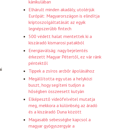
kánikulában
Elhárult minden akadály, utolérjük
Európát: Magyarországon is elindítja
kriptoszolgáltatását az egyik
legnépszerűbb fintech
500 védett halat mentettek ki a
kiszáradó kismarosi patakból
Energiaválság: nagy bejelentés
érkezett Magyar Pétertől, ez vár ránk
péntektől
ai
Tippek a zsíros arcbőr ápolásához
Megállította egy utas a helyközi
buszt, hogy segíteni tudjon a
hőségben összeesett kutyán
Elképesztő videófelvétel mutatja
meg, mekkora a különbség az áradó
és a kiszáradó Duna között
Magasabb sebességbe kapcsol a
magyar gyógyszergyár a