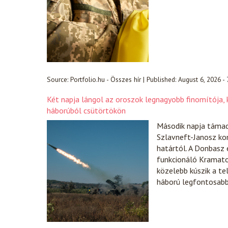
Source:
Portfolio.hu - Összes hír
|
Published:
August 6, 2026 -
Két napja lángol az oroszok legnagyobb finomítója, k
háborúból csütörtökön
Második napja támad
Szlavneft-Janosz ko
határtól. A Donbasz 
funkcionáló Kramator
közelebb kúszik a te
háború legfontosabb 