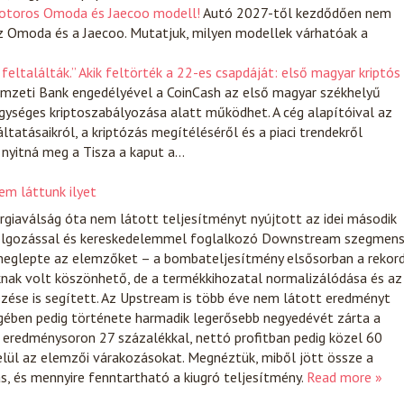
 motoros Omoda és Jaecoo modell!
Autó
2027-től kezdődően nem
z Omoda és a Jaecoo. Mutatjuk, milyen modellek várhatóak a
feltalálták.” Akik feltörték a 22-es csapdáját: első magyar kriptós
mzeti Bank engedélyével a CoinCash az első magyar székhelyű
gységes kriptoszabályozása alatt működhet. A cég alapítóival az
atásaikról, a kriptózás megítéléséről és a piaci trendekről
 nyitná meg a Tisza a kaput a…
m láttunk ilyet
giaválság óta nem látott teljesítményt nyújtott az idei második
dolgozással és kereskedelemmel foglalkozó Downstream szegmen
eglepte az elemzőket – a bombateljesítmény elsősorban a rekor
knak volt köszönhető, de a termékkihozatal normalizálódása és az
kezése is segített. Az Upstream is több éve nem látott eredményt
égében pedig története harmadik legerősebb negyedévét zárta a
 eredménysoron 27 százalékkal, nettó profitban pedig közel 60
elül az elemzői várakozásokat. Megnéztük, miből jött össze a
s, és mennyire fenntartható a kiugró teljesítmény.
Read more »