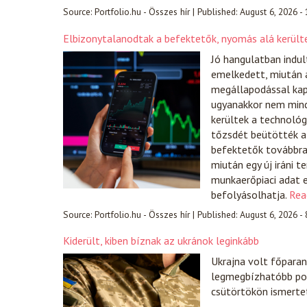
Source:
Portfolio.hu - Összes hír
|
Published:
August 6, 2026 -
Elbizonytalanodtak a befektetők, nyomás alá került
Jó hangulatban indul
emelkedett, miután a
megállapodással kap
ugyanakkor nem mind
kerültek a technológ
tőzsdét beütötték a 
befektetők továbbra i
miután egy új iráni 
munkaerőpiaci adat e
befolyásolhatja.
Rea
Source:
Portfolio.hu - Összes hír
|
Published:
August 6, 2026 -
Kiderült, kiben bíznak az ukránok leginkább
Ukrajna volt főparanc
legmegbízhatóbb pol
csütörtökön ismerte