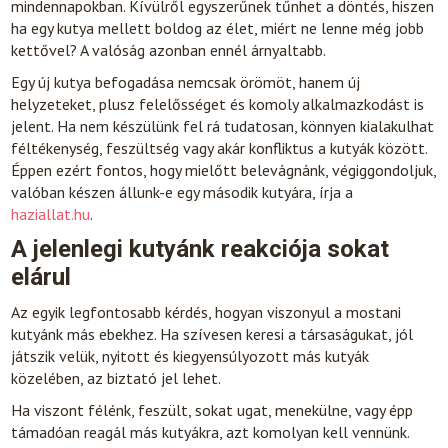
mindennapokban. Kívülről egyszerűnek tűnhet a döntés, hiszen
ha egy kutya mellett boldog az élet, miért ne lenne még jobb
kettővel? A valóság azonban ennél árnyaltabb.
Egy új kutya befogadása nemcsak örömöt, hanem új
helyzeteket, plusz felelősséget és komoly alkalmazkodást is
jelent. Ha nem készülünk fel rá tudatosan, könnyen kialakulhat
féltékenység, feszültség vagy akár konfliktus a kutyák között.
Éppen ezért fontos, hogy mielőtt belevágnánk, végiggondoljuk,
valóban készen állunk-e egy második kutyára, írja a
haziallat.hu
.
A jelenlegi kutyánk reakciója sokat
elárul
Az egyik legfontosabb kérdés, hogyan viszonyul a mostani
kutyánk más ebekhez. Ha szívesen keresi a társaságukat, jól
játszik velük, nyitott és kiegyensúlyozott más kutyák
közelében, az biztató jel lehet.
Ha viszont félénk, feszült, sokat ugat, menekülne, vagy épp
támadóan reagál más kutyákra, azt komolyan kell vennünk.