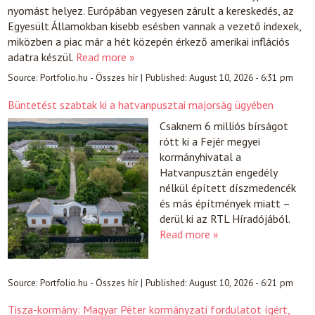
nyomást helyez. Európában vegyesen zárult a kereskedés, az
Egyesült Államokban kisebb esésben vannak a vezető indexek,
miközben a piac már a hét közepén érkező amerikai inflációs
adatra készül.
Read more »
Source:
Portfolio.hu - Összes hír
|
Published:
August 10, 2026 - 6:31 pm
Büntetést szabtak ki a hatvanpusztai majorság ügyében
Csaknem 6 milliós bírságot
rótt ki a Fejér megyei
kormányhivatal a
Hatvanpusztán engedély
nélkül épített díszmedencék
és más építmények miatt –
derül ki az RTL Híradójából.
Read more »
Source:
Portfolio.hu - Összes hír
|
Published:
August 10, 2026 - 6:21 pm
Tisza-kormány: Magyar Péter kormányzati fordulatot ígért,