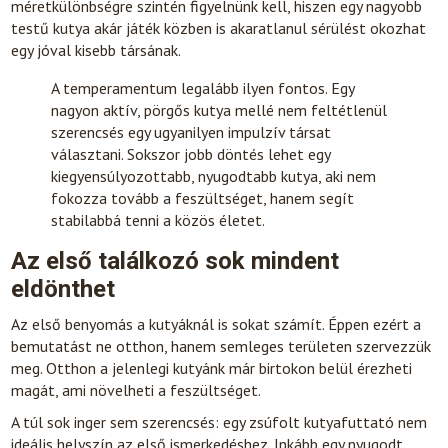
méretkülönbségre szintén figyelnünk kell, hiszen egy nagyobb
testű kutya akár játék közben is akaratlanul sérülést okozhat
egy jóval kisebb társának.
A temperamentum legalább ilyen fontos. Egy
nagyon aktív, pörgős kutya mellé nem feltétlenül
szerencsés egy ugyanilyen impulzív társat
választani. Sokszor jobb döntés lehet egy
kiegyensúlyozottabb, nyugodtabb kutya, aki nem
fokozza tovább a feszültséget, hanem segít
stabilabbá tenni a közös életet.
Az első találkozó sok mindent
eldönthet
Az első benyomás a kutyáknál is sokat számít. Éppen ezért a
bemutatást ne otthon, hanem semleges területen szervezzük
meg. Otthon a jelenlegi kutyánk már birtokon belül érezheti
magát, ami növelheti a feszültséget.
A túl sok inger sem szerencsés: egy zsúfolt kutyafuttató nem
ideális helyszín az első ismerkedéshez. Inkább egy nyugodt,