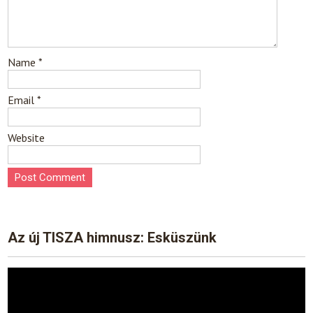
Name
*
Email
*
Website
Az új TISZA himnusz: Esküszünk
Video
Player