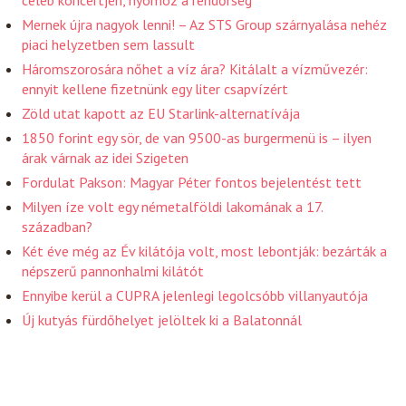
Mernek újra nagyok lenni! – Az STS Group szárnyalása nehéz
piaci helyzetben sem lassult
Háromszorosára nőhet a víz ára? Kitálalt a vízművezér:
ennyit kellene fizetnünk egy liter csapvízért
Zöld utat kapott az EU Starlink-alternatívája
1850 forint egy sör, de van 9500-as burgermenü is – ilyen
árak várnak az idei Szigeten
Fordulat Pakson: Magyar Péter fontos bejelentést tett
Milyen íze volt egy németalföldi lakomának a 17.
században?
Két éve még az Év kilátója volt, most lebontják: bezárták a
népszerű pannonhalmi kilátót
Ennyibe kerül a CUPRA jelenlegi legolcsóbb villanyautója
Új kutyás fürdőhelyet jelöltek ki a Balatonnál