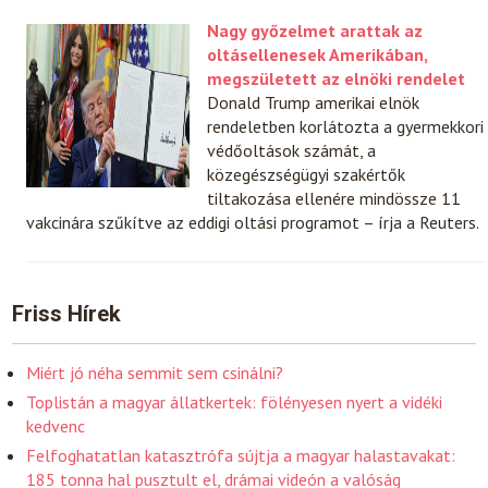
Nagy győzelmet arattak az
oltásellenesek Amerikában,
megszületett az elnöki rendelet
Donald Trump amerikai elnök
rendeletben korlátozta a gyermekkori
védőoltások számát, a
közegészségügyi szakértők
tiltakozása ellenére mindössze 11
vakcinára szűkítve az eddigi oltási programot – írja a Reuters.
Friss Hírek
Miért jó néha semmit sem csinálni?
Toplistán a magyar állatkertek: fölényesen nyert a vidéki
kedvenc
Felfoghatatlan katasztrófa sújtja a magyar halastavakat:
185 tonna hal pusztult el, drámai videón a valóság