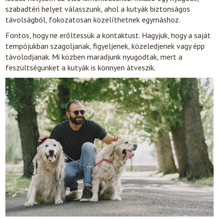
szabadtéri helyet válasszunk, ahol a kutyák biztonságos
távolságból, fokozatosan közelíthetnek egymáshoz.
Fontos, hogy ne erőltessük a kontaktust. Hagyjuk, hogy a saját
tempójukban szagoljanak, figyeljenek, közeledjenek vagy épp
távolodjanak. Mi közben maradjunk nyugodtak, mert a
feszültségünket a kutyák is könnyen átveszik.