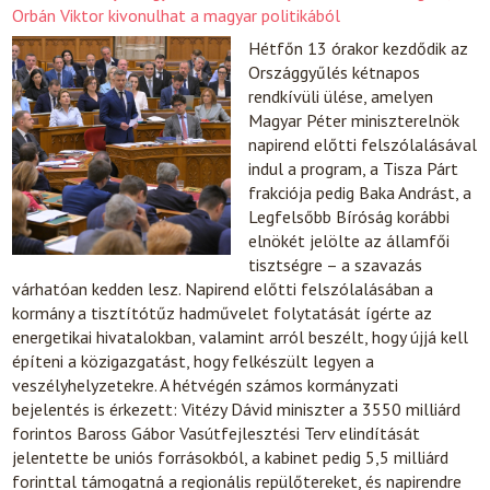
Orbán Viktor kivonulhat a magyar politikából
Hétfőn 13 órakor kezdődik az
Országgyűlés kétnapos
rendkívüli ülése, amelyen
Magyar Péter miniszterelnök
napirend előtti felszólalásával
indul a program, a Tisza Párt
frakciója pedig Baka Andrást, a
Legfelsőbb Bíróság korábbi
elnökét jelölte az államfői
tisztségre – a szavazás
várhatóan kedden lesz. Napirend előtti felszólalásában a
kormány a tisztítótűz hadművelet folytatását ígérte az
energetikai hivatalokban, valamint arról beszélt, hogy újjá kell
építeni a közigazgatást, hogy felkészült legyen a
veszélyhelyzetekre. A hétvégén számos kormányzati
bejelentés is érkezett: Vitézy Dávid miniszter a 3550 milliárd
forintos Baross Gábor Vasútfejlesztési Terv elindítását
jelentette be uniós forrásokból, a kabinet pedig 5,5 milliárd
forinttal támogatná a regionális repülőtereket, és napirendre