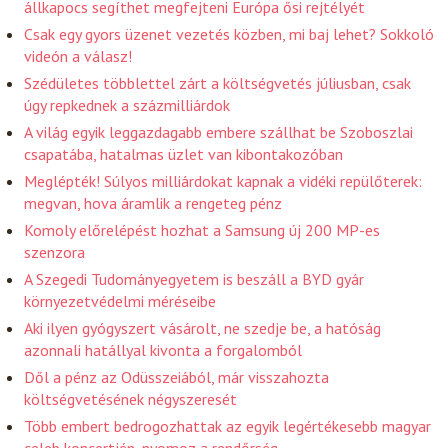
állkapocs segíthet megfejteni Európa ősi rejtélyét
Csak egy gyors üzenet vezetés közben, mi baj lehet? Sokkoló
videón a válasz!
Szédületes többlettel zárt a költségvetés júliusban, csak
úgy repkednek a százmilliárdok
A világ egyik leggazdagabb embere szállhat be Szoboszlai
csapatába, hatalmas üzlet van kibontakozóban
Meglépték! Súlyos milliárdokat kapnak a vidéki repülőterek:
megvan, hova áramlik a rengeteg pénz
Komoly előrelépést hozhat a Samsung új 200 MP-es
szenzora
A Szegedi Tudományegyetem is beszáll a BYD gyár
környezetvédelmi méréseibe
Aki ilyen gyógyszert vásárolt, ne szedje be, a hatóság
azonnali hatállyal kivonta a forgalomból
Dől a pénz az Odüsszeiából, már visszahozta
költségvetésének négyszeresét
Több embert bedrogozhattak az egyik legértékesebb magyar
celeb koncertjén, nyomoz a rendőrség