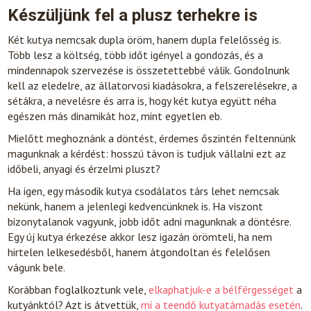
Készüljünk fel a plusz terhekre is
Két kutya nemcsak dupla öröm, hanem dupla felelősség is.
Több lesz a költség, több időt igényel a gondozás, és a
mindennapok szervezése is összetettebbé válik. Gondolnunk
kell az eledelre, az állatorvosi kiadásokra, a felszerelésekre, a
sétákra, a nevelésre és arra is, hogy két kutya együtt néha
egészen más dinamikát hoz, mint egyetlen eb.
Mielőtt meghoznánk a döntést, érdemes őszintén feltennünk
magunknak a kérdést: hosszú távon is tudjuk vállalni ezt az
időbeli, anyagi és érzelmi pluszt?
Ha igen, egy második kutya csodálatos társ lehet nemcsak
nekünk, hanem a jelenlegi kedvencünknek is. Ha viszont
bizonytalanok vagyunk, jobb időt adni magunknak a döntésre.
Egy új kutya érkezése akkor lesz igazán örömteli, ha nem
hirtelen lelkesedésből, hanem átgondoltan és felelősen
vágunk bele.
Korábban foglalkoztunk vele,
elkaphatjuk-e a bélférgességet
a
kutyánktól? Azt is átvettük,
mi a teendő kutyatámadás esetén
.