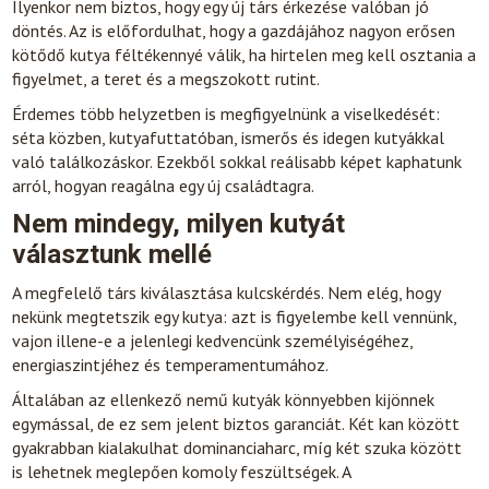
Ilyenkor nem biztos, hogy egy új társ érkezése valóban jó
döntés. Az is előfordulhat, hogy a gazdájához nagyon erősen
kötődő kutya féltékennyé válik, ha hirtelen meg kell osztania a
figyelmet, a teret és a megszokott rutint.
Érdemes több helyzetben is megfigyelnünk a viselkedését:
séta közben, kutyafuttatóban, ismerős és idegen kutyákkal
való találkozáskor. Ezekből sokkal reálisabb képet kaphatunk
arról, hogyan reagálna egy új családtagra.
Nem mindegy, milyen kutyát
választunk mellé
A megfelelő társ kiválasztása kulcskérdés. Nem elég, hogy
nekünk megtetszik egy kutya: azt is figyelembe kell vennünk,
vajon illene-e a jelenlegi kedvencünk személyiségéhez,
energiaszintjéhez és temperamentumához.
Általában az ellenkező nemű kutyák könnyebben kijönnek
egymással, de ez sem jelent biztos garanciát. Két kan között
gyakrabban kialakulhat dominanciaharc, míg két szuka között
is lehetnek meglepően komoly feszültségek. A