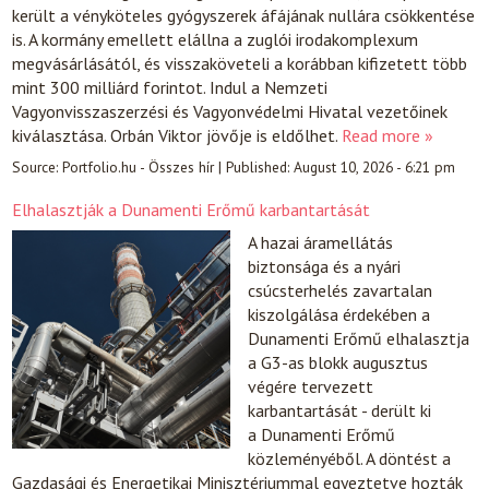
került a vényköteles gyógyszerek áfájának nullára csökkentése
is. A kormány emellett elállna a zuglói irodakomplexum
megvásárlásától, és visszaköveteli a korábban kifizetett több
mint 300 milliárd forintot. Indul a Nemzeti
Vagyonvisszaszerzési és Vagyonvédelmi Hivatal vezetőinek
kiválasztása. Orbán Viktor jövője is eldőlhet.
Read more »
Source:
Portfolio.hu - Összes hír
|
Published:
August 10, 2026 - 6:21 pm
Elhalasztják a Dunamenti Erőmű karbantartását
A hazai áramellátás
biztonsága és a nyári
csúcsterhelés zavartalan
kiszolgálása érdekében a
Dunamenti Erőmű elhalasztja
a G3-as blokk augusztus
végére tervezett
karbantartását - derült ki
a Dunamenti Erőmű
közleményéből. A döntést a
Gazdasági és Energetikai Minisztériummal egyeztetve hozták