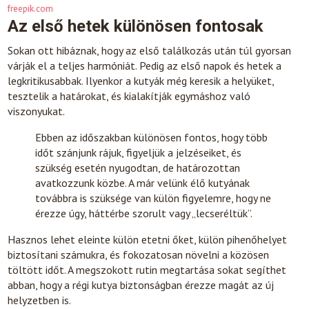
freepik.com
Az első hetek különösen fontosak
Sokan ott hibáznak, hogy az első találkozás után túl gyorsan
várják el a teljes harmóniát. Pedig az első napok és hetek a
legkritikusabbak. Ilyenkor a kutyák még keresik a helyüket,
tesztelik a határokat, és kialakítják egymáshoz való
viszonyukat.
Ebben az időszakban különösen fontos, hogy több
időt szánjunk rájuk, figyeljük a jelzéseiket, és
szükség esetén nyugodtan, de határozottan
avatkozzunk közbe. A már velünk élő kutyának
továbbra is szüksége van külön figyelemre, hogy ne
érezze úgy, háttérbe szorult vagy „lecseréltük”.
Hasznos lehet eleinte külön etetni őket, külön pihenőhelyet
biztosítani számukra, és fokozatosan növelni a közösen
töltött időt. A megszokott rutin megtartása sokat segíthet
abban, hogy a régi kutya biztonságban érezze magát az új
helyzetben is.