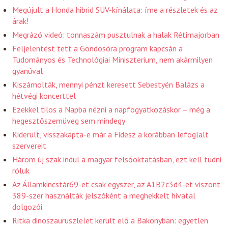
Megújult a Honda hibrid SUV-kínálata: íme a részletek és az
árak!
Megrázó videó: tonnaszám pusztulnak a halak Rétimajorban
Feljelentést tett a Gondosóra program kapcsán a
Tudományos és Technológiai Miniszterium, nem akármilyen
gyanúval
Kiszámolták, mennyi pénzt keresett Sebestyén Balázs a
hétvégi koncerttel
Ezekkel tilos a Napba nézni a napfogyatkozáskor – még a
hegesztőszemüveg sem mindegy
Kiderült, visszakapta-e már a Fidesz a korábban lefoglalt
szervereit
Három új szak indul a magyar felsőoktatásban, ezt kell tudni
róluk
Az Államkincstár69-et csak egyszer, az A1B2c3d4-et viszont
389-szer használták jelszóként a meghekkelt hivatal
dolgozói
Ritka dinoszauruszlelet került elő a Bakonyban: egyetlen