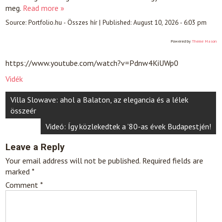
meg.
Read more »
Source:
Portfolio.hu - Összes hír
|
Published:
August 10, 2026 - 6:03 pm
Powered by
Theme Mason
https://www.youtube.com/watch?v=Pdnw4KiUWp0
Vidék
Post
Villa Slowave: ahol a Balaton, az elegancia és a lélek
navigation
összeér
Videó: Így közlekedtek a ’80-as évek Budapestjén!
Leave a Reply
Your email address will not be published.
Required fields are
marked
*
Comment
*