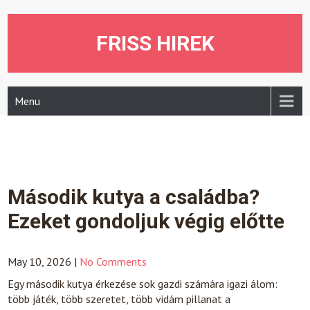
Skip
to
content
FRISS HIREK
Menu
Második kutya a családba?
Ezeket gondoljuk végig előtte
May 10, 2026
|
No Comments
Egy második kutya érkezése sok gazdi számára igazi álom:
több játék, több szeretet, több vidám pillanat a