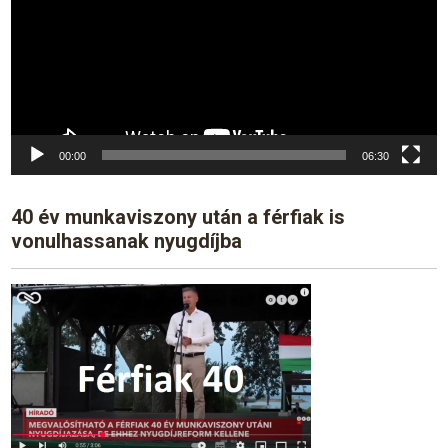
00:00
06:30
40 év munkaviszony után a férfiak is
vonulhassanak nyugdíjba