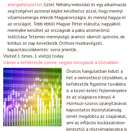
energiahelyzettel
Üzlet
Néhány weboldal és egy alkalmazás
segítségével azonnal képbe kerülhetsz azzal, hogy mennyi
villamosenergia érkezik Magyarországra, és mennyi hagyja el
az országot. Több ebből Magyar Péter elárulta, nagyjából
mennyibe kerülhet az országnak a paksi atomerőmű
leállítása Tetemes mennyiségű áramot sikerült spórolni, de
kritikus öt nap következik Otthoni munkavégzés,
kapacitáscsökkentés: sorra jelentik…
Visited 1 times, 1 visit(s) today
Iránon a befektetők szeme, vegyes mozgások a tőzsdéken
Óvatos hangulatban indult a
hét a nemzetközi tőzsdéken, a
befektetők figyelme továbbra
is a közel-keleti fejleményekre
és az olajpiacra irányul. A
Hormuzi-szoros újranyitásával
kapcsolatos bizonytalanság
ismét megdobta az olajárakat,
ami az inflációs kockázatokon
keresztül a részvénypiacokra is