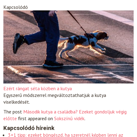
Kapcsolódó
Ezért rángat séta közben a kutya
Egyszerű módszerrel megváltoztathatjuk a kutya
viselkedését.
The post
Második kutya a családba? Ezeket gondoljuk végig
előtte
first appeared on
Sokszínű vidék
.
Kapcsolódó híreink
3+1 tipp: ezeket böngészd, ha szeretnél képben lenni az