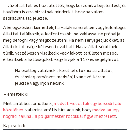
– vázolták fel, és hozzátették, hogy köszönik a bejelentést, és
továbbra is arra biztatnak mindenkit, hogy ha valami
szokatlant lát jelezze.
A bejegyzésben kiemelték, ha valaki ismeretlen vagy különleges
állattal találkozik, a legfontosabb: ne zaklassa, ne próbálja
meg befogni vagy megközelíteni. Ha nem fenyegetjük őket, az
állatok többsége békésen továbbáll. Ha az állat sérültnek
tűnik, veszélyesen viselkedik vagy lakott területen mozog,
értesítsék a hatóságokat vagy hívják a 112-es segélyhívót.
Ha esetleg valakinek sikerül lefotóznia az állatot,
és tényleg ormányos medvéről van szó, kérem
jelezze vagy írjon nekünk
– emelték ki.
Mint arról beszámoltunk,
medvét videóztak egy borsodi falu
közelében
, valamint arról is hírt adtunk, hogy
medve jár egy
nógrádi falunál, a polgármester fotókkal figyelmeztetett
.
Kapcsolódó