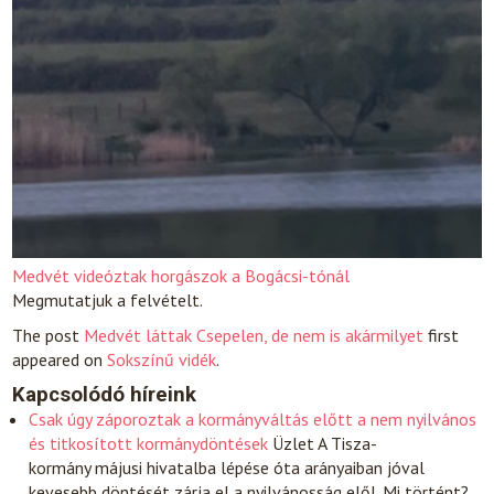
Medvét videóztak horgászok a Bogácsi-tónál
Megmutatjuk a felvételt.
The post
Medvét láttak Csepelen, de nem is akármilyet
first
appeared on
Sokszínű vidék
.
Kapcsolódó híreink
Csak úgy záporoztak a kormányváltás előtt a nem nyilvános
és titkosított kormánydöntések
Üzlet
A Tisza-
kormány májusi hivatalba lépése óta arányaiban jóval
kevesebb döntését zárja el a nyilvánosság elől. Mi történt?