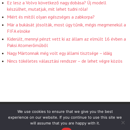
Ez lesz a Volvo következő nagy dobása? Új modell
készülhet, mutatjuk, mit lehet tudni róla!
Miért és mitől olyan egészséges a zabkorpa?
Már a bukását jósolták, most úgy tűnik, mégis megmenekül a
FIFA elnöke
Kiderült, mennyi pénzt vett ki az állam az elmúlt 16 évben a
Paksi Atomerőműből
Nagy Mártonnak még volt egy állami tisztsége – idáig
Nincs tökéletes választási rendszer – de lehet végre közös
Friss Hirek 2026 . Powered by WordPress
We use cookies to ensure that we give you the best
experience on our website. If you continue to use this site we
will assume that you are happy with it.