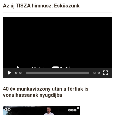
Az új TISZA himnusz: Esküszünk
Video
Player
00:00
06:30
40 év munkaviszony után a férfiak is
vonulhassanak nyugdíjba