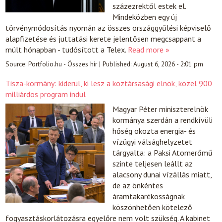
százezrektől estek el.
Mindeközben egy új
törvénymódosítás nyomán az összes országgyűlési képviselő
alapfizetése és juttatási kerete jelentősen megcsappant a
múlt hónapban - tudósított a Telex.
Read more »
Source:
Portfolio.hu - Összes hír
|
Published:
August 6, 2026 - 2:01 pm
Tisza-kormány: kiderül, ki lesz a köztársasági elnök, közel 900
milliárdos program indul
Magyar Péter miniszterelnök
kormánya szerdán a rendkívüli
hőség okozta energia- és
vízügyi válsághelyzetet
tárgyalta: a Paksi Atomerőmű
szinte teljesen leállt az
alacsony dunai vízállás miatt,
de az önkéntes
áramtakarékosságnak
köszönhetően kötelező
fogyasztáskorlátozásra egyelőre nem volt szükség. A kabinet