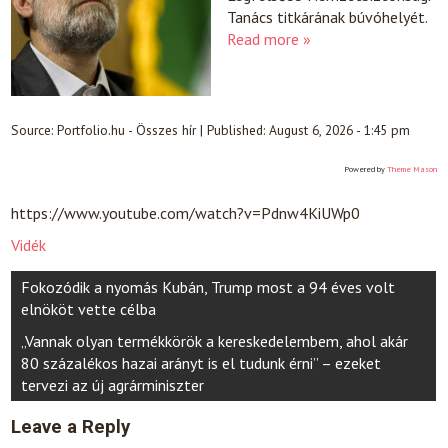
Tanács titkárának búvóhelyét.
Read more »
Source:
Portfolio.hu - Összes hír
|
Published:
August 6, 2026 - 1:45 pm
Powered by
Theme Mason
https://www.youtube.com/watch?v=Pdnw4KiUWp0
Vidék
Post
Fokozódik a nyomás Kubán, Trump most a 94 éves volt
navigation
elnököt vette célba
„Vannak olyan termékkörök a kereskedelembem, ahol akár
80 százalékos hazai arányt is el tudunk érni” – ezeket
tervezi az új agrárminiszter
Leave a Reply