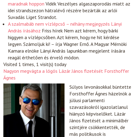
maradnak hoppon
Vidék
Veszélyes algaszaporodás miatt az
idei strandszezon hátralévő részére bezárták az arlói
Suvadás Liget Strandot.
A szalmabáb nem vízlépcső – néhány megjegyzés Lányi
András írásához
Friss hírek
Nem azt kérem, hogy bárki
higgyen a vízlépcsőben. Azt kérem, hogy ne hit kérdése
legyen. Számoljuk ki! – írja Wagner Ernő. A Magyar Mérnöki
Kamara elnöke Lányi András lapunkban megjelent írására
reagál érthetően és érvelő módon.
Visited 1 times, 1 visit(s) today
Nagyon megvágta a lógós Lázár János fizetését Forsthoffer
Ágnes
Súlyos levonásokkal büntette
Forsthoffer Ágnes házelnök a
júliusi parlamenti
szavazásokról igazolatlanul
hiányzó képviselőket. Lázár
János fizetését a minimálbér
szintjére csökkentették, de
más politikusok is