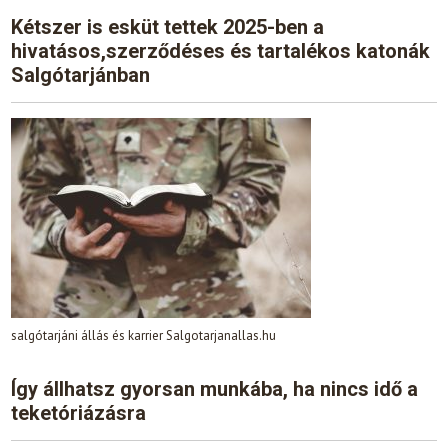
Kétszer is esküt tettek 2025-ben a
hivatásos,szerződéses és tartalékos katonák
Salgótarjánban
salgótarjáni állás és karrier Salgotarjanallas.hu
Így állhatsz gyorsan munkába, ha nincs idő a
teketóriázásra