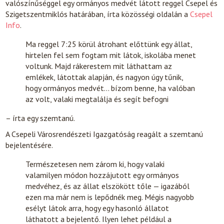
valószínűséggel egy ormányos medvét látott reggel Csepel és
Szigetszentmiklós határában, írta közösségi oldalán a
Csepel
Info
.
Ma reggel 7:25 körül átrohant előttünk egy állat,
hirtelen fel sem fogtam mit látok, iskolába menet
voltunk. Majd rákerestem mit láthattam az
emlékek, látottak alapján, és nagyon úgy tűnik,
hogy ormányos medvét… bízom benne, ha valóban
az volt, valaki megtalálja és segít befogni
– írta egy szemtanú.
A Csepeli Városrendészeti Igazgatóság reagált a szemtanú
bejelentésére.
Természetesen nem zárom ki, hogy valaki
valamilyen módon hozzájutott egy ormányos
medvéhez, és az állat elszökött tőle — igazából
ezen ma már nem is lepődnék meg. Mégis nagyobb
esélyt látok arra, hogy egy hasonló állatot
láthatott a bejelentő. Ilyen lehet például a