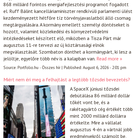
868 milliárd forintos energiafejlesztési programot fogadott
el. Ruff Bálint kancelláriaminiszter rendkívüli parlamenti ülést
kezdeményezett hétfőre tíz törvényjavaslatból álló csomag
megtárgyalására. A kormány emellett személyi döntéseket is
hozott, valamint közlekedési és környezetvédelmi
intézkedéseket készített elő, miközben a Tisza Párt már
augusztus 11-re tervezi az új köztársasági elnök
megválasztását. Szombaton dönthet a kormánypárt, ki lesz a
jelöltje, egyelőre több név is a kalapban van.
Read more »
Source:
Portfolio.hu - Összes hír
|
Published:
August 6, 2026 - 2:01 pm
Miért nem éri meg a felhajtást a legtöbb tőzsdei bevezetés?
A SpaceX júniusi tőzsdei
debütálása 86 milliárd dollár
tőkét vont be, és a
rakétagyártó cég értékét több
mint 2000 milliárd dollárra
értékelte. Mire a vállalat
augusztus 4-én a vártnál jobb
eredményekről számolt be,