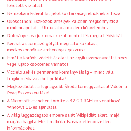
lehetett víz alatt
Nemsokára kiderül, kit jelöl köztársasági elnöknek a Tisza
Okosotthon: Eszközök, amelyek valóban megkönnyítik a
mindennapokat – Útmutató a modern kényelemhez
Dolmányos varjú karmai közül mentették meg a bébividrát
Keresik a szomjazó gólyát megitató közutast,
megköszönnék az emberséges gesztust
Ismét a korábbi védett ár alatt az egyik üzemanyag! Itt nincs
vége, újabb csökkenés várható!
Viccjelöltek és permanens kormányválság – miért vált
tragikomédiává a brit politika?
Megkezdődött a legnagyobb Škoda tömeggyártása! Videón a
Peaq összeszerelése!
A Microsoft csendben törölte a 32 GB RAM-ra vonatkozó
Windows 11-es ajánlását
A világ leggazdagabb embere saját Wikipédiát akart, majd
magára hagyta. Most milliók olvasnak ellenőrizetlen
információkat