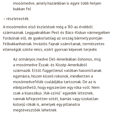
mosómedve, amely hazánkban is egyre több helyen
bukkan fel
– részletezték.
A mosómedve első észlelések még a ’80-as évekből
származnak. Leggyakrabban Pest és Bács-Kiskun vármegyében
fordulnak elő, de gyakorlatilag az ország bármely pontján
felbukkanhatnak. Inváziós fajnak számítanak, természetes
ellenségük szinte nincs, ezért gyorsan képesek terjedni.
Az ormányos medve Dél-Amerikában őshonos, míg
a mosómedve Észak- és Közép-Amerikából
származik. Ettől függetlenül valóban hasonlítanak
egymásra, hiszen közeli rokonok, mindketten a
mosómedvefélék családjába tartoznak. De az is
elképzelhető, hogy egyszerűen egy róka volt. Nem
csak a klasszikus „Vuk-színű” egyedek léteznek,
vannak kifejezetten sötét, barnás vagy szokatlan
külsejű rókák is, amelyek egy pillanatra
megtévesztőek lehetnek