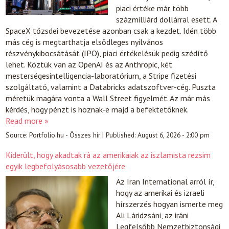
piaci értéke már több
százmilliárd dollárral esett. A
SpaceX tőzsdei bevezetése azonban csak a kezdet. Idén több
más cég is megtarthatja elsődleges nyilvános
részvénykibocsátását (IPO), piaci értékelésük pedig szédítő
lehet. Köztük van az OpenAI és az Anthropic, két
mesterségesintelligencia-laboratórium, a Stripe fizetési
szolgáltató, valamint a Databricks adatszoftver-cég. Puszta
méretük magára vonta a Wall Street figyelmét. Az már más
kérdés, hogy pénzt is hoznak-e majd a befektetőknek.
Read more »
Source:
Portfolio.hu - Összes hír
|
Published:
August 6, 2026 - 2:00 pm
Kiderült, hogy akadtak rá az amerikaiak az iszlamista rezsim
egyik legbefolyásosabb vezetőjére
Az Iran International arról ír,
hogy az amerikai és izraeli
hírszerzés hogyan ismerte meg
Ali Láridzsáni, az iráni
Legfelsőbb Nemzetbiztonsági