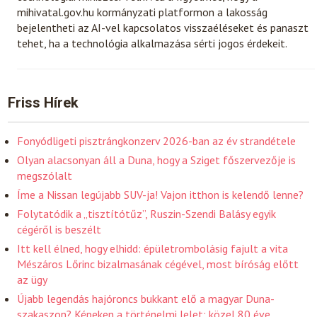
mihivatal.gov.hu kormányzati platformon a lakosság
bejelentheti az AI-vel kapcsolatos visszaéléseket és panaszt
tehet, ha a technológia alkalmazása sérti jogos érdekeit.
Friss Hírek
Fonyódligeti pisztrángkonzerv 2026-ban az év strandétele
Olyan alacsonyan áll a Duna, hogy a Sziget főszervezője is
megszólalt
Íme a Nissan legújabb SUV-ja! Vajon itthon is kelendő lenne?
Folytatódik a „tisztítótűz”, Ruszin-Szendi Balásy egyik
cégéről is beszélt
Itt kell élned, hogy elhidd: épületrombolásig fajult a vita
Mészáros Lőrinc bizalmasának cégével, most bíróság előtt
az ügy
Újabb legendás hajóroncs bukkant elő a magyar Duna-
szakaszon? Képeken a történelmi lelet: közel 80 éve