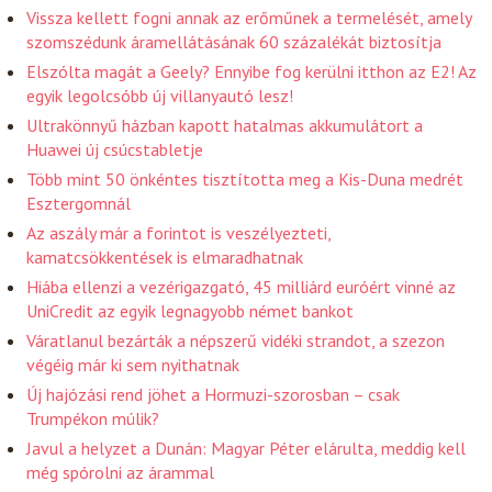
Vissza kellett fogni annak az erőműnek a termelését, amely
szomszédunk áramellátásának 60 százalékát biztosítja
Elszólta magát a Geely? Ennyibe fog kerülni itthon az E2! Az
egyik legolcsóbb új villanyautó lesz!
Ultrakönnyű házban kapott hatalmas akkumulátort a
Huawei új csúcstabletje
Több mint 50 önkéntes tisztította meg a Kis-Duna medrét
Esztergomnál
Az aszály már a forintot is veszélyezteti,
kamatcsökkentések is elmaradhatnak
Hiába ellenzi a vezérigazgató, 45 milliárd euróért vinné az
UniCredit az egyik legnagyobb német bankot
Váratlanul bezárták a népszerű vidéki strandot, a szezon
végéig már ki sem nyithatnak
Új hajózási rend jöhet a Hormuzi-szorosban – csak
Trumpékon múlik?
Javul a helyzet a Dunán: Magyar Péter elárulta, meddig kell
még spórolni az árammal