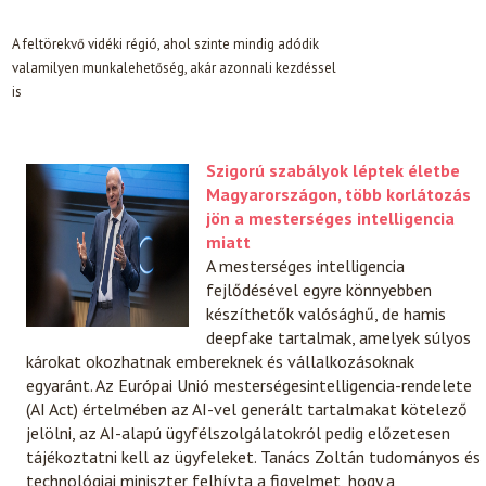
A feltörekvő vidéki régió, ahol szinte mindig adódik
valamilyen munkalehetőség, akár azonnali kezdéssel
is
Szigorú szabályok léptek életbe
Magyarországon, több korlátozás
jön a mesterséges intelligencia
miatt
A mesterséges intelligencia
fejlődésével egyre könnyebben
készíthetők valósághű, de hamis
deepfake tartalmak, amelyek súlyos
károkat okozhatnak embereknek és vállalkozásoknak
egyaránt. Az Európai Unió mesterségesintelligencia-rendelete
(AI Act) értelmében az AI-vel generált tartalmakat kötelező
jelölni, az AI-alapú ügyfélszolgálatokról pedig előzetesen
tájékoztatni kell az ügyfeleket. Tanács Zoltán tudományos és
technológiai miniszter felhívta a figyelmet, hogy a