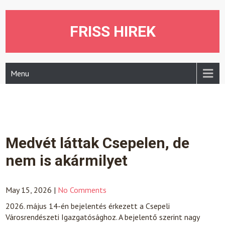
Skip
to
content
FRISS HIREK
Menu
Medvét láttak Csepelen, de
nem is akármilyet
May 15, 2026
|
No Comments
2026. május 14-én bejelentés érkezett a Csepeli
Városrendészeti Igazgatósághoz. A bejelentő szerint nagy