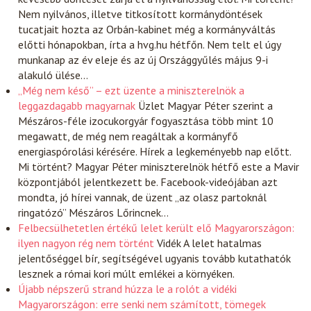
Nem nyilvános, illetve titkosított kormánydöntések
tucatjait hozta az Orbán-kabinet még a kormányváltás
előtti hónapokban, írta a hvg.hu hétfőn. Nem telt el úgy
munkanap az év eleje és az új Országgyűlés május 9-i
alakuló ülése…
„Még nem késő” – ezt üzente a miniszterelnök a
leggazdagabb magyarnak
Üzlet
Magyar Péter szerint a
Mészáros-féle izocukorgyár fogyasztása több mint 10
megawatt, de még nem reagáltak a kormányfő
energiaspórolási kérésére. Hírek a legkeményebb nap előtt.
Mi történt? Magyar Péter miniszterelnök hétfő este a Mavir
központjából jelentkezett be. Facebook-videójában azt
mondta, jó hírei vannak, de üzent „az olasz partoknál
ringatózó” Mészáros Lőrincnek…
Felbecsülhetetlen értékű lelet került elő Magyarországon:
ilyen nagyon rég nem történt
Vidék
A lelet hatalmas
jelentőséggel bír, segítségével ugyanis tovább kutathatók
lesznek a római kori múlt emlékei a környéken.
Újabb népszerű strand húzza le a rolót a vidéki
Magyarországon: erre senki nem számított, tömegek