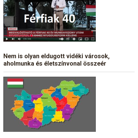
Nem is olyan eldugott vidéki városok,
aholmunka és életszínvonal összeér