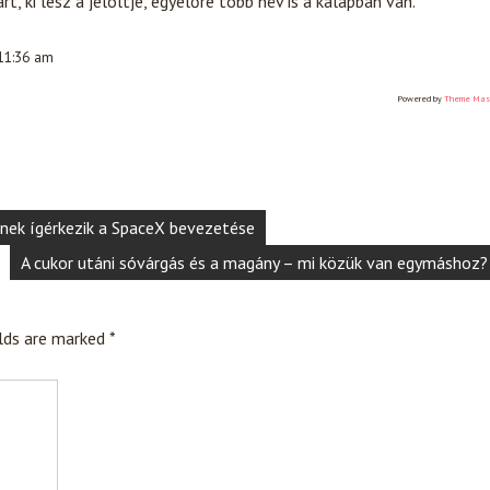
, ki lesz a jelöltje, egyelőre több név is a kalapban van.
 11:36 am
Powered by
Theme Mas
nek ígérkezik a SpaceX bevezetése
A cukor utáni sóvárgás és a magány – mi közük van egymáshoz?
elds are marked
*