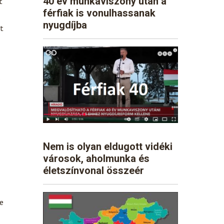
40 év munkaviszony után a
t
férfiak is vonulhassanak
nyugdíjba
t
Nem is olyan eldugott vidéki
városok, aholmunka és
életszínvonal összeér
de