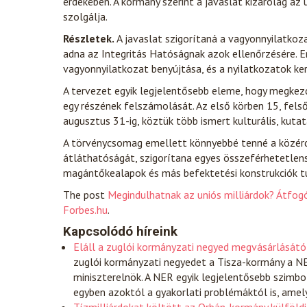
érdekében. A kormány szerint a javaslat kizárólag az
szolgálja.
Részletek.
A javaslat szigorítaná a vagyonnyilatko
adna az Integritás Hatóságnak azok ellenőrzésére. 
vagyonnyilatkozat benyújtása, és a nyilatkozatok ke
A tervezet egyik legjelentősebb eleme, hogy megke
egy részének felszámolását. Az első körben 15, fel
augusztus 31-ig, köztük több ismert kulturális, kutat
A törvénycsomag emellett könnyebbé tenné a közérd
átláthatóságát, szigorítana egyes összeférhetetlens
magántőkealapok és más befektetési konstrukciók tu
The post
Megindulhatnak az uniós milliárdok? Átfo
Forbes.hu
.
Kapcsolódó híreink
Eláll a zuglói kormányzati negyed megvásárlásátó
zuglói kormányzati negyedet a Tisza-kormány a NER
miniszterelnök. A NER egyik legjelentősebb szimbo
egyben azoktól a gyakorlati problémáktól is, ame