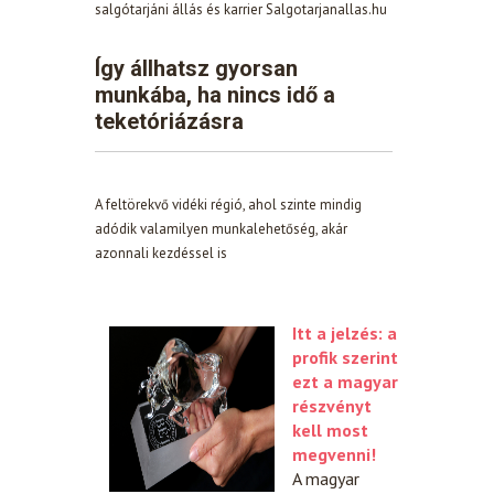
salgótarjáni állás és karrier Salgotarjanallas.hu
Így állhatsz gyorsan
munkába, ha nincs idő a
teketóriázásra
A feltörekvő vidéki régió, ahol szinte mindig
adódik valamilyen munkalehetőség, akár
azonnali kezdéssel is
Itt a jelzés: a
profik szerint
ezt a magyar
részvényt
kell most
megvenni!
A magyar