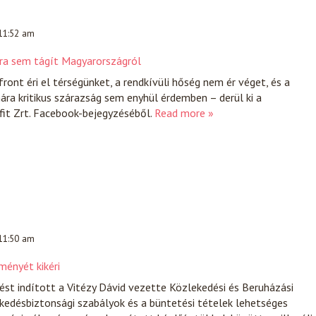
 11:52 am
bbra sem tágít Magyarországról
ront éri el térségünket, a rendkívüli hőség nem ér véget, és a
a kritikus szárazság sem enyhül érdemben – derül ki a
t Zrt. Facebook-bejegyzéséből.
Read more »
 11:50 am
ényét kikéri
st indított a Vitézy Dávid vezette Közlekedési és Beruházási
kedésbiztonsági szabályok és a büntetési tételek lehetséges