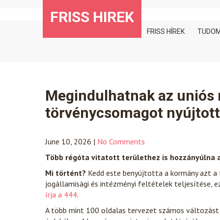
Skip
FRISS HIREK
to
content
FRISS HÍREK
TUDO
Megindulhatnak az uniós 
törvénycsomagot nyújtott
June 10, 2026
|
No Comments
Több régóta vitatott területhez is hozzányúlna 
Mi történt?
Kedd este benyújtotta a kormány azt a t
jogállamisági és intézményi feltételek teljesítése,
írja a 444
.
A több mint 100 oldalas tervezet számos változást 