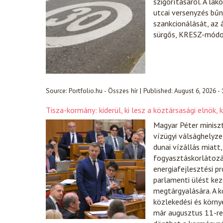
szigorításáról. A la
utcai versenyzés bűn
szankcionálását, az
sürgős, KRESZ-módos
Source:
Portfolio.hu - Összes hír
|
Published:
August 6, 2026 -
Tisza-kormány: kiderül, ki lesz a köztársasági elnök,
Magyar Péter miniszt
vízügyi válsághelyze
dunai vízállás miat
fogyasztáskorlátozás
energiafejlesztési p
parlamenti ülést ke
megtárgyalására. A 
közlekedési és körny
már augusztus 11-re