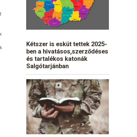
t
k
Kétszer is esküt tettek 2025-
s
ben a hivatásos,szerződéses
és tartalékos katonák
Salgótarjánban