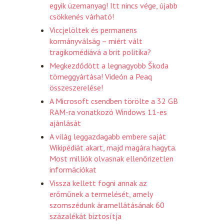
egyik üzemanyag! Itt nincs vége, újabb
csökkenés várható!
Viccjelöltek és permanens
kormányválság – miért vált
tragikomédiává a brit politika?
Megkezdődött a legnagyobb Škoda
tömeggyártása! Videón a Peaq
összeszerelése!
A Microsoft csendben törölte a 32 GB
RAM-ra vonatkozó Windows 11-es
ajánlását
A világ leggazdagabb embere saját
Wikipédiát akart, majd magára hagyta.
Most milliók olvasnak ellenőrizetlen
információkat
Vissza kellett fogni annak az
erőműnek a termelését, amely
szomszédunk áramellátásának 60
százalékát biztosítja