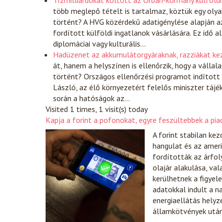
Tízmilliárdokat költött az Orbán-kormány külföldi 
több meglepő tételt is tartalmaz, köztük egy olya
történt? A HVG közérdekű adatigénylése alapján a
fordított külföldi ingatlanok vásárlására. Ez idő 
diplomáciai vagy kulturális…
Hadüzenet az akkumulátorgyáraknak, razziákat k
át, hanem a helyszínen is ellenőrzik, hogy a váll
történt? Országos ellenőrzési programot indítot
László, az élő környezetért felelős miniszter tájé
során a hatóságok az…
Visited 1 times, 1 visit(s) today
Kapja a forint a pofonokat, egyre feszültebbek a pia
A forint stabilan ke
hangulat és az ameri
fordították az árfol
olajár alakulása, va
kerülhetnek a figyel
adatokkal indult a n
energiaellátás helyz
államkötvények után