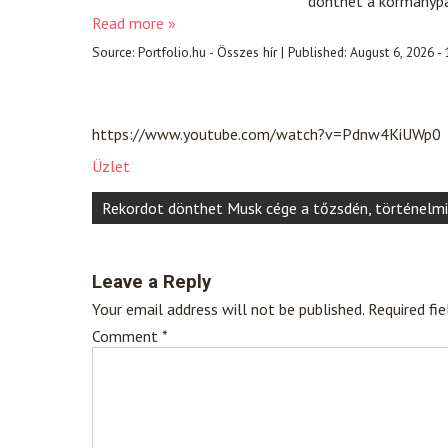
dönthet a kormánypárt
Read more »
Source:
Portfolio.hu - Összes hír
|
Published:
August 6, 2026 -
https://www.youtube.com/watch?v=Pdnw4KiUWp0
Üzlet
Post
Rekordot dönthet Musk cége a tőzsdén, történelmi
navigation
Leave a Reply
Your email address will not be published.
Required fi
Comment
*