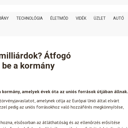
MÁNY
TECHNOLÓGIA
ÉLETMÓD
VIDÉK
ÜZLET
AUTÓ
milliárdok? Átfogó
 be a kormány
a kormány, amelyek évek óta az uniós források útjában állnak.
örvényjavaslatot, amelynek célja az Európai Unió által elvárt
 ezzel pedig az uniós forrásokhoz való hozzáférés megkönnyítése,
hozna, elsősorban az átláthatóság és az ellenőrzés erősítése