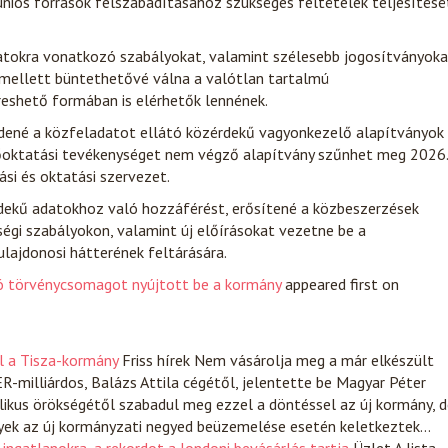
 uniós források felszabadításához szükséges feltételek teljesítésé
zatokra vonatkozó szabályokat, valamint szélesebb jogosítványoka
Emellett büntethetővé válna a valótlan tartalmú
reshető formában is elérhetők lennének.
zdené a közfeladatot ellátó közérdekű vagyonkezelő alapítványok
sőoktatási tevékenységet nem végző alapítvány szűnhet meg 2026.
ási és oktatási szervezet.
ekű adatokhoz való hozzáférést, erősítené a közbeszerzések
égi szabályokon, valamint új előírásokat vezetne be a
lajdonosi hátterének feltárására.
gó törvénycsomagot nyújtott be a kormány
appeared first on
l a Tisza-kormány
Friss hírek
Nem vásárolja meg a már elkészült
-milliárdos, Balázs Attila cégétől, jelentette be Magyar Péter
likus örökségétől szabadul meg ezzel a döntéssel az új kormány, 
lyek az új kormányzati negyed beüzemelése esetén keletkeztek…