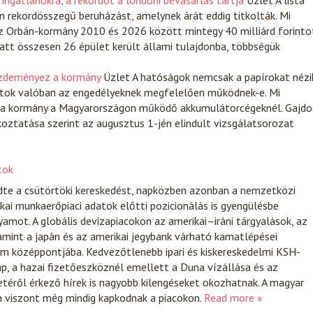
ingatlanokra, a rekordot a londoni bevásárlás tartja
Üzlet
A lista
n rekordösszegű beruházást, amelynek árát eddig titkolták. Mi
z Orbán-kormány 2010 és 2026 között mintegy 40 milliárd forinto
alatt összesen 26 épület került állami tulajdonba, többségük
ezdeményez a kormány
Üzlet
A hatóságok nemcsak a papírokat nézi
alatok valóban az engedélyeknek megfelelően működnek-e. Mi
t a kormány a Magyarországon működő akkumulátorcégeknél. Gajdo
koztatása szerint az augusztus 1-jén elindult vizsgálatsorozat
cok
zdte a csütörtöki kereskedést, napközben azonban a nemzetközi
kai munkaerőpiaci adatok előtti pozicionálás is gyengülésbe
yamot. A globális devizapiacokon az amerikai–iráni tárgyalások, az
lamint a japán és az amerikai jegybank várható kamatlépései
em középpontjába. Kedvezőtlenebb ipari és kiskereskedelmi KSH-
ap, a hazai fizetőeszköznél emellett a Duna vízállása és az
etéről érkező hírek is nagyobb kilengéseket okozhatnak. A magyar
 viszont még mindig kapkodnak a piacokon.
Read more »