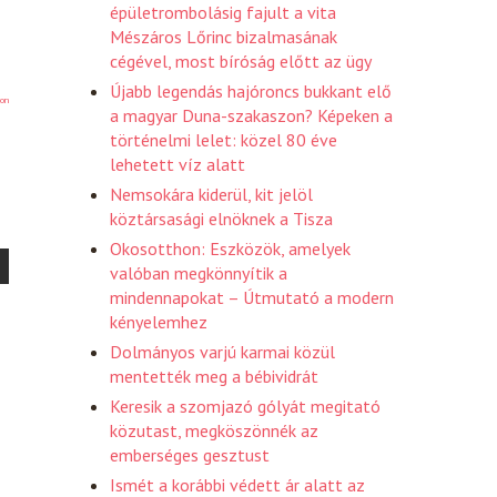
épületrombolásig fajult a vita
Mészáros Lőrinc bizalmasának
cégével, most bíróság előtt az ügy
Újabb legendás hajóroncs bukkant elő
on
a magyar Duna-szakaszon? Képeken a
történelmi lelet: közel 80 éve
lehetett víz alatt
Nemsokára kiderül, kit jelöl
köztársasági elnöknek a Tisza
Okosotthon: Eszközök, amelyek
valóban megkönnyítik a
mindennapokat – Útmutató a modern
kényelemhez
Dolmányos varjú karmai közül
mentették meg a bébividrát
Keresik a szomjazó gólyát megitató
közutast, megköszönnék az
emberséges gesztust
Ismét a korábbi védett ár alatt az