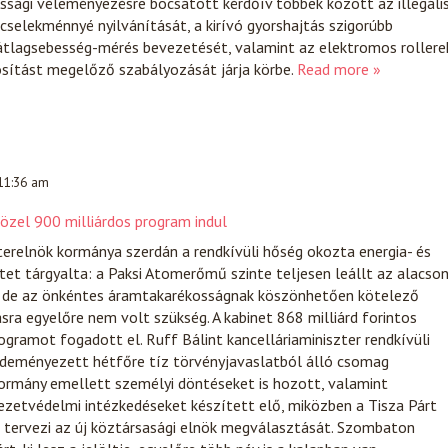
kossági véleményezésre bocsátott kérdőív többek között az illegáli
cselekménnyé nyilvánítását, a kirívó gyorshajtás szigorúbb
 átlagsebesség-mérés bevezetését, valamint az elektromos rollere
ítást megelőző szabályozását járja körbe.
Read more »
 11:36 am
 közel 900 milliárdos program indul
erelnök kormánya szerdán a rendkívüli hőség okozta energia- és
tet tárgyalta: a Paksi Atomerőmű szinte teljesen leállt az alacso
t, de az önkéntes áramtakarékosságnak köszönhetően kötelező
ra egyelőre nem volt szükség. A kabinet 868 milliárd forintos
rogramot fogadott el. Ruff Bálint kancelláriaminiszter rendkívüli
zdeményezett hétfőre tíz törvényjavaslatból álló csomag
kormány emellett személyi döntéseket is hozott, valamint
ezetvédelmi intézkedéseket készített elő, miközben a Tisza Párt
 tervezi az új köztársasági elnök megválasztását. Szombaton