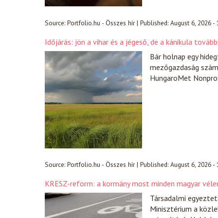
Source:
Portfolio.hu - Összes hír
|
Published:
August 6, 2026 -
Időjárás: jön a vihar és a jégeső, de a kánikula tová
Bár holnap egy hidegf
mezőgazdaság számár
HungaroMet Nonprofi
Source:
Portfolio.hu - Összes hír
|
Published:
August 6, 2026 -
KRESZ-reform: a kormány most minden magyar vélem
Társadalmi egyezteté
Minisztérium a közle