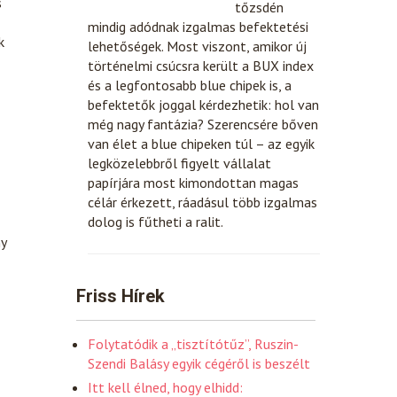
s
tőzsdén
mindig adódnak izgalmas befektetési
k
lehetőségek. Most viszont, amikor új
történelmi csúcsra került a BUX index
és a legfontosabb blue chipek is, a
befektetők joggal kérdezhetik: hol van
még nagy fantázia? Szerencsére bőven
van élet a blue chipeken túl – az egyik
legközelebbről figyelt vállalat
papírjára most kimondottan magas
célár érkezett, ráadásul több izgalmas
dolog is fűtheti a ralit.
ny
Friss Hírek
Folytatódik a „tisztítótűz”, Ruszin-
Szendi Balásy egyik cégéről is beszélt
Itt kell élned, hogy elhidd: