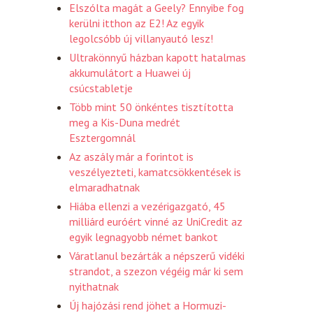
Elszólta magát a Geely? Ennyibe fog
kerülni itthon az E2! Az egyik
legolcsóbb új villanyautó lesz!
Ultrakönnyű házban kapott hatalmas
akkumulátort a Huawei új
csúcstabletje
Több mint 50 önkéntes tisztította
meg a Kis-Duna medrét
Esztergomnál
Az aszály már a forintot is
veszélyezteti, kamatcsökkentések is
elmaradhatnak
Hiába ellenzi a vezérigazgató, 45
milliárd euróért vinné az UniCredit az
egyik legnagyobb német bankot
Váratlanul bezárták a népszerű vidéki
strandot, a szezon végéig már ki sem
nyithatnak
Új hajózási rend jöhet a Hormuzi-