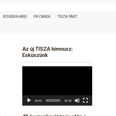
RÖVIDEN HIREI
PR CIKKEK
TISZA PÁRT
Az új TISZA himnusz:
Esküszünk
Video
Player
00:00
06:30