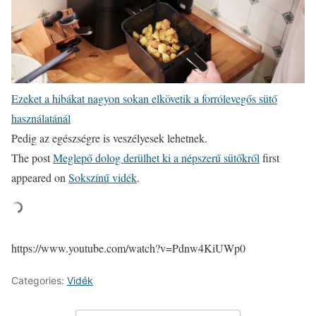
Ezeket a hibákat nagyon sokan elkövetik a forrólevegős sütő
használatánál
Pedig az egészségre is veszélyesek lehetnek.
The post
Meglepő dolog derülhet ki a népszerű sütőkről
first
appeared on
Sokszínű vidék
.
https://www.youtube.com/watch?v=Pdnw4KiUWp0
Categories:
Vidék