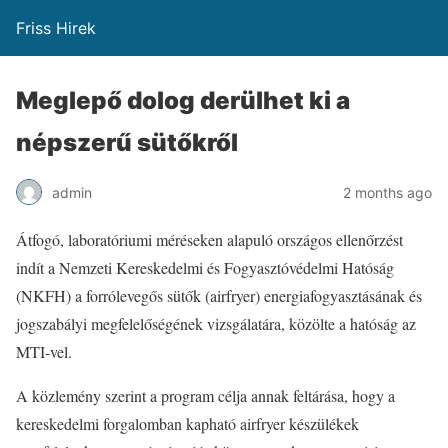
Friss Hirek
Meglepő dolog derülhet ki a
népszerű sütőkről
admin
2 months ago
Átfogó, laboratóriumi méréseken alapuló országos ellenőrzést
indít a Nemzeti Kereskedelmi és Fogyasztóvédelmi Hatóság
(NKFH) a forrólevegős sütők (airfryer) energiafogyasztásának és
jogszabályi megfelelőségének vizsgálatára, közölte a hatóság az
MTI-vel.
A közlemény szerint a program célja annak feltárása, hogy a
kereskedelmi forgalomban kapható airfryer készülékek