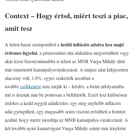
Context – Hogy értsd, miért teszi a piac,
amit tesz
keddi inflációs adatra lesz majd
A héten hazai szempontból a
érdemes figyelni
, a pénzromlási ráta alakulása megerősítheti vagy
akár kissé bizonytalanabbá is teheti az MNB Varga Mihály által
már ismertetett kamatpályavárakozását. A májusi adat kifejezetten
alacsony volt, 1,8%, egyes szakértők azonban a
további
csökkenést
sem zárják ki – kérdés, a forint árfolyamába
mit is áraztak már be pontosan a befektetők. Ezért lesz különösen
érdekes a kedd reggeli adatközlés: egy még enyhébb inflációs
adat gyengítheti, egy magasabb szám viszont erősítheti a forintot
azáltal, hogy merre mozdítja az MNB kamatpálya-várakozását. A
két további nyári kamatvágást Varga Mihály szinte már tényként