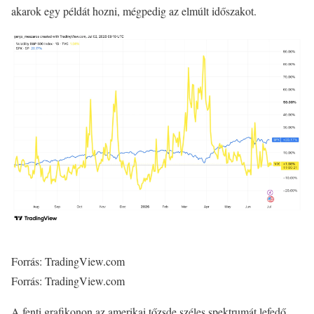
akarok egy példát hozni, mégpedig az elmúlt időszakot.
Forrás: TradingView.com
Forrás: TradingView.com
A fenti grafikonon az amerikai tőzsde széles spektrumát lefedő