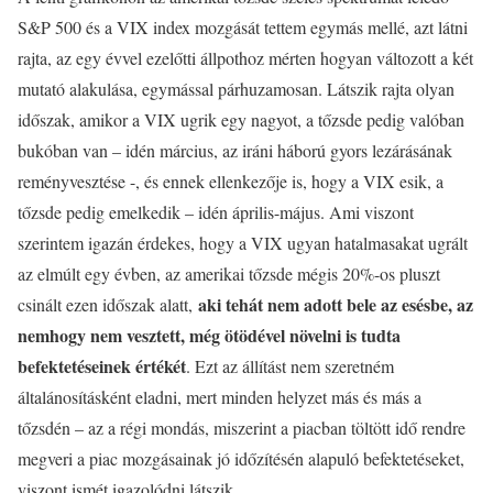
S&P 500 és a VIX index mozgását tettem egymás mellé, azt látni
rajta, az egy évvel ezelőtti állpothoz mérten hogyan változott a két
mutató alakulása, egymással párhuzamosan. Látszik rajta olyan
időszak, amikor a VIX ugrik egy nagyot, a tőzsde pedig valóban
bukóban van – idén március, az iráni háború gyors lezárásának
reményvesztése -, és ennek ellenkezője is, hogy a VIX esik, a
tőzsde pedig emelkedik – idén április-május. Ami viszont
szerintem igazán érdekes, hogy a VIX ugyan hatalmasakat ugrált
az elmúlt egy évben, az amerikai tőzsde mégis 20%-os pluszt
aki tehát nem adott bele az esésbe, az
csinált ezen időszak alatt,
nemhogy nem vesztett, még ötödével növelni is tudta
befektetéseinek értékét
. Ezt az állítást nem szeretném
általánosításként eladni, mert minden helyzet más és más a
tőzsdén – az a régi mondás, miszerint a piacban töltött idő rendre
megveri a piac mozgásainak jó időzítésén alapuló befektetéseket,
viszont ismét igazolódni látszik.