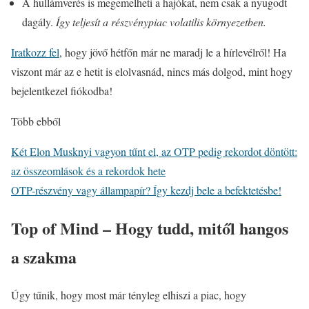
A hullámverés is megemelheti a hajókat, nem csak a nyugodt
dagály.
Így teljesít a részvénypiac volatilis környezetben.
Iratkozz fel
, hogy jövő hétfőn már ne maradj le a hírlevélről! Ha
viszont már az e hetit is elolvasnád, nincs más dolgod, mint hogy
bejelentkezel fiókodba!
Több ebből
Két Elon Musknyi vagyon tűnt el, az OTP pedig rekordot döntött:
az összeomlások és a rekordok hete
OTP-részvény vagy állampapír? Így kezdj bele a befektetésbe!
Top of Mind – Hogy tudd, mitől hangos
a szakma
Úgy tűnik, hogy most már tényleg elhiszi a piac, hogy