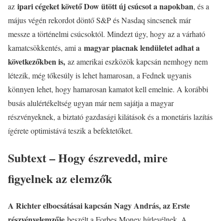
ipari cégeket követő Dow ütött új csúcsot a napokban
az
, és a
május végén rekordot döntő S&P és Nasdaq sincsenek már
messze a történelmi csúcsoktól. Mindezt úgy, hogy az a várható
magyar piacnak lendületet adhat a
kamatcsökkentés, ami a
következőkben is,
az amerikai eszközök kapcsán nemhogy nem
létezik, még tőkesúly is lehet hamarosan, a Fednek ugyanis
könnyen lehet, hogy hamarosan kamatot kell emelnie. A korábbi
busás alulértékeltség ugyan már nem sajátja a magyar
részvényeknek, a biztató gazdasági kilátások és a monetáris lazítás
ígérete optimistává teszik a befektetőket.
Subtext – Hogy észrevedd, mire
figyelnek az elemzők
A Richter elbocsátásai kapcsán Nagy András, az Erste
részvényelemzője
beszélt a Forbes Money hírlevélnek. A