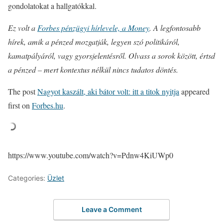
gondolatokat a hallgatókkal.
Ez volt a
Forbes pénzügyi hírlevele, a Money
. A legfontosabb
hírek, amik a pénzed mozgatják, legyen szó politikáról,
kamatpályáról, vagy gyorsjelentésről. Olvass a sorok között, értsd
a pénzed – mert kontextus nélkül nincs tudatos döntés.
The post
Nagyot kaszált, aki bátor volt: itt a titok nyitja
appeared
first on
Forbes.hu
.
https://www.youtube.com/watch?v=Pdnw4KiUWp0
Categories:
Üzlet
Leave a Comment