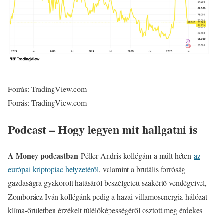
Forrás: TradingView.com
Forrás: TradingView.com
Podcast – Hogy legyen mit hallgatni is
A Money podcastban
Péller Andris kollégám
a múlt héten
az
európai kriptopiac helyzetéről
, valamint a brutális forróság
gazdaságra gyakorolt hatásáról beszélgetett szakértő vendégeivel,
Zomborácz Iván kollégánk pedig a hazai villamosenergia-hálózat
klíma-őrületben érzékelt túlélőképességéről osztott meg érdekes