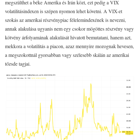
megszülthet a béke Amerika és Irán közt, ezt pedig a VIX
volatilitásindexen is szépen nyomon lehet követni. A VIX-et
szokás az amerikai részvénypiac félelemindexének is nevezni,
annak alakulása ugyanis nem egy csokor mögöttes részvény vagy
kötvény árfolyamának alakulását hivatott bemutatani, hanem azt,
mekkora a volatilitás a piacon, azaz mennyire mozognak hevesen,
a megszokottnál gyorsabban vagy szélesebb skálán az amerikai
tőzsde tagjai.