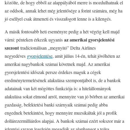
közölte, de hogy ebből az alappályából merre is mozdulhatnak el
az oddsok, annak lehet még jelentősége a forint számára, még ha
jó eséllyel csak átmeneti és visszafogott lenne is a kilengés.
A másik fontosabb heti eseményre pedig a hét végéig kell majd
az amerikai gyorsjelentési
várni: pénteken érkezik ugyanis
szezont
tradícionálisan „megnyitó” Delta Airlines
negyedéves
gyorsjelentése
, amit július 14-én, tehát jövőhéten az
amerikai nagybankok számai követnek majd. Az amerikai
gyorsjelentési időszak persze érdekes maguk a cégek
eredménytermelésének alakulása szempontjából is, de a bankok
adatainak van két mögöttes funkciója is: a hitelállományok
alakulása sokat elmond arról, mennyire van jó bőrben az amerikai
gazdaság, befektetési banki szárnyaik számai pedig abba
engednek betekintést, hogy mennyire muzsikáltak jól a profik
dollárezermilliárdos alapjai. A bankok számai ezért sokszor már a
jelentési szezon legelején megadják az alaphangot a tejles