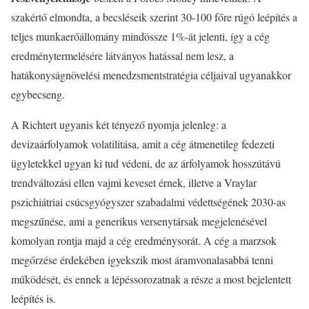
szakértő elmondta, a becsléseik szerint 30-100 főre rúgó leépítés a
teljes munkaerőállomány mindössze 1%-át jelenti, így a cég
eredménytermelésére látványos hatással nem lesz, a
hatákonyságnövelési menedzsmentstratégia céljaival ugyanakkor
egybecseng.
A Richtert ugyanis két tényező nyomja jelenleg: a
devizaárfolyamok volatilitása, amit a cég átmenetileg fedezeti
ügyletekkel ugyan ki tud védeni, de az árfolyamok hosszútávú
trendváltozási ellen vajmi keveset érnek, illetve a Vraylar
pszichiátriai csúcsgyógyszer szabadalmi védettségének 2030-as
megszűnése, ami a generikus versenytársak megjelenésével
komolyan rontja majd a cég eredménysorát. A cég a marzsok
megőrzése érdekében igyekszik most áramvonalasabbá tenni
működését, és ennek a lépéssorozatnak a része a most bejelentett
leépítés is.