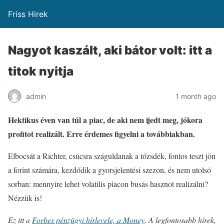
Friss Hirek
Nagyot kaszált, aki bátor volt: itt a
titok nyitja
admin
1 month ago
Hektikus éven van túl a piac, de aki nem ijedt meg, jókora
profitot realizált. Erre érdemes figyelni a továbbiakban.
Elbocsát a Richter, csúcsra száguldanak a tőzsdék, fontos teszt jön
a forint számára, kezdődik a gyorsjelentési szezon, és nem utolsó
sorban: mennyire lehet volatilis piacon busás hasznot realizálni?
Nézzük is!
Ez itt a
Forbes pénzügyi hírlevele, a Money
. A legfontosabb hírek,