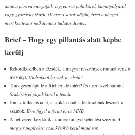
amik a pénzed mozgatják, legyen szó politikáról, kamatpályáról,
vagy gyorsjelentésről. Olvass a sorok között, értsd a pénzed –
mert kontextus nélkül nincs tudatos döntés.
Brief – Hogy egy pillantás alatt képbe
kerülj
Rekordközelben a tőzsdék, a magyar részvények rommá verik a
mezőnyt.
Utolsókból lesznek az elsők?
Tömegesen épít le a Richter, de miért? És nyer ezzel bármit?
Szakértővel járjuk körül a témát.
Jön az inflációs adat, a szokásosnál is fontosabbak lesznek a
számok.
Erre figyel a forint és az MNB.
A hét végén kezdődik az amerikai gyorsjelentési szezon.
A
magyar papírokra csak később kerül majd sor.