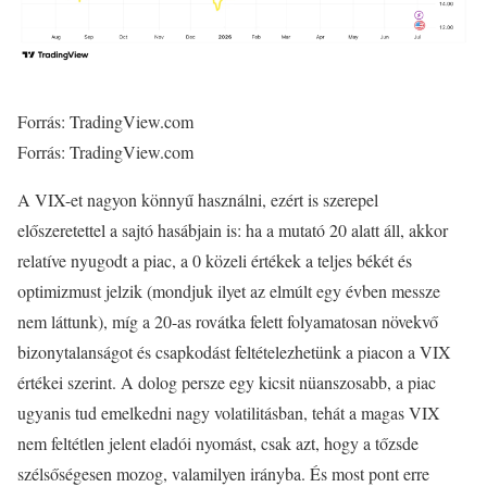
Forrás: TradingView.com
Forrás: TradingView.com
A VIX-et nagyon könnyű használni, ezért is szerepel
előszeretettel a sajtó hasábjain is: ha a mutató 20 alatt áll, akkor
relatíve nyugodt a piac, a 0 közeli értékek a teljes békét és
optimizmust jelzik (mondjuk ilyet az elmúlt egy évben messze
nem láttunk), míg a 20-as rovátka felett folyamatosan növekvő
bizonytalanságot és csapkodást feltételezhetünk a piacon a VIX
értékei szerint. A dolog persze egy kicsit nüanszosabb, a piac
ugyanis tud emelkedni nagy volatilitásban, tehát a magas VIX
nem feltétlen jelent eladói nyomást, csak azt, hogy a tőzsde
szélsőségesen mozog, valamilyen irányba. És most pont erre