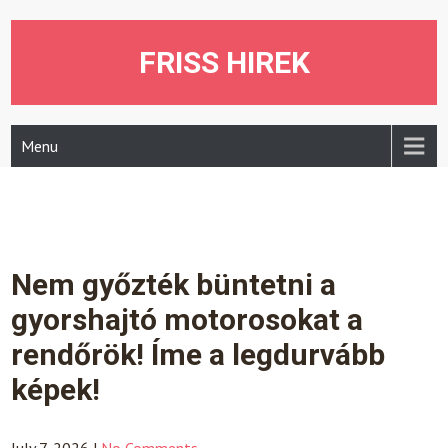
Skip
to
content
FRISS HIREK
Menu
Nem győzték büntetni a
gyorshajtó motorosokat a
rendőrök! Íme a legdurvább
képek!