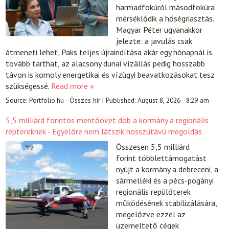
harmadfokúról másodfokúra
mérséklődik a hőségriasztás.
Magyar Péter ugyanakkor
jelezte: a javulás csak
átmeneti lehet, Paks teljes újraindítása akár egy hónapnál is
tovább tarthat, az alacsony dunai vízállás pedig hosszabb
távon is komoly energetikai és vízügyi beavatkozásokat tesz
szükségessé.
Read more »
Source:
Portfolio.hu - Összes hír
|
Published:
August 8, 2026 - 8:29 am
5,5 milliárd forintos mentőövet dob a kormány a regionális
reptereknek - Egyelőre nem látszik hosszútávú megoldás
Összesen 5,5 milliárd
forint többlettámogatást
nyújt a kormány a debreceni, a
sármelléki és a pécs-pogányi
regionális repülőterek
működésének stabilizálására,
megelőzve ezzel az
üzemeltető cégek