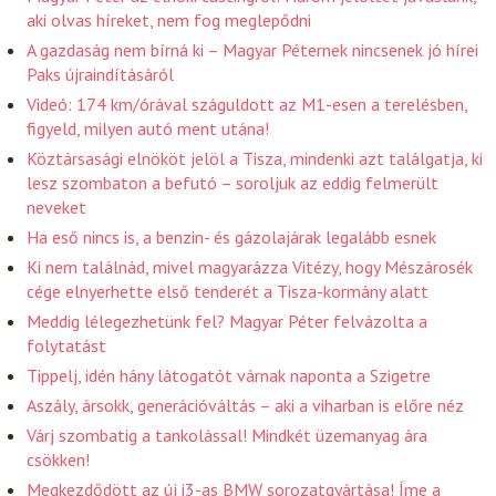
aki olvas híreket, nem fog meglepődni
A gazdaság nem bírná ki – Magyar Péternek nincsenek jó hírei
Paks újraindításáról
Videó: 174 km/órával száguldott az M1-esen a terelésben,
figyeld, milyen autó ment utána!
Köztársasági elnököt jelöl a Tisza, mindenki azt találgatja, ki
lesz szombaton a befutó – soroljuk az eddig felmerült
neveket
Ha eső nincs is, a benzin- és gázolajárak legalább esnek
Ki nem találnád, mivel magyarázza Vitézy, hogy Mészárosék
cége elnyerhette első tenderét a Tisza-kormány alatt
Meddig lélegezhetünk fel? Magyar Péter felvázolta a
folytatást
Tippelj, idén hány látogatót várnak naponta a Szigetre
Aszály, ársokk, generációváltás – aki a viharban is előre néz
Várj szombatig a tankolással! Mindkét üzemanyag ára
csökken!
Megkezdődött az új i3-as BMW sorozatgyártása! Íme a