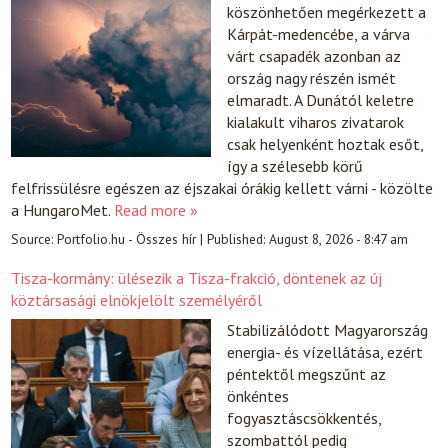
köszönhetően megérkezett a
Kárpát-medencébe, a várva
várt csapadék azonban az
ország nagy részén ismét
elmaradt. A Dunától keletre
kialakult viharos zivatarok
csak helyenként hoztak esőt,
így a szélesebb körű
felfrissülésre egészen az éjszakai órákig kellett várni - közölte
a HungaroMet.
Read more »
Source:
Portfolio.hu - Összes hír
|
Published:
August 8, 2026 - 8:47 am
Tisza-kormány: ülésezik a Tisza-frakció, döntenek az új
köztársasági elnökjelölt személyéről
Stabilizálódott Magyarország
energia- és vízellátása, ezért
péntektől megszűnt az
önkéntes
fogyasztáscsökkentés,
szombattól pedig