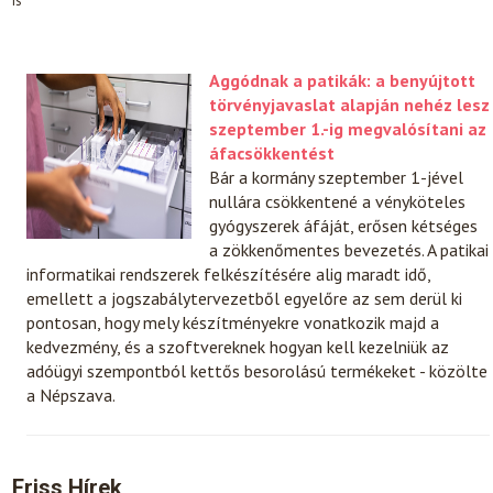
is
Aggódnak a patikák: a benyújtott
törvényjavaslat alapján nehéz lesz
szeptember 1.-ig megvalósítani az
áfacsökkentést
Bár a kormány szeptember 1-jével
nullára csökkentené a vényköteles
gyógyszerek áfáját, erősen kétséges
a zökkenőmentes bevezetés. A patikai
informatikai rendszerek felkészítésére alig maradt idő,
emellett a jogszabálytervezetből egyelőre az sem derül ki
pontosan, hogy mely készítményekre vonatkozik majd a
kedvezmény, és a szoftvereknek hogyan kell kezelniük az
adóügyi szempontból kettős besorolású termékeket - közölte
a Népszava.
Friss Hírek