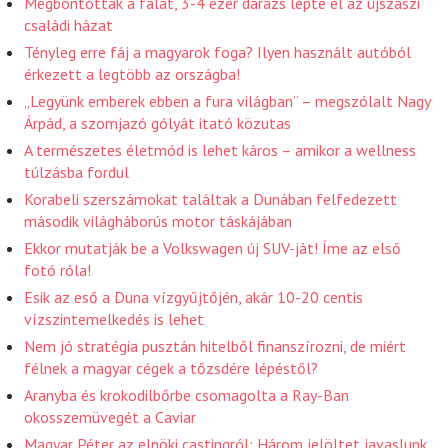
Megbontották a falat, 3-4 ezer darázs lepte el az újszászi
családi házat
Tényleg erre fáj a magyarok foga? Ilyen használt autóból
érkezett a legtöbb az országba!
„Legyünk emberek ebben a fura világban” – megszólalt Nagy
Árpád, a szomjazó gólyát itató közutas
A természetes életmód is lehet káros – amikor a wellness
túlzásba fordul
Korabeli szerszámokat találtak a Dunában felfedezett
második világháborús motor táskájában
Ekkor mutatják be a Volkswagen új SUV-ját! Íme az első
fotó róla!
Esik az eső a Duna vízgyűjtőjén, akár 10-20 centis
vízszintemelkedés is lehet
Nem jó stratégia pusztán hitelből finanszírozni, de miért
félnek a magyar cégek a tőzsdére lépéstől?
Aranyba és krokodilbőrbe csomagolta a Ray-Ban
okosszemüvegét a Caviar
Magyar Péter az elnöki castingról: Három jelöltet javaslunk,