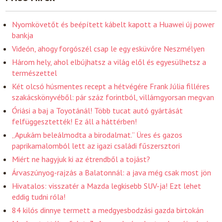
Nyomkövetőt és beépített kábelt kapott a Huawei új power
bankja
Videón, ahogy forgószél csap le egy esküvőre Neszmélyen
Három hely, ahol elbújhatsz a világ elől és egyesülhetsz a
természettel
Két olcsó húsmentes recept a hétvégére Frank Júlia filléres
szakácskönyvéből: pár száz forintból, villámgyorsan megvan
Óriási a baj a Toyotánál! Több tucat autó gyártását
felfüggesztették! Ez áll a háttérben!
„Apukám beleálmodta a birodalmat.” Üres és gazos
paprikamalomból lett az igazi családi fűszersztori
Miért ne hagyjuk ki az étrendből a tojást?
Árvaszúnyog-rajzás a Balatonnál: a java még csak most jön
Hivatalos: visszatér a Mazda legkisebb SUV-ja! Ezt lehet
eddig tudni róla!
84 kilós dinnye termett a medgyesbodzási gazda birtokán