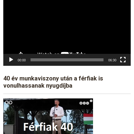
Player
00:00
06:30
40 év munkaviszony után a férfiak is
vonulhassanak nyugdíjba