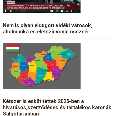
Nem is olyan eldugott vidéki városok,
aholmunka és életszínvonal összeér
Kétszer is esküt tettek 2025-ben a
hivatásos,szerződéses és tartalékos katonák
Salgótarjánban