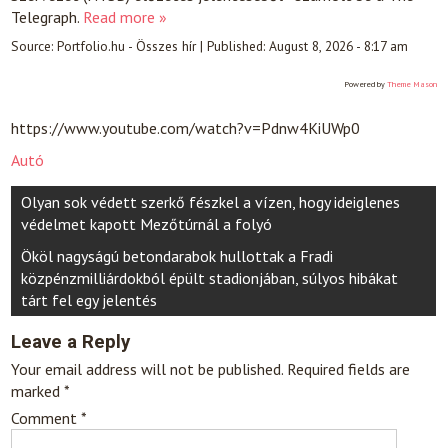
Telegraph.
Read more »
Source:
Portfolio.hu - Összes hír
|
Published:
August 8, 2026 - 8:17 am
Powered by
Theme Mason
https://www.youtube.com/watch?v=Pdnw4KiUWp0
Autó
Post
Olyan sok védett szerkő fészkel a vízen, hogy ideiglenes
navigation
védelmet kapott Mezőtúrnál a folyó
Ököl nagyságú betondarabok hullottak a Fradi
közpénzmilliárdokból épült stadionjában, súlyos hibákat
tárt fel egy jelentés
Leave a Reply
Your email address will not be published.
Required fields are
marked
*
Comment
*