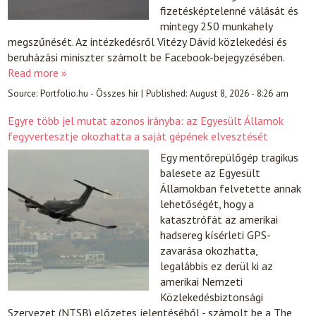
fizetésképtelenné válását és
mintegy 250 munkahely
megszűnését. Az intézkedésről Vitézy Dávid közlekedési és
beruházási miniszter számolt be Facebook-bejegyzésében.
Read more »
Source:
Portfolio.hu - Összes hír
|
Published:
August 8, 2026 - 8:26 am
Egyre több jel mutat azonos irányba: az Egyesült Államok
fegyvertesztje okozhatta a saját gépének elvesztését
Egy mentőrepülőgép tragikus
balesete az Egyesült
Államokban felvetette annak
lehetőségét, hogy a
katasztrófát az amerikai
hadsereg kísérleti GPS-
zavarása okozhatta,
legalábbis ez derül ki az
amerikai Nemzeti
Közlekedésbiztonsági
Szervezet (NTSB) előzetes jelentéséből - számolt be a The