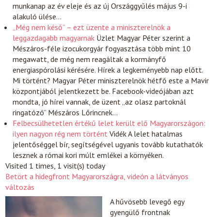
munkanap az év eleje és az új Országgyűlés május 9-i
alakuló ülése…
„Még nem késő” – ezt üzente a miniszterelnök a
leggazdagabb magyarnak
Üzlet
Magyar Péter szerint a
Mészáros-féle izocukorgyár fogyasztása több mint 10
megawatt, de még nem reagáltak a kormányfő
energiaspórolási kérésére. Hírek a legkeményebb nap előtt.
Mi történt? Magyar Péter miniszterelnök hétfő este a Mavir
központjából jelentkezett be. Facebook-videójában azt
mondta, jó hírei vannak, de üzent „az olasz partoknál
ringatózó” Mészáros Lőrincnek…
Felbecsülhetetlen értékű lelet került elő Magyarországon:
ilyen nagyon rég nem történt
Vidék
A lelet hatalmas
jelentőséggel bír, segítségével ugyanis tovább kutathatók
lesznek a római kori múlt emlékei a környéken.
Visited 1 times, 1 visit(s) today
Betört a hidegfront Magyarországra, videón a látványos
változás
A hűvösebb levegő egy
gyengülő frontnak