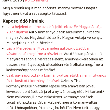
July 7, 2026
|
No Comments
Még a rendőrség is meglepődött, mennyi motoros hagyta
figyelmen kívül a sebességkorlátozást.
Kapcsolódó híreink
Itt a bejelentés: íme az első jelöltek az Év Magyar Autója
2027 díjakra!
Autó
Immár nyolcadik alkalommal hirdette
meg az Autós Nagykoalíció az Év Magyar Autója versenyt.
Mutatjuk az első jelölteket!
Lép a Mercedes is! Most minden autójuk olcsóbban
vásárolható meg! Íme a részletek!
Autó
Új kampányt indít
Magyarországon a Mercedes-Benz, amelynek keretében az
összes személyautójuk olcsóbban vásárolható meg. Íme a
kedvezmény pontos mértéke!
Csak úgy záporoztak a kormányváltás előtt a nem nyilvános
és titkosított kormánydöntések
Üzlet
A Tisza-
kormány májusi hivatalba lépése óta arányaiban jóval
kevesebb döntését zárja el a nyilvánosság elől. Mi történt?
Nem nyilvános, illetve titkosított kormánydöntések
tucatjait hozta az Orbán-kabinet még a kormányváltás
előtti hónapokban, írta a hvg.hu hétfőn. Nem telt el úgy