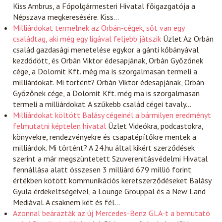
Kiss Ambrus, a Főpolgármesteri Hivatal főigazgatója a
Népszava megkeresésére. Kiss…
Milliárdokat termelnek az Orbán-cégek, sőt van egy
családtag, aki még egy ligával feljebb játszik
Üzlet
Az Orbán
család gazdasági menetelése egykor a gánti kőbányával
kezdődött, és Orbán Viktor édesapjának, Orbán Győzőnek
cége, a Dolomit Kft. még ma is szorgalmasan termeli a
milliárdokat. Mi történt? Orbán Viktor édesapjának, Orbán
Győzőnek cége, a Dolomit Kft. még ma is szorgalmasan
termeli a milliárdokat. A szűkebb család cégei tavaly…
Milliárdokat költött Balásy cégeinél a bármilyen eredményt
felmutatni képtelen hivatal
Üzlet
Videókra, podcastokra,
könyvekre, rendezvényekre és csapatépítőkre mentek a
milliárdok. Mi történt? A 24.hu által kikért szerződések
szerint a már megszüntetett Szuverenitásvédelmi Hivatal
fennállása alatt összesen 3 milliárd 679 millió forint
értékben kötött kommunikációs keretszerződéseket Balásy
Gyula érdekeltségeivel, a Lounge Grouppal és a New Land
Mediával. A csaknem két és fél…
Azonnal beárazták az új Mercedes-Benz GLA-t a bemutató