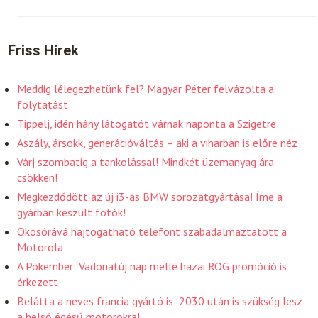
Friss Hírek
Meddig lélegezhetünk fel? Magyar Péter felvázolta a
folytatást
Tippelj, idén hány látogatót várnak naponta a Szigetre
Aszály, ársokk, generációváltás – aki a viharban is előre néz
Várj szombatig a tankolással! Mindkét üzemanyag ára
csökken!
Megkezdődött az új i3-as BMW sorozatgyártása! Íme a
gyárban készült fotók!
Okosórává hajtogatható telefont szabadalmaztatott a
Motorola
A Pókember: Vadonatúj nap mellé hazai ROG promóció is
érkezett
Belátta a neves francia gyártó is: 2030 után is szükség lesz
a belső égésű motorokra!