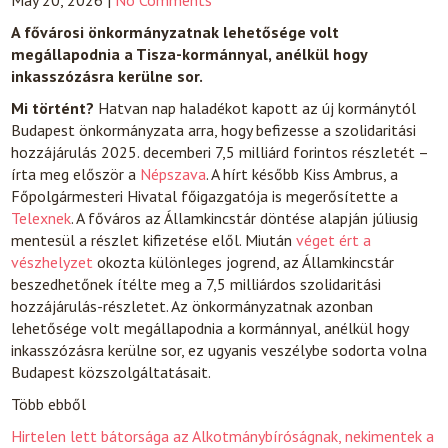
May 20, 2026
|
No Comments
A fővárosi önkormányzatnak lehetősége volt
megállapodnia a Tisza-kormánnyal, anélkül hogy
inkasszózásra kerülne sor.
Mi történt?
Hatvan nap haladékot kapott az új kormánytól
Budapest önkormányzata arra, hogy befizesse a szolidaritási
hozzájárulás 2025. decemberi 7,5 milliárd forintos részletét –
írta meg először a
Népszava
. A hírt később Kiss Ambrus, a
Főpolgármesteri Hivatal főigazgatója is megerősítette a
Telexnek
. A főváros az Államkincstár döntése alapján júliusig
mentesül a részlet kifizetése elől. Miután
véget ért a
vészhelyzet
okozta különleges jogrend, az Államkincstár
beszedhetőnek ítélte meg a 7,5 milliárdos szolidaritási
hozzájárulás-részletet. Az önkormányzatnak azonban
lehetősége volt megállapodnia a kormánnyal, anélkül hogy
inkasszózásra kerülne sor, ez ugyanis veszélybe sodorta volna
Budapest közszolgáltatásait.
Több ebből
Hirtelen lett bátorsága az Alkotmánybíróságnak, nekimentek a