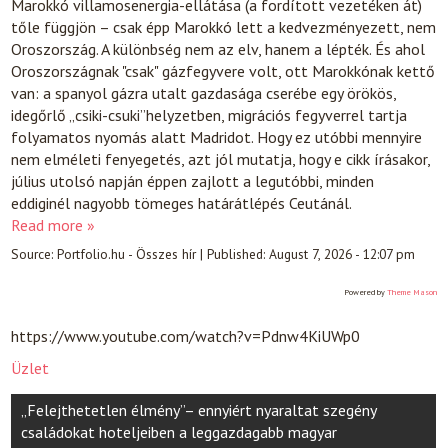
Marokkó villamosenergia-ellátása (a fordított vezetéken át)
tőle függjön – csak épp Marokkó lett a kedvezményezett, nem
Oroszország. A különbség nem az elv, hanem a lépték. És ahol
Oroszországnak "csak" gázfegyvere volt, ott Marokkónak kettő
van: a spanyol gázra utalt gazdasága cserébe egy örökös,
idegőrlő „csiki-csuki”helyzetben, migrációs fegyverrel tartja
folyamatos nyomás alatt Madridot. Hogy ez utóbbi mennyire
nem elméleti fenyegetés, azt jól mutatja, hogy e cikk írásakor,
július utolsó napján éppen zajlott a legutóbbi, minden
eddiginél nagyobb tömeges határátlépés Ceutánál.
Read more »
Source:
Portfolio.hu - Összes hír
|
Published:
August 7, 2026 - 12:07 pm
Powered by
Theme Mason
https://www.youtube.com/watch?v=Pdnw4KiUWp0
Üzlet
Post
„Felejthetetlen élmény”– ennyiért nyaraltat szegény
navigation
családokat hoteljeiben a leggazdagabb magyar