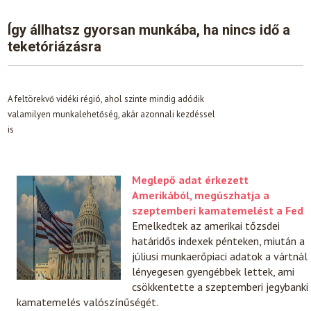
Így állhatsz gyorsan munkába, ha nincs idő a
teketóriázásra
A feltörekvő vidéki régió, ahol szinte mindig adódik
valamilyen munkalehetőség, akár azonnali kezdéssel
is
Meglepő adat érkezett
Amerikából, megúszhatja a
szeptemberi kamatemelést a Fed
Emelkedtek az amerikai tőzsdei
határidős indexek pénteken, miután a
júliusi munkaerőpiaci adatok a vártnál
lényegesen gyengébbek lettek, ami
csökkentette a szeptemberi jegybanki
kamatemelés valószínűségét.