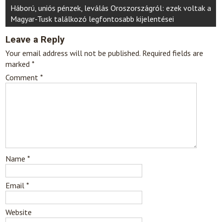
Háború, uniós pénzek, leválás Oroszországról: ezek voltak a
Magyar-Tusk találkozó legfontosabb kijelentései
Leave a Reply
Your email address will not be published.
Required fields are
marked
*
Comment
*
Name
*
Email
*
Website