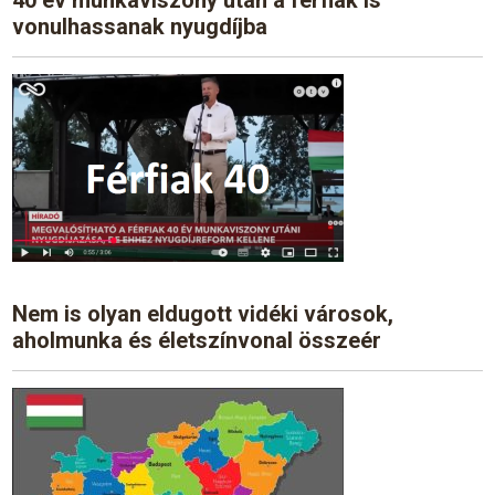
vonulhassanak nyugdíjba
Nem is olyan eldugott vidéki városok,
aholmunka és életszínvonal összeér