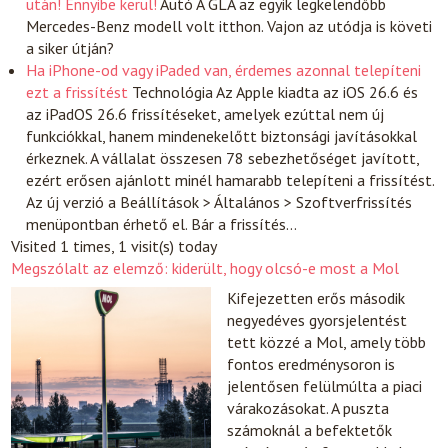
után! Ennyibe kerül!
Autó
A GLA az egyik legkelendőbb
Mercedes-Benz modell volt itthon. Vajon az utódja is követi
a siker útján?
Ha iPhone-od vagy iPaded van, érdemes azonnal telepíteni
ezt a frissítést
Technológia
Az Apple kiadta az iOS 26.6 és
az iPadOS 26.6 frissítéseket, amelyek ezúttal nem új
funkciókkal, hanem mindenekelőtt biztonsági javításokkal
érkeznek. A vállalat összesen 78 sebezhetőséget javított,
ezért erősen ajánlott minél hamarabb telepíteni a frissítést.
Az új verzió a Beállítások > Általános > Szoftverfrissítés
menüpontban érhető el. Bár a frissítés…
Visited 1 times, 1 visit(s) today
Megszólalt az elemző: kiderült, hogy olcsó-e most a Mol
Kifejezetten erős második
negyedéves gyorsjelentést
tett közzé a Mol, amely több
fontos eredménysoron is
jelentősen felülmúlta a piaci
várakozásokat. A puszta
számoknál a befektetők