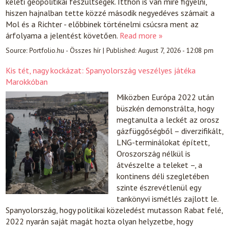
keleti geopolitikai feszültségek. Itthon is van mire figyelni,
hiszen hajnalban tette közzé második negyedéves számait a
Mol és a Richter - előbbinek történelmi csúcsra ment az
árfolyama a jelentést követően.
Read more »
Source:
Portfolio.hu - Összes hír
|
Published:
August 7, 2026 - 12:08 pm
Kis tét, nagy kockázat: Spanyolország veszélyes játéka
Marokkóban
Miközben Európa 2022 után
büszkén demonstrálta, hogy
megtanulta a leckét az orosz
gázfüggőségből – diverzifikált,
LNG-terminálokat épített,
Oroszország nélkül is
átvészelte a teleket –, a
kontinens déli szegletében
szinte észrevétlenül egy
tankönyvi ismétlés zajlott le.
Spanyolország, hogy politikai közeledést mutasson Rabat felé,
2022 nyarán saját magát hozta olyan helyzetbe, hogy