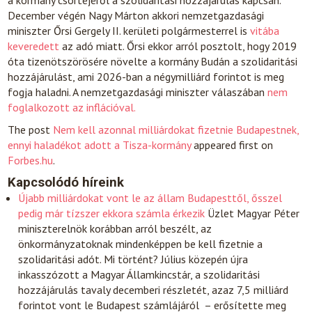
a kormány csörtéjéről a szolidaritási hozzájárulás kapcsán.
December végén Nagy Márton akkori nemzetgazdasági
miniszter Őrsi Gergely II. kerületi polgármesterrel is
vitába
keveredett
az adó miatt. Őrsi ekkor arról posztolt, hogy 2019
óta tizenötszörösére növelte a kormány Budán a szolidaritási
hozzájárulást, ami 2026-ban a négymilliárd forintot is meg
fogja haladni. A nemzetgazdasági miniszter válaszában
nem
foglalkozott az inflációval.
The post
Nem kell azonnal milliárdokat fizetnie Budapestnek,
ennyi haladékot adott a Tisza-kormány
appeared first on
Forbes.hu
.
Kapcsolódó híreink
Újabb milliárdokat vont le az állam Budapesttől, ősszel
pedig már tízszer ekkora számla érkezik
Üzlet
Magyar Péter
miniszterelnök korábban arról beszélt, az
önkormányzatoknak mindenképpen be kell fizetnie a
szolidaritási adót. Mi történt? Július közepén újra
inkasszózott a Magyar Államkincstár, a szolidaritási
hozzájárulás tavaly decemberi részletét, azaz 7,5 milliárd
forintot vont le Budapest számlájáról – erősítette meg