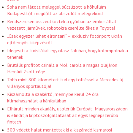
Soha nem látott meleggel búcsúzott a hőhullám
Budapesttől, megdőlt az abszolút melegrekord
Rendszeresen összeütköztek a gyárban az ember által
vezetett járművek, robotokra cserélte őket a Toyota!
„Csak egyszer lehet elrontani” – exkluzív fotóriport ukrán
ejtőernyős kiképzésről
Idegesíti a turistákat egy olasz faluban, hogy kolompolnak a
tehenek
Brutális profitot csinált a Mol, tarolt a magas olajáron
Hernádi Zsolt cége
Több mint 800 kilométert tud egy töltéssel a Mercedes új
villanyos sportautója!
Kiszámolta a szakértő, mennyibe kerül 24 óra
klímahasználat a kánikulában
Elhárult minden akadály, utolérjük Európát: Magyarországon
is elindítja kriptoszolgáltatását az egyik legnépszerűbb
fintech
500 védett halat mentettek ki a kiszáradó kismarosi