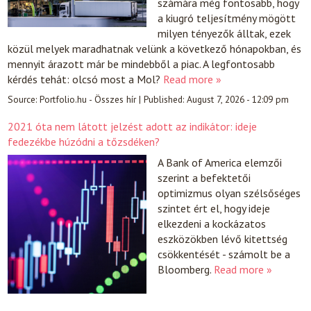
számára még fontosabb, hogy
a kiugró teljesítmény mögött
milyen tényezők álltak, ezek
közül melyek maradhatnak velünk a következő hónapokban, és
mennyit árazott már be mindebből a piac. A legfontosabb
kérdés tehát: olcsó most a Mol?
Read more »
Source:
Portfolio.hu - Összes hír
|
Published:
August 7, 2026 - 12:09 pm
2021 óta nem látott jelzést adott az indikátor: ideje
fedezékbe húzódni a tőzsdéken?
A Bank of America elemzői
szerint a befektetői
optimizmus olyan szélsőséges
szintet ért el, hogy ideje
elkezdeni a kockázatos
eszközökben lévő kitettség
csökkentését - számolt be a
Bloomberg.
Read more »