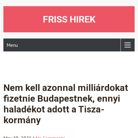
Skip
to
content
FRISS HIREK
Menu
Nem kell azonnal milliárdokat
fizetnie Budapestnek, ennyi
haladékot adott a Tisza-
kormány