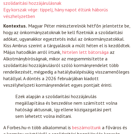
szolidaritási hozzájárulásnak
Egy korszak vége: tippelj, hány napot éltünk háborús
vészhelyzetben
Kontextus.
Magyar Péter miniszterelnök hétfőn jelentette be,
hogy az önkormányzatoknak be kell fizetniük a szolidaritási
adókat, ugyanakkor egyeztetés indul az önkormányzatokkal.
Kiss Ambrus szerint a tárgyalások a múlt héten el is kezdődtek.
Május hatodikán arról írtunk,
hirtelen lett bátorsága
az
Alkotmánybíróságnak, mikor az megsemmisítette a
szolidaritási hozzájárulásról szóló kormányrendelet több
rendelkezését, mégpedig a hatálybalépésükig visszamenőleges
hatállyal. A döntés a 2026 februárjában kiadott
veszélyhelyzeti kormányrendelet egyes pontjait érinti.
Ezek alapján a szolidaritási hozzájárulás
megállapítása és beszedése nem számított volna
hatósági aktusnak, így ellene közigazgatási pert
sem lehetett volna indítani.
A Forbes.hu-n több alkalommal is
beszámoltunk
a főváros és