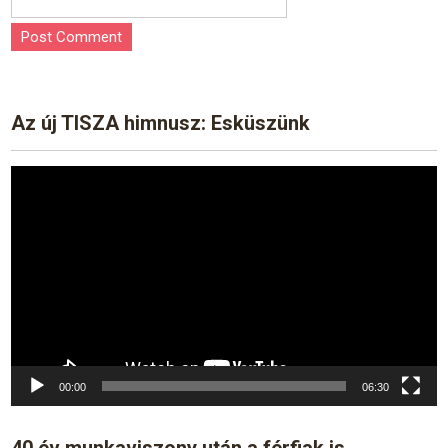
Az új TISZA himnusz: Esküszünk
Video
Player
00:00
06:30
40 év munkaviszony után a férfiak is