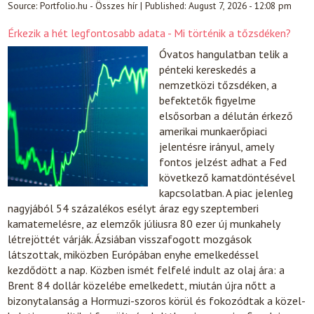
Source:
Portfolio.hu - Összes hír
|
Published:
August 7, 2026 - 12:08 pm
Érkezik a hét legfontosabb adata - Mi történik a tőzsdéken?
Óvatos hangulatban telik a
pénteki kereskedés a
nemzetközi tőzsdéken, a
befektetők figyelme
elsősorban a délután érkező
amerikai munkaerőpiaci
jelentésre irányul, amely
fontos jelzést adhat a Fed
következő kamatdöntésével
kapcsolatban. A piac jelenleg
nagyjából 54 százalékos esélyt áraz egy szeptemberi
kamatemelésre, az elemzők júliusra 80 ezer új munkahely
létrejöttét várják. Ázsiában visszafogott mozgások
látszottak, miközben Európában enyhe emelkedéssel
kezdődött a nap. Közben ismét felfelé indult az olaj ára: a
Brent 84 dollár közelébe emelkedett, miután újra nőtt a
bizonytalanság a Hormuzi-szoros körül és fokozódtak a közel-