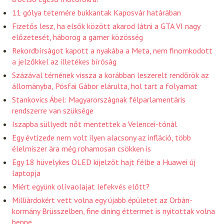
11 gólya tetemére bukkantak Kaposvár határában
Fizetős lesz, ha elsők között akarod látni a GTA VI nagy
előzetesét, háborog a gamer közösség
Rekordbírságot kapott a nyakába a Meta, nem finomkodott
a jelzőkkel az illetékes bíróság
Százával térnének vissza a korábban leszerelt rendőrök az
állományba, Pósfai Gábor elárulta, hol tart a folyamat
Stankovics Ábel: Magyarországnak félparlamentáris
rendszerre van szüksége
Iszapba süllyedt nőt mentettek a Velencei-tónál
Egy évtizede nem volt ilyen alacsony az infláció, több
élelmiszer ára még rohamosan csökken is
Egy 18 hüvelykes OLED kijelzőt hajt félbe a Huawei új
laptopja
Miért együnk olívaolajat lefekvés előtt?
Milliárdokért vett volna egy újabb épületet az Orbán-
kormány Brüsszelben, fine dining éttermet is nyitottak volna
benne