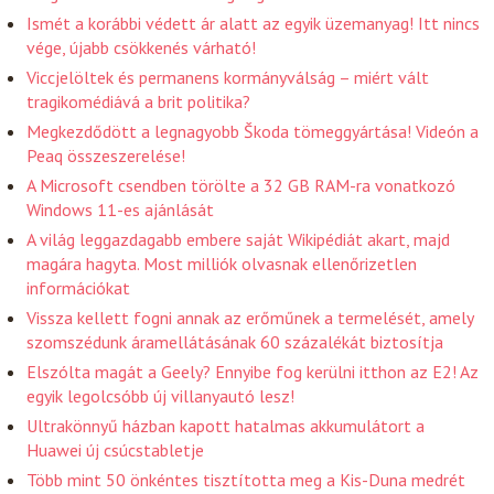
Ismét a korábbi védett ár alatt az egyik üzemanyag! Itt nincs
vége, újabb csökkenés várható!
Viccjelöltek és permanens kormányválság – miért vált
tragikomédiává a brit politika?
Megkezdődött a legnagyobb Škoda tömeggyártása! Videón a
Peaq összeszerelése!
A Microsoft csendben törölte a 32 GB RAM-ra vonatkozó
Windows 11-es ajánlását
A világ leggazdagabb embere saját Wikipédiát akart, majd
magára hagyta. Most milliók olvasnak ellenőrizetlen
információkat
Vissza kellett fogni annak az erőműnek a termelését, amely
szomszédunk áramellátásának 60 százalékát biztosítja
Elszólta magát a Geely? Ennyibe fog kerülni itthon az E2! Az
egyik legolcsóbb új villanyautó lesz!
Ultrakönnyű házban kapott hatalmas akkumulátort a
Huawei új csúcstabletje
Több mint 50 önkéntes tisztította meg a Kis-Duna medrét