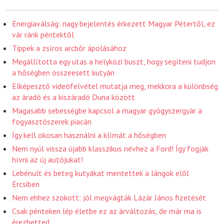
Energiaválság: nagy bejelentés érkezett Magyar Pétertől, ez
vár ránk péntektől
Tippek a zsíros arcbőr ápolásához
Megállította egy utas a helyközi buszt, hogy segíteni tudjon
a hőségben összeesett kutyán
Elképesztő videófelvétel mutatja meg, mekkora a különbség
az áradó és a kiszáradó Duna között
Magasabb sebességbe kapcsol a magyar gyógyszergyár a
fogyasztószerek piacán
Így kell okosan használni a klímát a hőségben
Nem nyúl vissza újabb klasszikus névhez a Ford! Így fogják
hívni az új autójukat!
Lebénult és beteg kutyákat mentettek a lángok elől
Ercsiben
Nem ehhez szokott: jól megvágták Lázár János fizetését
Csak pénteken lép életbe ez az árváltozás, de már ma is
érezhetted