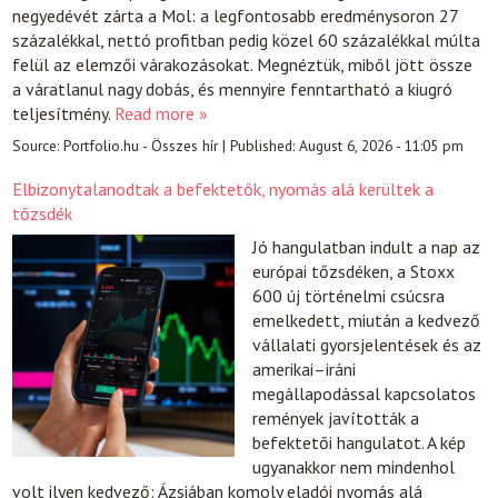
negyedévét zárta a Mol: a legfontosabb eredménysoron 27
százalékkal, nettó profitban pedig közel 60 százalékkal múlta
felül az elemzői várakozásokat. Megnéztük, miből jött össze
a váratlanul nagy dobás, és mennyire fenntartható a kiugró
teljesítmény.
Read more »
Source:
Portfolio.hu - Összes hír
|
Published:
August 6, 2026 - 11:05 pm
Elbizonytalanodtak a befektetők, nyomás alá kerültek a
tőzsdék
Jó hangulatban indult a nap az
európai tőzsdéken, a Stoxx
600 új történelmi csúcsra
emelkedett, miután a kedvező
vállalati gyorsjelentések és az
amerikai–iráni
megállapodással kapcsolatos
remények javították a
befektetői hangulatot. A kép
ugyanakkor nem mindenhol
volt ilyen kedvező: Ázsiában komoly eladói nyomás alá