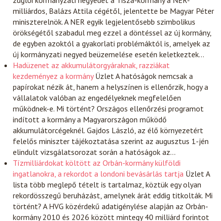
zuglói kormányzati negyedet a Tisza-kormány a NER-
milliárdos, Balázs Attila cégétől, jelentette be Magyar Péter
miniszterelnök. A NER egyik legjelentősebb szimbolikus
örökségétől szabadul meg ezzel a döntéssel az új kormány,
de egyben azoktól a gyakorlati problémáktól is, amelyek az
új kormányzati negyed beüzemelése esetén keletkeztek…
Hadüzenet az akkumulátorgyáraknak, razziákat
kezdeményez a kormány
Üzlet
A hatóságok nemcsak a
papírokat nézik át, hanem a helyszínen is ellenőrzik, hogy a
vállalatok valóban az engedélyeknek megfelelően
működnek-e. Mi történt? Országos ellenőrzési programot
indított a kormány a Magyarországon működő
akkumulátorcégeknél. Gajdos László, az élő környezetért
felelős miniszter tájékoztatása szerint az augusztus 1-jén
elindult vizsgálatsorozat során a hatóságok az…
Tízmilliárdokat költött az Orbán-kormány külföldi
ingatlanokra, a rekordot a londoni bevásárlás tartja
Üzlet
A
lista több meglepő tételt is tartalmaz, köztük egy olyan
rekordösszegű beruházást, amelynek árát eddig titkolták. Mi
történt? A HVG közérdekű adatigénylése alapján az Orbán-
kormány 2010 és 2026 között mintegy 40 milliárd forintot