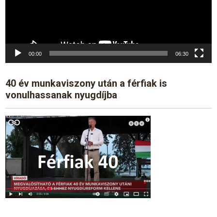
00:00
06:30
40 év munkaviszony után a férfiak is
vonulhassanak nyugdíjba