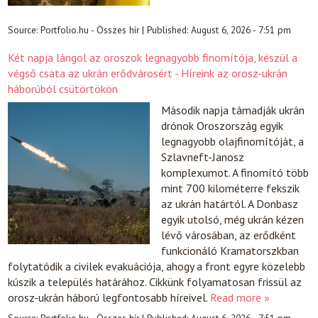
Source:
Portfolio.hu - Összes hír
|
Published:
August 6, 2026 - 7:51 pm
Két napja lángol az oroszok legnagyobb finomítója, készül a
végső csata az ukrán erődvárosért - Híreink az orosz-ukrán
háborúból csütörtökön
Második napja támadják ukrán
drónok Oroszország egyik
legnagyobb olajfinomítóját, a
Szlavneft-Janosz
komplexumot. A finomító több
mint 700 kilométerre fekszik
az ukrán határtól. A Donbasz
egyik utolsó, még ukrán kézen
lévő városában, az erődként
funkcionáló Kramatorszkban
folytatódik a civilek evakuációja, ahogy a front egyre közelebb
kúszik a település határához. Cikkünk folyamatosan frissül az
orosz-ukrán háború legfontosabb híreivel.
Read more »
Source:
Portfolio.hu - Összes hír
|
Published:
August 6, 2026 - 7:51 pm