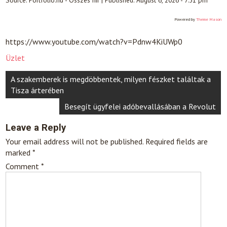
Powered by
Theme Mason
https://www.youtube.com/watch?v=Pdnw4KiUWp0
Üzlet
Post
A szakemberek is megdöbbentek, milyen fészket találtak a
navigation
Tisza árterében
Besegít ügyfelei adóbevallásában a Revolut
Leave a Reply
Your email address will not be published.
Required fields are
marked
*
Comment
*