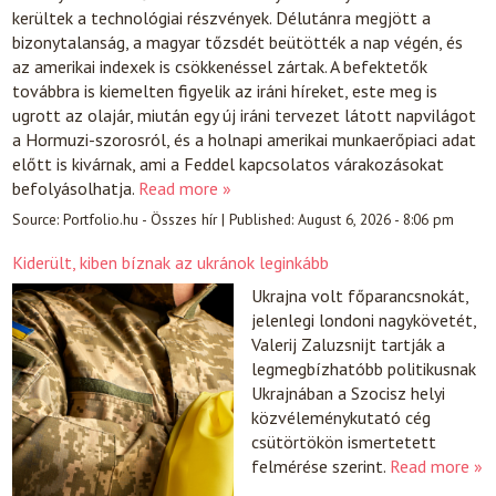
kerültek a technológiai részvények. Délutánra megjött a
bizonytalanság, a magyar tőzsdét beütötték a nap végén, és
az amerikai indexek is csökkenéssel zártak. A befektetők
továbbra is kiemelten figyelik az iráni híreket, este meg is
ugrott az olajár, miután egy új iráni tervezet látott napvilágot
a Hormuzi-szorosról, és a holnapi amerikai munkaerőpiaci adat
előtt is kivárnak, ami a Feddel kapcsolatos várakozásokat
befolyásolhatja.
Read more »
Source:
Portfolio.hu - Összes hír
|
Published:
August 6, 2026 - 8:06 pm
Kiderült, kiben bíznak az ukránok leginkább
Ukrajna volt főparancsnokát,
jelenlegi londoni nagykövetét,
Valerij Zaluzsnijt tartják a
legmegbízhatóbb politikusnak
Ukrajnában a Szocisz helyi
közvéleménykutató cég
csütörtökön ismertetett
felmérése szerint.
Read more »