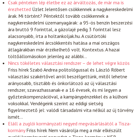
Csak pénteken lép életbe ez az árváltozás, de már ma is
érezhetted
Üzlet
Jelentősen csökkennek a nagykereskedelmi
árak. Mi történt? Péntektől tovább csökkennek a
nagykereskedelmi üzemanyagárak: a 95-ös benzin beszerzési
ára bruttó 9 forinttal, a gázolajé pedig 3 forinttal lesz
alacsonyabb, írta a holtankoljak.hu. A csütörtöki
nagykereskedelmi árcsökkentés hatása a mai országos
átlagárakban már érzékelhető volt. Kontextus. A hazai
töltőállomásokon jelenleg az alábbi…
Nincs tökéletes választási rendszer – de lehet végre közös
Friss hírek
Szabó Andrea politológussal és László Róbert
választási szakértővel arról beszélgettünk, mitől lehetne
arányosabb, tisztább és önkorlátozó az új választási
rendszer, szavazhassanak-e a 16 évesek, és mi legyen a
győzteskompenzációval, a kampánypénzekkel és a külhoni
voksokkal. Vendégeink szerint az eddigi sietség
figyelmeztető jel: valódi társadalmi vita nélkül az új törvény
ismét…
Eláll a zuglói kormányzati negyed megvásárlásától a Tisza-
kormány
Friss hírek
Nem vásárolja meg a már elkészült