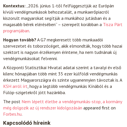
Kontextus:
„2026. június 1-től felfüggesztjük az Európán
kívüli vendégmunkások behozatalát, a munkaerőpiacról
kiszorult magyarokat segítjük a munkához jutásban és a
magasabb bérek elérésében” – szerepelt korábban a
Tisza Párt
programjában
.
Hogyan tovább?
A G7 megkeresett több munkaadói
szervezetet és toborzócéget, akik elmondták, hogy több hazai
szektort is nagyon érzékenyen érintene, ha nem tudnának új
vendégmunkásokat felvenni.
A Központi Statisztikai Hivatal adatai szerint a tavalyi év első
kilenc hónapjában több mint 35 ezer külföldi vendégmunkás
érkezett Magyarországra és szinte ugyanennyien távoztak is. A
KSH arról írt
, hogy a legtöbb vendégmunkás Kínából és a
Fülöp-szigetekről jött hazánkba.
The post
Nem lépett életbe a vendégmunkás-stop, a kormány
még dolgozik az új rendszer kidolgozásán
appeared first on
Forbes.hu
.
Kapcsolódó híreink