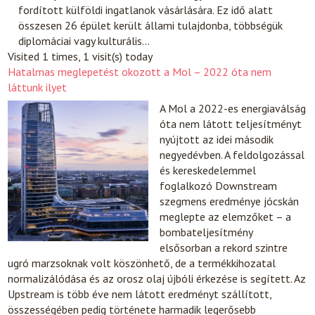
fordított külföldi ingatlanok vásárlására. Ez idő alatt
összesen 26 épület került állami tulajdonba, többségük
diplomáciai vagy kulturális…
Visited 1 times, 1 visit(s) today
Hatalmas meglepetést okozott a Mol – 2022 óta nem
láttunk ilyet
A Mol a 2022-es energiaválság
óta nem látott teljesítményt
nyújtott az idei második
negyedévben. A feldolgozással
és kereskedelemmel
foglalkozó Downstream
szegmens eredménye jócskán
meglepte az elemzőket – a
bombateljesítmény
elsősorban a rekord szintre
ugró marzsoknak volt köszönhető, de a termékkihozatal
normalizálódása és az orosz olaj újbóli érkezése is segített. Az
Upstream is több éve nem látott eredményt szállított,
összességében pedig története harmadik legerősebb