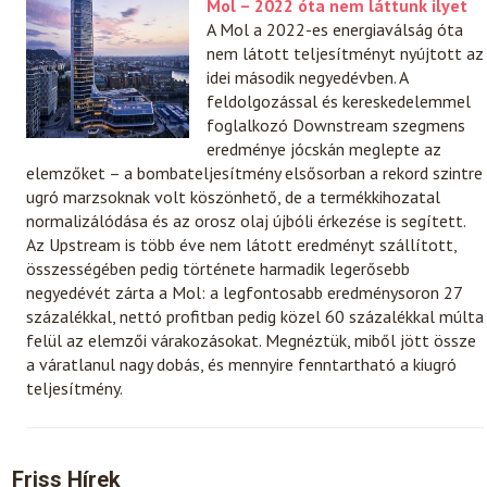
Mol – 2022 óta nem láttunk ilyet
A Mol a 2022-es energiaválság óta
nem látott teljesítményt nyújtott az
idei második negyedévben. A
feldolgozással és kereskedelemmel
foglalkozó Downstream szegmens
eredménye jócskán meglepte az
elemzőket – a bombateljesítmény elsősorban a rekord szintre
ugró marzsoknak volt köszönhető, de a termékkihozatal
normalizálódása és az orosz olaj újbóli érkezése is segített.
Az Upstream is több éve nem látott eredményt szállított,
összességében pedig története harmadik legerősebb
negyedévét zárta a Mol: a legfontosabb eredménysoron 27
százalékkal, nettó profitban pedig közel 60 százalékkal múlta
felül az elemzői várakozásokat. Megnéztük, miből jött össze
a váratlanul nagy dobás, és mennyire fenntartható a kiugró
teljesítmény.
Friss Hírek