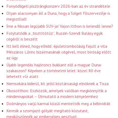
Fonyódligeti pisztrángkonzerv 2026-ban az év strandétele
Olyan alacsonyan áll a Duna, hogy a Sziget főszervezője is
megszólalt
Íme a Nissan legújabb SUV-ja! Vajon itthon is kelendő lenne?
Folytatódik a „tisztítótűz”, Ruszin-Szendi Balásy egyik
cégéről is beszélt
Itt kell élned, hogy elhidd: épületrombolásig fajult a vita
Mészáros Lőrinc bizalmasának cégével, most bíróság előtt
az ügy
Újabb legendás hajóroncs bukkant elő a magyar Duna-
szakaszon? Képeken a történelmi lelet: közel 80 éve
lehetett víz alatt
Nemsokára kiderül, kit jelöl köztársasági elnöknek a Tisza
Okosotthon: Eszközök, amelyek valóban megkönnyítik a
mindennapokat – Útmutató a modern kényelemhez
Dolmányos varjú karmai közül mentették meg a bébividrát
Keresik a szomjazó gólyát megitató közutast,
megköszönnék az emberséges gesztust