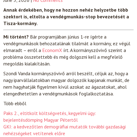
June 3, 2026
|
No Comments
Annak érdekében, hogy ne hozzon nehéz helyzetbe több
szektort is, eltolta a vendégmunkás-stop bevezetését a
Tisza-kormány.
Mi történt?
Bár programjában június 1-re ígérte a
vendégmunkások behozatalának tilalmát a kormány, ez végül
elmaradt – erről a
EconomX
írt. A kormányszóvivő szerint a
probléma összetettebb és még dolgozni kell a megfelelő
megoldás kialakításán.
Szondi Vanda kormányszóvivő arról beszélt, céljuk az, hogy a
nagy iparvállalatokban magyar dolgozók kapjanak munkát, de
nem hagyhatják figyelmen kívül azokat az ágazatokat, ahol
elengedhetetlen a vendégmunkások foglalkoztatása.
Több ebből
Paks 2., eltitkolt költségvetés, kegyelmi ügy:
bejelentésdömping Magyar Pétertől
GKI: a kedvezőtlen demográfiai mutatók további gazdasági
nehézségeket vetítenek előre