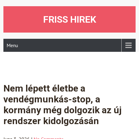
Skip
to
content
FRISS HIREK
Menu
Nem lépett életbe a
vendégmunkás-stop, a
kormány még dolgozik az új
rendszer kidolgozásán