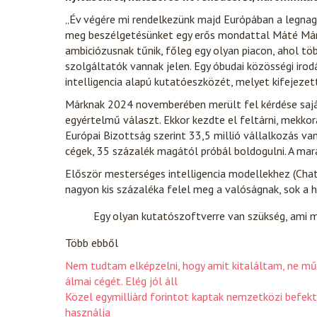
„Év végére mi rendelkezünk majd Európában a legnagyo
meg beszélgetésünket egy erős mondattal Máté Márk, 
ambiciózusnak tűnik, főleg egy olyan piacon, ahol tö
szolgáltatók vannak jelen. Egy óbudai közösségi irod
intelligencia alapú kutatóeszközét, melyet kifejezet
Márknak 2024 novemberében merült fel kérdése saját
egyértelmű választ. Ekkor kezdte el feltárni, mekkor
Európai Bizottság szerint 33,5 millió vállalkozás v
cégek, 35 százalék magától próbál boldogulni. A mar
Először mesterséges intelligencia modellekhez (Chat
nagyon kis százaléka felel meg a valóságnak, sok a h
Egy olyan kutatószoftverre van szükség, ami mi
Több ebből
Nem tudtam elképzelni, hogy amit kitaláltam, ne mű
álmai cégét. Elég jól áll
Közel egymilliárd forintot kaptak nemzetközi befekt
használja