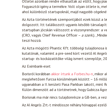
Ötletei azonban rendre elhasaltak az előtt, hogy pi
fogyasztói igény a termékre. Volt olyan ötlete is, 
ahol különböző startupoknál, majd nagyobb cégeknél
Az Azta történetének szempontjából ezek közül a l
dolgozott. Itt találkozott ugyanis később társalapít
startupban jócskán változott a viszonyrendszer: a ve
(CRO, vagyis Chief Revenue Officer –
a szerk.
). „Mind
teszi hozzá.
Az Azta mögötti Phantic Kft. többségi tulajdonosa is
kutatónak, valamint a pre-seed kört vezető AI Angels
startup- és kockázatitőke-világ ismert szereplője, 2
Az Eximbank-eset
Borisról korábban
akkor írtunk a Forbes.hu-n
, mikor 
meglehetősen furcsa körülmények között – 16 milliár
ugyanabban a II. kerületi Pasa Parkban lakott, mint 
Külön dimenziót ad a történetnek, hogy Gubicza Ágost
Borisnak ma már nincs tulajdonrésze a GB-ben, a vezet
Az AI Angels Zrt.-t mindössze néhány hónappal ezelőtt