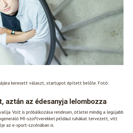
ájára keresett választ, startupot épített belőle. Fotó:
, aztán az édesanyja lelombozza
vallja. Volt is próbálkozása rendesen, ötletei mindig a legújabb
generáló MI-szoftverekkel például ruhákat tervezett, vitt
je az e-sport-szcénában is.