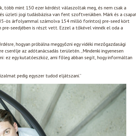
k, több mint 150 ezer kérdést válaszoltak meg, és nem csak a
s üzleti jogi tudásbázisa van fent szoftverükben. Márk és a csapa
385-ös árfolyammal számolva 154 millió forintos) pre-seed kört
 pre-seedjében is részt vett. Ezzel a tőkével vinnék el oda a
 kérdésre, hogyan próbálna meggyőzni egy vidéki mezőgazdasági
re cserélje az adótanácsadás területén. „Mindenki ingyenesen
ni: ez egy kutatóeszköz, ami főleg abban segít, hogy informáltan
bizalmat pedig egyszer tudod eljátszani.”