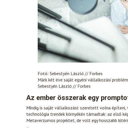
Fotó: Sebestyén László // Forbes
Márk két éve saját egyéni vállalkozási problém
Sebestyén László // Forbes
Az ember összerak egy promptot
Mindig is saját vállalkozást szeretett volna építeni, 
technológia trendek környékén támadtak: az első kép
Metaverzumos projektet, de volt egy hosszabb kitérő