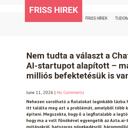
Skip
FRISS HIREK
to
content
FRISS HÍREK
TUDO
Nem tudta a választ a Cha
AI-startupot alapított – m
milliós befektetésük is va
June 11, 2026
|
No Comments
Nehezen sorolható a fiatalokat leginkább lázba 
itt találta meg azt a problémát, amelyből több
építeni. Megszokta, hogy ő a legfiatalabb a legt
hogy ma a volt főnökével egyengetik az Azta.ai-t.
nyitásokról, hatszoros növekedésről, hárommilli