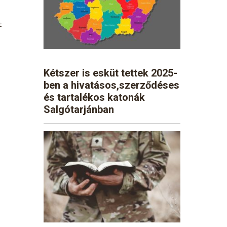
t
Kétszer is esküt tettek 2025-
ben a hivatásos,szerződéses
és tartalékos katonák
Salgótarjánban