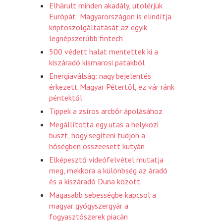
Elhárult minden akadály, utolérjük
Európát: Magyarországon is elindítja
kriptoszolgáltatását az egyik
legnépszerűbb fintech
500 védett halat mentettek ki a
kiszáradó kismarosi patakból
Energiaválság: nagy bejelentés
érkezett Magyar Pétertől, ez vár ránk
péntektől
Tippek a zsíros arcbőr ápolásához
Megállította egy utas a helyközi
buszt, hogy segíteni tudjon a
hőségben összeesett kutyán
Elképesztő videófelvétel mutatja
meg, mekkora a különbség az áradó
és a kiszáradó Duna között
Magasabb sebességbe kapcsol a
magyar gyógyszergyár a
fogyasztószerek piacán