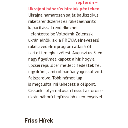
repterén –
Ukrajnai háborús híreink pénteken
Ukrajna hamarosan saját ballisztikus
rakétarendszerrel és rakétaelhárító
kapacitással rendelkezhet –
jelentette be Volodimir Zelenszkij
ukrán elnök, aki a FREYJA elnevezésű
rakétavédelmi program állásáról
tartott megbeszélést. Augusztus 5-én
nagy figyelmet kapott a hír, hogy a
lipcsei repülőtér mellett fedeztek fel
egy drónt, ami robbanóanyagokkal volt
felszerelve. Több német lap
is megtudta, mi lehetett a célpont.
Cikkünk folyamatosan frissül az orosz-
ukrán háború legfrissebb eseményeivel.
Friss Hírek