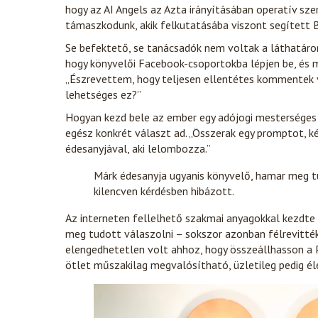
hogy az AI Angels az Azta irányításában operatív sze
támaszkodunk, akik felkutatásába viszont segített B
Se befektető, se tanácsadók nem voltak a láthatáro
hogy könyvelői Facebook-csoportokba lépjen be, és m
„Észrevettem, hogy teljesen ellentétes kommentek v
lehetséges ez?”
Hogyan kezd bele az ember egy adójogi mesterséges i
egész konkrét választ ad. „Összerak egy promptot, k
édesanyjával, aki lelombozza.”
Márk édesanyja ugyanis könyvelő, hamar meg t
kilencven kérdésben hibázott.
Az interneten fellelhető szakmai anyagokkal kezdte 
meg tudott válaszolni – sokszor azonban félrevitték
elengedhetetlen volt ahhoz, hogy összeállhasson a 
ötlet műszakilag megvalósítható, üzletileg pedig é