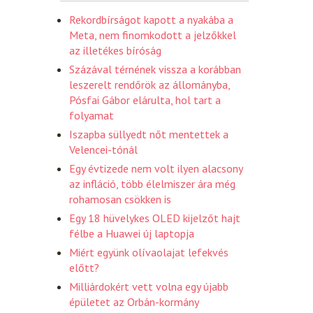
Rekordbírságot kapott a nyakába a
Meta, nem finomkodott a jelzőkkel
az illetékes bíróság
Százával térnének vissza a korábban
leszerelt rendőrök az állományba,
Pósfai Gábor elárulta, hol tart a
folyamat
Iszapba süllyedt nőt mentettek a
Velencei-tónál
Egy évtizede nem volt ilyen alacsony
az infláció, több élelmiszer ára még
rohamosan csökken is
Egy 18 hüvelykes OLED kijelzőt hajt
félbe a Huawei új laptopja
Miért együnk olívaolajat lefekvés
előtt?
Milliárdokért vett volna egy újabb
épületet az Orbán-kormány