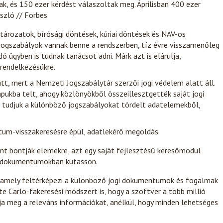
k, és 150 ezer kérdést válaszoltak meg. Áprilisban 400 ezer
szló // Forbes
tározatok, bírósági döntések, kúriai döntések és NAV-os
 jogszabályok vannak benne a rendszerben, tíz évre visszamenőleg
ó ügyben is tudnak tanácsot adni. Márk azt is elárulja,
rendelkezésükre.
t, mert a Nemzeti Jogszabálytár szerzői jogi védelem alatt áll.
pukba telt, ahogy közlönyökből összeillesztgették saját jogi
ni tudjuk a különböző jogszabályokat tördelt adatelemekből,
um-visszakeresésre épül, adatlekérő megoldás.
nt bontják elemekre, azt egy saját fejlesztésű keresőmodul
s dokumentumokban kutasson.
l, amely feltérképezi a különböző jogi dokumentumok és fogalmak
 Carlo-fakeresési módszert is, hogy a szoftver a több millió
 meg a releváns információkat, anélkül, hogy minden lehetséges