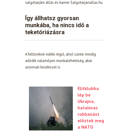
salgótarjáni állás és karrier Salgotarjanallas.hu
Így állhatsz gyorsan
munkába, ha nincs idő a
teketóriázásra
A feltörekvő vidéki régió, ahol szinte mindig
adódik valamilyen munkalehetőség, akár
azonnali kezdéssel is
Elitklubba
lép be
Ukrajna,
hatalmas
robbanást
előztek meg
a NATO