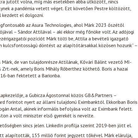
acra jutott volna, míg más esetekben abba ütközött, nincs
melynek a pandémia vetett véget. Ezt követően Pestre költözött,
 kezdett el dolgozni.
egfontosabb az Asura Technologies, ahol Márk 2023 őszétől
ójával – Sándor Attilával – aki ekkor még főnöke volt. Az adójogi
zérigazgatói pozíciót Márk tölti be, Attila a bevételi igazgató
en kulcsfontosságú döntést az alapítótársakkal közösen hozunk” –
 Márk, de van tulajdonrésze Attilának, Kővári Bálint vezető MI-
 Zrt.-nek, amely Boris Mihály Róberthez köthető. Boris a hazai
016-ban fektetett a Barionba.
alapkezelője, a Gubicza Ágostonnal közös GB&Partners –
d forintot nyert az állami tulajdonú Eximbanktól. Ekkoriban Boris
Rogán Antal, akinek informális befolyása volt az Eximbank felett.
on a volt miniszter első gyerekét is nevelte.
őségben sincs jelen. LinkedIn profilja szerint 2019-ben jött el.
 alapították, 155 millió forint jegyzett tőkével. Márk elárulja,