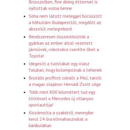
Brüsszelben, fine dining éttermet is
nyitottak volna benne
Soha nem látott meleggel búcsúzott
a hőhullám Budapesttől, megdőlt az
abszolút melegrekord
Rendszeresen összeütköztek a
gyárban az ember által vezetett
járművek, robotokra cserélte őket a
Toyota!
Idegesíti a turistákat egy olasz
faluban, hogy kolompolnak a tehenek
Brutális profitot csinált a Mol, tarolt
a magas olajáron Hernádi Zsolt cége
Több mint 800 kilométert tud egy
töltéssel a Mercedes új villanyos
sportautója!
Kiszámolta a szakértő, mennyibe
kerül 24 óra klímahasználat a
kánikulában