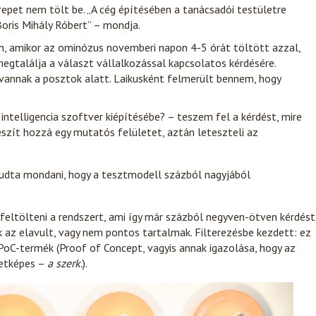
repet nem tölt be. „A cég építésében a tanácsadói testületre
oris Mihály Róbert” – mondja.
n, amikor az ominózus novemberi napon 4-5 órát töltött azzal,
egtalálja a választ vállalkozással kapcsolatos kérdésére.
annak a posztok alatt. Laikusként felmerült bennem, hogy
ntelligencia szoftver kiépítésébe? – teszem fel a kérdést, mire
észít hozzá egy mutatós felületet, aztán leteszteli az
udta mondani, hogy a tesztmodell százból nagyjából
feltölteni a rendszert, ami így már százból negyven-ötven kérdést
 az elavult, vagy nem pontos tartalmak. Filterezésbe kezdett: ez
PoC-termék (Proof of Concept, vagyis annak igazolása, hogy az
letképes –
a szerk.
).