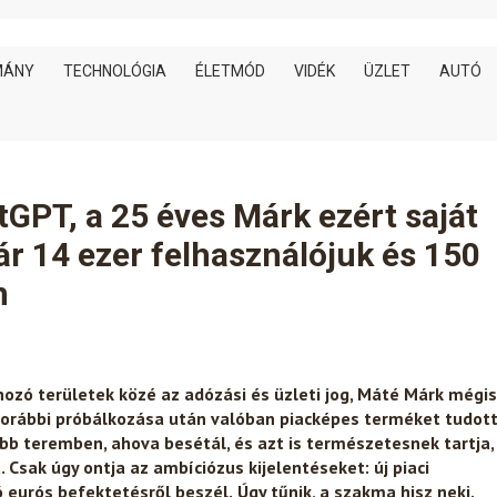
MÁNY
TECHNOLÓGIA
ÉLETMÓD
VIDÉK
ÜZLET
AUTÓ
tGPT, a 25 éves Márk ezért saját
ár 14 ezer felhasználójuk és 150
n
hozó területek közé az adózási és üzleti jog, Máté Márk mégis
 korábbi próbálkozása után valóban piacképes terméket tudot
öbb teremben, ahova besétál, és azt is természetesnek tartja,
 Csak úgy ontja az ambíciózus kijelentéseket: új piaci
ó eurós befektetésről beszél.
Úgy tűnik, a szakma hisz neki.