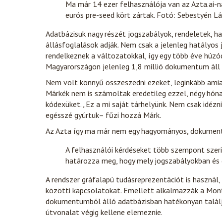
Ma már 14 ezer felhasználója van az Azta.ai-na
eurós pre-seed kört zártak. Fotó: Sebestyén Lá
Adatbázisuk nagy részét jogszabályok, rendeletek, ha
állásfoglalások adják. Nem csak a jelenleg hatályos
rendelkeznek a változatokkal, így egy több éve húzód
Magyarországon jelenleg 1,8 millió dokumentum áll 
Nem volt könnyű összeszedni ezeket, leginkább amiat
Márkék nem is számoltak eredetileg ezzel, négy hóna
kódexüket. „Ez a mi saját tárhelyünk. Nem csak idéz
egésszé gyúrtuk– fűzi hozzá Márk.
Az Azta így ma már nem egy hagyományos, dokument
A felhasználói kérdéseket több szempont szeri
határozza meg, hogy mely jogszabályokban é
A rendszer gráfalapú tudásreprezentációt is haszná
közötti kapcsolatokat. Emellett alkalmazzák a Monte
dokumentumból álló adatbázisban hatékonyan találja
útvonalat végig kellene elemeznie.