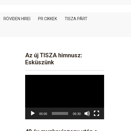
RÖVIDEN HIREI
PR CIKKEK
TISZA PÁRT
Az új TISZA himnusz:
Esküszünk
Video
Player
t
00:00
06:30