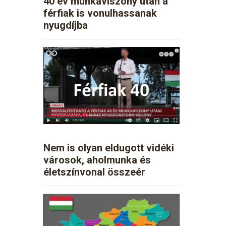
40 év munkaviszony után a
férfiak is vonulhassanak
nyugdíjba
Nem is olyan eldugott vidéki
városok, aholmunka és
életszínvonal összeér