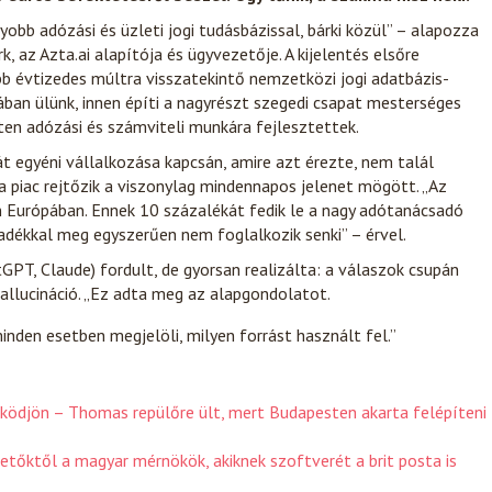
bb adózási és üzleti jogi tudásbázissal, bárki közül” – alapozza
az Azta.ai alapítója és ügyvezetője. A kijelentés elsőre
bb évtizedes múltra visszatekintő nemzetközi jogi adatbázis-
ában ülünk, innen építi a nagyrészt szegedi csapat mesterséges
ten adózási és számviteli munkára fejlesztettek.
 egyéni vállalkozása kapcsán, amire azt érezte, nem talál
a piac rejtőzik a viszonylag mindennapos jelenet mögött. „Az
an Európában. Ennek 10 százalékát fedik le a nagy adótanácsadó
adékkal meg egyszerűen nem foglalkozik senki” – érvel.
GPT, Claude) fordult, de gyorsan realizálta: a válaszok csupán
allucináció. „Ez adta meg az alapgondolatot.
nden esetben megjelöli, milyen forrást használt fel.”
ködjön – Thomas repülőre ült, mert Budapesten akarta felépíteni
etőktől a magyar mérnökök, akiknek szoftverét a brit posta is