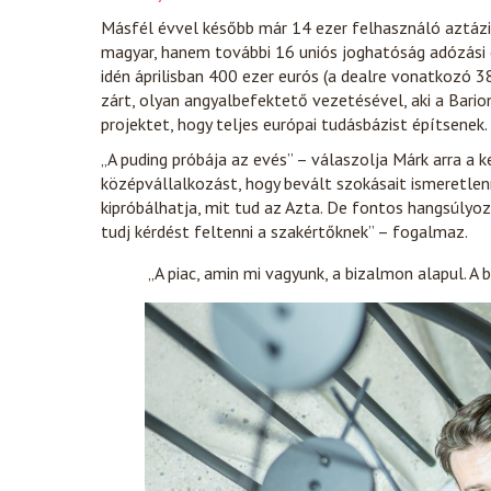
Másfél évvel később már 14 ezer felhasználó aztázi
magyar, hanem további 16 uniós joghatóság adózási é
idén áprilisban 400 ezer eurós (a dealre vonatkozó 
zárt, olyan angyalbefektető vezetésével, aki a Barion
projektet, hogy teljes európai tudásbázist építsenek.
„A puding próbája az evés” – válaszolja Márk arra a
középvállalkozást, hogy bevált szokásait ismeretlen
kipróbálhatja, mit tud az Azta. De fontos hangsúlyoz
tudj kérdést feltenni a szakértőknek” – fogalmaz.
„A piac, amin mi vagyunk, a bizalmon alapul. A 