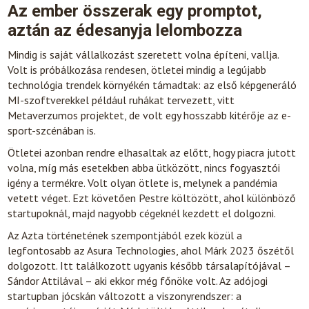
Az ember összerak egy promptot,
aztán az édesanyja lelombozza
Mindig is saját vállalkozást szeretett volna építeni, vallja.
Volt is próbálkozása rendesen, ötletei mindig a legújabb
technológia trendek környékén támadtak: az első képgeneráló
MI-szoftverekkel például ruhákat tervezett, vitt
Metaverzumos projektet, de volt egy hosszabb kitérője az e-
sport-szcénában is.
Ötletei azonban rendre elhasaltak az előtt, hogy piacra jutott
volna, míg más esetekben abba ütközött, nincs fogyasztói
igény a termékre. Volt olyan ötlete is, melynek a pandémia
vetett véget. Ezt követően Pestre költözött, ahol különböző
startupoknál, majd nagyobb cégeknél kezdett el dolgozni.
Az Azta történetének szempontjából ezek közül a
legfontosabb az Asura Technologies, ahol Márk 2023 őszétől
dolgozott. Itt találkozott ugyanis később társalapítójával –
Sándor Attilával – aki ekkor még főnöke volt. Az adójogi
startupban jócskán változott a viszonyrendszer: a