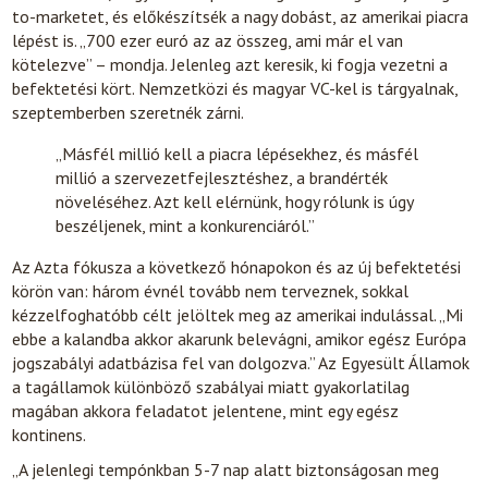
to-marketet, és előkészítsék a nagy dobást, az amerikai piacra
lépést is. „700 ezer euró az az összeg, ami már el van
kötelezve” – mondja. Jelenleg azt keresik, ki fogja vezetni a
befektetési kört. Nemzetközi és magyar VC-kel is tárgyalnak,
szeptemberben szeretnék zárni.
„Másfél millió kell a piacra lépésekhez, és másfél
millió a szervezetfejlesztéshez, a brandérték
növeléséhez. Azt kell elérnünk, hogy rólunk is úgy
beszéljenek, mint a konkurenciáról.”
Az Azta fókusza a következő hónapokon és az új befektetési
körön van: három évnél tovább nem terveznek, sokkal
kézzelfoghatóbb célt jelöltek meg az amerikai indulással. „Mi
ebbe a kalandba akkor akarunk belevágni, amikor egész Európa
jogszabályi adatbázisa fel van dolgozva.” Az Egyesült Államok
a tagállamok különböző szabályai miatt gyakorlatilag
magában akkora feladatot jelentene, mint egy egész
kontinens.
„A jelenlegi tempónkban 5-7 nap alatt biztonságosan meg