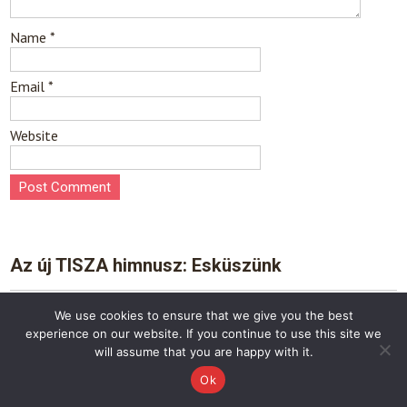
Name
*
Email
*
Website
Az új TISZA himnusz: Esküszünk
Video
We use cookies to ensure that we give you the best
Player
experience on our website. If you continue to use this site we
will assume that you are happy with it.
Ok