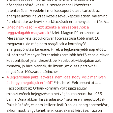
hőségriasztásról készült, szerda reggel közzétett
jelentésében. A védelmi munkacsoport ülést tartott az
energiaellátási helyzet kezelésével kapcsolatban, valamint
áttekintette az ivóvíz-korlátozások eredményeit – írták. A…
„Még nem késő” – ezt üzente a miniszterelnök a
leggazdagabb magyarnak
Üzlet
Magyar Péter szerint a
Mészáros-féle izocukorgyár fogyasztása több mint 10
megawatt, de még nem reagáltak a kormányfő
energiaspórolási kérésére. Hírek a legkeményebb nap előtt.
Mi történt? Magyar Péter miniszterelnök hétfő este a Mavir
központjából jelentkezett be. Facebook-videójában azt
mondta, jó hírei vannak, de üzent „az olasz partoknál
ringatózó” Mészáros Lőrincnek…
A legkárosabb paksi átverés: nem igaz, hogy „volt már ilyen”
és hogy „megoldjuk erőből”
Friss hírek
Felrobbantotta a
Facebookot az Orbán-kormány volt igazságügyi
miniszterének bejegyzése a hétvégén, miszerint ha 1983-
ban, a Duna akkori „kiszáradásakor” sikeresen megoldották
Paks hűtését, és nem kellett leállítani az energiatermelést,
akkor most is így tehetnénk, csak akarat kérdése. Tuzson