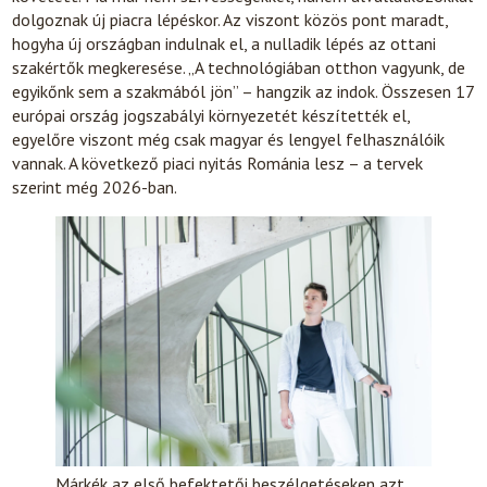
dolgoznak új piacra lépéskor. Az viszont közös pont maradt,
hogyha új országban indulnak el, a nulladik lépés az ottani
szakértők megkeresése. „A technológiában otthon vagyunk, de
egyikőnk sem a szakmából jön” – hangzik az indok. Összesen 17
európai ország jogszabályi környezetét készítették el,
egyelőre viszont még csak magyar és lengyel felhasználóik
vannak. A következő piaci nyitás Románia lesz – a tervek
szerint még 2026-ban.
Márkék az első befektetői beszélgetéseken azt