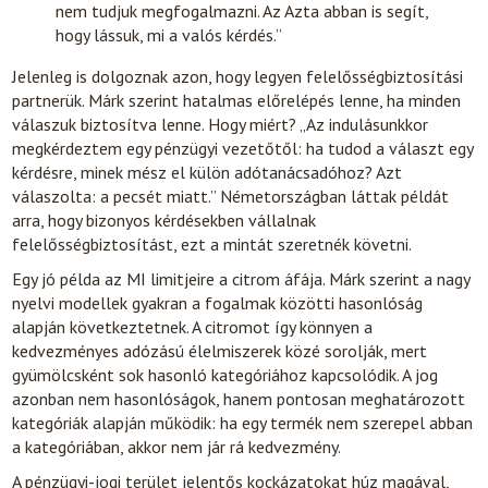
nem tudjuk megfogalmazni. Az Azta abban is segít,
hogy lássuk, mi a valós kérdés.”
Jelenleg is dolgoznak azon, hogy legyen felelősségbiztosítási
partnerük. Márk szerint hatalmas előrelépés lenne, ha minden
válaszuk biztosítva lenne. Hogy miért? „Az indulásunkkor
megkérdeztem egy pénzügyi vezetőtől: ha tudod a választ egy
kérdésre, minek mész el külön adótanácsadóhoz? Azt
válaszolta: a pecsét miatt.” Németországban láttak példát
arra, hogy bizonyos kérdésekben vállalnak
felelősségbiztosítást, ezt a mintát szeretnék követni.
Egy jó példa az MI limitjeire a citrom áfája. Márk szerint a nagy
nyelvi modellek gyakran a fogalmak közötti hasonlóság
alapján következtetnek. A citromot így könnyen a
kedvezményes adózású élelmiszerek közé sorolják, mert
gyümölcsként sok hasonló kategóriához kapcsolódik. A jog
azonban nem hasonlóságok, hanem pontosan meghatározott
kategóriák alapján működik: ha egy termék nem szerepel abban
a kategóriában, akkor nem jár rá kedvezmény.
A pénzügyi-jogi terület jelentős kockázatokat húz magával,