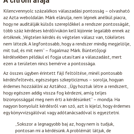
A citrom áfája
Kilencvennyolc százalékos válaszadási pontosság – olvasható
az Azta weboldalán. Márk elárulja, nem lépnek anélkül piacra,
hogy ne auditálják külsős szereplőkkel a rendszer pontosságát,
több száz kérdéses kérdőívükön kell kijönnie legalább ennek az
értéknek. „Végtelen kérdés és végtelen válasz van, tökéletes
nem létezik. A legfontosabb, hogy a rendszer mindig megjelölje,
mit tud, és mit nem” – fogalmaz Márk. Büntetőjogi
kérdésekben például el fogja utasítani a válaszadást, mert
ezen a területen nincs bemérve a pontossága.
Az összes ügyben érintett fájl feltöltése, minél pontosabb
kérdésfeltevés, egészséges szkepticizmus – sorolja, hogyan
érdemes hozzáállni az Aztához. „Úgy hoztuk létre a rendszert,
hogy egészen addig vissza fog kérdezni, amíg teljes
bizonyossággal meg nem érti a kérdésünket” – mondja. Ha
nagyon bonyolult kérdésről van szó, azt is kijelzi, hogy érdemes
egy könyvvizsgálóval vagy adótanácsadóval is egyeztetni.
„Sokszor a legnagyobb baj az, hogy nem is tudjuk,
pontosan mi a kérdésünk. A problémát látjuk, de