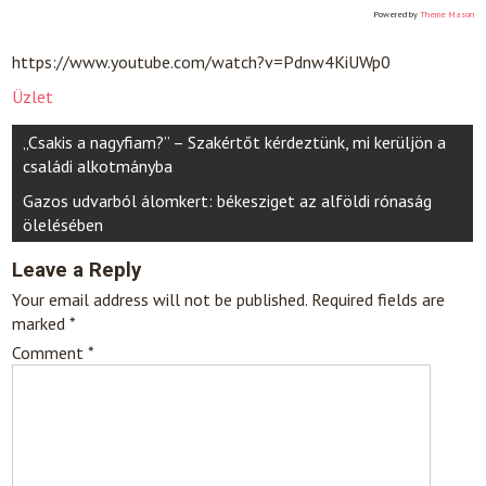
Powered by
Theme Mason
https://www.youtube.com/watch?v=Pdnw4KiUWp0
Üzlet
Post
„Csakis a nagyfiam?” – Szakértőt kérdeztünk, mi kerüljön a
navigation
családi alkotmányba
Gazos udvarból álomkert: békesziget az alföldi rónaság
ölelésében
Leave a Reply
Your email address will not be published.
Required fields are
marked
*
Comment
*