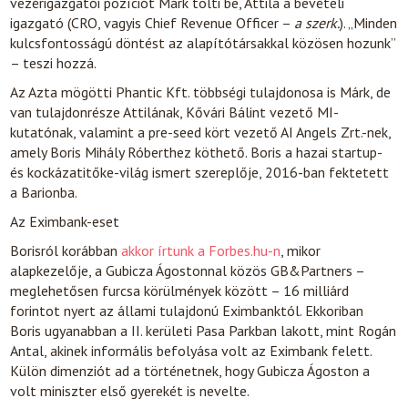
vezérigazgatói pozíciót Márk tölti be, Attila a bevételi
igazgató (CRO, vagyis Chief Revenue Officer –
a szerk.
). „Minden
kulcsfontosságú döntést az alapítótársakkal közösen hozunk”
– teszi hozzá.
Az Azta mögötti Phantic Kft. többségi tulajdonosa is Márk, de
van tulajdonrésze Attilának, Kővári Bálint vezető MI-
kutatónak, valamint a pre-seed kört vezető AI Angels Zrt.-nek,
amely Boris Mihály Róberthez köthető. Boris a hazai startup-
és kockázatitőke-világ ismert szereplője, 2016-ban fektetett
a Barionba.
Az Eximbank-eset
Borisról korábban
akkor írtunk a Forbes.hu-n
, mikor
alapkezelője, a Gubicza Ágostonnal közös GB&Partners –
meglehetősen furcsa körülmények között – 16 milliárd
forintot nyert az állami tulajdonú Eximbanktól. Ekkoriban
Boris ugyanabban a II. kerületi Pasa Parkban lakott, mint Rogán
Antal, akinek informális befolyása volt az Eximbank felett.
Külön dimenziót ad a történetnek, hogy Gubicza Ágoston a
volt miniszter első gyerekét is nevelte.