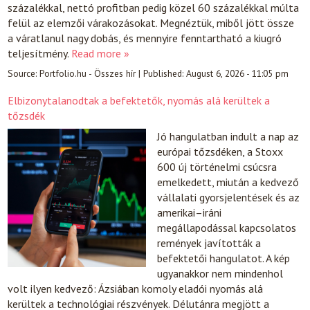
százalékkal, nettó profitban pedig közel 60 százalékkal múlta
felül az elemzői várakozásokat. Megnéztük, miből jött össze
a váratlanul nagy dobás, és mennyire fenntartható a kiugró
teljesítmény.
Read more »
Source:
Portfolio.hu - Összes hír
|
Published:
August 6, 2026 - 11:05 pm
Elbizonytalanodtak a befektetők, nyomás alá kerültek a
tőzsdék
Jó hangulatban indult a nap az
európai tőzsdéken, a Stoxx
600 új történelmi csúcsra
emelkedett, miután a kedvező
vállalati gyorsjelentések és az
amerikai–iráni
megállapodással kapcsolatos
remények javították a
befektetői hangulatot. A kép
ugyanakkor nem mindenhol
volt ilyen kedvező: Ázsiában komoly eladói nyomás alá
kerültek a technológiai részvények. Délutánra megjött a