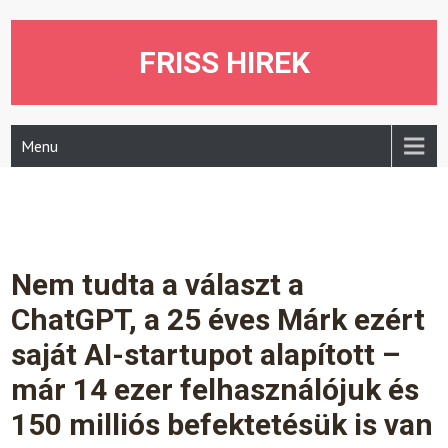
Skip
to
content
FRISS HIREK
Menu
Nem tudta a választ a
ChatGPT, a 25 éves Márk ezért
saját AI-startupot alapított –
már 14 ezer felhasználójuk és
150 milliós befektetésük is van