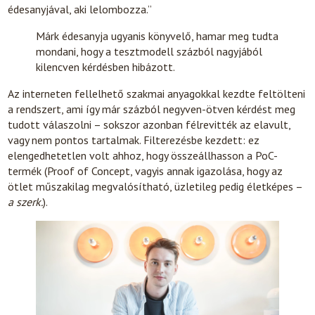
édesanyjával, aki lelombozza.”
Márk édesanyja ugyanis könyvelő, hamar meg tudta
mondani, hogy a tesztmodell százból nagyjából
kilencven kérdésben hibázott.
Az interneten fellelhető szakmai anyagokkal kezdte feltölteni
a rendszert, ami így már százból negyven-ötven kérdést meg
tudott válaszolni – sokszor azonban félrevitték az elavult,
vagy nem pontos tartalmak. Filterezésbe kezdett: ez
elengedhetetlen volt ahhoz, hogy összeállhasson a PoC-
termék (Proof of Concept, vagyis annak igazolása, hogy az
ötlet műszakilag megvalósítható, üzletileg pedig életképes –
a szerk.
).