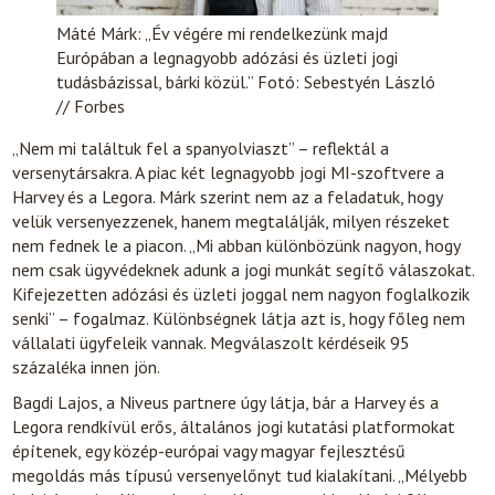
Máté Márk: „Év végére mi rendelkezünk majd
Európában a legnagyobb adózási és üzleti jogi
tudásbázissal, bárki közül.” Fotó: Sebestyén László
// Forbes
„Nem mi találtuk fel a spanyolviaszt” – reflektál a
versenytársakra. A piac két legnagyobb jogi MI-szoftvere a
Harvey és a Legora. Márk szerint nem az a feladatuk, hogy
velük versenyezzenek, hanem megtalálják, milyen részeket
nem fednek le a piacon. „Mi abban különbözünk nagyon, hogy
nem csak ügyvédeknek adunk a jogi munkát segítő válaszokat.
Kifejezetten adózási és üzleti joggal nem nagyon foglalkozik
senki” – fogalmaz. Különbségnek látja azt is, hogy főleg nem
vállalati ügyfeleik vannak. Megválaszolt kérdéseik 95
százaléka innen jön.
Bagdi Lajos, a Niveus partnere úgy látja, bár a Harvey és a
Legora rendkívül erős, általános jogi kutatási platformokat
építenek, egy közép-európai vagy magyar fejlesztésű
megoldás más típusú versenyelőnyt tud kialakítani. „Mélyebb