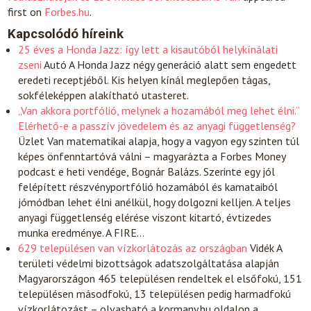
first on
Forbes.hu
.
Kapcsolódó híreink
25 éves a Honda Jazz: így lett a kisautóból helykínálati
zseni
Autó
A Honda Jazz négy generáció alatt sem engedett
eredeti receptjéből. Kis helyen kínál meglepően tágas,
sokféleképpen alakítható utasteret.
„Van akkora portfólió, melynek a hozamából meg lehet élni.”
Elérhető-e a passzív jövedelem és az anyagi függetlenség?
Üzlet
Van matematikai alapja, hogy a vagyon egy szinten túl
képes önfenntartóvá válni – magyarázta a Forbes Money
podcast e heti vendége, Bognár Balázs. Szerinte egy jól
felépített részvényportfólió hozamából és kamataiból
jómódban lehet élni anélkül, hogy dolgozni kelljen. A teljes
anyagi függetlenség elérése viszont kitartó, évtizedes
munka eredménye. A FIRE…
629 településen van vízkorlátozás az országban
Vidék
A
területi védelmi bizottságok adatszolgáltatása alapján
Magyarországon 465 településen rendeltek el elsőfokú, 151
településen másodfokú, 13 településen pedig harmadfokú
vízkorlátozást – olvasható a kormany.hu oldalon a