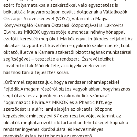
ezért folyamataikba a szakértőkkel való egyeztetést is
beiktatták. Magyarországon együtt dolgoznak a Vállalkozók
Országos Szövetségével (VOSZ), valamint a Magyar
Könyvvizsgáló Kamara Oktatási Központjával is. Lakrovits
Elvíra, az MKKOK ügyvezetője elmondta: néhány hónappal
ezelőtt keresték meg őket Márkék együttműködés céljából. Az
oktatási központ ezt követően – gyakorló szakemberek, több
oktató, illetve a Kamara szakértői bizottságának munkatársai
segítségével – tesztelte a rendszert. Észrevételeiket
továbbították Márkék felé, akik igyekeznek ezeket
hasznosítani a fejlesztés során.
„Örömmel tapasztaljuk, hogy a rendszer rohamléptekkel
fejlődik. A magam részéről biztos vagyok abban, hogy hasznos
segítőtárs lesz a jövőben a szakmabeliek számára” –
fogalmazott Elvíra. Az MKKOK és a Phantic Kft. egy
szerződést is aláírt, ami alapján az oktatási központ
képzéseinek mintegy évi 37 ezer résztvevője, valamint az
oktatók meghatározott időtartamban lehetőséget kapnak a
rendszer ingyenes kipróbálásra, és kedvezményes
megvásárlására, tette hozzá az ügyvezető.