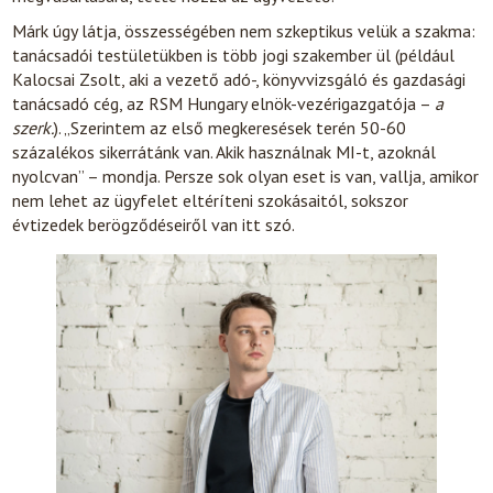
Márk úgy látja, összességében nem szkeptikus velük a szakma:
tanácsadói testületükben is több jogi szakember ül (például
Kalocsai Zsolt, aki a vezető adó-, könyvvizsgáló és gazdasági
tanácsadó cég, az RSM Hungary elnök-vezérigazgatója –
a
szerk.
). „Szerintem az első megkeresések terén 50-60
százalékos sikerrátánk van. Akik használnak MI-t, azoknál
nyolcvan” – mondja. Persze sok olyan eset is van, vallja, amikor
nem lehet az ügyfelet eltéríteni szokásaitól, sokszor
évtizedek berögződéseiről van itt szó.