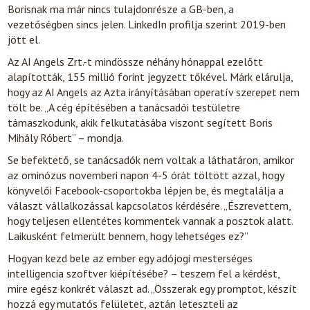
Borisnak ma már nincs tulajdonrésze a GB-ben, a
vezetőségben sincs jelen. LinkedIn profilja szerint 2019-ben
jött el.
Az AI Angels Zrt.-t mindössze néhány hónappal ezelőtt
alapították, 155 millió forint jegyzett tőkével. Márk elárulja,
hogy az AI Angels az Azta irányításában operatív szerepet nem
tölt be. „A cég építésében a tanácsadói testületre
támaszkodunk, akik felkutatásába viszont segített Boris
Mihály Róbert” – mondja.
Se befektető, se tanácsadók nem voltak a láthatáron, amikor
az ominózus novemberi napon 4-5 órát töltött azzal, hogy
könyvelői Facebook-csoportokba lépjen be, és megtalálja a
választ vállalkozással kapcsolatos kérdésére. „Észrevettem,
hogy teljesen ellentétes kommentek vannak a posztok alatt.
Laikusként felmerült bennem, hogy lehetséges ez?”
Hogyan kezd bele az ember egy adójogi mesterséges
intelligencia szoftver kiépítésébe? – teszem fel a kérdést,
mire egész konkrét választ ad. „Összerak egy promptot, készít
hozzá egy mutatós felületet, aztán leteszteli az