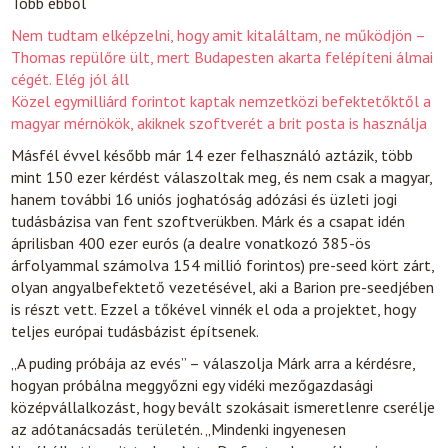
Több ebből
Nem tudtam elképzelni, hogy amit kitaláltam, ne működjön –
Thomas repülőre ült, mert Budapesten akarta felépíteni álmai
cégét. Elég jól áll
Közel egymilliárd forintot kaptak nemzetközi befektetőktől a
magyar mérnökök, akiknek szoftverét a brit posta is használja
Másfél évvel később már 14 ezer felhasználó aztázik, több
mint 150 ezer kérdést válaszoltak meg, és nem csak a magyar,
hanem további 16 uniós joghatóság adózási és üzleti jogi
tudásbázisa van fent szoftverükben. Márk és a csapat idén
áprilisban 400 ezer eurós (a dealre vonatkozó 385-ös
árfolyammal számolva 154 millió forintos) pre-seed kört zárt,
olyan angyalbefektető vezetésével, aki a Barion pre-seedjében
is részt vett. Ezzel a tőkével vinnék el oda a projektet, hogy
teljes európai tudásbázist építsenek.
„A puding próbája az evés” – válaszolja Márk arra a kérdésre,
hogyan próbálna meggyőzni egy vidéki mezőgazdasági
középvállalkozást, hogy bevált szokásait ismeretlenre cserélje
az adótanácsadás területén. „Mindenki ingyenesen