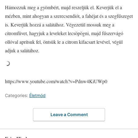
Hámozzuk meg a gyömbért, majd reszeljük el. Keverjük el a
mézben, mint ahogyan a szerecsendiót, a fahéjat és a szegfűszeget
is. Keverjük hozzá a salátához. Végezetül mossuk meg a
citromfüvet, hagyjuk a leveleket lecsöpögni, majd fűszervágó
ollóval aprítsuk fel, öntsük le a citrom kifacsart levével, végül
adjuk a salátához.
https://www.youtube.com/watch?v=Pdnw4KiUWp0
Categories:
Életmód
Leave a Comment