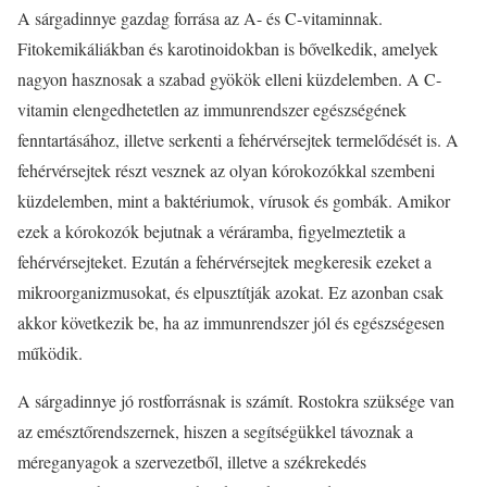
A sárgadinnye gazdag forrása az A- és C-vitaminnak.
Fitokemikáliákban és karotinoidokban is bővelkedik, amelyek
nagyon hasznosak a szabad gyökök elleni küzdelemben. A C-
vitamin elengedhetetlen az immunrendszer egészségének
fenntartásához, illetve serkenti a fehérvérsejtek termelődését is. A
fehérvérsejtek részt vesznek az olyan kórokozókkal szembeni
küzdelemben, mint a baktériumok, vírusok és gombák. Amikor
ezek a kórokozók bejutnak a véráramba, figyelmeztetik a
fehérvérsejteket. Ezután a fehérvérsejtek megkeresik ezeket a
mikroorganizmusokat, és elpusztítják azokat. Ez azonban csak
akkor következik be, ha az immunrendszer jól és egészségesen
működik.
A sárgadinnye jó rostforrásnak is számít. Rostokra szüksége van
az emésztőrendszernek, hiszen a segítségükkel távoznak a
méreganyagok a szervezetből, illetve a székrekedés