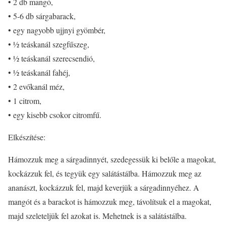
• 2 db mangó,
• 5-6 db sárgabarack,
• egy nagyobb ujjnyi gyömbér,
• ½ teáskanál szegfűszeg,
• ½ teáskanál szerecsendió,
• ½ teáskanál fahéj,
• 2 evőkanál méz,
• 1 citrom,
• egy kisebb csokor citromfű.
Elkészítése:
Hámozzuk meg a sárgadinnyét, szedegessük ki belőle a magokat,
kockázzuk fel, és tegyük egy salátástálba. Hámozzuk meg az
ananászt, kockázzuk fel, majd keverjük a sárgadinnyéhez. A
mangót és a barackot is hámozzuk meg, távolítsuk el a magokat,
majd szeleteljük fel azokat is. Mehetnek is a salátástálba.