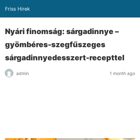
Friss Hirek
Nyári finomság: sárgadinnye –
gyömbéres-szegfűszeges
sárgadinnyedesszert-recepttel
admin
1 month ago