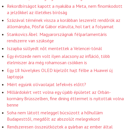
Rekordbírságot kapott a nyakába a Meta, nem finomkodott
a jelzőkkel az illetékes bíróság
Százával térnének vissza a korábban leszerelt rendőrök az
állományba, Pósfai Gábor elárulta, hol tart a folyamat
Stankovics Ábel: Magyarországnak félparlamentáris
rendszerre van szüksége
Iszapba süllyedt nőt mentettek a Velencei-tónál
Egy évtizede nem volt ilyen alacsony az infláció, több
élelmiszer ára még rohamosan csökken is
Egy 18 hüvelykes OLED kijelzőt hajt félbe a Huawei új
laptopja
Miért együnk olívaolajat lefekvés előtt?
Milliárdokért vett volna egy újabb épületet az Orbán-
kormány Brüsszelben, fine dining éttermet is nyitottak volna
benne
Soha nem látott meleggel búcsúzott a hőhullám
Budapesttől, megdőlt az abszolút melegrekord
Rendszeresen összeütköztek a gyárban az ember által