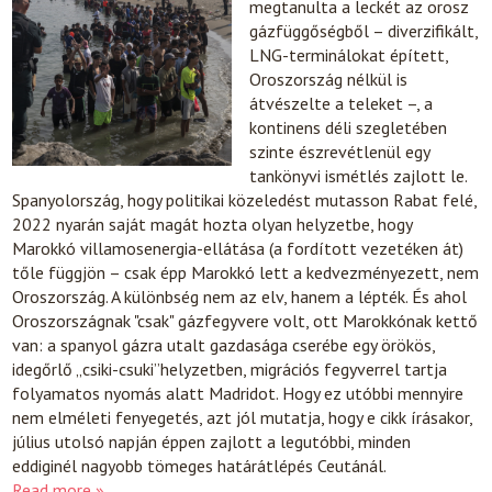
megtanulta a leckét az orosz
gázfüggőségből – diverzifikált,
LNG-terminálokat épített,
Oroszország nélkül is
átvészelte a teleket –, a
kontinens déli szegletében
szinte észrevétlenül egy
tankönyvi ismétlés zajlott le.
Spanyolország, hogy politikai közeledést mutasson Rabat felé,
2022 nyarán saját magát hozta olyan helyzetbe, hogy
Marokkó villamosenergia-ellátása (a fordított vezetéken át)
tőle függjön – csak épp Marokkó lett a kedvezményezett, nem
Oroszország. A különbség nem az elv, hanem a lépték. És ahol
Oroszországnak "csak" gázfegyvere volt, ott Marokkónak kettő
van: a spanyol gázra utalt gazdasága cserébe egy örökös,
idegőrlő „csiki-csuki”helyzetben, migrációs fegyverrel tartja
folyamatos nyomás alatt Madridot. Hogy ez utóbbi mennyire
nem elméleti fenyegetés, azt jól mutatja, hogy e cikk írásakor,
július utolsó napján éppen zajlott a legutóbbi, minden
eddiginél nagyobb tömeges határátlépés Ceutánál.
Read more »