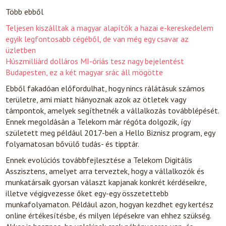
Több ebből
Teljesen kiszálltak a magyar alapítók a hazai e-kereskedelem
egyik legfontosabb cégéből, de van még egy csavar az
üzletben
Húszmilliárd dolláros MI-óriás tesz nagy bejelentést
Budapesten, ez a két magyar srác áll mögötte
Ebből fakadóan előfordulhat, hogy nincs rálátásuk számos
területre, ami miatt hiányoznak azok az ötletek vagy
támpontok, amelyek segíthetnék a vállalkozás továbblépését.
Ennek megoldásán a Telekom már régóta dolgozik, így
született meg például 2017-ben a Hello Biznisz program, egy
folyamatosan bővülő tudás- és tipptár.
Ennek evolúciós továbbfejlesztése a Telekom Digitális
Asszisztens, amelyet arra terveztek, hogy a vállalkozók és
munkatársaik gyorsan választ kapjanak konkrét kérdéseikre,
illetve végigvezesse őket egy-egy összetettebb
munkafolyamaton. Például azon, hogyan kezdhet egy kertész
online értékesítésbe, és milyen lépésekre van ehhez szükség.