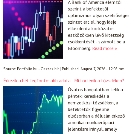
A Bank of America elemzői
szerint a befektetői
optimizmus olyan szélsőséges
szintet ért el, hogy ideje
elkezdeni a kockázatos
eszközökben lévő kitettség
csökkentését - számolt be a
Bloomberg.
Read more »
Source:
Portfolio.hu - Összes hír
|
Published:
August 7, 2026 - 12:08 pm
Érkezik a hét legfontosabb adata - Mi történik a tőzsdéken?
Óvatos hangulatban telik a
pénteki kereskedés a
nemzetközi tőzsdéken, a
befektetők figyelme
elsősorban a délután érkező
amerikai munkaerőpiaci
jelentésre irányul, amely