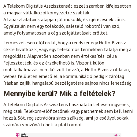
A Telekom Digitális Asszisztensét ezzel szemben kifejezetten
a magyar vállalkozói környezetre szabták.
A tapasztalataink alapján jól működik, és ígéretesnek tűnik.
Egyáltalán nem egy tolakodó, saleselő robotról van szó,
amely folyamatosan a cég szolgáltatásait erőlteti.
Természetesen előfordul, hogy a rendszer egy Hello Biznisz-
cikkre hivatkozik, vagy egy telekomos termékben találja meg a
megoldást. Alapvetően azonban nem értékesítési célra
fejlesztették, és ez érzékelhető is. Viszont külön
mobilalkalmazás nem készült hozzá, a Hello Biznisz oldalán,
webes felületen érhető el, a kommunikáció pedig kizárólag
írásban zajlik, hangalapú beszélgetésre sajnos nincs lehetőség.
Mennyibe kerül? Mik a feltételek?
A Telekom Digitális Asszisztens használata teljesen ingyenes,
még csak Telekom-előfizetőnek vagy partnernek sem kell lenni
hozzá. Sőt, regisztrációra sincs szükség, ami jó eséllyel sokak
számára vonzóvá teheti a platformot.