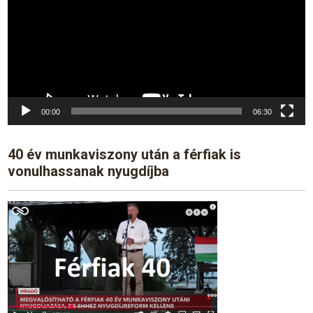
00:00
06:30
40 év munkaviszony után a férfiak is
vonulhassanak nyugdíjba