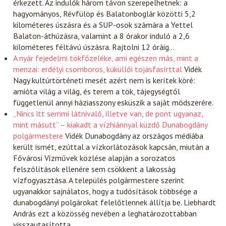
érkezett. Az indulók három távon szerepelhetnek: a
hagyományos, Révfülöp és Balatonboglár közötti 5,2
kilométeres úszásra és a SUP-osok számára a Yettel
Balaton-áthúzásra, valamint a 8 órakor induló a 2,6
kilométeres féltávú úszásra. Rajtolni 12 óráig…
A nyár fejedelmi tökfőzeléke, ami egészen más, mint a
menzai: erdélyi csomboros, küküllői tojásfasírttal
Vidék
Nagy kultúrtörténeti mesét azért nem is kerítek köré:
amióta világ a világ, és terem a tök, tájegységtől
függetlenül annyi háziasszony esküszik a saját módszerére.
„Nincs itt semmi látnivaló, illetve van, de pont ugyanaz,
mint másutt” – kiakadt a vízhiánnyal küzdő Dunabogdány
polgármestere
Vidék
Dunabogdány az országos médiába
került ismét, ezúttal a vízkorlátozások kapcsán, miután a
Fővárosi Vízművek közlése alapján a sorozatos
felszólítások ellenére sem csökkent a lakosság
vízfogyasztása. A település polgármestere szerint
ugyanakkor sajnálatos, hogy a tudósítások többsége a
dunabogdányi polgárokat felelőtlennek állítja be. Liebhardt
András ezt a közösség nevében a leghatározottabban
visszautasította…