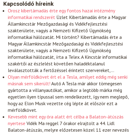
Kapcsolódó híreink
Orosz kibertámadás érte egy fontos hazai intézmény
informatikai rendszerét
Üzlet
Kibertámadás érte a Magyar
Államkincstár Mezőgazdasági és Vidékfejlesztési
szakterülete, vagyis a Nemzeti Kifizető Ügynökség
informatikai hálózatát. Mi történt? Kibertámadás érte a
Magyar Államkincstár Mezőgazdasági és Vidékfejlesztési
szakterülete, vagyis a Nemzeti Kifizető Ügynökség
informatikai hálózatát, írta a Telex. A Kincstár informatikai
szakértői az észlelést követően haladéktalanul
leválasztották a fertőzéssel érintett szervereket,…
Olyan mérföldkövet ért el a Tesla, amilyet eddig még senki
másnak sem sikerült!
Autó
A Tesla már akkor tömegesen
gyártotta a villanyautókat, amikor a legtöbb márka még
egyetlen ilyen típussal sem rendelkezett, így nem meglepő,
hogy az Elon Musk vezette cég lépte át először ezt a
mérföldkövet.
Kevesebb mint egy óra alatt ért célba a Balaton-átúszás
nyertese
Vidék
Ma reggel 7 órakor elrajtolt a 44. Lidl
Balaton-átúszás, melyre előzetesen közel 11 ezer nevezés