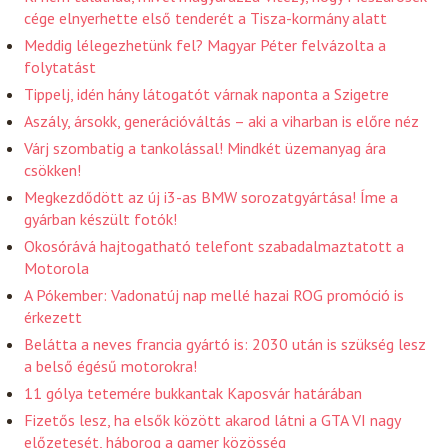
cége elnyerhette első tenderét a Tisza-kormány alatt
Meddig lélegezhetünk fel? Magyar Péter felvázolta a
folytatást
Tippelj, idén hány látogatót várnak naponta a Szigetre
Aszály, ársokk, generációváltás – aki a viharban is előre néz
Várj szombatig a tankolással! Mindkét üzemanyag ára
csökken!
Megkezdődött az új i3-as BMW sorozatgyártása! Íme a
gyárban készült fotók!
Okosórává hajtogatható telefont szabadalmaztatott a
Motorola
A Pókember: Vadonatúj nap mellé hazai ROG promóció is
érkezett
Belátta a neves francia gyártó is: 2030 után is szükség lesz
a belső égésű motorokra!
11 gólya tetemére bukkantak Kaposvár határában
Fizetős lesz, ha elsők között akarod látni a GTA VI nagy
előzetesét, háborog a gamer közösség