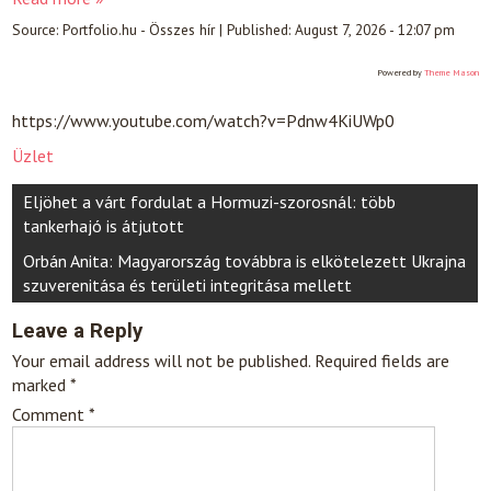
Source:
Portfolio.hu - Összes hír
|
Published:
August 7, 2026 - 12:07 pm
Powered by
Theme Mason
https://www.youtube.com/watch?v=Pdnw4KiUWp0
Üzlet
Post
Eljöhet a várt fordulat a Hormuzi-szorosnál: több
navigation
tankerhajó is átjutott
Orbán Anita: Magyarország továbbra is elkötelezett Ukrajna
szuverenitása és területi integritása mellett
Leave a Reply
Your email address will not be published.
Required fields are
marked
*
Comment
*