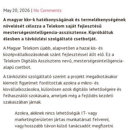
May 20, 2026
|
No Comments
A magyar kkv-k hatékonyságának és termelékenységének
növelését célozza a Telekom saját fejlesztésű
mesterségesintelligencia-asszisztense. Kipróbáltuk
élesben a távközlési szolgáltató csetbotját.
A Magyar Telekom újabb, alapvetően a hazai kis- és
középvállalkozásoknak szánt fejlesztéssel állt elő. Ez a
Telekom Digitális Asszisztens nevű, mesterségesintelligencia-
alapú csetbot.
A távközlési szolgáltató szerint a projekt megalkotásakor
kiemelt figyelmet fordítottak azokra a mikro- és
kisvállalkozásokra, különösen azok digitális lehetőségeire és
felhasználói szokásaira, amelyek még a fejlődés kezdeti
szakaszában járnak.
Azokra, akiknek nincs lehetőségük IT- vagy
marketingterületen jártas munkatársat felvenni,
vagy hosszabb távon külső tanácsadót megfizetni.