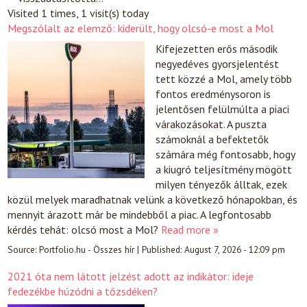
Visited 1 times, 1 visit(s) today
Megszólalt az elemző: kiderült, hogy olcsó-e most a Mol
Kifejezetten erős második
negyedéves gyorsjelentést
tett közzé a Mol, amely több
fontos eredménysoron is
jelentősen felülmúlta a piaci
várakozásokat. A puszta
számoknál a befektetők
számára még fontosabb, hogy
a kiugró teljesítmény mögött
milyen tényezők álltak, ezek
közül melyek maradhatnak velünk a következő hónapokban, és
mennyit árazott már be mindebből a piac. A legfontosabb
kérdés tehát: olcsó most a Mol?
Read more »
Source:
Portfolio.hu - Összes hír
|
Published:
August 7, 2026 - 12:09 pm
2021 óta nem látott jelzést adott az indikátor: ideje
fedezékbe húzódni a tőzsdéken?