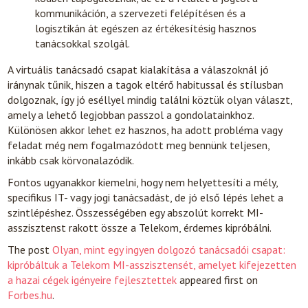
kommunikáción, a szervezeti felépítésen és a
logisztikán át egészen az értékesítésig hasznos
tanácsokkal szolgál.
A virtuális tanácsadó csapat kialakítása a válaszoknál jó
iránynak tűnik, hiszen a tagok eltérő habitussal és stílusban
dolgoznak, így jó eséllyel mindig találni köztük olyan választ,
amely a lehető legjobban passzol a gondolatainkhoz.
Különösen akkor lehet ez hasznos, ha adott probléma vagy
feladat még nem fogalmazódott meg bennünk teljesen,
inkább csak körvonalazódik.
Fontos ugyanakkor kiemelni, hogy nem helyettesíti a mély,
specifikus IT- vagy jogi tanácsadást, de jó első lépés lehet a
szintlépéshez. Összességében egy abszolút korrekt MI-
asszisztenst rakott össze a Telekom, érdemes kipróbálni.
The post
Olyan, mint egy ingyen dolgozó tanácsadói csapat:
kipróbáltuk a Telekom MI-asszisztensét, amelyet kifejezetten
a hazai cégek igényeire fejlesztettek
appeared first on
Forbes.hu
.