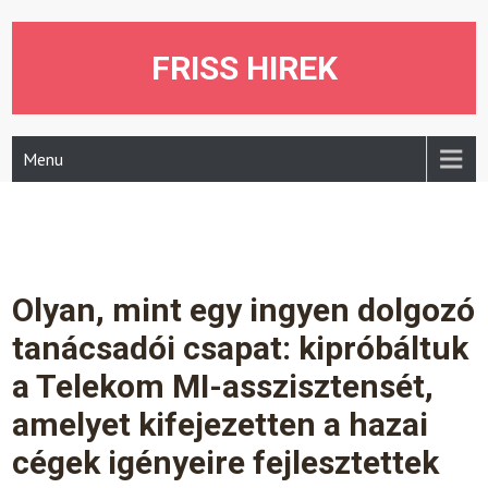
Skip
to
content
FRISS HIREK
Menu
Olyan, mint egy ingyen dolgozó
tanácsadói csapat: kipróbáltuk
a Telekom MI-asszisztensét,
amelyet kifejezetten a hazai
cégek igényeire fejlesztettek