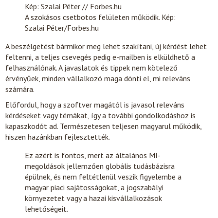
Kép: Szalai Péter // Forbes.hu
A szokásos csetbotos felületen működik. Kép:
Szalai Péter/Forbes.hu
A beszélgetést bármikor meg lehet szakítani, új kérdést lehet
feltenni, a teljes csevegés pedig e-mailben is elküldhető a
felhasználónak. A javaslatok és tippek nem kötelező
érvényűek, minden vállalkozó maga dönti el, mi releváns
számára.
Előfordul, hogy a szoftver magától is javasol releváns
kérdéseket vagy témákat, így a további gondolkodáshoz is
kapaszkodót ad. Természetesen teljesen magyarul működik,
hiszen hazánkban fejlesztették.
Ez azért is fontos, mert az általános MI-
megoldások jellemzően globális tudásbázisra
épülnek, és nem feltétlenül veszik figyelembe a
magyar piaci sajátosságokat, a jogszabályi
környezetet vagy a hazai kisvállalkozások
lehetőségeit.