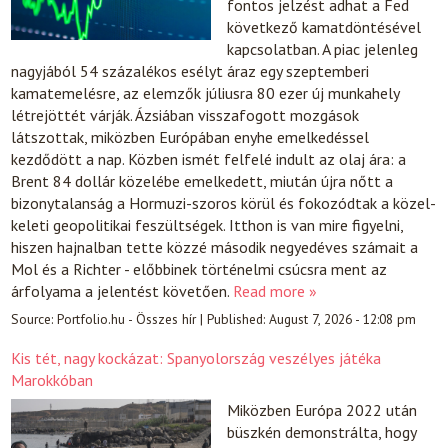
fontos jelzést adhat a Fed
következő kamatdöntésével
kapcsolatban. A piac jelenleg
nagyjából 54 százalékos esélyt áraz egy szeptemberi
kamatemelésre, az elemzők júliusra 80 ezer új munkahely
létrejöttét várják. Ázsiában visszafogott mozgások
látszottak, miközben Európában enyhe emelkedéssel
kezdődött a nap. Közben ismét felfelé indult az olaj ára: a
Brent 84 dollár közelébe emelkedett, miután újra nőtt a
bizonytalanság a Hormuzi-szoros körül és fokozódtak a közel-
keleti geopolitikai feszültségek. Itthon is van mire figyelni,
hiszen hajnalban tette közzé második negyedéves számait a
Mol és a Richter - előbbinek történelmi csúcsra ment az
árfolyama a jelentést követően.
Read more »
Source:
Portfolio.hu - Összes hír
|
Published:
August 7, 2026 - 12:08 pm
Kis tét, nagy kockázat: Spanyolország veszélyes játéka
Marokkóban
Miközben Európa 2022 után
büszkén demonstrálta, hogy