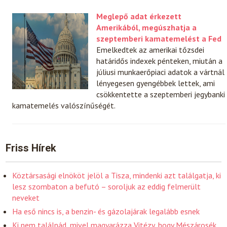
Meglepő adat érkezett
Amerikából, megúszhatja a
szeptemberi kamatemelést a Fed
Emelkedtek az amerikai tőzsdei
határidős indexek pénteken, miután a
júliusi munkaerőpiaci adatok a vártnál
lényegesen gyengébbek lettek, ami
csökkentette a szeptemberi jegybanki
kamatemelés valószínűségét.
Friss Hírek
Köztársasági elnököt jelöl a Tisza, mindenki azt találgatja, ki
lesz szombaton a befutó – soroljuk az eddig felmerült
neveket
Ha eső nincs is, a benzin- és gázolajárak legalább esnek
Ki nem találnád, mivel magyarázza Vitézy, hogy Mészárosék