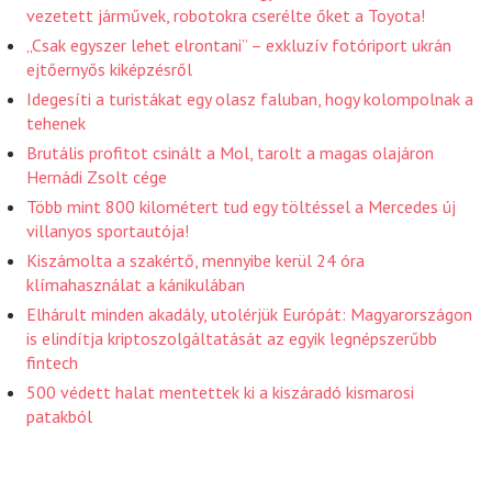
vezetett járművek, robotokra cserélte őket a Toyota!
„Csak egyszer lehet elrontani” – exkluzív fotóriport ukrán
ejtőernyős kiképzésről
Idegesíti a turistákat egy olasz faluban, hogy kolompolnak a
tehenek
Brutális profitot csinált a Mol, tarolt a magas olajáron
Hernádi Zsolt cége
Több mint 800 kilométert tud egy töltéssel a Mercedes új
villanyos sportautója!
Kiszámolta a szakértő, mennyibe kerül 24 óra
klímahasználat a kánikulában
Elhárult minden akadály, utolérjük Európát: Magyarországon
is elindítja kriptoszolgáltatását az egyik legnépszerűbb
fintech
500 védett halat mentettek ki a kiszáradó kismarosi
patakból