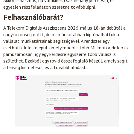
Akkor is hasznos, ha valakinek csak néhány perce van, és
egyetlen részfeladaton szeretne továbblépni.
Felhasználóbarát?
A Telekom Digitális Asszisztens 2026. május 18-án debütál a
nagyközönség előtt, de mi már korábban kipróbálhattuk a
vállalat munkatársainak segítségével. A rendszer egy
csetbotfelületre épül, amely mögött több MI-motor dolgozik
párhuzamosan, így egy kérdésre egyszerre több válasz is
születhet. Ezekből egy rövid összefoglaló készül, amely segíti
a lényeg kiemelését és a továbbhaladást.