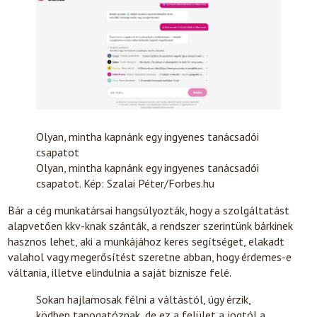
Olyan, mintha kapnánk egy ingyenes tanácsadói
csapatot
Olyan, mintha kapnánk egy ingyenes tanácsadói
csapatot. Kép: Szalai Péter/Forbes.hu
Bár a cég munkatársai hangsúlyozták, hogy a szolgáltatást
alapvetően kkv-knak szánták, a rendszer szerintünk bárkinek
hasznos lehet, aki a munkájához keres segítséget, elakadt
valahol vagy megerősítést szeretne abban, hogy érdemes-e
váltania, illetve elindulnia a saját biznisze felé.
Sokan hajlamosak félni a váltástól, úgy érzik,
ködben tapogatóznak, de ez a felület a jogtól a