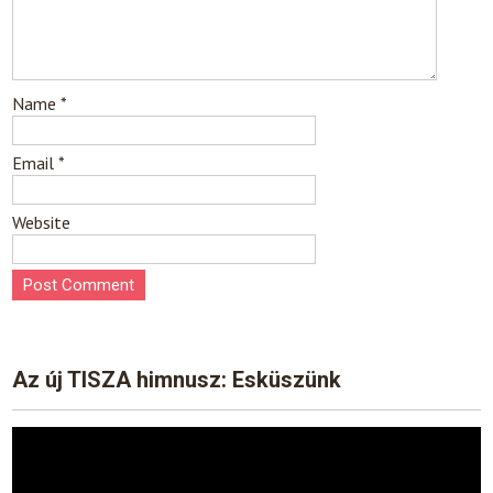
Name
*
Email
*
Website
Az új TISZA himnusz: Esküszünk
Video
Player