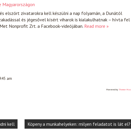
 le Magyarországon
és elszórt zivatarokra kell készülni a nap folyamán, a Dunától
akadással és jégesővel kísért viharok is kialakulhatnak – hívta fel
Met Nonprofit Zrt. a Facebook-videójában.
Read more »
 9:45 am
Powered by
Theme Mas
dni kell
Köpeny a munkahelyeken: milyen feladatot is lát el?