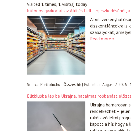
Visited 1 times, 1 visit(s) today
Különös gyakorlat az Aldi és Lidl terjeszkedésénél,
A brit versenyhatósá
diszkontláncokra is 
szabályokat, amelyek
Read more »
Source:
Portfolio.hu - Összes hír
|
Published:
August 7, 2026 -
Elitklubba lép be Ukrajna, hatalmas robbanást előzt
Ukrajna hamarosan sa
rendelkezhet – jelen
rakétavédelmi progr
kapott a hír, hogy a 
robbanóanyagokkal vo