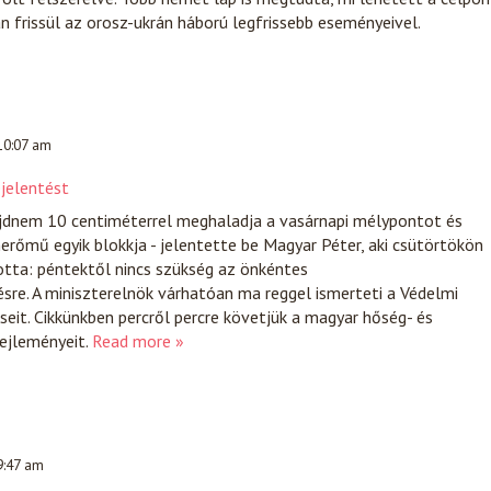
 frissül az orosz-ukrán háború legfrissebb eseményeivel.
 10:07 am
ejelentést
jdnem 10 centiméterrel meghaladja a vasárnapi mélypontot és
rőmű egyik blokkja - jelentette be Magyar Péter, aki csütörtökön
otta: péntektől nincs szükség az önkéntes
re. A miniszterelnök várhatóan ma reggel ismerteti a Védelmi
it. Cikkünkben percről percre követjük a magyar hőség- és
fejleményeit.
Read more »
9:47 am