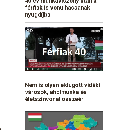
40 év munkaviszony után a
férfiak is vonulhassanak
nyugdíjba
Nem is olyan eldugott vidéki
városok, aholmunka és
életszínvonal összeér
t.