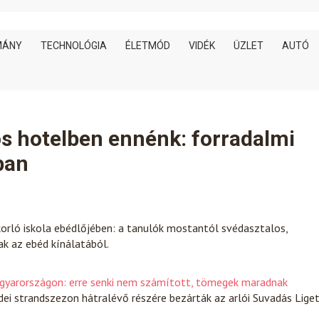
MÁNY
TECHNOLÓGIA
ÉLETMÓD
VIDÉK
ÜZLET
AUTÓ
os hotelben ennénk: forradalmi
ban
korló iskola ebédlőjében: a tanulók mostantól svédasztalos,
k az ebéd kínálatából.
Magyarországon: erre senki nem számított, tömegek maradnak
dei strandszezon hátralévő részére bezárták az arlói Suvadás Lige