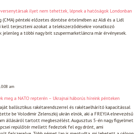
 a versenytársak ilyet nem tehettek, lépnek a hatóságok Londonban
g (CMA) pénteki előzetes döntése értelmében az Aldi és a Lidl
ki kell terjeszteni azokat a telekszerződésekre vonatkozó
 jelenleg a többi nagy brit szupermarketláncra már érvényesek.
 10:08 am
ek meg a NATO repterén – Ukrajnai háborús híreink pénteken
ját ballisztikus rakétarendszerrel és rakétaelhárító kapacitással
tette be Volodimir Zelenszkij ukrán elnök, aki a FREYJA elnevezésű
am állásáról tartott megbeszélést. Augusztus 5-én nagy figyelmet
lipcsei repülőtér mellett fedeztek fel egy drónt, ami
lt felszerelve. Több német lap is megtudta, mi lehetett a célpon