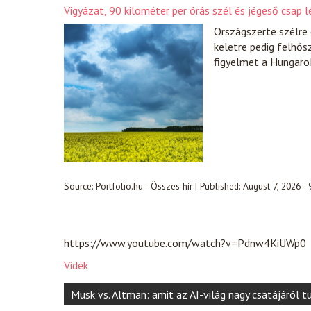
Vigyázat, 90 kilométer per órás szél és jégeső csap
Országszerte szélre 
keletre pedig felhősz
figyelmet a Hungaro
Source:
Portfolio.hu - Összes hír
|
Published:
August 7, 2026 -
https://www.youtube.com/watch?v=Pdnw4KiUWp0
Vidék
Post
Musk vs. Altman: amit az AI-világ nagy csatájáról tu