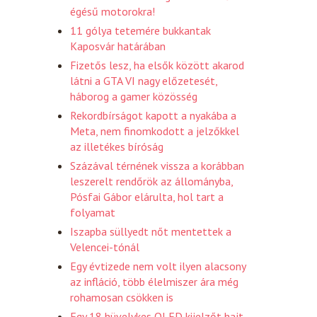
égésű motorokra!
11 gólya tetemére bukkantak
Kaposvár határában
Fizetős lesz, ha elsők között akarod
látni a GTA VI nagy előzetesét,
háborog a gamer közösség
Rekordbírságot kapott a nyakába a
Meta, nem finomkodott a jelzőkkel
az illetékes bíróság
Százával térnének vissza a korábban
leszerelt rendőrök az állományba,
Pósfai Gábor elárulta, hol tart a
folyamat
Iszapba süllyedt nőt mentettek a
Velencei-tónál
Egy évtizede nem volt ilyen alacsony
az infláció, több élelmiszer ára még
rohamosan csökken is
Egy 18 hüvelykes OLED kijelzőt hajt