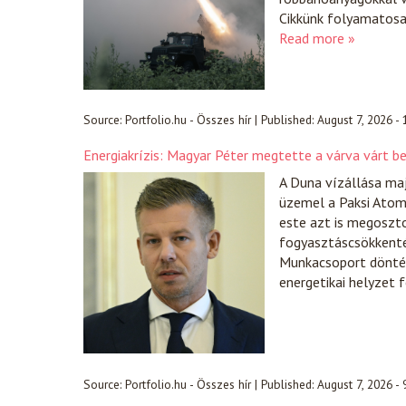
Cikkünk folyamatosan
Read more »
Source:
Portfolio.hu - Összes hír
|
Published:
August 7, 2026 -
Energiakrízis: Magyar Péter megtette a várva várt b
A Duna vízállása ma
üzemel a Paksi Atome
este azt is megoszt
fogyasztáscsökkentés
Munkacsoport döntése
energetikai helyzet 
Source:
Portfolio.hu - Összes hír
|
Published:
August 7, 2026 - 