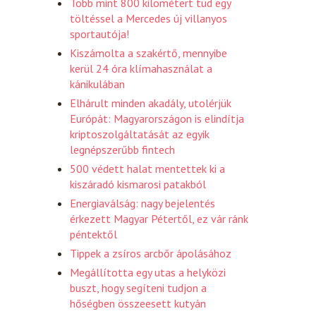
Több mint 800 kilométert tud egy
töltéssel a Mercedes új villanyos
sportautója!
Kiszámolta a szakértő, mennyibe
kerül 24 óra klímahasználat a
kánikulában
Elhárult minden akadály, utolérjük
Európát: Magyarországon is elindítja
kriptoszolgáltatását az egyik
legnépszerűbb fintech
500 védett halat mentettek ki a
kiszáradó kismarosi patakból
Energiaválság: nagy bejelentés
érkezett Magyar Pétertől, ez vár ránk
péntektől
Tippek a zsíros arcbőr ápolásához
Megállította egy utas a helyközi
buszt, hogy segíteni tudjon a
hőségben összeesett kutyán