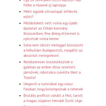
félbe a Huawei új laptopja
Miért együnk olívaolajat lefekvés
előtt?
Milliárdokért vett volna egy újabb
épületet az Orbán-kormány
Brüsszelben, fine dining éttermet is
nyitottak volna benne
Soha nem látott meleggel búcsúzott
a hőhullám Budapesttől, megdőlt az
abszolút melegrekord
Rendszeresen összeütköztek a
gyárban az ember által vezetett
járművek, robotokra cserélte őket a
Toyota!
Idegesíti a turistákat egy olasz
faluban, hogy kolompolnak a tehenek
Brutális profitot csinált a Mol, tarolt
a magas olajáron Hernádi Zsolt cége