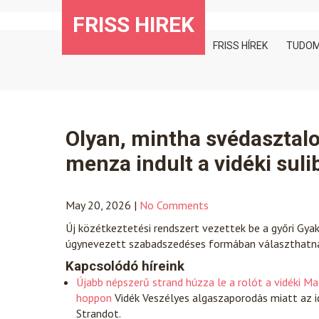
Skip
FRISS HIREK
to
content
FRISS HÍREK
TUDO
Olyan, mintha svédasztal
menza indult a vidéki suli
May 20, 2026
|
No Comments
Új közétkeztetési rendszert vezettek be a győri Gya
úgynevezett szabadszedéses formában választhatna
Kapcsolódó híreink
Újabb népszerű strand húzza le a rolót a vidéki 
hoppon
Vidék
Veszélyes algaszaporodás miatt az i
Strandot.