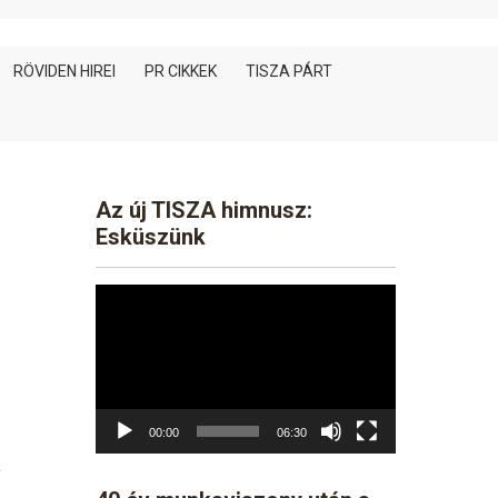
RÖVIDEN HIREI
PR CIKKEK
TISZA PÁRT
Az új TISZA himnusz:
Esküszünk
Video
Player
00:00
06:30
t