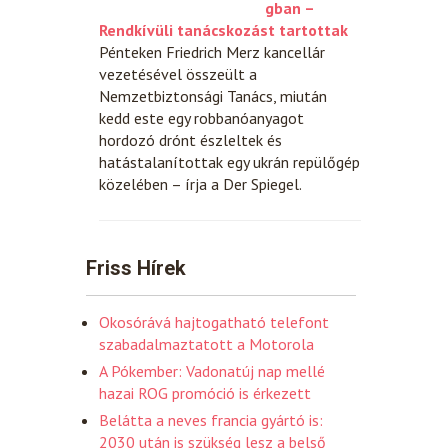
gban –
Rendkívüli tanácskozást tartottak
Pénteken Friedrich Merz kancellár
vezetésével összeült a
Nemzetbiztonsági Tanács, miután
kedd este egy robbanóanyagot
hordozó drónt észleltek és
hatástalanítottak egy ukrán repülőgép
közelében – írja a Der Spiegel.
Friss Hírek
Okosórává hajtogatható telefont
szabadalmaztatott a Motorola
A Pókember: Vadonatúj nap mellé
hazai ROG promóció is érkezett
Belátta a neves francia gyártó is:
2030 után is szükség lesz a belső