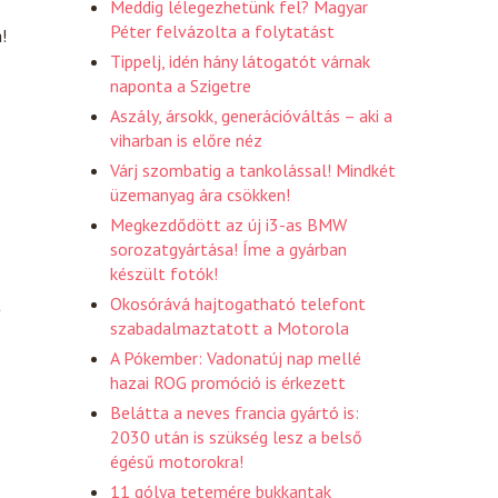
Meddig lélegezhetünk fel? Magyar
Péter felvázolta a folytatást
!
Tippelj, idén hány látogatót várnak
naponta a Szigetre
Aszály, ársokk, generációváltás – aki a
viharban is előre néz
Várj szombatig a tankolással! Mindkét
üzemanyag ára csökken!
Megkezdődött az új i3-as BMW
sorozatgyártása! Íme a gyárban
készült fotók!
Okosórává hajtogatható telefont
t
szabadalmaztatott a Motorola
A Pókember: Vadonatúj nap mellé
hazai ROG promóció is érkezett
Belátta a neves francia gyártó is:
2030 után is szükség lesz a belső
égésű motorokra!
11 gólya tetemére bukkantak