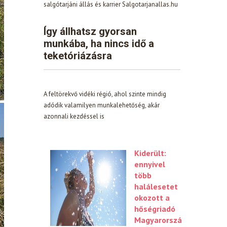
salgótarjáni állás és karrier Salgotarjanallas.hu
Így állhatsz gyorsan
munkába, ha nincs idő a
teketóriázásra
A feltörekvő vidéki régió, ahol szinte mindig
adódik valamilyen munkalehetőség, akár
azonnali kezdéssel is
Kiderült:
ennyivel
több
halálesetet
okozott a
hőségriadó
Magyarorszá