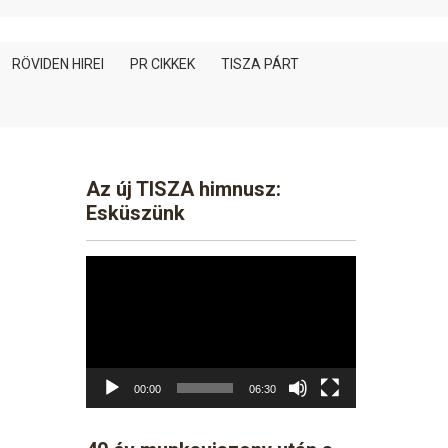
RÖVIDEN HIREI
PR CIKKEK
TISZA PÁRT
Az új TISZA himnusz:
Esküszünk
Video
Player
00:00
06:30