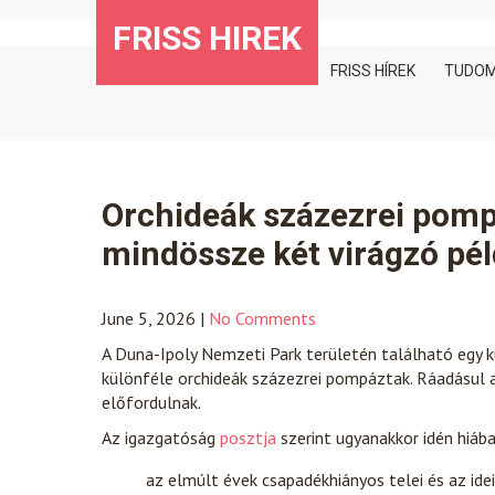
Skip
FRISS HIREK
to
content
FRISS HÍREK
TUDO
Orchideák százezrei pompá
mindössze két virágzó pél
June 5, 2026
|
No Comments
A Duna-Ipoly Nemzeti Park területén található egy kü
különféle orchideák százezrei pompáztak. Ráadásul a k
előfordulnak.
Az igazgatóság
posztja
szerint ugyanakkor idén hiába 
az elmúlt évek csapadékhiányos telei és az ide