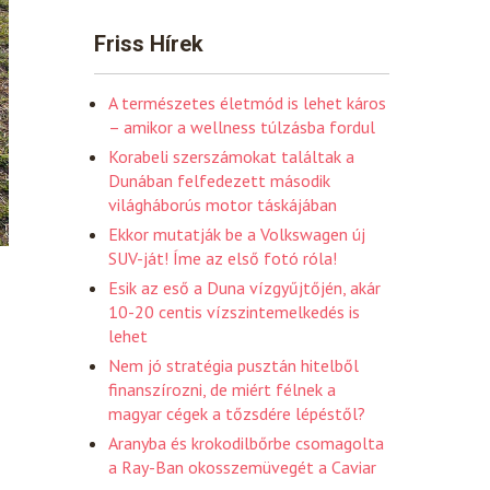
Friss Hírek
A természetes életmód is lehet káros
– amikor a wellness túlzásba fordul
Korabeli szerszámokat találtak a
Dunában felfedezett második
világháborús motor táskájában
Ekkor mutatják be a Volkswagen új
SUV-ját! Íme az első fotó róla!
Esik az eső a Duna vízgyűjtőjén, akár
10-20 centis vízszintemelkedés is
lehet
Nem jó stratégia pusztán hitelből
finanszírozni, de miért félnek a
magyar cégek a tőzsdére lépéstől?
Aranyba és krokodilbőrbe csomagolta
a Ray-Ban okosszemüvegét a Caviar