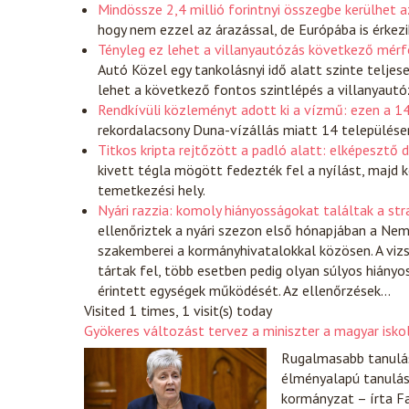
Mindössze 2,4 millió forintnyi összegbe kerülhet a
hogy nem ezzel az árazással, de Európába is érkezi
Tényleg ez lehet a villanyautózás következő mérfö
Autó
Közel egy tankolásnyi idő alatt szinte teljes
lehet a következő fontos szintlépés a villanyautó
Rendkívüli közleményt adott ki a vízmű: ezen a 1
rekordalacsony Duna-vízállás miatt 14 települése
Titkos kripta rejtőzött a padló alatt: elképesztő 
kivett tégla mögött fedezték fel a nyílást, majd k
temetkezési hely.
Nyári razzia: komoly hiányosságokat találtak a st
ellenőriztek a nyári szezon első hónapjában a N
szakemberei a kormányhivatalokkal közösen. A vizs
tártak fel, több esetben pedig olyan súlyos hiányo
érintett egységek működését. Az ellenőrzések…
Visited 1 times, 1 visit(s) today
Gyökeres változást tervez a miniszter a magyar iskol
Rugalmasabb tanulás
élményalapú tanulást
kormányzat – írta F