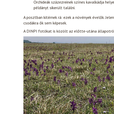
Orchideák százezreinek színes kavalkádja hely
példányt sikerült találni.
A posztban kitérnek rá: ezek a növények évelők. Jel
csodákra ők sem képesek.
A DINPI fotókat is közölt az előtte-utána állapotró