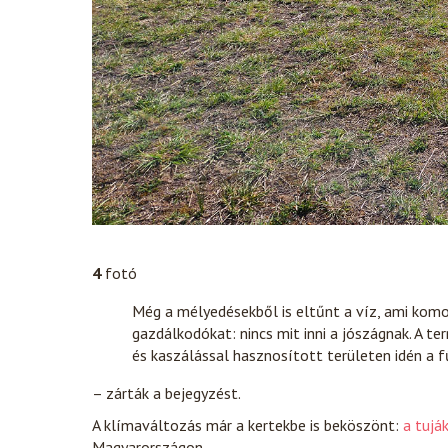
4
fotó
Még a mélyedésekből is eltűnt a víz, ami komol
gazdálkodókat: nincs mit inni a jószágnak. A
és kaszálással hasznosított területen idén a fű
– zárták a bejegyzést.
A klímaváltozás már a kertekbe is beköszönt:
a tujá
Magyarországon.