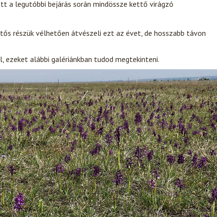
ett a legutóbbi bejárás során mindössze kettő virágzó
entős részük vélhetően átvészeli ezt az évet, de hosszabb távon
l, ezeket alábbi galériánkban tudod megtekinteni.