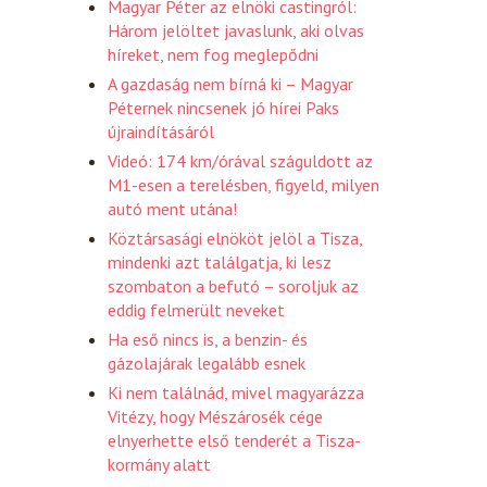
Magyar Péter az elnöki castingról:
Három jelöltet javaslunk, aki olvas
híreket, nem fog meglepődni
A gazdaság nem bírná ki – Magyar
Péternek nincsenek jó hírei Paks
újraindításáról
Videó: 174 km/órával száguldott az
M1-esen a terelésben, figyeld, milyen
autó ment utána!
Köztársasági elnököt jelöl a Tisza,
mindenki azt találgatja, ki lesz
szombaton a befutó – soroljuk az
eddig felmerült neveket
Ha eső nincs is, a benzin- és
gázolajárak legalább esnek
Ki nem találnád, mivel magyarázza
Vitézy, hogy Mészárosék cége
elnyerhette első tenderét a Tisza-
kormány alatt