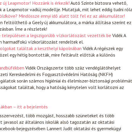
z új Leapmotor! Hozzánk is érkezik!
Autó
Szinte biztosra vehető,
k a Leapmotor vadiúj modellje. Mutatjuk, mit lehet eddig tudni róla
ldköve? Mindössze ennyi idő alatt tölt fel ez az akkumulátor!
en feltölthető a Geely új akkumulátora, a márka állítása szerint ez
zásban. Íme a részletek!
4 településen a legszigorúbb vízkorlátozást vezették be
Vidék
A
n harmadfokú vízkorlátozást rendeltek el.
dolgokat találtak a keszthelyi kápolnában
Vidék
A régészek egy
özel egy hétig bontották, mire feltárult előttük a különös
randbüfékben
Vidék
Országszerte több száz vendéglátóhelyet
emzeti Kereskedelmi és Fogyasztóvédelmi Hatóság (NKFH)
gálatok során számos higiéniai és élelmiszer-biztonsági problémá
sságokat találtak, hogy a hatóság kénytelen volt korlátozni az
ákban – itt a bejelentés
szervezést, több mozgást, hosszabb szüneteket és több
 javasol az általános iskolák alsó tagozatán az oktatási
acebook-bejegyzésében Lannert Judit oktatási és gyermekügyi