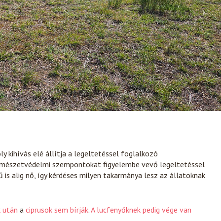
y kihívás elé állítja a legeltetéssel foglalkozó
 természetvédelmi szempontokat figyelembe vevő legeltetéssel
 is alig nő, így kérdéses milyen takarmánya lesz az állatoknak
k után
a
ciprusok sem bírják
.
A lucfenyőknek pedig vége van