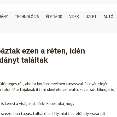
MÁNY
TECHNOLÓGIA
ÉLETMÓD
VIDÉK
ÜZLET
AUTÓ
ztak ezen a réten, idén
dányt találtak
lönleges rét, ahol a korábbi években tavasszal és nyár elején
ülönféle fajoknak itt mindenféle színváltozatai, sőt hibridjei is
is keresi a virágokat bárki. Ennek oka, hogy
i szezonban tapasztalható aszály miatt az élőhely kiszáradt.