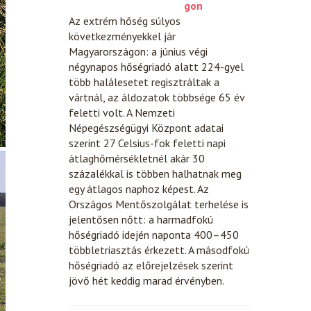
gon
Az extrém hőség súlyos
következményekkel jár
Magyarországon: a június végi
négynapos hőségriadó alatt 224-gyel
több halálesetet regisztráltak a
vártnál, az áldozatok többsége 65 év
feletti volt. A Nemzeti
Népegészségügyi Központ adatai
szerint 27 Celsius-fok feletti napi
átlaghőmérsékletnél akár 30
százalékkal is többen halhatnak meg
egy átlagos naphoz képest. Az
Országos Mentőszolgálat terhelése is
jelentősen nőtt: a harmadfokú
hőségriadó idején naponta 400–450
többletriasztás érkezett. A másodfokú
hőségriadó az előrejelzések szerint
jövő hét keddig marad érvényben.