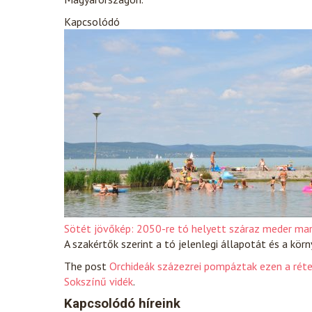
Kapcsolódó
Sötét jövőkép: 2050-re tó helyett száraz meder ma
A szakértők szerint a tó jelenlegi állapotát és a kö
The post
Orchideák százezrei pompáztak ezen a réte
Sokszínű vidék
.
Kapcsolódó híreink