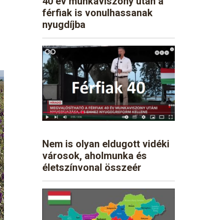
40 év munkaviszony után a
férfiak is vonulhassanak
nyugdíjba
Nem is olyan eldugott vidéki
városok, aholmunka és
életszínvonal összeér