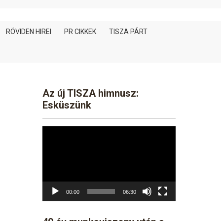
RÖVIDEN HIREI
PR CIKKEK
TISZA PÁRT
Az új TISZA himnusz:
Esküszünk
Video
Player
00:00
06:30
s