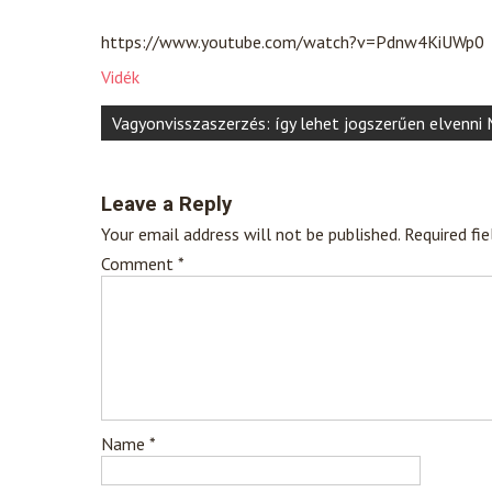
https://www.youtube.com/watch?v=Pdnw4KiUWp0
Vidék
Post
Vagyonvisszaszerzés: így lehet jogszerűen elvenn
navigation
Leave a Reply
Your email address will not be published.
Required fi
Comment
*
Name
*