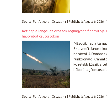
Source:
Portfolio.hu - Összes hír
|
Published:
August 6, 2026 -
Két napja lángol az oroszok legnagyobb finomítója, k
háborúból csütörtökön
Második napja támad
Szlavneft-Janosz ko
határtól. A Donbasz 
funkcionáló Kramator
közelebb kúszik a te
háború legfontosabb 
Source:
Portfolio.hu - Összes hír
|
Published:
August 6, 2026 -