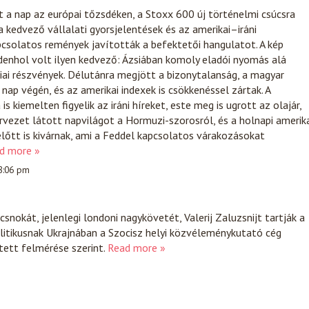
t a nap az európai tőzsdéken, a Stoxx 600 új történelmi csúcsra
 kedvező vállalati gyorsjelentések és az amerikai–iráni
csolatos remények javították a befektetői hangulatot. A kép
enhol volt ilyen kedvező: Ázsiában komoly eladói nyomás alá
iai részvények. Délutánra megjött a bizonytalanság, a magyar
nap végén, és az amerikai indexek is csökkenéssel zártak. A
s kiemelten figyelik az iráni híreket, este meg is ugrott az olajár,
tervezet látott napvilágot a Hormuzi-szorosról, és a holnapi amerik
lőtt is kivárnak, ami a Feddel kapcsolatos várakozásokat
d more »
 8:06 pm
snokát, jelenlegi londoni nagykövetét, Valerij Zaluzsnijt tartják a
itikusnak Ukrajnában a Szocisz helyi közvéleménykutató cég
tett felmérése szerint.
Read more »