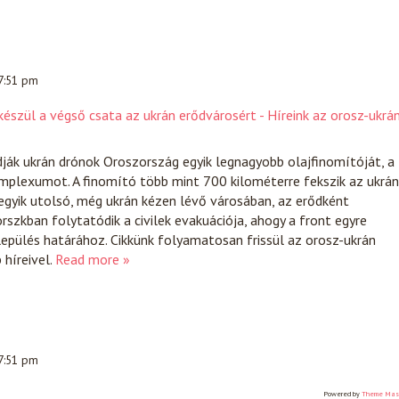
 7:51 pm
észül a végső csata az ukrán erődvárosért - Híreink az orosz-ukrá
ják ukrán drónok Oroszország egyik legnagyobb olajfinomítóját, a
mplexumot. A finomító több mint 700 kilométerre fekszik az ukrán
egyik utolsó, még ukrán kézen lévő városában, az erődként
szkban folytatódik a civilek evakuációja, ahogy a front egyre
lepülés határához. Cikkünk folyamatosan frissül az orosz-ukrán
híreivel.
Read more »
 7:51 pm
Powered by
Theme Mas