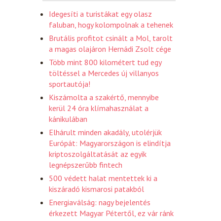
Idegesíti a turistákat egy olasz
faluban, hogy kolompolnak a tehenek
Brutális profitot csinált a Mol, tarolt
a magas olajáron Hernádi Zsolt cége
Több mint 800 kilométert tud egy
töltéssel a Mercedes új villanyos
sportautója!
Kiszámolta a szakértő, mennyibe
kerül 24 óra klímahasználat a
kánikulában
Elhárult minden akadály, utolérjük
Európát: Magyarországon is elindítja
kriptoszolgáltatását az egyik
legnépszerűbb fintech
500 védett halat mentettek ki a
kiszáradó kismarosi patakból
Energiaválság: nagy bejelentés
érkezett Magyar Pétertől, ez vár ránk