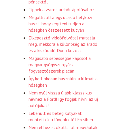
péntektől
Tippek a zsíros arcbőr ápolásához
Megállította egy utas a helyközi
buszt, hogy segíteni tudjon a
hőségben összeesett kutyán
Elképesztő videófelvétel mutatja
meg, mekkora a különbség az áradó
és a kiszáradó Duna között
Magasabb sebességbe kapcsol a
magyar gyógyszergyár a
fogyasztószerek piacán
Így kell okosan használni a klímát a
hőségben
Nem nyúl vissza újabb klasszikus
névhez a Ford! Így fogják hívni az új
autójukat!
Lebénult és beteg kutyákat
mentettek a lángok elől Ercsiben
Nem ehhez szokott: jól megvágták