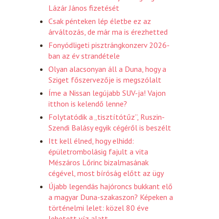
Lázár János fizetését
Csak pénteken lép életbe ez az
árváltozás, de már ma is érezhetted
Fonyódligeti pisztrángkonzerv 2026-
ban az év strandétele
Olyan alacsonyan áll a Duna, hogy a
Sziget főszervezője is megszólalt
Íme a Nissan legújabb SUV-ja! Vajon
itthon is kelendő lenne?
Folytatódik a „tisztítótűz”, Ruszin-
Szendi Balásy egyik cégéről is beszélt
Itt kell élned, hogy elhidd:
épületrombolásig fajult a vita
Mészáros Lőrinc bizalmasának
cégével, most bíróság előtt az ügy
Újabb legendás hajóroncs bukkant elő
a magyar Duna-szakaszon? Képeken a
történelmi lelet: közel 80 éve
lehetett víz alatt