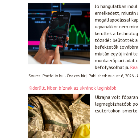
Jó hangulatban indul
emelkedett, miután a
megállapodással kap
ugyanakkor nem mind
kerültek a technológ
tőzsdét beütötték a 
befektetők továbbra i
miután egy új iráni 
munkaerőpiaci adat e
befolyásolhatja.
Rea
Source:
Portfolio.hu - Összes hír
|
Published:
August 6, 2026 -
Kiderült, kiben bíznak az ukránok leginkább
Ukrajna volt főparanc
legmegbízhatóbb pol
csütörtökön ismerte