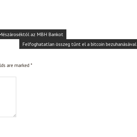
i Mészároséktól az MBH Bankot
Felfoghatatlan összeg tűnt el a bitcoin bezuhanásával
elds are marked
*