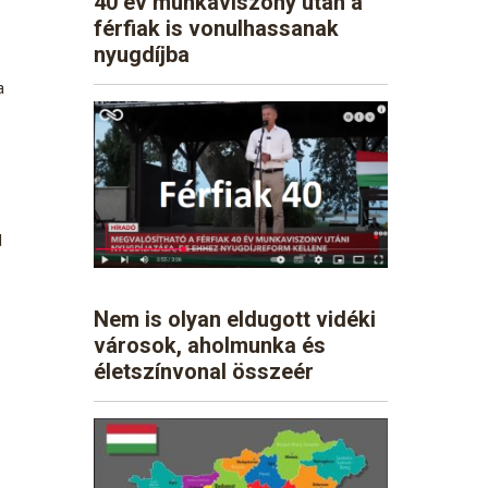
40 év munkaviszony után a
férfiak is vonulhassanak
nyugdíjba
a
s
d
Nem is olyan eldugott vidéki
városok, aholmunka és
életszínvonal összeér