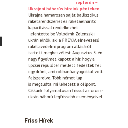
repterén –
Ukrajnai háborús híreink pénteken
Ukrajna hamarosan saját ballisztikus
rakétarendszerrel és rakétaelhárító
kapacitással rendelkezhet –
jelentette be Volodimir Zelenszkij
ukrán elnök, aki a FREYJA elnevezésű
rakétavédelmi program állásáról
tartott megbeszélést. Augusztus 5-én
nagy figyelmet kapott a hír, hogy a
lipcsei repülőtér mellett fedeztek fel
egy drónt, ami robbanóanyagokkal volt
felszerelve. Több német lap
is megtudta, mi lehetett a célpont.
Cikkünk folyamatosan frissül az orosz-
ukrán háború legfrissebb eseményeivel.
Friss Hírek