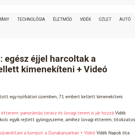
MÁNY
TECHNOLÓGIA
ÉLETMÓD
VIDÉK
ÜZLET
AUTÓ
: egész éjjel harcoltak a
llett kimenekíteni + Videó
tott egy nyírbátori üzemben, 71 embert kellett kimenekíteni.
i étterem: panorámás terasz és lovagi terem is jár hozzá
Vidék
Miskolc egyik rejtett gyöngyszeme, amihez lovagi étterem, titokzato
 újraindítani a kompot a Dunakanyarban + Videó
Vidék
Napok óta