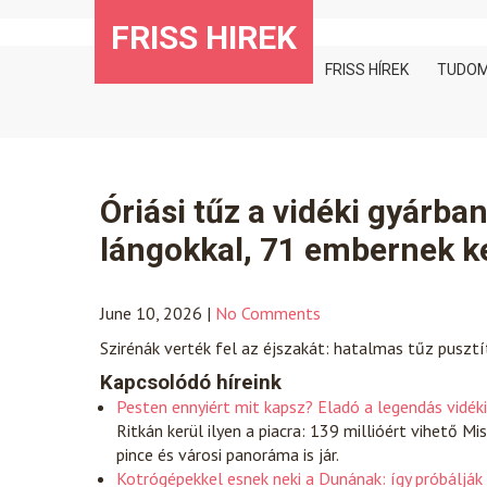
Skip
FRISS HIREK
to
content
FRISS HÍREK
TUDO
Óriási tűz a vidéki gyárban
lángokkal, 71 embernek ke
June 10, 2026
|
No Comments
Szirénák verték fel az éjszakát: hatalmas tűz pusztí
Kapcsolódó híreink
Pesten ennyiért mit kapsz? Eladó a legendás vidék
Ritkán kerül ilyen a piacra: 139 millióért vihető 
pince és városi panoráma is jár.
Kotrógépekkel esnek neki a Dunának: így próbálják