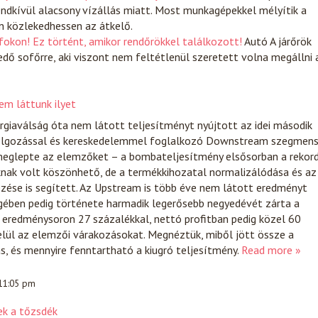
ndkívül alacsony vízállás miatt. Most munkagépekkel mélyítik a
n közlekedhessen az átkelő.
fokon! Ez történt, amikor rendőrökkel találkozott!
Autó
A járőrök
edő sofőrre, aki viszont nem feltétlenül szeretett volna megállni 
m láttunk ilyet
giaválság óta nem látott teljesítményt nyújtott az idei második
dolgozással és kereskedelemmel foglalkozó Downstream szegmen
eglepte az elemzőket – a bombateljesítmény elsősorban a rekor
knak volt köszönhető, de a termékkihozatal normalizálódása és az
kezése is segített. Az Upstream is több éve nem látott eredményt
égében pedig története harmadik legerősebb negyedévét zárta a
 eredménysoron 27 százalékkal, nettó profitban pedig közel 60
elül az elemzői várakozásokat. Megnéztük, miből jött össze a
s, és mennyire fenntartható a kiugró teljesítmény.
Read more »
 11:05 pm
ek a tőzsdék