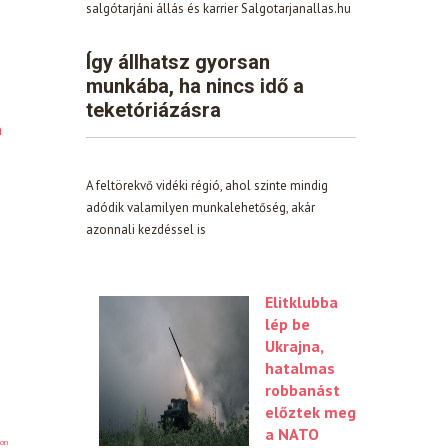
salgótarjáni állás és karrier Salgotarjanallas.hu
Így állhatsz gyorsan
munkába, ha nincs idő a
teketóriázásra
n
A feltörekvő vidéki régió, ahol szinte mindig
adódik valamilyen munkalehetőség, akár
azonnali kezdéssel is
Elitklubba
lép be
Ukrajna,
hatalmas
robbanást
előztek meg
a NATO
on