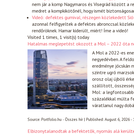
nem jár a komp Nagymaros és Visegrád között a re
medret a kompkikötőnél, hogy ismét biztonságosa
Videó: defektes gumival, részegen közlekedett Sió
azonnal felfigyeltek a defektes abronccsal közlek
rendőröknek. Hamar kiderült, miért! Íme a videó!
Visited 1 times, 1 visit(s) today
Hatalmas meglepetést okozott a Mol – 2022 óta ne
A Mol a 2022-es ener
negyedévben. A fel
eredménye jócskán m
szintre ugró marzso
orosz olaj újbóli ér
szállított, összess
Mol: a legfontosabb
százalékkal múlta f
váratlanul nagy dobá
Source:
Portfolio.hu - Összes hír
|
Published:
August 6, 2026 -
Elbizonytalanodtak a befektetők, nyomás alá került