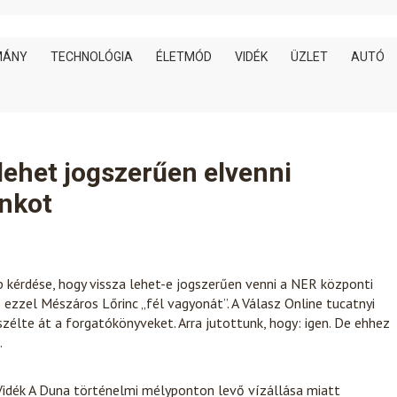
MÁNY
TECHNOLÓGIA
ÉLETMÓD
VIDÉK
ÜZLET
AUTÓ
lehet jogszerűen elvenni
nkot
b kérdése, hogy vissza lehet-e jogszerűen venni a NER központi
 ezzel Mészáros Lőrinc „fél vagyonát”. A Válasz Online tucatnyi
szélte át a forgatókönyveket. Arra jutottunk, hogy: igen. De ehhez
.
idék
A Duna történelmi mélyponton levő vízállása miatt