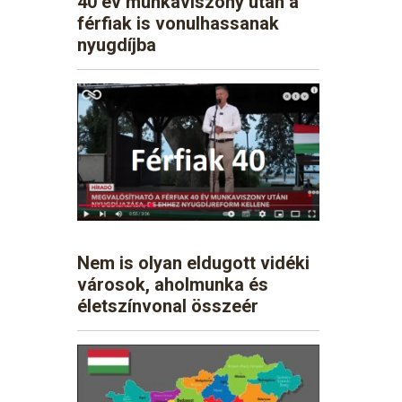
40 év munkaviszony után a
férfiak is vonulhassanak
nyugdíjba
Nem is olyan eldugott vidéki
városok, aholmunka és
életszínvonal összeér