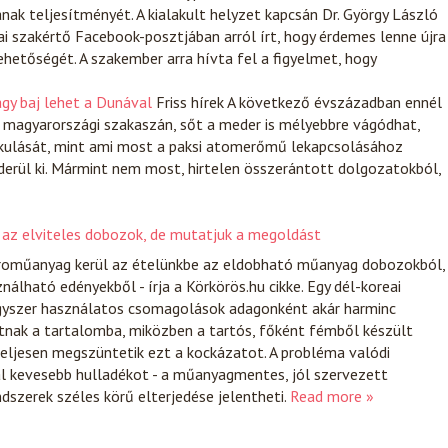
nak teljesítményét. A kialakult helyzet kapcsán Dr. György László
i szakértő Facebook-posztjában arról írt, hogy érdemes lenne újra
hetőségét. A szakember arra hívta fel a figyelmet, hogy
agy baj lehet a Dunával
Friss hírek
A következő évszázadban ennél
 magyarországi szakaszán, sőt a meder is mélyebbre vágódhat,
lakulását, mint ami most a paksi atomerőmű lekapcsolásához
erül ki. Mármint nem most, hirtelen összerántott dolgozatokból,
 az elviteles dobozok, de mutatjuk a megoldást
roműanyag kerül az ételünkbe az eldobható műanyag dobozokból,
nálható edényekből - írja a Körkörös.hu cikke. Egy dél-koreai
egyszer használatos csomagolások adagonként akár harminc
atnak a tartalomba, miközben a tartós, főként fémből készült
teljesen megszüntetik ezt a kockázatot. A probléma valódi
al kevesebb hulladékot - a műanyagmentes, jól szervezett
dszerek széles körű elterjedése jelentheti.
Read more »