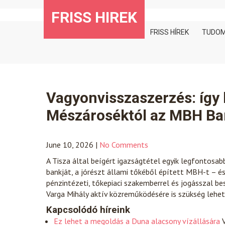
Skip
FRISS HIREK
to
content
FRISS HÍREK
TUDO
Vagyonvisszaszerzés: így 
Mészároséktól az MBH Ba
June 10, 2026
|
No Comments
A Tisza által beígért igazságtétel egyik legfontosab
bankját, a jórészt állami tőkéből épített MBH-t – és
pénzintézeti, tőkepiaci szakemberrel és jogásszal be
Varga Mihály aktív közreműködésére is szükség lehet
Kapcsolódó híreink
Ez lehet a megoldás a Duna alacsony vízállására
V