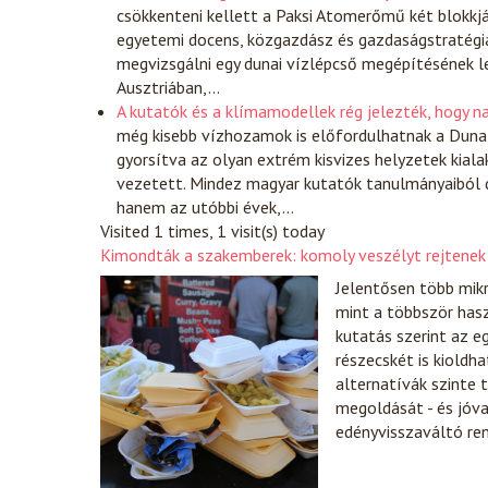
csökkenteni kellett a Paksi Atomerőmű két blokkjá
egyetemi docens, közgazdász és gazdaságstratégia
megvizsgálni egy dunai vízlépcső megépítésének le
Ausztriában,…
A kutatók és a klímamodellek rég jelezték, hogy n
még kisebb vízhozamok is előfordulhatnak a Duna
gyorsítva az olyan extrém kisvizes helyzetek kia
vezetett. Mindez magyar kutatók tanulmányaiból d
hanem az utóbbi évek,…
Visited 1 times, 1 visit(s) today
Kimondták a szakemberek: komoly veszélyt rejtenek
Jelentősen több mik
mint a többször hasz
kutatás szerint az 
részecskét is kioldh
alternatívák szinte 
megoldását - és jóv
edényvisszaváltó ren