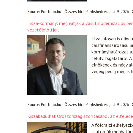
Source:
Portfolio.hu - Összes hír
|
Published:
August 9, 2026 -
Tisza-kormány: megnyitják a vasútmodernizációs p
vezetőjelöltjeit
Hivatalosan is elind
társfinanszírozású p
kormányhatározat az
felülvizsgálatáról. 
elnökének és négy al
végéig pedig meg is h
Source:
Portfolio.hu - Összes hír
|
Published:
August 9, 2026 -
Kiszabadulhat Oroszország szorításából az elfeledet
A földrajzi elhelyezk
csatornák meghatáro