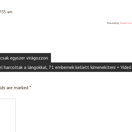
 7:35 am
Powered by
Theme Mas
e csak egyszer virágozzon
jjel harcoltak a lángokkal, 71 embernek kellett kimenekíteni + Videó
elds are marked
*