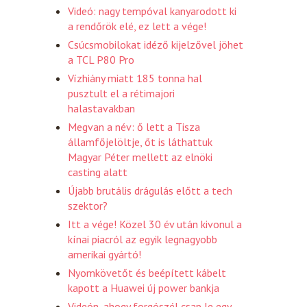
Videó: nagy tempóval kanyarodott ki
a rendőrök elé, ez lett a vége!
Csúcsmobilokat idéző kijelzővel jöhet
a TCL P80 Pro
Vízhiány miatt 185 tonna hal
pusztult el a rétimajori
halastavakban
Megvan a név: ő lett a Tisza
államfőjelöltje, őt is láthattuk
Magyar Péter mellett az elnöki
casting alatt
Újabb brutális drágulás előtt a tech
szektor?
Itt a vége! Közel 30 év után kivonul a
kínai piacról az egyik legnagyobb
amerikai gyártó!
Nyomkövetőt és beépített kábelt
kapott a Huawei új power bankja
Videón, ahogy forgószél csap le egy