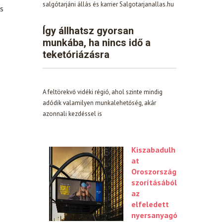
salgótarjáni állás és karrier Salgotarjanallas.hu
és
Így állhatsz gyorsan
munkába, ha nincs idő a
teketóriázásra
A feltörekvő vidéki régió, ahol szinte mindig
adódik valamilyen munkalehetőség, akár
azonnali kezdéssel is
Kiszabadulh
at
Oroszország
szorításából
az
elfeledett
nyersanyagó