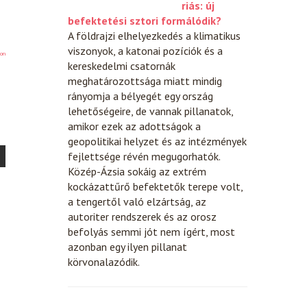
riás: új
befektetési sztori formálódik?
A földrajzi elhelyezkedés a klimatikus
viszonyok, a katonai pozíciók és a
on
kereskedelmi csatornák
meghatározottsága miatt mindig
rányomja a bélyegét egy ország
lehetőségeire, de vannak pillanatok,
amikor ezek az adottságok a
geopolitikai helyzet és az intézmények
fejlettsége révén megugorhatók.
Közép-Ázsia sokáig az extrém
kockázattűrő befektetők terepe volt,
a tengertől való elzártság, az
autoriter rendszerek és az orosz
befolyás semmi jót nem ígért, most
azonban egy ilyen pillanat
körvonalazódik.