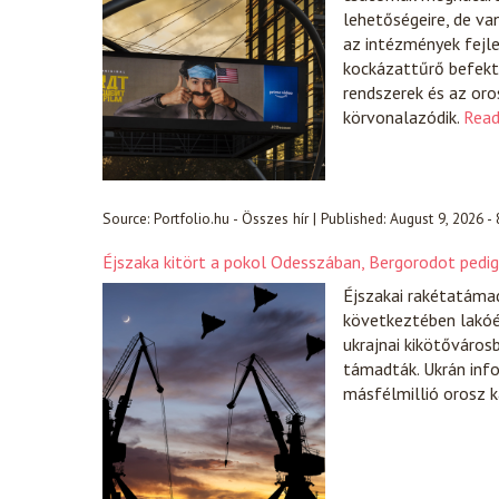
lehetőségeire, de va
az intézmények fejl
kockázattűrő befekte
rendszerek és az oro
körvonalazódik.
Read
Source:
Portfolio.hu - Összes hír
|
Published:
August 9, 2026 -
Éjszaka kitört a pokol Odesszában, Bergorodot pedig 
Éjszakai rakétatáma
következtében lakóé
ukrajnai kikötőváros
támadták. Ukrán inf
másfélmillió orosz 