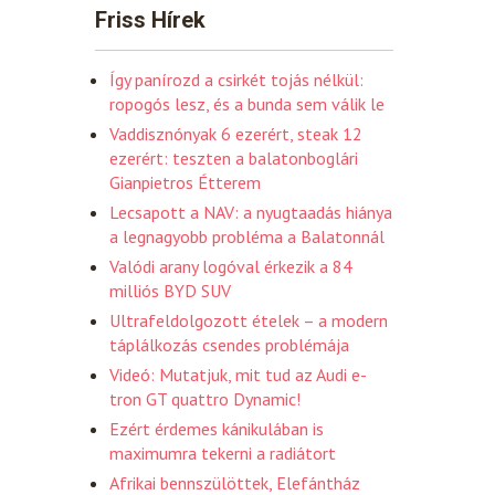
Friss Hírek
Így panírozd a csirkét tojás nélkül:
ropogós lesz, és a bunda sem válik le
Vaddisznónyak 6 ezerért, steak 12
ezerért: teszten a balatonboglári
Gianpietros Étterem
Lecsapott a NAV: a nyugtaadás hiánya
a legnagyobb probléma a Balatonnál
Valódi arany logóval érkezik a 84
milliós BYD SUV
Ultrafeldolgozott ételek – a modern
táplálkozás csendes problémája
Videó: Mutatjuk, mit tud az Audi e-
tron GT quattro Dynamic!
Ezért érdemes kánikulában is
maximumra tekerni a radiátort
Afrikai bennszülöttek, Elefántház