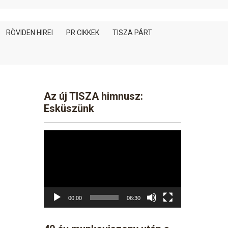
RÖVIDEN HIREI
PR CIKKEK
TISZA PÁRT
Az új TISZA himnusz:
Esküszünk
Video
Player
00:00
06:30