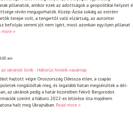
nnak pillanatok, amikor ezek az adottságok a geopolitikai helyzet 
ettsége révén megugorhatók. Közép-Ázsia sokáig az extrém
tők terepe volt, a tengertől való elzártság, az autoriter
sz befolyás semmi jót nem ígért, most azonban egy ilyen pillanat
 more »
 8:00 am
az ukránok lövik - Háborús híreink vasárnap
dást hajtott végre Oroszország Odessza ellen, a csapás
pületek rongálódtak meg, és legalább hatan megsérültek a dél-
ban, az ukránok pedig a határ közelében fekvő Bergorodot
ormációk szerint a háború 2022-es kitörése óta majdnem
katona halt meg Ukrajnában.
Read more »