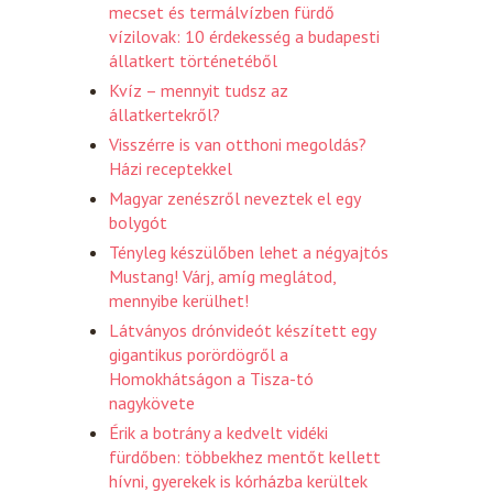
mecset és termálvízben fürdő
vízilovak: 10 érdekesség a budapesti
állatkert történetéből
Kvíz – mennyit tudsz az
állatkertekről?
Visszérre is van otthoni megoldás?
Házi receptekkel
Magyar zenészről neveztek el egy
bolygót
Tényleg készülőben lehet a négyajtós
Mustang! Várj, amíg meglátod,
mennyibe kerülhet!
Látványos drónvideót készített egy
gigantikus porördögről a
Homokhátságon a Tisza-tó
nagykövete
Érik a botrány a kedvelt vidéki
fürdőben: többekhez mentőt kellett
hívni, gyerekek is kórházba kerültek