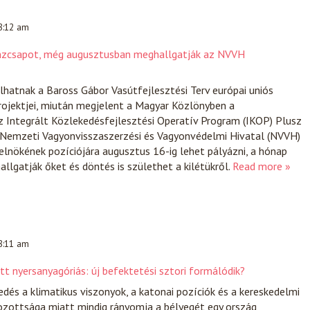
 8:12 am
énzcsapot, még augusztusban meghallgatják az NVVH
ulhatnak a Baross Gábor Vasútfejlesztési Terv európai uniós
rojektjei, miután megjelent a Magyar Közlönyben a
 Integrált Közlekedésfejlesztési Operatív Program (IKOP) Plusz
A Nemzeti Vagyonvisszaszerzési és Vagyonvédelmi Hivatal (NVVH)
elnökének pozíciójára augusztus 16-ig lehet pályázni, a hónap
allgatják őket és döntés is születhet a kilétükről.
Read more »
 8:11 am
t nyersanyagóriás: új befektetési sztori formálódik?
edés a klimatikus viszonyok, a katonai pozíciók és a kereskedelmi
zottsága miatt mindig rányomja a bélyegét egy ország