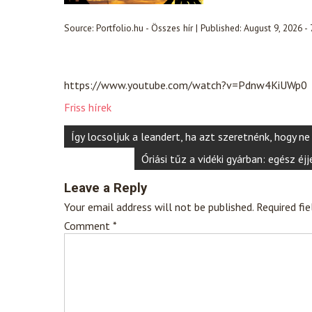
Source:
Portfolio.hu - Összes hír
|
Published:
August 9, 2026 -
https://www.youtube.com/watch?v=Pdnw4KiUWp0
Friss hírek
Post
Így locsoljuk a leandert, ha azt szeretnénk, hogy n
navigation
Óriási tűz a vidéki gyárban: egész é
Leave a Reply
Your email address will not be published.
Required fi
Comment
*