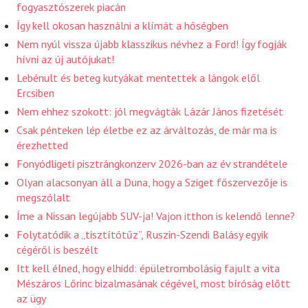
fogyasztószerek piacán
Így kell okosan használni a klímát a hőségben
Nem nyúl vissza újabb klasszikus névhez a Ford! Így fogják
hívni az új autójukat!
Lebénult és beteg kutyákat mentettek a lángok elől
Ercsiben
Nem ehhez szokott: jól megvágták Lázár János fizetését
Csak pénteken lép életbe ez az árváltozás, de már ma is
érezhetted
Fonyódligeti pisztrángkonzerv 2026-ban az év strandétele
Olyan alacsonyan áll a Duna, hogy a Sziget főszervezője is
megszólalt
Íme a Nissan legújabb SUV-ja! Vajon itthon is kelendő lenne?
Folytatódik a „tisztítótűz”, Ruszin-Szendi Balásy egyik
cégéről is beszélt
Itt kell élned, hogy elhidd: épületrombolásig fajult a vita
Mészáros Lőrinc bizalmasának cégével, most bíróság előtt
az ügy