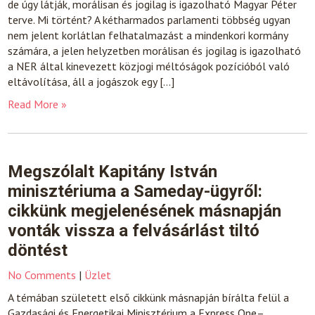
de úgy látják, morálisan és jogilag is igazolható Magyar Péter
terve. Mi történt? A kétharmados parlamenti többség ugyan
nem jelent korlátlan felhatalmazást a mindenkori kormány
számára, a jelen helyzetben morálisan és jogilag is igazolható
a NER által kinevezett közjogi méltóságok pozícióból való
eltávolítása, áll a jogászok egy […]
Read More »
Megszólalt Kapitány István
minisztériuma a Sameday-ügyről:
cikkünk megjelenésének másnapján
vonták vissza a felvásárlást tiltó
döntést
No Comments
|
Üzlet
A témában született első cikkünk másnapján bírálta felül a
Gazdasági és Energetikai Minisztérium a Express One–