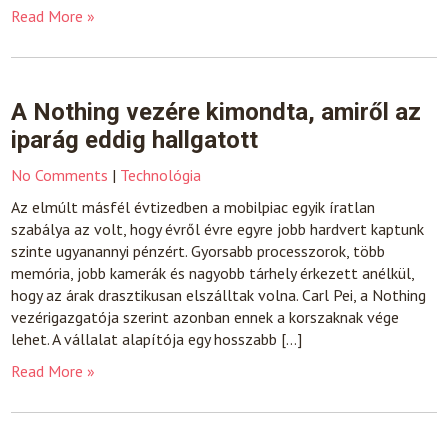
Read More »
A Nothing vezére kimondta, amiről az
iparág eddig hallgatott
No Comments
|
Technológia
Az elmúlt másfél évtizedben a mobilpiac egyik íratlan
szabálya az volt, hogy évről évre egyre jobb hardvert kaptunk
szinte ugyanannyi pénzért. Gyorsabb processzorok, több
memória, jobb kamerák és nagyobb tárhely érkezett anélkül,
hogy az árak drasztikusan elszálltak volna. Carl Pei, a Nothing
vezérigazgatója szerint azonban ennek a korszaknak vége
lehet. A vállalat alapítója egy hosszabb […]
Read More »