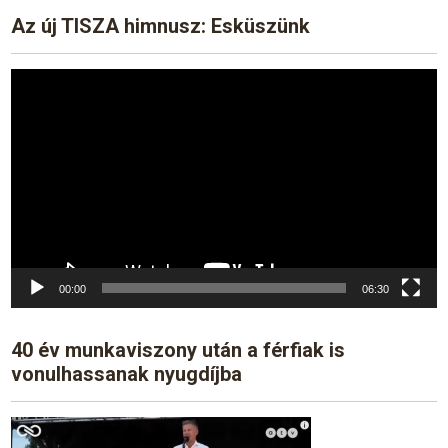
Az új TISZA himnusz: Esküszünk
Video
Player
00:00
06:30
40 év munkaviszony után a férfiak is
vonulhassanak nyugdíjba