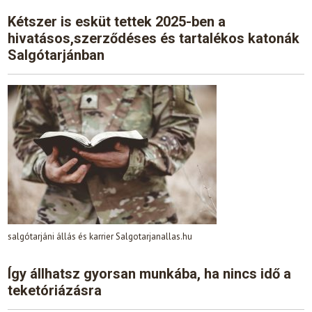
Kétszer is esküt tettek 2025-ben a
hivatásos,szerződéses és tartalékos katonák
Salgótarjánban
salgótarjáni állás és karrier Salgotarjanallas.hu
Így állhatsz gyorsan munkába, ha nincs idő a
teketóriázásra