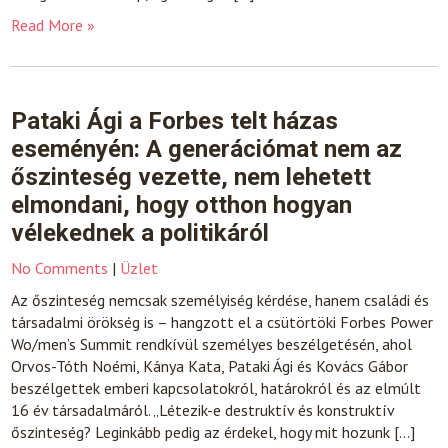
Read More »
Pataki Ági a Forbes telt házas
eseményén: A generációmat nem az
őszinteség vezette, nem lehetett
elmondani, hogy otthon hogyan
vélekednek a politikáról
No Comments
|
Üzlet
Az őszinteség nemcsak személyiség kérdése, hanem családi és
társadalmi örökség is – hangzott el a csütörtöki Forbes Power
Wo/men’s Summit rendkívül személyes beszélgetésén, ahol
Orvos-Tóth Noémi, Kánya Kata, Pataki Ági és Kovács Gábor
beszélgettek emberi kapcsolatokról, határokról és az elmúlt
16 év társadalmáról. „Létezik-e destruktív és konstruktív
őszinteség? Leginkább pedig az érdekel, hogy mit hozunk […]