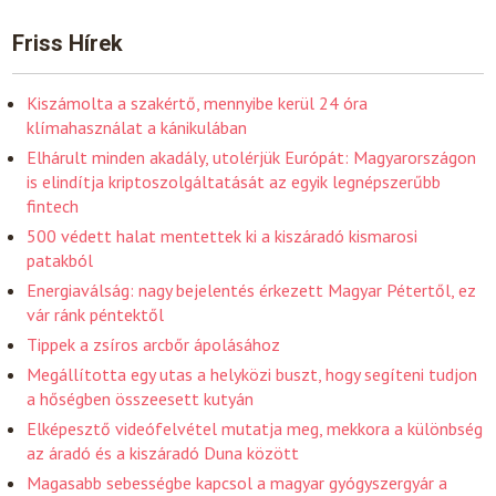
Friss Hírek
Kiszámolta a szakértő, mennyibe kerül 24 óra
klímahasználat a kánikulában
Elhárult minden akadály, utolérjük Európát: Magyarországon
is elindítja kriptoszolgáltatását az egyik legnépszerűbb
fintech
500 védett halat mentettek ki a kiszáradó kismarosi
patakból
Energiaválság: nagy bejelentés érkezett Magyar Pétertől, ez
vár ránk péntektől
Tippek a zsíros arcbőr ápolásához
Megállította egy utas a helyközi buszt, hogy segíteni tudjon
a hőségben összeesett kutyán
Elképesztő videófelvétel mutatja meg, mekkora a különbség
az áradó és a kiszáradó Duna között
Magasabb sebességbe kapcsol a magyar gyógyszergyár a