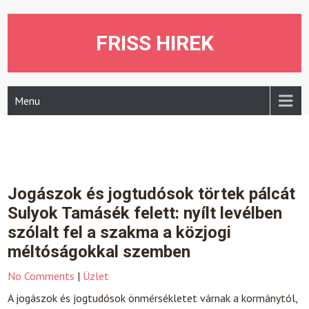
Skip
to
content
FRISS HIREK
Menu
Jogászok és jogtudósok törtek pálcát
Sulyok Tamásék felett: nyílt levélben
szólalt fel a szakma a közjogi
méltóságokkal szemben
No Comments
|
Üzlet
A jogászok és jogtudósok önmérsékletet várnak a kormánytól,