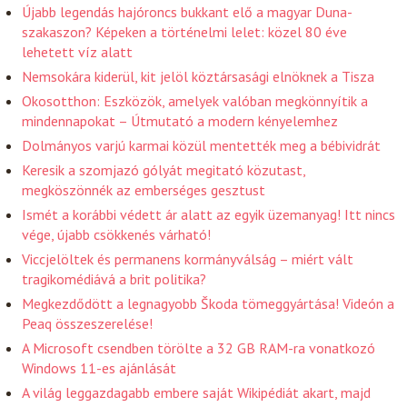
Újabb legendás hajóroncs bukkant elő a magyar Duna-
szakaszon? Képeken a történelmi lelet: közel 80 éve
lehetett víz alatt
Nemsokára kiderül, kit jelöl köztársasági elnöknek a Tisza
Okosotthon: Eszközök, amelyek valóban megkönnyítik a
mindennapokat – Útmutató a modern kényelemhez
Dolmányos varjú karmai közül mentették meg a bébividrát
Keresik a szomjazó gólyát megitató közutast,
megköszönnék az emberséges gesztust
Ismét a korábbi védett ár alatt az egyik üzemanyag! Itt nincs
vége, újabb csökkenés várható!
Viccjelöltek és permanens kormányválság – miért vált
tragikomédiává a brit politika?
Megkezdődött a legnagyobb Škoda tömeggyártása! Videón a
Peaq összeszerelése!
A Microsoft csendben törölte a 32 GB RAM-ra vonatkozó
Windows 11-es ajánlását
A világ leggazdagabb embere saját Wikipédiát akart, majd