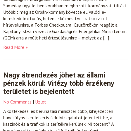
Sameday-ügyeletben korábban meghozott kormányzati tiltást.
Utóbbit még az Orbán-kormány követte el. Valódi e-
kereskedelmi tudás, hetente kézbesítve. Iratkozz fel
hírlevelünkre, a Forbes Checkoutra! Csütörtökön reagált a
Kapitány István vezette Gazdasági és Energetikai Minisztérium
(GEM) arra a múlt heti értesülésünkre – melyet az […]
Read More »
Nagy átrendezés jöhet az állami
pénzek körül: Vitézy több érzékeny
területet is bejelentett
No Comments
|
Üzlet
A közlekedési és beruházási miniszter több, kifejezetten
hangsúlyos területen is felülvizsgálatot jelentett be, a
kaszinók és a trafikok is terítékre kerülnek. Mi történt? A
kormány célja továbbra is a 16,4 milliárd eurónyi,