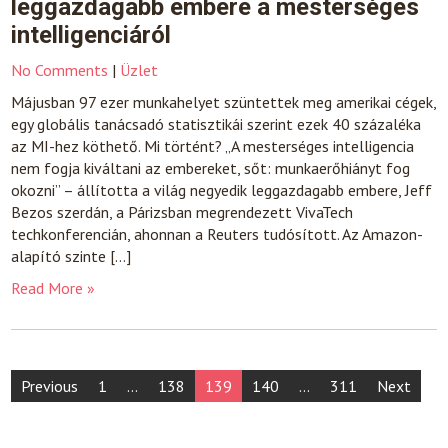
leggazdagabb embere a mesterséges
intelligenciáról
No Comments
|
Üzlet
Májusban 97 ezer munkahelyet szüntettek meg amerikai cégek,
egy globális tanácsadó statisztikái szerint ezek 40 százaléka
az MI-hez köthető. Mi történt? „A mesterséges intelligencia
nem fogja kiváltani az embereket, sőt: munkaerőhiányt fog
okozni” – állította a világ negyedik leggazdagabb embere, Jeff
Bezos szerdán, a Párizsban megrendezett VivaTech
techkonferencián, ahonnan a Reuters tudósított. Az Amazon-
alapító szinte […]
Read More »
Posts
Previous
1
…
138
139
140
…
311
Next
pagination