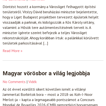
Döntést hozott a kormány a Városliget felhagyott építési
területeiről. Vitézy Dávid beruházási miniszter bejelentette,
hogy a Liget Budapest projektben tervezett épületek helyét
visszaadják a parknak, és kidolgozzák a Kós Károly sétány,
valamint a Hősök tere autómentesítésének terveit is. A
miniszter ígérete szerint befejezik a teljes Városliget
rekonstrukcióját. Ahogy korábban írtuk: a palánkkal körülvett
területek parkosításával […]
Read More »
Magyar vörösbor a világ legjobbja
No Comments
|
Vidék
Az öt évvel ezelőtti sikert követően ismét a villányi
Jammertal Borbirtok bora – most a 2018-as Koh-I-Noor
Merlot-ja – kapta a legmagasabb pontszámot a Concours
Mondial de Bruxelles 2026 (CMB) nemzetközi borversenyen