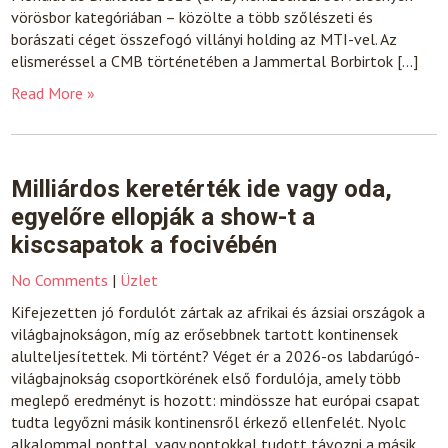
vörösbor kategóriában – közölte a több szőlészeti és
borászati céget összefogó villányi holding az MTI-vel. Az
elismeréssel a CMB történetében a Jammertal Borbirtok […]
Read More »
Milliárdos keretérték ide vagy oda,
egyelőre ellopják a show-t a
kiscsapatok a focivébén
No Comments
|
Üzlet
Kifejezetten jó fordulót zártak az afrikai és ázsiai országok a
világbajnokságon, míg az erősebbnek tartott kontinensek
alulteljesítettek. Mi történt? Véget ér a 2026-os labdarúgó-
világbajnokság csoportkörének első fordulója, amely több
meglepő eredményt is hozott: mindössze hat európai csapat
tudta legyőzni másik kontinensről érkező ellenfelét. Nyolc
alkalommal ponttal, vagy pontokkal tudott távozni a másik