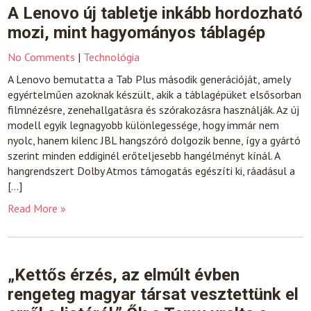
A Lenovo új tabletje inkább hordozható
mozi, mint hagyományos táblagép
No Comments
|
Technológia
A Lenovo bemutatta a Tab Plus második generációját, amely
egyértelműen azoknak készült, akik a táblagépüket elsősorban
filmnézésre, zenehallgatásra és szórakozásra használják. Az új
modell egyik legnagyobb különlegessége, hogy immár nem
nyolc, hanem kilenc JBL hangszóró dolgozik benne, így a gyártó
szerint minden eddiginél erőteljesebb hangélményt kínál. A
hangrendszert Dolby Atmos támogatás egészíti ki, ráadásul a
[…]
Read More »
„Kettős érzés, az elmúlt évben
rengeteg magyar társat vesztettünk el