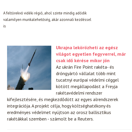
A feltörekvő vidéki régió, ahol szinte mindig adódik
valamilyen munkalehetőség, akár azonnali kezdéssel
is
Ukrajna lekörözheti az egész
világot egyetlen fegyverrel, már
csak idő kérése mikor jön
Az ukrán Fire Point rakéta- és
dróngyártó vállalat több mint
tucatnyi európai védelmi céggel
kötött megállapodást a Freyja
rakétavédelmi rendszer
kifejlesztésére, és megkezdődött az egyes alrendszerek
integrációja. A projekt célja, hogy költséghatékony és
eredményes védelmet nyújtson az orosz ballisztikus
rakétákkal szemben - számolt be a Reuters.