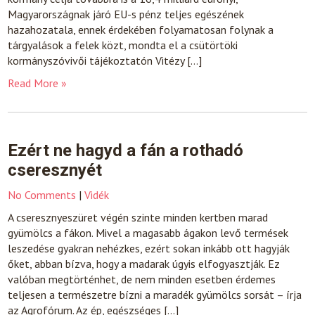
Magyarországnak járó EU-s pénz teljes egészének
hazahozatala, ennek érdekében folyamatosan folynak a
tárgyalások a felek közt, mondta el a csütörtöki
kormányszóvivői tájékoztatón Vitézy […]
Read More »
Ezért ne hagyd a fán a rothadó
cseresznyét
No Comments
|
Vidék
A cseresznyeszüret végén szinte minden kertben marad
gyümölcs a fákon. Mivel a magasabb ágakon levő termések
leszedése gyakran nehézkes, ezért sokan inkább ott hagyják
őket, abban bízva, hogy a madarak úgyis elfogyasztják. Ez
valóban megtörténhet, de nem minden esetben érdemes
teljesen a természetre bízni a maradék gyümölcs sorsát – írja
az Agrofórum. Az ép, egészséges […]