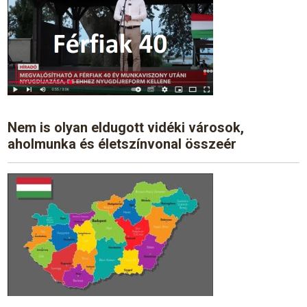
Nem is olyan eldugott vidéki városok,
aholmunka és életszínvonal összeér