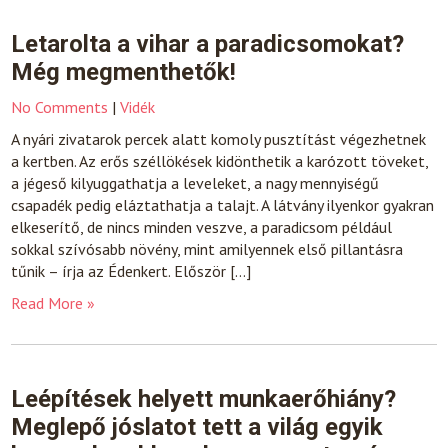
Letarolta a vihar a paradicsomokat?
Még megmenthetők!
No Comments
|
Vidék
A nyári zivatarok percek alatt komoly pusztítást végezhetnek
a kertben. Az erős széllökések kidönthetik a karózott töveket,
a jégeső kilyuggathatja a leveleket, a nagy mennyiségű
csapadék pedig eláztathatja a talajt. A látvány ilyenkor gyakran
elkeserítő, de nincs minden veszve, a paradicsom például
sokkal szívósabb növény, mint amilyennek első pillantásra
tűnik – írja az Édenkert. Először […]
Read More »
Leépítések helyett munkaerőhiány?
Meglepő jóslatot tett a világ egyik