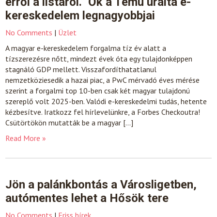
erről a listáról.” Ők a Temu uralta e-
kereskedelem legnagyobbjai
No Comments
|
Üzlet
A magyar e-kereskedelem forgalma tíz év alatt a
tízszerezésre nőtt, mindezt évek óta egy tulajdonképpen
stagnáló GDP mellett. Visszafordíthatatlanul
nemzetköziesedik a hazai piac, a PwC mérvadó éves mérése
szerint a forgalmi top 10-ben csak két magyar tulajdonú
szereplő volt 2025-ben. Valódi e-kereskedelmi tudás, hetente
kézbesítve. Iratkozz fel hírlevelünkre, a Forbes Checkoutra!
Csütörtökön mutatták be a magyar […]
Read More »
Jön a palánkbontás a Városligetben,
autómentes lehet a Hősök tere
No Comments
|
Friss hírek